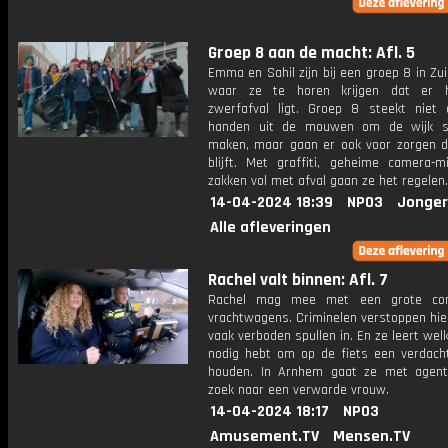
Groep 8 aan de macht: Afl. 5
Emma en Sahil zijn bij een groep 8 in Zui
waar ze te horen krijgen dat er h
zwerfafval ligt. Groep 8 steekt niet 
handen uit de mouwen om de wijk s
maken, maar gaan er ook voor zorgen d
blijft. Met graffiti, geheime camera-m
zakken vol met afval gaan ze het regelen.
14-04-2024 18:39
NPO3
Jonger
Alle afleveringen
Rachel valt binnen: Afl. 7
Rachel mag mee met een grote con
vrachtwagens. Criminelen verstoppen hie
vaak verboden spullen in. En ze leert welke
nodig hebt om op de fiets een verdach
houden. In Arnhem gaat ze met agent
zoek naar een verwarde vrouw.
14-04-2024 18:17
NPO3
Amusement.TV
Mensen.TV