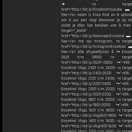
➜ <a target="_bl
href="http://bit.ly/EnzoKnolYoutube ▬ M
hier</a> naam is Enzo Knol en ik upload
om 4 uur een vlog! Abonneer je op mi
zodat je alles kan bekijken wat ik mee
target="_blank"
href="http://bit.ly/AbonneerEnzoKnol ▬ 
hier</a> me op: Instagram: <a target
href="http://bit.ly/InstagramEnzoKnol 
hier</a> Alle afspeellijsten ⇩ ↪ EnzoK
2601 t/m 2800: <a target="
href="http://bit.ly/2601--2800 ↪">Klik
EnzoKnol Vlogs 2401 t/m 2600: <a target
href="http://bit.ly/2401-2600 ↪">Klik
EnzoKnol Vlogs 2201 t/m 2400: <a target
href="http://bit.ly/2201-2400 ↪">Klik
EnzoKnol Vlogs 2001 t/m 2200: <a target
href="http://bit.ly/2001-2200 ↪">Klik
EnzoKnol Vlogs 1801 t/m 2000: <a target
href="http://bit.ly/1801-2000 ↪">Klik
EnzoKnol Vlogs 1601 t/m 1800: <a target
href="http://bit.ly/vlog1601-1800 ↪">Kli
EnzoKnol Vlogs 1401 t/m 1600: <a target
href="http://bit.ly/vlog1401-1600 ↪">Kli
EnzoKnol Vlogs 1201 t/m 1400: <a target