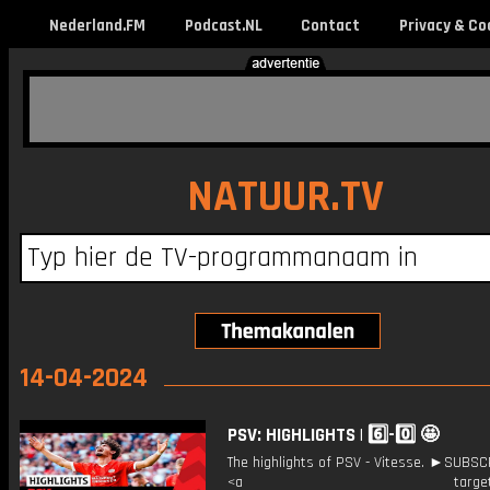
Nederland.FM
Podcast.NL
Contact
Privacy & Co
NATUUR.TV
14-04-2024
PSV: HIGHLIGHTS | 6️⃣-0️⃣ 🤩
The highlights of PSV - Vitesse. ►SUBS
<a target="_bl