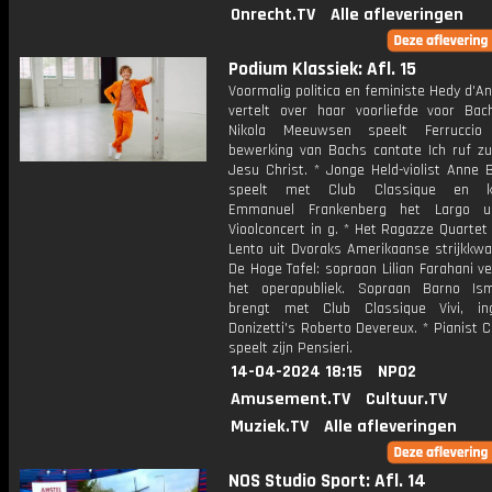
Onrecht.TV
Alle afleveringen
Podium Klassiek: Afl. 15
Voormalig politica en feministe Hedy d'A
vertelt over haar voorliefde voor Bach
Nikola Meeuwsen speelt Ferruccio 
bewerking van Bachs cantate Ich ruf zu 
Jesu Christ. * Jonge Held-violist Anne 
speelt met Club Classique en kla
Emmanuel Frankenberg het Largo u
Vioolconcert in g. * Het Ragazze Quartet
Lento uit Dvoraks Amerikaanse strijkkwar
De Hoge Tafel: sopraan Lilian Farahani ve
het operapubliek. Sopraan Barno Ism
brengt met Club Classique Vivi, in
Donizetti's Roberto Devereux. * Pianist 
speelt zijn Pensieri.
14-04-2024 18:15
NPO2
Amusement.TV
Cultuur.TV
Muziek.TV
Alle afleveringen
NOS Studio Sport: Afl. 14