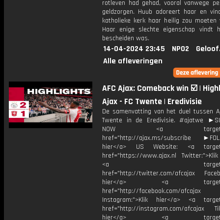
rotleven had gehad, vooral vanwege p
geldzorgen. Huub adoreert haar en vin
katholieke kerk haar heilig zou moeten 
Haar enige slechte eigenschap vindt h
bescheiden was.
14-04-2024 23:45
NPO2
Geloof
Alle afleveringen
AFC Ajax: Comeback win ☑️ | High
Ajax - FC Twente | Eredivisie
De samenvatting van het duel tussen A
Twente in de Eredivisie. #ajatwe ►
NOW <a target="_b
href="http://ajax.ms/subscribe ►FOL
hier</a> US Website: <a target=
href="https://www.ajax.nl Twitter:">Kli
<a target="_bl
href="http://twitter.com/afcajax Facebo
hier</a> <a target="_
href="http://facebook.com/afcajax
Instagram:">Klik hier</a> <a target
href="http://instagram.com/afcajax TikT
hier</a> <a target="_