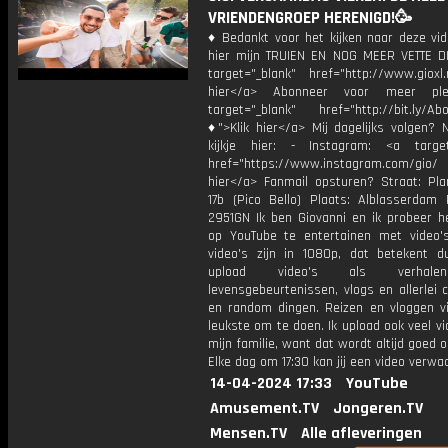
VRIENDENGROEP HERENIGD!🥳
♦ Bedankt voor het kijken naar deze vid
hier mijn TRUIEN EN NOG MEER VETTE D
target="_blank" href="http://www.gioxl.
hier</a> Abonneer voor meer ple
target="_blank" href="http://bit.ly/Ab
♦">Klik hier</a> Mij dagelijks volgen?
kijkje hier: - Instagram: <a target
href="https://www.instagram.com/gio
hier</a> Fanmail opsturen? Straat: Pl
17b (Pico Bello) Plaats: Alblasserdam 
2951GN Ik ben Giovanni en ik probeer he
op YouTube te entertainen met video's
video's zijn in 1080p, dat betekent d
upload video's als verhale
levensgebeurtenissen, vlogs en allerlei 
en random dingen. Reizen en vloggen vi
leukste om te doen. Ik upload ook veel v
mijn familie, want dat wordt altijd goed 
Elke dag om 17:30 kan jij een video verwa
14-04-2024 17:33
YouTube
Amusement.TV
Jongeren.TV
Mensen.TV
Alle afleveringen