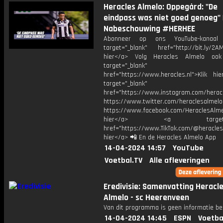
Heracles Almelo: Oppegård: "De
eindpass was niet goed genoeg" 
Nabeschouwing #HERHEE
Abonneer op ons YouTube-kanaal
target="_blank" href="http://bit.ly/2AM
hier</a> Volg Heracles Almelo oo
target="_blank"
href="https://www.heracles.nl">Klik hi
target="_blank"
href="https://www.instagram.com/herac
https://www.twitter.com/heraclesalmelo
https://www.facebook.com/HeraclesAlmel
hier</a> <a target="_
href="https://www.TikTok.com/@heracles
hier</a> 📲 En de Heracles Almelo App
14-04-2024 14:57
YouTube
Voetbal.TV
Alle afleveringen
Eredivisie: Samenvatting Heracl
Almelo - sc Heerenveen
Van dit programma is geen informatie be
14-04-2024 14:45
ESPN
Voetba