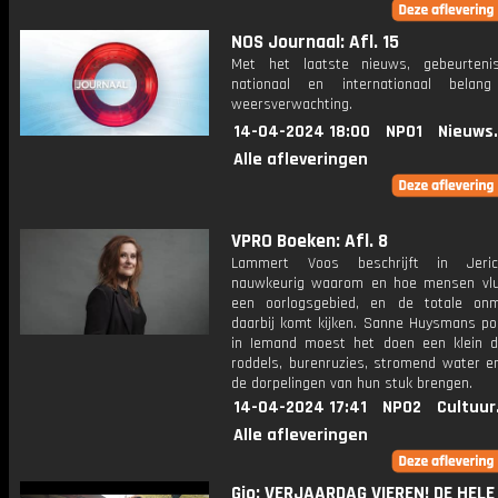
NOS Journaal: Afl. 15
Met het laatste nieuws, gebeurteni
nationaal en internationaal bela
weersverwachting.
14-04-2024 18:00
NPO1
Nieuws
Alle afleveringen
VPRO Boeken: Afl. 8
Lammert Voos beschrijft in Jeri
nauwkeurig waarom en hoe mensen vlu
een oorlogsgebied, en de totale on
daarbij komt kijken. Sanne Huysmans por
in Iemand moest het doen een klein 
roddels, burenruzies, stromend water en
de dorpelingen van hun stuk brengen.
14-04-2024 17:41
NPO2
Cultuur
Alle afleveringen
Gio: VERJAARDAG VIEREN! DE HELE