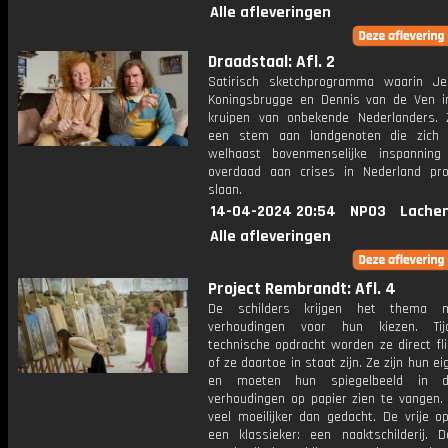
Alle afleveringen
Draadstaal: Afl. 2
Satirisch sketchprogramma waarin J
Koningsbrugge en Dennis van de Ven i
kruipen van onbekende Nederlanders.
een stem aan landgenoten die zich
welhaast bovenmenselijke inspannin
overdaad aan crises in Nederland pr
slaan.
14-04-2024 20:54
NPO3
Lachen
Alle afleveringen
Project Rembrandt: Afl. 4
De schilders krijgen het thema me
verhoudingen voor hun kiezen. Ti
technische opdracht worden ze direct fl
of ze daartoe in staat zijn. Ze zijn hun e
en moeten hun spiegelbeeld in d
verhoudingen op papier zien te vangen. 
veel moeilijker dan gedacht. De vrije o
een klassieker: een naaktschilderij. D