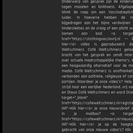
Onderwerp van gesprek zijn de kinderva
tegen mazelen en kinkhoest. Afgelo
klinkt de roep om een Vaccinatieplic
luider. In hoeverre hebben de Vac
bijgedragen aan het bijna verdwijnen
kinderziektes en de vraag of een plicht we
komen aan bod. <a target="
href="https://stichtingvaccinvrij.nl --- 
hier</a> video is geproduceerd d
Weltschmerz. Café Weltschmerz gelo
kracht van het gesprek en zendt inter
over actuele maatschappelijke thema's. 
een hoogwaardig alternatief voor de m
media. Café Weltschmerz is onafhankelij
verbonden aan politieke, religieuze of c
partijen. Waardeer je onze video's? Help
strijd naar een eerlijker Nederland, vrij v
en Steun Café Weltschmerz en word Sta
target="_blank"
href="https://cafeweltschmerz.nl/registe
Wil">Klik hier</a> je onze nieuwsbrief 
in je mailbox? <a target="
href="https://cafeweltschmerz.nl/nieuws
Wil">Klik hier</a> je op de hoogt
gebracht van onze nieuwe video's? Klik 