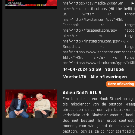
href="https://psv.media/2KXaA6m ►T
hier</a> on notifications (Hit the bell
US Twitter: <a target="_
href="http://twitter.com/psv">Klik
Facebook: <a target="_
href="http://facebook.com/psv Instagr
hier</a> <a target="_
href="http://instagram.com/psv">Klik
Snapchat: <a target="_
href="https://www.snapchat.com/add/p
TikTok:">Klik hier</a> <a target=
href="https://www.tiktok.com/@psv">Klik
14-04-2024 23:59
YouTube
Voetbal.TV
Alle afleveringen
Adieu God?: Afl. 6
Een klap die acteur Huub Stapel op zijn
als misdienaar van de pastoor kree
abrupt een einde aan zijn betrokkenhe
katholieke kerk. Sindsdien weet hij heel
God niet bestaat. Een groot contrast
moeder, voor wie geloof de basis was
bestaan. Toch zei ze op haar sterfbed d