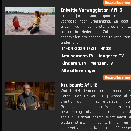
Enkeltje Verweggistan: Afl. 5
De achtjarige Kaatje gaat met haa
voorgoed naar Griekenland. Ze gaat
alleen, want haar grote broers en zu
achter in Nederland. Zal het haar
tegenvallen om zonder hen te verhuizen
ander land?
14-04-2024 17:31
NPO3
Amusement.TV
Jongeren.TV
Kinderen.TV
Mensen.TV
Alle afleveringen
Kruispunt: Afl. 12
Wat bezielt iemand om kluizenaar t
Pater Hugo Beuker (1976) woont al 
twintig jaar in het afgelegen noo
Groningen. In het dorpje Warfhuizen von
bestemming als 'huis-tuin-en-keukenklu
zoals hij zichzelf noemt. Want naast 
bidden strijkt hij het kerklinnen en 
kaarsvet van de kerkvloer in het 19e-eeu