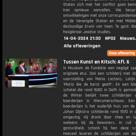
Staten zich met het conflict gaan bemo
Iran opnieuw aanvallen. We besp
ontwikkelingen met onze correspondenten
en de Verenigde Staten en met Midde
deskundige Erwin van Veen. Te gast: Bar
hoogleraar Joodse studies.
14-04-2024 21:30
NPO2
Nieuws
Alle afleveringen
Tussen Kunst en Kitsch: Afl. 6
In Museum de Fundatie een negligé spe
originele etui. Ook een schilderij met 
voorstelling van Maria Lactans, Latij
'Maria die de borst geeft'. En een bl
schotel die rond 1680 in Delft is gemaa
de Winter bekijkt twee schilderijen
boerderijen in Wierumerschouw. Ee
boerderijen is het ouderlijk huis van de
Johan Dijkstra schilderde rond 1970 in 
omgeving. Hij dronk daar thee en l
weleens bij de bewoners. In ruil 
gastvrijheid, schonk hij hen deze schi
Hoeveel leveren de schilderijen van e