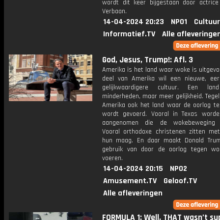
wordt dit keer bijgestaan door actrice
Verbaan.
14-04-2024 20:23
NPO1
Cultuur
Informatief.TV
Alle afleveringe
God, Jesus, Trump!: Afl. 3
Amerika is het land waar woke is uitgev
deel van Amerika wil een nieuwe, eerl
gelijkwaardigere cultuur. Een lan
minderheden, maar meer gelijkheid. Tegelij
Amerika ook het land waar de oorlog t
wordt gevoerd. Vooral in Texas word
aangenomen die de wokebeweging i
Vooral orthodoxe christenen zitten me
hun maag. En daar maakt Donald Tru
gebruik van door de oorlog tegen w
voeren.
14-04-2024 20:15
NPO2
Amusement.TV
Geloof.TV
Alle afleveringen
FORMULA 1: Well, THAT wasn’t s