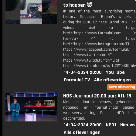
to happen 🤣
In one of the most surprising mome
history, Sebastien Buemi’s wheels 
during the 2010 Chinese Grand Prix. For
videos, visit <a target="_
href="https://www.Formula1.com Fol
hier</a> F1®: <a target="_
href="https://www.instagram.com/F1
https://www.facebook.com/Formula1/
https://www.twitter.com/F1
https://www.twitch.tv/formula1
https://www.tiktok.com/@f1 #F1">Klik hi
14-04-2024 20:00
YouTube
Formule1.TV
Alle afleveringen
NOS Journaal 20.00 uur: Afl. 15
Met het laatste nieuws, gebeurteni
nationaal en internationaal bela
weersverwachting. En op NPO 1 e
gebarentaal.
14-04-2024 20:00
NPO1
Nieuws
Alle afleveringen