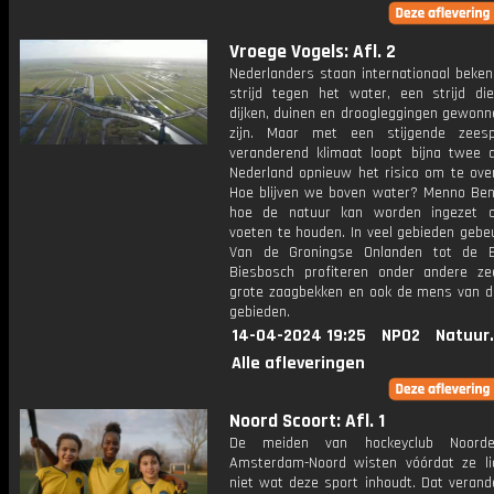
Vroege Vogels: Afl. 2
Nederlanders staan internationaal beke
strijd tegen het water, een strijd d
dijken, duinen en droogleggingen gewonn
zijn. Maar met een stijgende zeesp
veranderend klimaat loopt bijna twee 
Nederland opnieuw het risico om te ove
Hoe blijven we boven water? Menno Bent
hoe de natuur kan worden ingezet 
voeten te houden. In veel gebieden gebeu
Van de Groningse Onlanden tot de B
Biesbosch profiteren onder andere ze
grote zaagbekken en ook de mens van d
gebieden.
14-04-2024 19:25
NPO2
Natuur
Alle afleveringen
Noord Scoort: Afl. 1
De meiden van hockeyclub Noorder
Amsterdam-Noord wisten vóórdat ze l
niet wat deze sport inhoudt. Dat verand