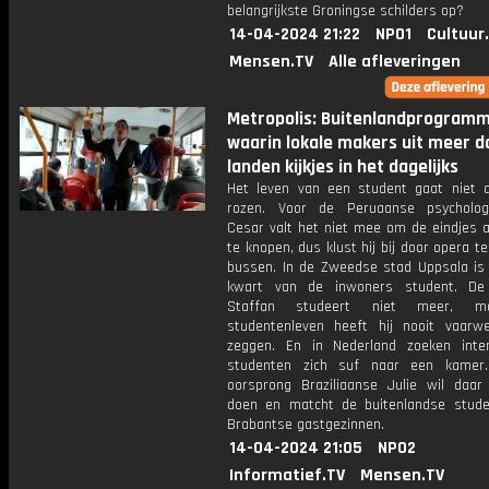
belangrijkste Groningse schilders op?
14-04-2024 21:22
NPO1
Cultuur
Mensen.TV
Alle afleveringen
Metropolis: Buitenlandprogram
waarin lokale makers uit meer d
landen kijkjes in het dagelijks
Het leven van een student gaat niet al
rozen. Voor de Peruaanse psycholog
Cesar valt het niet mee om de eindjes a
te knopen, dus klust hij bij door opera te
bussen. In de Zweedse stad Uppsala is 
kwart van de inwoners student. De 
Staffan studeert niet meer, m
studentenleven heeft hij nooit vaarw
zeggen. En in Nederland zoeken inter
studenten zich suf naar een kamer
oorsprong Braziliaanse Julie wil daar
doen en matcht de buitenlandse stud
Brabantse gastgezinnen.
14-04-2024 21:05
NPO2
Informatief.TV
Mensen.TV