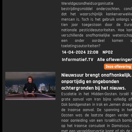
Wereldgezondheidsorganisat
bestrijdingsmiddel onderzochten, conc
dat het waarschijnlijk kankerverwek
mensen is. Toch is het gebruik onlangs 
tien jaar toegestaan door de Eur
nationale pesticideautoriteiten. Hoe ka
verschillende onafhankelijke wetenscha
een ander oordeel komen 
toelatingsautoriteiten?
14-04-2024 22:08
NPO2
Informatief.TV
Alle afleveringe
Nieuwsuur brengt onafhankelijk,
onpartijdig en ongebonden
achtergronden bij het nieuws.
Escalatie in het Midden-Oosten. Israël 
grote aanval van Iran bijna volledig af
Ook bondgenoten in Irak en Jemen droege
de Iraanse aanval. De spanning in he
Oosten was de laatste dagen verder 
naar aanleiding van een Israëlisch bom
op het Iraanse consulaat in Damascus. A
met een vergeldingsactie komt of als de