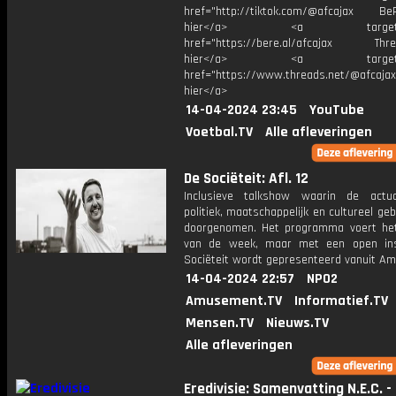
href="http://tiktok.com/@afcajax BeRe
hier</a> <a target="_
href="https://bere.al/afcajax Threa
hier</a> <a target="_
href="https://www.threads.net/@afcajax
hier</a>
14-04-2024 23:45
YouTube
Voetbal.TV
Alle afleveringen
De Sociëteit: Afl. 12
Inclusieve talkshow waarin de actua
politiek, maatschappelijk en cultureel ge
doorgenomen. Het programma voert he
van de week, maar met een open ins
Sociëteit wordt gepresenteerd vanuit A
14-04-2024 22:57
NPO2
Amusement.TV
Informatief.TV
Mensen.TV
Nieuws.TV
Alle afleveringen
Eredivisie: Samenvatting N.E.C. -