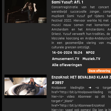
Sami Yusuf: Afl. 1
Concertregistratie van het concer
wereldwijd succesvolle zanger, com
muzikant Sami Yusuf gaf tijdens he
Festival 2022. Hiervoor werkte hij met 
musici nauw samen met kamerkoor 
Amsterdam en het Amsterdams And
Orkest. Yusuf verweeft hun tradities, d
klassieke koorzang en Arabo-Andalusisc
in een gezamenlijke viering van mu
culturele grenzen ontstijgt.
14-04-2024 16:24
NPO2
Amusement.TV
Muziek.TV
Alle afleveringen
EnzoKnol: HET BEVALBAD KLAAR 
#3897
Knolpower kledinglijn ➜ <a target=
href="http://bit.ly/Knolpowerkleding Vo
hier</a> video: Abonneer op dit ka
target="_blank"
href="http://bit.ly/AbonneerEnzoKnol
hier</a> speel ook games! Die kan je hi