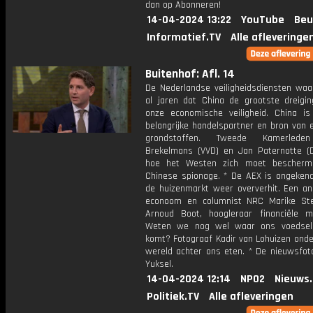
dan op Abonneren!
14-04-2024 13:22
YouTube
Beu
Informatief.TV
Alle afleveringe
Buitenhof: Afl. 14
De Nederlandse veiligheidsdiensten wa
al jaren dat China de grootste dreigin
onze economische veiligheid. China i
belangrijke handelspartner en bron van 
grondstoffen. Tweede Kamerlede
Brekelmans (VVD) en Jan Paternotte (
hoe het Westen zich moet bescherm
Chinese spionage. * De AEX is ongeken
de huizenmarkt weer oververhit. Een an
econoom en columnist NRC Marike Ste
Arnoud Boot, hoogleraar financiële m
Weten we nog wel waar ons voedsel
komt? Fotograaf Kadir van Lohuizen onde
wereld achter ons eten. * De nieuwsfot
Yuksel.
14-04-2024 12:14
NPO2
Nieuws
Politiek.TV
Alle afleveringen