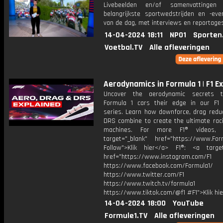
Livebeelden en/of samenvattinge
belangrijkste sportwedstrijden en -ev
van de dag, met interviews en reportages
14-04-2024 18:11
NPO1
Sporten
Voetbal.TV
Alle afleveringen
Aerodynamics in Formula 1 | F1 E
Uncover the aerodynamic secrets t
Formula 1 cars their edge in our F1 
series. Learn how downforce, drag reduc
DRS combine to create the ultimate rac
machines. For more F1® videos, 
target="_blank" href="https://www.For
Follow">Klik hier</a> F1®: <a target
href="https://www.instagram.com/F1
https://www.facebook.com/Formula1/
https://www.twitter.com/F1
https://www.twitch.tv/formula1
https://www.tiktok.com/@f1 #F1">Klik hi
14-04-2024 18:00
YouTube
Formule1.TV
Alle afleveringen