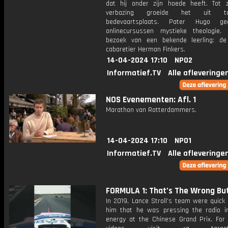
dat hij onder zijn hoede heeft. Tot z
verbazing groeide het uit 
bedevaartsplaats. Pater Hugo g
onlinecursussen mystieke theologie. H
bezoek van een bekende leerling: d
cabaretier Herman Finkers.
14-04-2024 17:10
NPO2
Informatief.TV
Alle afleveringe
NOS Evenementen: Afl. 1
Marathon van Rotterdammers.
14-04-2024 17:10
NPO1
Informatief.TV
Alle afleveringe
FORMULA 1: That’s The Wrong Bu
In 2019, Lance Stroll’s team were quick
him that he was pressing the radio i
energy at the Chinese Grand Prix. For