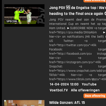
Jong PSV 🆚 de Engelse top | We'
heading to the final once again 
Jong PSV neemt deel aan de Premie
International Cup en neemt het op t
Ham United. ►SUBSCRIBE NOW <a target
href="https://psv.media/2KXaA6m ►T
hier</a> on notifications (Hit the bell
US Twitter: <a target="_
href="http://twitter.com/psv">Klik
Facebook: <a target="_
href="http://facebook.com/psv Instagr
hier</a> <a target="_
href="http://instagram.com/psv">Klik
Snapchat: <a target="_
href="https://www.snapchat.com/add/p
TikTok:">Klik hier</a> <a target=
href="https://www.tiktok.com/@psv">Klik
14-04-2024 12:00
YouTube
Voetbal.TV
Alle afleveringen
Wilde Ganzen: Afl. 15