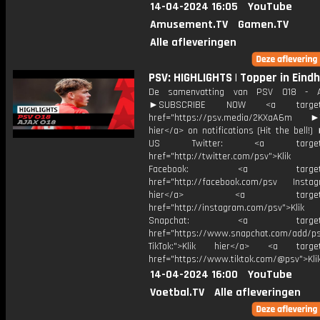
14-04-2024 16:05
YouTube
Amusement.TV
Gamen.TV
Alle afleveringen
PSV: HIGHLIGHTS | Topper in Eind
De samenvatting van PSV O18 - A
►SUBSCRIBE NOW <a target="
href="https://psv.media/2KXaA6m ►T
hier</a> on notifications (Hit the bell
US Twitter: <a target="_
href="http://twitter.com/psv">Klik
Facebook: <a target="_
href="http://facebook.com/psv Instagr
hier</a> <a target="_
href="http://instagram.com/psv">Klik
Snapchat: <a target="_
href="https://www.snapchat.com/add/p
TikTok:">Klik hier</a> <a target=
href="https://www.tiktok.com/@psv">Klik
14-04-2024 16:00
YouTube
Voetbal.TV
Alle afleveringen