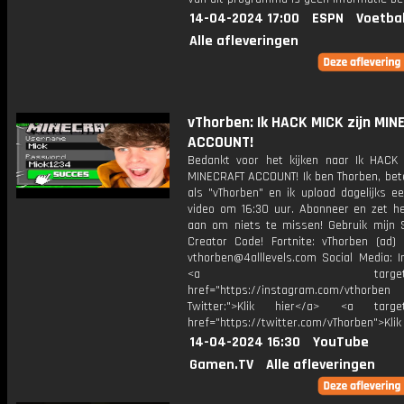
14-04-2024 17:00
ESPN
Voetba
Alle afleveringen
vThorben: Ik HACK MICK zijn MI
ACCOUNT!
Bedankt voor het kijken naar Ik HACK 
MINECRAFT ACCOUNT! Ik ben Thorben, bet
als "vThorben" en ik upload dagelijks e
video om 16:30 uur. Abonneer en zet het
aan om niets te missen! Gebruik mijn 
Creator Code! Fortnite: vThorben (ad) 
vthorben@4alllevels.com Social Media: I
<a target="_bl
href="https://instagram.com/vthorben
Twitter:">Klik hier</a> <a target=
href="https://twitter.com/vThorben">Klik
14-04-2024 16:30
YouTube
Gamen.TV
Alle afleveringen