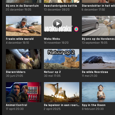
Bij ons in de Dierentuin
Beestenbrigade battle
Dierendokter in het wil
20 december 19:05
13 december 08:20
6 december 17:50
Freeks wilde wereld
Waku Waku
Bij ons
4 december 18:10
14 november 18:20
13 september 19:05
Dierenridders
Natuur op 2
De wilde Noordzee
30 juni 21:05
30 mei 17:05
11 mei 21:30
Animal Control
De lepelaar in een roerige wereld
Spy in the Ocean
17 april 20:30
2 april 20:25
8 februari 20:30