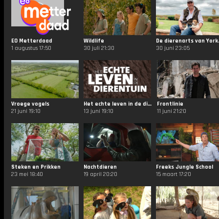
EO Metterdaad
Wildlife
De die
1 augustus 17:50
30 juli 21:30
30 juni 23:05
Vroege vogels
Het echte leven in de dierentuin
Frontlinie
21 juni 19:10
13 juni 19:10
11 juni 21:20
Steken en Prikken
Nachtdieren
Freeks Jungle School
23 mei 18:40
19 april 20:20
15 maart 17:20