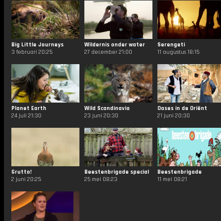
Big Little Journeys
Wildernis onder water
Serengeti
3 februari 20:25
27 december 21:00
11 augustus 18:15
Planet Earth
Wild Scandinavia
Oases in de Oriënt
24 juli 21:30
23 juni 20:30
21 juni 20:30
Grutto!
Beestenbrigade special
Beestenbrigade
2 juni 20:25
25 mei 08:23
11 mei 08:21