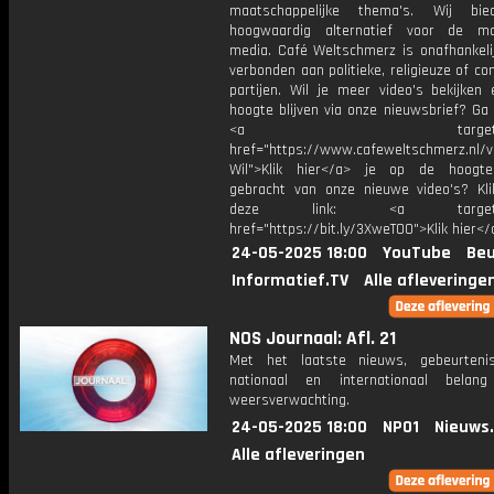
maatschappelijke thema's. Wij bi
hoogwaardig alternatief voor de ma
media. Café Weltschmerz is onafhankelij
verbonden aan politieke, religieuze of c
partijen. Wil je meer video's bekijken
hoogte blijven via onze nieuwsbrief? Ga
<a target="_bl
href="https://www.cafeweltschmerz.nl/v
Wil">Klik hier</a> je op de hoogt
gebracht van onze nieuwe video's? Kl
deze link: <a target="_
href="https://bit.ly/3XweTO0">Klik hier</
24-05-2025 18:00
YouTube
Beu
Informatief.TV
Alle afleveringe
NOS Journaal: Afl. 21
Met het laatste nieuws, gebeurteni
nationaal en internationaal bela
weersverwachting.
24-05-2025 18:00
NPO1
Nieuws
Alle afleveringen