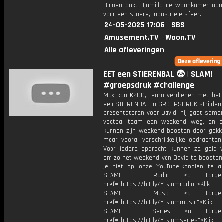
Binnen pakt Djamilla de woonkamer aan
voor een stoere, industriële sfeer.
24-05-2025 17:06
SBS
Amusement.TV
Woon.TV
Alle afleveringen
EET een STIERENBAL 😨 | SLAM!
#groepsdruk #challenge
Max kan €200,- euro verdienen met het
een STIERENBAL In GROEPSDRUK strijden
presentatoren voor David, hij gaat same
voetbal team een weekend weg, en o
kunnen zijn weekend boosten door gekke
maar vooral verschrikkelijke opdrachten
Voor iedere opdracht kunnen ze geld v
om zo het weekend van David te boosten!
je niet op onze YouTube-kanalen te a
SLAM! – Radio <a target="_
href="https://bit.ly/YTslamradio">Klik
SLAM! – Music <a target="_
href="https://bit.ly/YTslammusic">Klik
SLAM! – Series <a target="
href="https://bit.ly/YTslamseries">Klik