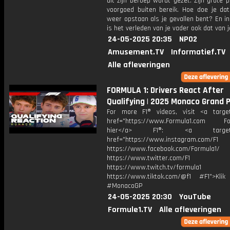
uit zijn beroep wordt gezet. Zijn grote pa
voorgoed buiten bereik. Hoe doe je dat 
weer opstaan als je gevallen bent? En i
is het verleden van je vader ook dat van j
24-05-2025 20:35
NPO2
Amusement.TV
Informatief.TV
Alle afleveringen
FORMULA 1: Drivers React After
Qualifying | 2025 Monaco Grand P
For more F1® videos, visit <a target
href="https://www.Formula1.com Fol
hier</a> F1®: <a target="_
href="https://www.instagram.com/F1
https://www.facebook.com/Formula1/
https://www.twitter.com/F1
https://www.twitch.tv/formula1
https://www.tiktok.com/@f1 #F1">Klik
#MonacoGP
24-05-2025 20:30
YouTube
Formule1.TV
Alle afleveringen