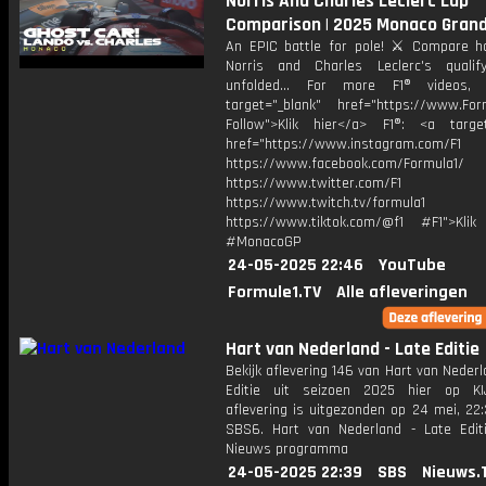
Norris And Charles Leclerc Lap
Comparison | 2025 Monaco Grand
An EPIC battle for pole! ⚔️ Compare 
Norris and Charles Leclerc's qualif
unfolded... For more F1® videos, 
target="_blank" href="https://www.For
Follow">Klik hier</a> F1®: <a target
href="https://www.instagram.com/F1
https://www.facebook.com/Formula1/
https://www.twitter.com/F1
https://www.twitch.tv/formula1
https://www.tiktok.com/@f1 #F1">Klik
#MonacoGP
24-05-2025 22:46
YouTube
Formule1.TV
Alle afleveringen
Hart van Nederland - Late Editie
Bekijk aflevering 146 van Hart van Nederl
Editie uit seizoen 2025 hier op KI
aflevering is uitgezonden op 24 mei, 22:
SBS6. Hart van Nederland - Late Edit
Nieuws programma
24-05-2025 22:39
SBS
Nieuws.