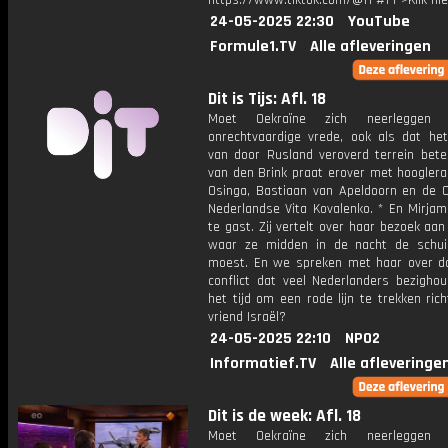
https://www.tiktok.com/@f1 #F1">Klik hi
24-05-2025 22:30
YouTube
Formule1.TV
Alle afleveringen
Dit is Tijs: Afl. 18
Moet Oekraïne zich neerleggen 
onrechtvaardige vrede, ook als dat he
van door Rusland veroverd terrein betek
van den Brink praat erover met hooglera
Osinga, Bastiaan van Apeldoorn en de O
Nederlandse Vita Kovalenko. * En Mirjam
te gast. Zij vertelt over haar bezoek aan
waar ze midden in de nacht de schuil
moest. En we spreken met haar over d
conflict dat veel Nederlanders bezighou
het tijd om een rode lijn te trekken ric
vriend Israël?
24-05-2025 22:10
NPO2
Informatief.TV
Alle afleveringe
Dit is de week: Afl. 18
Moet Oekraïne zich neerleggen 