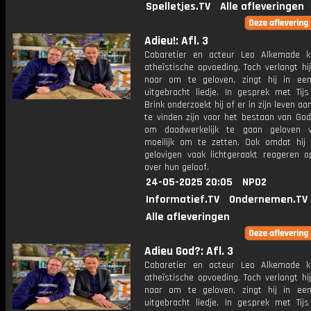
Spelletjes.TV
Alle afleveringen
Adieu!: Afl. 3
Cabaretier en acteur Leo Alkemade 
atheïstische opvoeding. Toch verlangt h
naar om te geloven, zingt hij in ee
uitgebracht liedje. In gesprek met Tij
Brink onderzoekt hij of er in zijn leven aa
te vinden zijn voor het bestaan van God
om daadwerkelijk te gaan geloven v
moeilijk om te zetten. Ook omdat hij 
gelovigen vaak lichtgeraakt reageren o
over hun geloof.
24-05-2025 20:05
NPO2
Informatief.TV
Ondernemen.TV
Alle afleveringen
Adieu God?: Afl. 3
Cabaretier en acteur Leo Alkemade 
atheïstische opvoeding. Toch verlangt h
naar om te geloven, zingt hij in ee
uitgebracht liedje. In gesprek met Tij