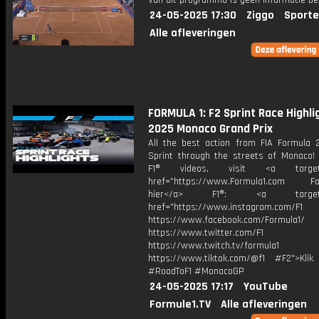
Van dit programma is geen informatie be
24-05-2025 17:30
Ziggo
Sporte
Alle afleveringen
FORMULA 1: F2 Sprint Race Highlig
2025 Monaco Grand Prix
All the best action from FIA Formula 2
Sprint through the streets of Monaco!
F1® videos, visit <a target="
href="https://www.Formula1.com Fol
hier</a> F1®: <a target="_
href="https://www.instagram.com/F1
https://www.facebook.com/Formula1/
https://www.twitter.com/F1
https://www.twitch.tv/formula1
https://www.tiktok.com/@f1 #F2">Klik
#RoadToF1 #MonacoGP
24-05-2025 17:17
YouTube
Formule1.TV
Alle afleveringen