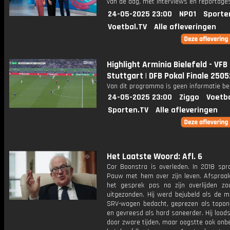
van de dag, met interviews en reportages
24-05-2025 23:00
NPO1
Sporte
Voetbal.TV
Alle afleveringen
Highlight Arminia Bielefeld - VFB
Stuttgart | DFB Pokal Finale 250
Van dit programma is geen informatie be
24-05-2025 23:00
Ziggo
Voetba
Sporten.TV
Alle afleveringen
Het Laatste Woord: Afl. 6
Cor Boonstra is overleden. In 2018 spr
Pauw met hem over zijn leven. Afspraa
het gesprek pas na zijn overlijden z
uitgezonden. Hij werd bejubeld als de m
SRV-wagen bedacht, geprezen als topo
en gevreesd als hard saneerder. Hij loods
door zware tijden, maar oogstte ook onb