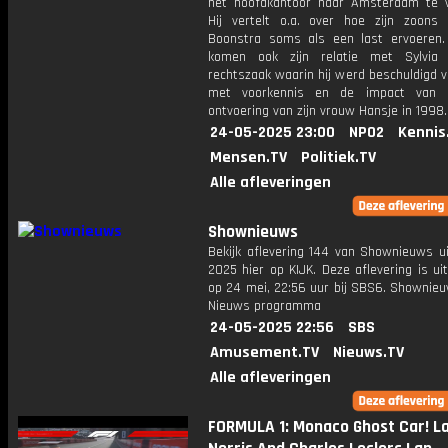
het hoofdkantoor naar Amsterdam te v
Hij vertelt o.a. over hoe zijn zoon
Boonstra soms als een last ervoeren
komen ook zijn relatie met Sylvia 
rechtszaak waarin hij werd beschuldigd 
met voorkennis en de impact van 
ontvoering van zijn vrouw Hansje in 1998.
24-05-2025 23:00
NPO2
Kennis
Mensen.TV
Politiek.TV
Alle afleveringen
Shownieuws
Bekijk aflevering 144 van Shownieuws ui
2025 hier op KIJK. Deze aflevering is u
op 24 mei, 22:56 uur bij SBS6. Shownieu
Nieuws programma
24-05-2025 22:56
SBS
Amusement.TV
Nieuws.TV
Alle afleveringen
FORMULA 1: Monaco Ghost Car! L