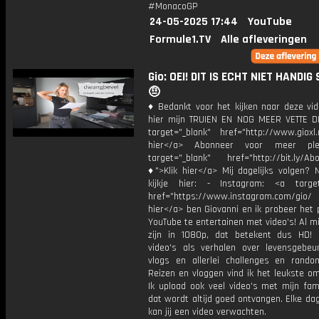
#MonacoGP
24-05-2025 17:44
YouTube
Formule1.TV
Alle afleveringen
Gio: OEI! DIT IS ECHT NIET HANDIG
🤨
♦ Bedankt voor het kijken naar deze vid
hier mijn TRUIEN EN NOG MEER VETTE D
target="_blank" href="http://www.gioxl.
hier</a> Abonneer voor meer ple
target="_blank" href="http://bit.ly/Ab
♦">Klik hier</a> Mij dagelijks volgen?
kijkje hier: - Instagram: <a target
href="https://www.instagram.com/gio/
hier</a> ben Giovanni en ik probeer het 
YouTube te entertainen met video's! Al mi
zijn in 1080p, dat betekent dus HD! 
video's als verhalen over levensgebeur
vlogs en allerlei challenges en rando
Reizen en vloggen vind ik het leukste o
Ik upload ook veel video's met mijn fam
dat wordt altijd goed ontvangen. Elke da
kan jij een video verwachten.