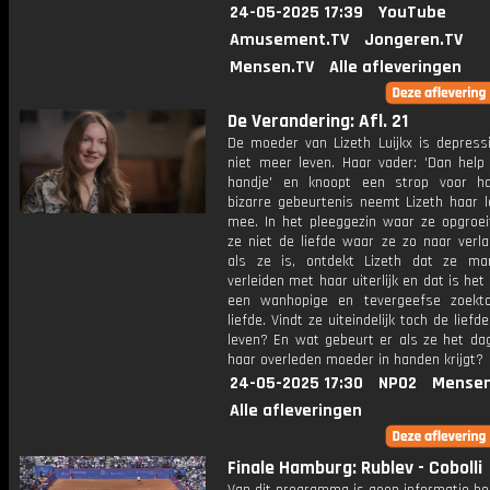
24-05-2025 17:39
YouTube
Amusement.TV
Jongeren.TV
Mensen.TV
Alle afleveringen
De Verandering: Afl. 21
De moeder van Lizeth Luijkx is depressi
niet meer leven. Haar vader: 'Dan help 
handje' en knoopt een strop voor h
bizarre gebeurtenis neemt Lizeth haar l
mee. In het pleeggezin waar ze opgroeit
ze niet de liefde waar ze zo naar verla
als ze is, ontdekt Lizeth dat ze m
verleiden met haar uiterlijk en dat is het
een wanhopige en tevergeefse zoekt
liefde. Vindt ze uiteindelijk toch de liefd
leven? En wat gebeurt er als ze het da
haar overleden moeder in handen krijgt?
24-05-2025 17:30
NPO2
Mensen
Alle afleveringen
Finale Hamburg: Rublev - Cobolli