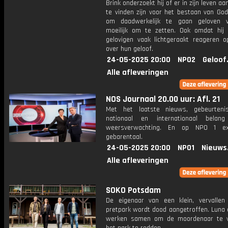
Brink onderzoekt hij of er in zijn leven aa
te vinden zijn voor het bestaan van God
om daadwerkelijk te gaan geloven v
moeilijk om te zetten. Ook omdat hij 
gelovigen vaak lichtgeraakt reageren o
over hun geloof.
24-05-2025 20:00
NPO2
Geloof
Alle afleveringen
NOS Journaal 20.00 uur: Afl. 21
Met het laatste nieuws, gebeurteni
nationaal en internationaal bela
weersverwachting. En op NPO 1 e
gebarentaal.
24-05-2025 20:00
NPO1
Nieuws
Alle afleveringen
SOKO Potsdam
De eigenaar van een klein, vervallen
pretpark wordt dood aangetroffen. Luna 
werken samen om de moordenaar te v