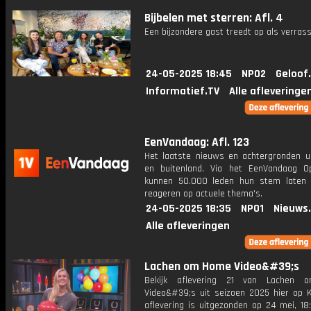
Bijbelen met sterren: Afl. 4
Een bijzondere gast treedt op als verrass
24-05-2025 18:45
NPO2
Geloof
Informatief.TV
Alle afleveringe
EenVandaag: Afl. 123
Het laatste nieuws en achtergronden ui
en buitenland. Via het EenVandaag Op
kunnen 50.000 leden hun stem laten
reageren op actuele thema's.
24-05-2025 18:35
NPO1
Nieuws
Alle afleveringen
Lachen om Home Video&#39;s
Bekijk aflevering 21 van Lachen
Video&#39;s uit seizoen 2025 hier op K
aflevering is uitgezonden op 24 mei, 18: