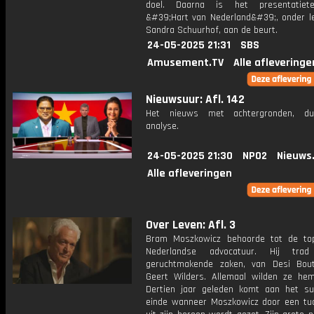
doel. Daarna is het presentatie
&#39;Hart van Nederland&#39;, onder le
Sandra Schuurhof, aan de beurt.
24-05-2025 21:31
SBS
Amusement.TV
Alle afleveringe
Nieuwsuur: Afl. 142
Het nieuws met achtergronden, du
analyse.
24-05-2025 21:30
NPO2
Nieuws
Alle afleveringen
Over Leven: Afl. 3
Bram Moszkowicz behoorde tot de to
Nederlandse advocatuur. Hij tr
geruchtmakende zaken, van Desi Bou
Geert Wilders. Allemaal wilden ze he
Dertien jaar geleden komt aan het s
einde wanneer Moszkowicz door een tuc