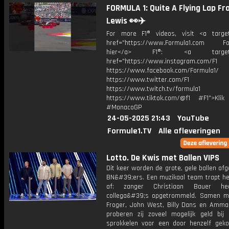
FORMULA 1: Quite A Flying Lap F
Lewis 👀✈️
For more F1® videos, visit <a target
href="https://www.Formula1.com Fol
hier</a> F1®: <a target="_
href="https://www.instagram.com/F1
https://www.facebook.com/Formula1/
https://www.twitter.com/F1
https://www.twitch.tv/formula1
https://www.tiktok.com/@f1 #F1">Klik
#MonacoGP
24-05-2025 21:43
YouTube
Formule1.TV
Alle afleveringen
Lotto. De Kwis met Ballen VIPS
Dit keer worden de grote, gele ballen af
BN&#39;ers. Een muzikaal team trapt he
af: zanger Christiaan Bauer he
collega&#39;s opgetrommeld. Samen 
Froger, John West, Billy Dans en Amma
proberen zij zoveel mogelijk geld bij 
sprokkelen voor een door henzelf gek