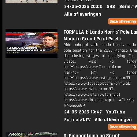
het park te redden.
24-05-2025 20:00
SBS
Serie.TV
Alle afleveringen
FORMULA 1: Lando Norris' Pole La
Monaco Grand Prix | Pirelli
Ride onboard with Lando Norris as h
pole position for the 2025 Monaco Gran
the closing stages of qualifying. For
videos, visit <a target="_
href="https://www.Formula1.com Fol
hier</a> F1®: <a target="_
href="https://www.instagram.com/F1
https://www.facebook.com/Formula1/
https://www.twitter.com/F1
https://www.twitch.tv/formula1
https://www.tiktok.com/@f1 #F1">Klik
#MonacoGP
24-05-2025 19:47
YouTube
Formule1.TV
Alle afleveringen
Di Giannantonio na Sprint