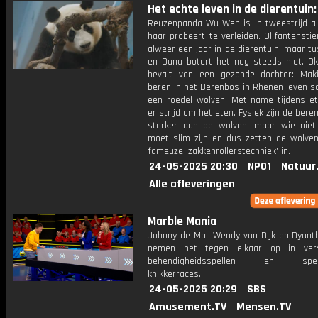
Het echte leven in de dierentuin: 
Reuzenpanda Wu Wen is in tweestrijd al
haar probeert te verleiden. Olifantenstie
alweer een jaar in de dierentuin, maar 
en Duna botert het nog steeds niet. Ok
bevalt van een gezonde dochter: Mak
beren in het Berenbos in Rhenen leven 
een roedel wolven. Met name tijdens ete
er strijd om het eten. Fysiek zijn de bere
sterker dan de wolven, maar wie niet 
moet slim zijn en dus zetten de wolve
fameuze 'zakkenrollerstechniek' in.
24-05-2025 20:30
NPO1
Natuur
Alle afleveringen
Marble Mania
Johnny de Mol, Wendy van Dijk en Dyant
nemen het tegen elkaar op in versc
behendigheidsspellen en specta
knikkerraces.
24-05-2025 20:29
SBS
Amusement.TV
Mensen.TV