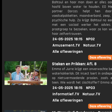
Bahtoul en haar man doen er alles a
hoofd boven water te houden. EO Me
partner Dorcas helpt hen daar
voedselpakketten, maandverband, zeep,
psychische hulp. Zo krijgt Bahtoul na e
met een sociaal werker het advie
praatgroep te bezoeken, waar ze kan w
haar zelfvertrouwen.
24-05-2025 18:15
NPO2
Amusement.TV
Natuur.TV
Alle afleveringen
Steken en Prikken: Afl. 8
Emma of Jurre krijgt een onverwachte be
waterkakkerlak. Dit insect loert in ondie
op nietsvermoedende prooien, zoals 
teen. Wie wordt het slachtoffer? Emma o
24-05-2025 18:15
NPO3
Informatief.TV
Natuur.TV
Alle afleveringen