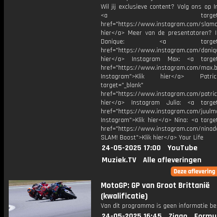
Wil jij exclusieve content? Volg ons op 
<a target="_bl
href="https://www.instagram.com/slamoff
hier</a> Meer van de presentatoren? 
Danique: <a target="_
href="https://www.instagram.com/daniq
hier</a> Instagram Max: <a target=
href="https://www.instagram.com/max.b
Instagram">Klik hier</a> Patr
target="_blank"
href="https://www.instagram.com/patric
hier</a> Instagram Julia: <a target
href="https://www.instagram.com/juulm
Instagram">Klik hier</a> Nina: <a targe
href="https://www.instagram.com/ninad
SLAM! Boost">Klik hier</a> Your Life
24-05-2025 17:00
YouTube
Muziek.TV
Alle afleveringen
MotoGP: GP van Groot Brittanië
(kwalificatie)
Van dit programma is geen informatie be
24-05-2025 16:45
Ziggo
Formul