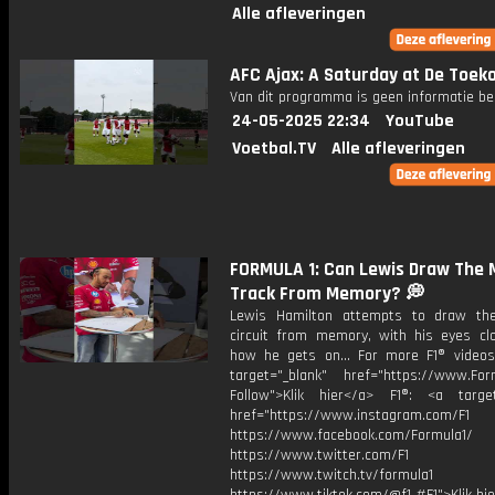
Alle afleveringen
AFC Ajax: A Saturday at De Toekom
Van dit programma is geen informatie be
24-05-2025 22:34
YouTube
Voetbal.TV
Alle afleveringen
FORMULA 1: Can Lewis Draw The
Track From Memory? 💭
Lewis Hamilton attempts to draw th
circuit from memory, with his eyes cl
how he gets on... For more F1® videos,
target="_blank" href="https://www.For
Follow">Klik hier</a> F1®: <a target
href="https://www.instagram.com/F1
https://www.facebook.com/Formula1/
https://www.twitter.com/F1
https://www.twitch.tv/formula1