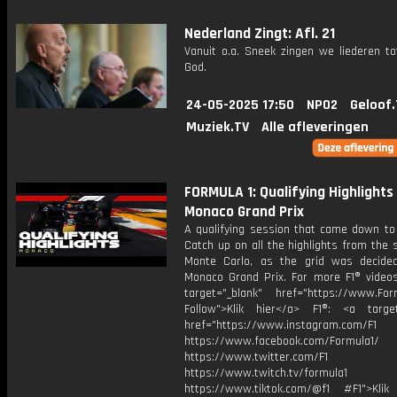
Nederland Zingt: Afl. 21
Vanuit o.a. Sneek zingen we liederen to
God.
24-05-2025 17:50
NPO2
Geloof.
Muziek.TV
Alle afleveringen
FORMULA 1: Qualifying Highlights 
Monaco Grand Prix
A qualifying session that came down to 
Catch up on all the highlights from the 
Monte Carlo, as the grid was decide
Monaco Grand Prix. For more F1® videos,
target="_blank" href="https://www.For
Follow">Klik hier</a> F1®: <a target
href="https://www.instagram.com/F1
https://www.facebook.com/Formula1/
https://www.twitter.com/F1
https://www.twitch.tv/formula1
https://www.tiktok.com/@f1 #F1">Klik