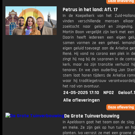
Petrus in het land: Afl. 17
In de Koepelkerk van het Zuid-Hollan
vinden verschillende mensen elkaa
zoektocht naar geloof en zingeving
Martin Boon vergelijkt zijn kerk met een
Daarin heeft iedereen een eigen gel
samen vormen ze een geheel. Iemand
eigen geluid toevoegt aan de Arkelse ge
René. Hij vond na corona een plek in de
zingt hij nog bij de sopranen in de canto
kerk, maar na zijn transitie verhuist h
tenoren. En we zien ouderling Jan Sterk
stem laat horen tijdens de Arkelse rom
waar hij traditiegetrouw verantwoordeli
het rad van avontuur.
24-05-2025 17:10
NPO2
Geloof.
Alle afleveringen
De Grote Tuinverbouwing
In Apeldoorn gaat het team aan de slag 
en Ineke. Ze zijn gek op hun tuin en h
planten. Ivo verrast ze met een groene 