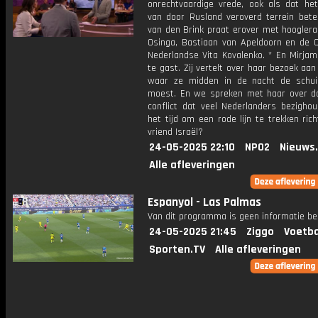
onrechtvaardige vrede, ook als dat he
van door Rusland veroverd terrein betek
van den Brink praat erover met hooglera
Osinga, Bastiaan van Apeldoorn en de O
Nederlandse Vita Kovalenko. * En Mirjam
te gast. Zij vertelt over haar bezoek aan
waar ze midden in de nacht de schuil
moest. En we spreken met haar over d
conflict dat veel Nederlanders bezighou
het tijd om een rode lijn te trekken ric
vriend Israël?
24-05-2025 22:10
NPO2
Nieuws
Alle afleveringen
Espanyol - Las Palmas
Van dit programma is geen informatie be
24-05-2025 21:45
Ziggo
Voetba
Sporten.TV
Alle afleveringen