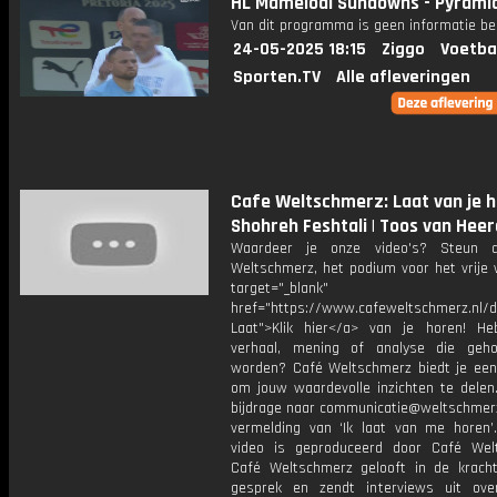
HL Mamelodi Sundowns - Pyrami
Van dit programma is geen informatie be
24-05-2025 18:15
Ziggo
Voetba
Sporten.TV
Alle afleveringen
Cafe Weltschmerz: Laat van je ho
Shohreh Feshtali | Toos van Hee
Waardeer je onze video's? Steun 
Weltschmerz, het podium voor het vrije 
target="_blank"
href="https://www.cafeweltschmerz.nl/
Laat">Klik hier</a> van je horen! H
verhaal, mening of analyse die geh
worden? Café Weltschmerz biedt je een
om jouw waardevolle inzichten te delen.
bijdrage naar communicatie@weltschmerz
vermelding van ‘Ik laat van me horen’.
video is geproduceerd door Café Wel
Café Weltschmerz gelooft in de krach
gesprek en zendt interviews uit ove