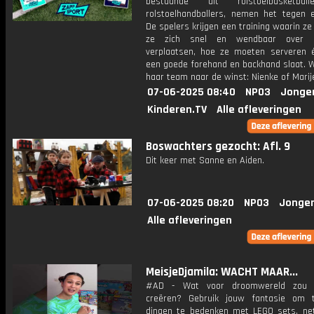
bestaande uit rolstoelbasketba
rolstoelhandballers, nemen het tegen e
De spelers krijgen een training waarin ze
ze zich snel en wendbaar over 
verplaatsen, hoe ze moeten serveren 
een goede forehand en backhand slaat. W
haar team naar de winst: Nienke of Marij
07-06-2025 08:40
NPO3
Jonge
Kinderen.TV
Alle afleveringen
Boswachters gezocht: Afl. 9
Dit keer met Sanne en Aiden.
07-06-2025 08:20
NPO3
Jonger
Alle afleveringen
MeisjeDjamila: WACHT MAAR...
#AD - Wat voor droomwereld zou ji
creëren? Gebruik jouw fantasie om 
dingen te bedenken met LEGO sets, net