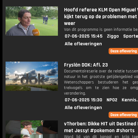
Hoofd referee KLM Open Miguel 
kijkt terug op de problemen met
weer
Van dit programma is geen informatie be
07-06-2025 15:45
Ziggo
Sporte
Alle afleveringen
Fryslân DOK: Afl. 23
Documentaireserie over de relatie tusse
natuur in het grootste getijdengebied v
Wetenschappers bestuderen het ge
trekvogels om te zien hoe ze om
verandering.
07-06-2025 15:30
NPO2
Kennis
Alle afleveringen
vThorben: Dikke HIT uit Destined 
met Jessy! #pokemon #shorts
Word lid van dit kanaal en krijg to