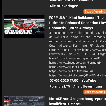
Amusement.TV
Woon.TV
Alle afleveringen
FORMULA 1: Kimi Raikkonen: The
Ultimate Onboard Collection | Be
Onboards | Qatar Airways
Jump onboard with the legendary Kimi 
as we relive some of the Iceman's 
moments from the driver’s seat. Pre
Qatar Airways. For more F1® videos,
target="_blank" href="https://www.For
Follow">Klik hier</a> F1®: <a target
href="https://www.instagram.com/F1
https://www.facebook.com/Formula1/
https://www.twitter.com/F1
https://www.twitch.tv/formula1
https://www.tiktok.com/@f1 #F1">Klik hi
07-06-2025 17:00
YouTube
Formule1.TV
Alle afleveringen
MotoGP van Aragon: hoogtepunt
kwalificatie Moto2