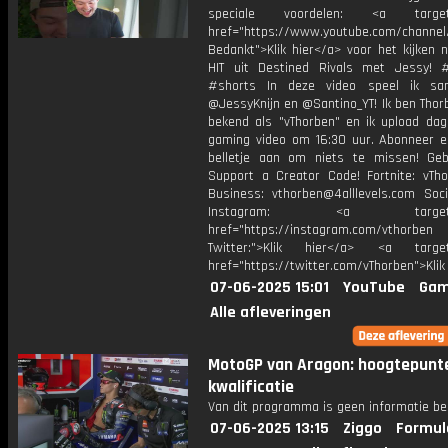
speciale voordelen: <a target=
href="https://www.youtube.com/channel
Bedankt">Klik hier</a> voor het kijken 
HIT uit Destined Rivals met Jessy!
#shorts In deze video speel ik s
@JessyKnijn en @Santino_YT! Ik ben Thor
bekend als "vThorben" en ik upload dage
gaming video om 16:30 uur. Abonneer e
belletje aan om niets te missen! Geb
Support a Creator Code! Fortnite: vTho
Business: vthorben@4alllevels.com Soci
Instagram: <a target="_
href="https://instagram.com/vthorben
Twitter:">Klik hier</a> <a target=
href="https://twitter.com/vThorben">Klik
07-06-2025 15:01
YouTube
Gam
Alle afleveringen
MotoGP van Aragon: hoogtepunt
kwalificatie
Van dit programma is geen informatie be
07-06-2025 13:15
Ziggo
Formul