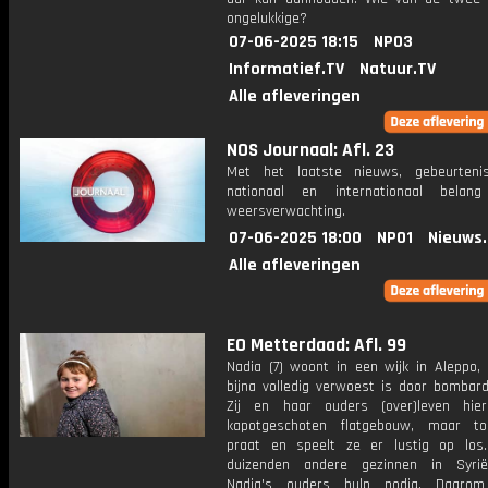
ongelukkige?
07-06-2025 18:15
NPO3
Informatief.TV
Natuur.TV
Alle afleveringen
NOS Journaal: Afl. 23
Met het laatste nieuws, gebeurteni
nationaal en internationaal bela
weersverwachting.
07-06-2025 18:00
NPO1
Nieuws
Alle afleveringen
EO Metterdaad: Afl. 99
Nadia (7) woont in een wijk in Aleppo, 
bijna volledig verwoest is door bombar
Zij en haar ouders (over)leven hie
kapotgeschoten flatgebouw, maar to
praat en speelt ze er lustig op los
duizenden andere gezinnen in Syri
Nadia's ouders hulp nodig. Daarom