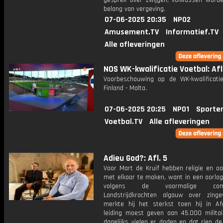
gesprek over zwijgen, volwassen word
belang van vergeving.
07-06-2025 20:35
NPO2
Amusement.TV
Informatief.TV
Alle afleveringen
NOS WK-kwalificatie Voetbal: Afl.
Voorbeschouwing op de WK-kwalificatie
Finland - Malta.
07-06-2025 20:25
NPO1
Sporte
Voetbal.TV
Alle afleveringen
Adieu God?: Afl. 5
Voor Mart de Kruif hebben religie en oo
met elkaar te maken, want in een oorlog
volgens de voormalige comm
Landstrijdkrachten algauw over zinge
merkte hij het sterkst toen hij in Af
leiding moest geven aan 45.000 militair
dagelijks vielen er doden en dat riep d