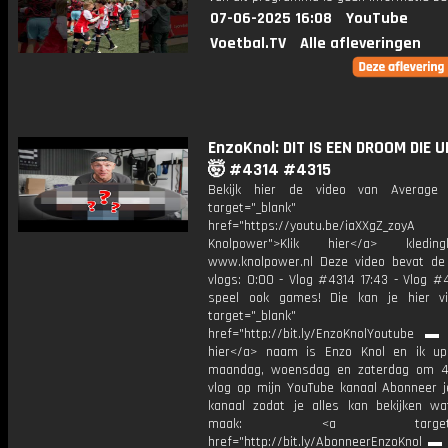
07-06-2025 16:08
YouTube
Voetbal.TV
Alle afleveringen
EnzoKnol: DIT IS EEN DROOM DIE 
🤯 #4314 #4315
Bekijk hier de video van Average
target="_blank"
href="https://youtu.be/iaXXgZ
Knolpower">Klik hier</a> kledi
www.knolpower.nl Deze video bevat de
vlogs: 0:00 - Vlog #4314 17:43 - Vlog #
speel ook games! Die kan je hier v
target="_blank"
href="http://bit.ly/EnzoKnolYoutube ▬ M
hier</a> naam is Enzo Knol en ik up
maandag, woensdag en zaterdag om 4
vlog op mijn YouTube kanaal Abonneer j
kanaal zodat je alles kan bekijken w
maak: <a target="_b
href="http://bit.ly/AbonneerEnzoKnol ▬ 