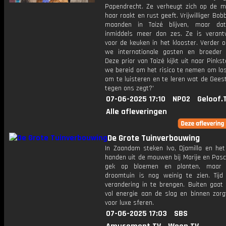
Papendrecht. Ze verheugt zich op de mu
haar raakt en rust geeft. Vrijwilliger Bobb
maanden in Taizé blijven, maar dat
inmiddels meer dan zes. Ze is verantw
voor de keuken in het klooster. Verder 
we internationale gasten en broeder
Deze prior van Taizé kijkt uit naar Pinkste
we bereid om het risico te nemen om los
om te luisteren en te leren wat de Gees
tegen ons zegt?'
07-06-2025 17:10
NPO2
Geloof.
Alle afleveringen
De Grote Tuinverbouwing
In Zaandam steken Ivo, Djamilla en he
handen uit de mouwen bij Marije en Pasca
gek op bloemen en planten, maar
droomtuin is nog weinig te zien. Tij
verandering in te brengen. Buiten gaat
vol energie aan de slag en binnen zorgt
voor luxe sferen.
07-06-2025 17:03
SBS