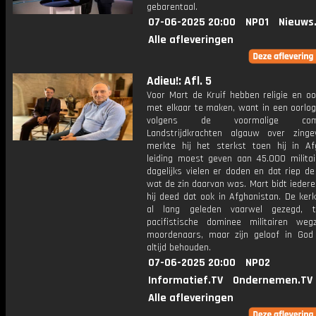
gebarentaal.
07-06-2025 20:00
NPO1
Nieuws
Alle afleveringen
Adieu!: Afl. 5
Voor Mart de Kruif hebben religie en oo
met elkaar te maken, want in een oorlog
volgens de voormalige comm
Landstrijdkrachten algauw over zinge
merkte hij het sterkst toen hij in Af
leiding moest geven aan 45.000 militair
dagelijks vielen er doden en dat riep d
wat de zin daarvan was. Mart bidt ieder
hij deed dat ook in Afghanistan. De kerk
al lang geleden vaarwel gezegd, 
pacifistische dominee militairen weg
moordenaars, maar zijn geloof in God 
altijd behouden.
07-06-2025 20:00
NPO2
Informatief.TV
Ondernemen.TV
Alle afleveringen