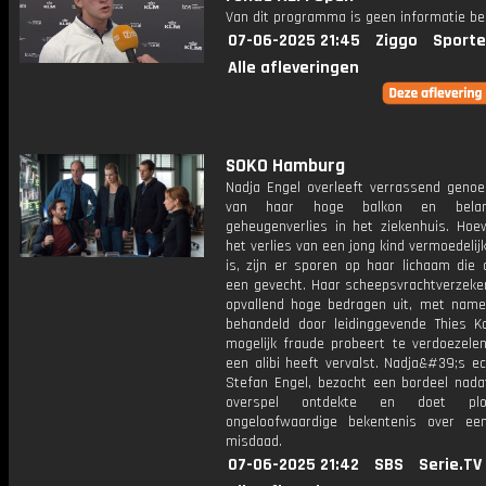
Van dit programma is geen informatie be
07-06-2025 21:45
Ziggo
Sporte
Alle afleveringen
SOKO Hamburg
Nadja Engel overleeft verrassend genoe
van haar hoge balkon en bela
geheugenverlies in het ziekenhuis. Hoe
het verlies van een jong kind vermoedelijk
is, zijn er sporen op haar lichaam die 
een gevecht. Haar scheepsvrachtverzeker
opvallend hoge bedragen uit, met name
behandeld door leidinggevende Thies Ko
mogelijk fraude probeert te verdoezelen
een alibi heeft vervalst. Nadja&#39;s e
Stefan Engel, bezocht een bordeel nadat
overspel ontdekte en doet pl
ongeloofwaardige bekentenis over e
misdaad.
07-06-2025 21:42
SBS
Serie.TV