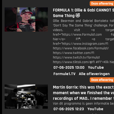
FORMULA 1: Ollie & Gabi CANNOT 
Same Thing 🤣
Ollie Bearman and Gabriel Bortoleto ta
'Don't Say The Same Thing' challenge. Fo
videos, visit <a target="_
href="https://www.Formula1.com Fol
hier</a> F1®: <a target="_
href="https://www.instagram.com/F1
https://www.facebook.com/Formula1/
https://www.twitter.com/F1
https://www.twitch.tv/formula1
https://www.tiktok.com/@f1 #F1">Klik hi
07-06-2025 13:00
YouTube
Formule1.TV
Alle afleveringen
Martin Garrix: this was the exact
moment when we finished the v
recordings of MAD.. I remember 
Van dit programma is geen informatie be
07-06-2025 12:23
YouTube