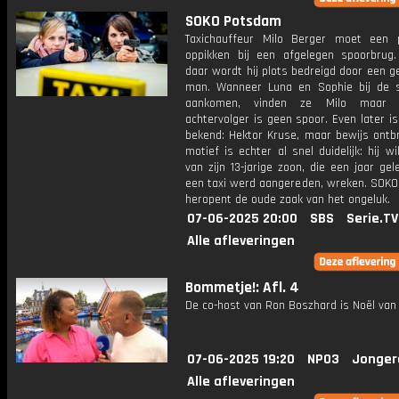
SOKO Potsdam
Taxichauffeur Milo Berger moet een 
oppikken bij een afgelegen spoorbrug
daar wordt hij plots bedreigd door een 
man. Wanneer Luna en Sophie bij de 
aankomen, vinden ze Milo maar 
achtervolger is geen spoor. Even later i
bekend: Hektor Kruse, maar bewijs ontbr
motief is echter al snel duidelijk: hij w
van zijn 13-jarige zoon, die een jaar ge
een taxi werd aangereden, wreken. SOK
heropent de oude zaak van het ongeluk.
07-06-2025 20:00
SBS
Serie.TV
Alle afleveringen
Bommetje!: Afl. 4
De co-host van Ron Boszhard is Noël van 
07-06-2025 19:20
NPO3
Jonger
Alle afleveringen