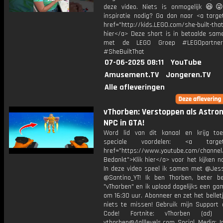
deze video. Niets is onmogelijk 😆
inspiratie nodig? Ga dan naar <a target
href="http://kids.LEGO.com/she-built-th
hier</a> Deze short is in betaalde sam
met de LEGO Groep #LEGOpartne
#SheBuiltThat
07-06-2025 08:11
YouTube
Amusement.TV
Jongeren.TV
Alle afleveringen
vThorben: Verstoppen als Astro
NPC in GTA!
Word lid van dit kanaal en krijg to
speciale voordelen: <a target=
href="https://www.youtube.com/channel
Bedankt">Klik hier</a> voor het kijken naa
In deze video speel ik samen met @Jess
@Santino_YT! Ik ben Thorben, beter b
"vThorben" en ik upload dagelijks een ga
om 16:30 uur. Abonneer en zet het belle
niets te missen! Gebruik mijn Support 
Code! Fortnite: vThorben (ad) B
vthorben@4alllevels.com Social Media: I