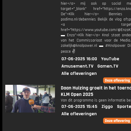
hier</a> mij ook op social me
target="_blank" href="https://enzo.kno
De">Klik hier</a> Bennies P
podimo.nl/debennies Bekijk de vlog afspe
<a target="_bl
href="https://www.youtube.com/@EnzoKn
▬ Enzo">Klik hier</a> Knol staat onder
van het Commissariaat voor de Media.
zakelijk@knolpower.nl ▬ #Knolpower Di
peace ✌
07-06-2025 16:00
YouTube
Amusement.TV
Gamen.TV
Alle afleveringen
Daan Huizing groeit in het toerno
KLM Open 2025
Van dit programma is geen informatie be
07-06-2025 15:45
Ziggo
Sporte
Alle afleveringen