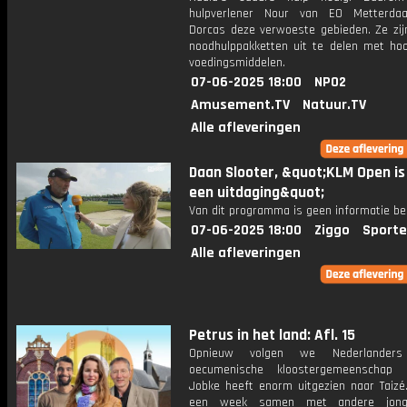
hulpverlener Nour van EO Metterdaa
Dorcas deze verwoeste gebieden. Ze zij
noodhulppakketten uit te delen met hoof
voedingsmiddelen.
07-06-2025 18:00
NPO2
Amusement.TV
Natuur.TV
Alle afleveringen
Daan Slooter, &quot;KLM Open is 
een uitdaging&quot;
Van dit programma is geen informatie be
07-06-2025 18:00
Ziggo
Sporte
Alle afleveringen
Petrus in het land: Afl. 15
Opnieuw volgen we Nederlander
oecumenische kloostergemeenschap i
Jobke heeft enorm uitgezien naar Taizé.
een week samen met andere jong