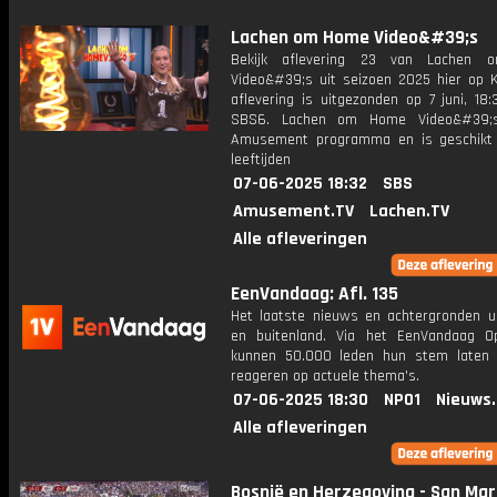
Lachen om Home Video&#39;s
Bekijk aflevering 23 van Lachen
Video&#39;s uit seizoen 2025 hier op K
aflevering is uitgezonden op 7 juni, 18:
SBS6. Lachen om Home Video&#39;
Amusement programma en is geschikt 
leeftijden
07-06-2025 18:32
SBS
Amusement.TV
Lachen.TV
Alle afleveringen
EenVandaag: Afl. 135
Het laatste nieuws en achtergronden ui
en buitenland. Via het EenVandaag Op
kunnen 50.000 leden hun stem laten
reageren op actuele thema's.
07-06-2025 18:30
NPO1
Nieuws
Alle afleveringen
Bosnië en Herzegovina - San Mar