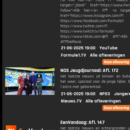
For">Klik hier</a> more F1® videos,
target="_blank" href="https://www.For
Follow">Klik hier</a> F1®: <a target
href="https://www.instagram.com/F1
https://www.facebook.com/Formula1/
https://www.twitter.com/F1
https://www.twitch.tv/formula1
https://www.tiktok.com/@f1 #F1">Klik
#F1TheMovie
21-06-2025 19:00
YouTube
Formule1.TV
Alle afleveringen
NOS Jeugdjournaal: Afl. 172
Het laatste nieuws uit binnen- en buit
het weer, speciaal voor de jonge kijker.
1 extra met gebarentaal.
21-06-2025 19:00
NPO3
Jonger
Nieuws.TV
Alle afleveringen
EenVandaag: Afl. 147
Het laatste nieuws en achtergronden ui