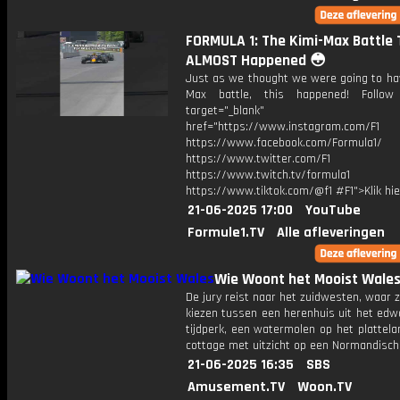
FORMULA 1: The Kimi-Max Battle 
ALMOST Happened 😳
Just as we thought we were going to hav
Max battle, this happened! Follow
target="_blank"
href="https://www.instagram.com/F1
https://www.facebook.com/Formula1/
https://www.twitter.com/F1
https://www.twitch.tv/formula1
https://www.tiktok.com/@f1 #F1">Klik hi
21-06-2025 17:00
YouTube
Formule1.TV
Alle afleveringen
Wie Woont het Mooist Wale
De jury reist naar het zuidwesten, waar
kiezen tussen een herenhuis uit het edw
tijdperk, een watermolen op het plattel
cottage met uitzicht op een Normandisch 
21-06-2025 16:35
SBS
Amusement.TV
Woon.TV