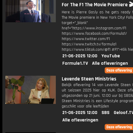
For The F1 The Movie Premiere 🎬
Here is Pierre Gasly as he gets ready f
The Movie premiere in New York City! Foll
target="_blank"
href="https://www.instagram.com/F1
https://www.facebook.com/Formula1/
https://www.twitter.com/F1
https://www.twitch.tv/formula1
https://www.tiktok.com/@f1 #F1">Klik hi
21-06-2025 12:00
YouTube
Formule1.TV
Alle afleveringen
Levende Steen Ministries
Bekijk aflevering 14 van Levende Steen 
uit seizoen 2025 hier op KIJK. Deze afl
uitgezonden op 21 juni, 12:00 uur bij SBS
Steen Ministries is een Lifestyle progr
geschikt voor alle leeftijden
21-06-2025 12:00
SBS
Geloof.T
Alle afleveringen