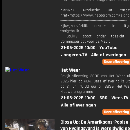
----------------------------------------------------
hier</a> Productie: <a target=
href="https://www.instagram.com/signa
---------------------------------------------------------
Kijkwijzers:">Klik hier</a> alle leefti
taalgebruik -------------------------------------------
- StukTV staat onder toezicht 
Commissariaat voor de Media.
21-06-2025 10:00
YouTube
Jongeren.TV
Alle afleveringen
Het Weer
Bekijk aflevering 2696 van Het Weer ui
2025 hier op KIJK. Deze aflevering is u
op 21 juni, 10:00 uur bij SBS6. Het We
Nieuws programma
21-06-2025 10:00
SBS
Weer.TV
Alle afleveringen
Close Up: De Amerikaans-Poolse 
von Rydingsvard is wereldwijd e