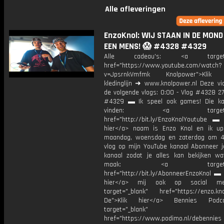
Alle afleveringen
EnzoKnol: WIJ STAAN IN DE MOND
EEN MENS! 😱 #4328 #4329
Alle cadeau's: <a target="
href="https://www.youtube.com/watch?
v=JpsrnkVmfmk Knolpower">Klik 
kledinglijn ➜ www.knolpower.nl Deze vi
de volgende vlogs: 0:00 - Vlog #4328 27
#4329 ▬ Ik speel ook games! Die ka
vinden: <a target="_b
href="http://bit.ly/EnzoKnolYoutube ▬ M
hier</a> naam is Enzo Knol en ik up
maandag, woensdag en zaterdag om 4
vlog op mijn YouTube kanaal Abonneer j
kanaal zodat je alles kan bekijken w
maak: <a target="_b
href="http://bit.ly/AbonneerEnzoKnol ▬ 
hier</a> mij ook op social me
target="_blank" href="https://enzo.kno
De">Klik hier</a> Bennies Podc
target="_blank"
href="https://www.podimo.nl/debennies