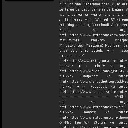
hulp van heel Nederland doen wij er all
ze terug de gevangenis in te krijgen. 
we te pakken en wie blijft ons te sli
Jachtseizoen: Most Wanted S2 strea
zaterdag alleen bij Videoland! Voice-ove
Kessel <a target="_b
href="https://www.instagram.com/tomv
#stuktv">Klik hier</a> #hetjach
#mostwanted #seizoen2 Nog geen ge
ons? Volg onze socials: ●○ Insta
target="_blank"
href="http://www.instagram.com/stuktv"
hier</a> ●○ TikTok: <a target=
href="https://www.tiktok.com/@stuktv
hier</a> Snapchat: <a target="
href="https://www.snapchat.com/add/stu
hier</a> ●○ Facebook: <a target=
href="https://www.facebook.com/stuktv ---
-------------------------------------------- ⌾">K
Giel: <a target="_b
href="https://www.instagram.com/giel
hier</a> Thomas: <a target="
href="https://www.instagram.com/thooo
⌾">Klik hier</a> Stefan: <a target
href="https://www.instagram.com/stefan