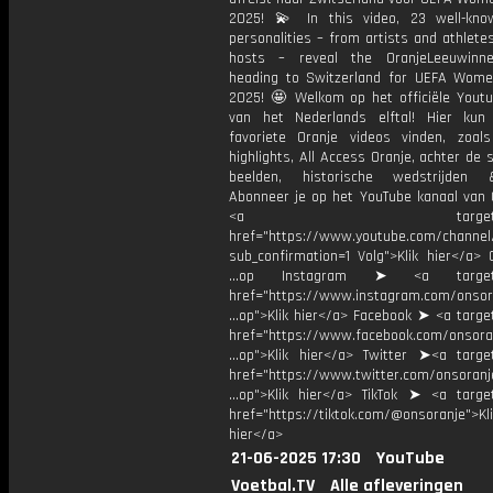
2025! 💫 In this video, 23 well-kn
personalities – from artists and athlet
hosts – reveal the OranjeLeeuwinn
heading to Switzerland for UEFA Wom
2025! 🤩 Welkom op het officiële Youtu
van het Nederlands elftal! Hier kun
favoriete Oranje videos vinden, zoals
highlights, All Access Oranje, achter de
beelden, historische wedstrijden
Abonneer je op het YouTube kanaal van 
<a target="_bl
href="https://www.youtube.com/chann
sub_confirmation=1 Volg">Klik hier</a> 
...op Instagram ➤ <a target="
href="https://www.instagram.com/onsor
...op">Klik hier</a> Facebook ➤ <a targe
href="https://www.facebook.com/onsora
...op">Klik hier</a> Twitter ➤<a target
href="https://www.twitter.com/onsoranj
...op">Klik hier</a> TikTok ➤ <a target
href="https://tiktok.com/@onsoranje">Kli
hier</a>
21-06-2025 17:30
YouTube
Voetbal.TV
Alle afleveringen