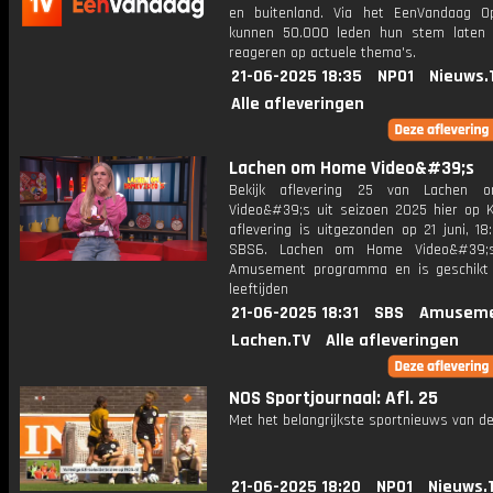
en buitenland. Via het EenVandaag Op
kunnen 50.000 leden hun stem laten
reageren op actuele thema's.
21-06-2025 18:35
NPO1
Nieuws.
Alle afleveringen
Lachen om Home Video&#39;s
Bekijk aflevering 25 van Lachen
Video&#39;s uit seizoen 2025 hier op K
aflevering is uitgezonden op 21 juni, 18:
SBS6. Lachen om Home Video&#39;
Amusement programma en is geschikt 
leeftijden
21-06-2025 18:31
SBS
Amuseme
Lachen.TV
Alle afleveringen
NOS Sportjournaal: Afl. 25
Met het belangrijkste sportnieuws van de
21-06-2025 18:20
NPO1
Nieuws.