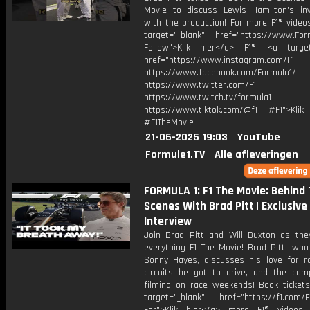
Movie to discuss Lewis Hamilton's in
with the production! For more F1® videos
target="_blank" href="https://www.For
Follow">Klik hier</a> F1®: <a target
href="https://www.instagram.com/F1
https://www.facebook.com/Formula1/
https://www.twitter.com/F1
https://www.twitch.tv/formula1
https://www.tiktok.com/@f1 #F1">Klik
#F1TheMovie
21-06-2025 19:03
YouTube
Formule1.TV
Alle afleveringen
FORMULA 1: F1 The Movie: Behind
Scenes With Brad Pitt | Exclusive
Interview
Join Brad Pitt and Will Buxton as the
everything F1 The Movie! Brad Pitt, who
Sonny Hayes, discusses his love for ra
circuits he got to drive, and the comp
filming on race weekends! Book ticket
target="_blank" href="https://f1.com/F