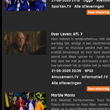
21-06-2025 21:15
Ziggo
Voetbal
Sporten.TV
Alle afleveringen
Over Leven: Afl. 7
Hans Hahnen is tandprotheticus. Wat e
werkdag lijkt, eindigt in een nachtmerr
een dak- en thuisloze patiënt met een
praktijk binnenloopt en hem bijna doods
aanval laat diepe sporen na - fysiek én
Wat doet het met je vertrouwen in een 
hoe beïnvloedt het je relatie met je naas
21-06-2025 20:35
NPO2
Amusement.TV
Informatief.TV
Alle afleveringen
Marble Mania
Drie bekende hockeymannen, Duco Te
Thierry Brinkman en Koen Bijen, nemen 
elkaar op in verschillende behendigheids