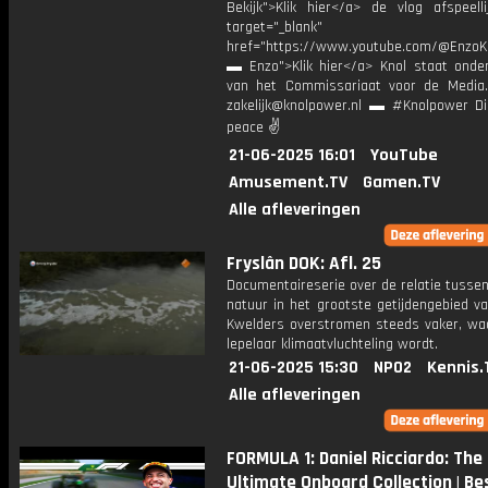
Bekijk">Klik hier</a> de vlog afspeelli
target="_blank"
href="https://www.youtube.com/@EnzoKn
▬ Enzo">Klik hier</a> Knol staat onder
van het Commissariaat voor de Media.
zakelijk@knolpower.nl ▬ #Knolpower Di
peace ✌
21-06-2025 16:01
YouTube
Amusement.TV
Gamen.TV
Alle afleveringen
Fryslân DOK: Afl. 25
Documentaireserie over de relatie tusse
natuur in het grootste getijdengebied v
Kwelders overstromen steeds vaker, wa
lepelaar klimaatvluchteling wordt.
21-06-2025 15:30
NPO2
Kennis.
Alle afleveringen
FORMULA 1: Daniel Ricciardo: The
Ultimate Onboard Collection | Be