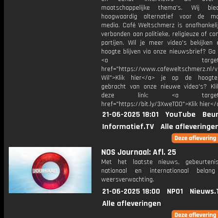
maatschappelijke thema's. Wij bi
hoogwaardig alternatief voor de ma
media. Café Weltschmerz is onafhankelij
verbonden aan politieke, religieuze of c
partijen. Wil je meer video's bekijken
hoogte blijven via onze nieuwsbrief? Ga
<a target="_bl
href="https://www.cafeweltschmerz.nl/v
Wil">Klik hier</a> je op de hoogt
gebracht van onze nieuwe video's? Kl
deze link: <a target="_
href="https://bit.ly/3XweTO0">Klik hier</
21-06-2025 18:01
YouTube
Beur
Informatief.TV
Alle afleveringe
NOS Journaal: Afl. 25
Met het laatste nieuws, gebeurteni
nationaal en internationaal bela
weersverwachting.
21-06-2025 18:00
NPO1
Nieuws.
Alle afleveringen