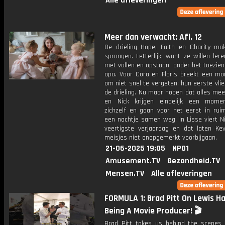
Alle afleveringen
Meer dan verwacht: Afl. 12
De drieling Hope, Faith en Charity ma
sprongen. Letterlijk, want ze willen lere
met vallen en opstaan, onder het toezie
opa. Voor Cora en Floris breekt een m
om niet snel te vergeten: hun eerste vli
de drieling. Nu maar hopen dat alles mee
en Nick krijgen eindelijk een mome
zichzelf en gaan voor het eerst in ruim
een nachtje samen weg. In Lisse viert N
veertigste verjaardag en dat laten Ke
meisjes niet onopgemerkt voorbijgaan.
21-06-2025 19:05
NPO1
Amusement.TV
Gezondheid.TV
Mensen.TV
Alle afleveringen
FORMULA 1: Brad Pitt On Lewis H
Being A Movie Producer! 🎬
Brad Pitt takes us behind the scenes 