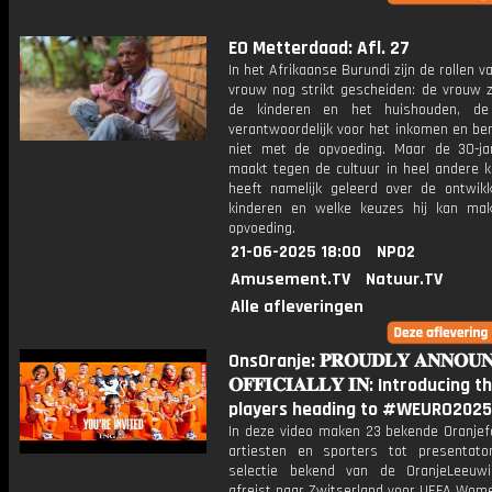
EO Metterdaad: Afl. 27
In het Afrikaanse Burundi zijn de rollen 
vrouw nog strikt gescheiden: de vrouw z
de kinderen en het huishouden, d
verantwoordelijk voor het inkomen en be
niet met de opvoeding. Maar de 30-jar
maakt tegen de cultuur in heel andere k
heeft namelijk geleerd over de ontwikk
kinderen en welke keuzes hij kan ma
opvoeding.
21-06-2025 18:00
NPO2
Amusement.TV
Natuur.TV
Alle afleveringen
OnsOranje: 𝐏𝐑𝐎𝐔𝐃𝐋𝐘 𝐀𝐍𝐍𝐎𝐔
𝐎𝐅𝐅𝐈𝐂𝐈𝐀𝐋𝐋𝐘 𝐈𝐍: Introducing 
players heading to #WEURO2025
In deze video maken 23 bekende Oranjef
artiesten en sporters tot presentat
selectie bekend van de OranjeLeeuw
afreist naar Zwitserland voor UEFA Wom