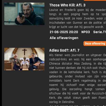
Those Who Kill: Afl. 3
Louise en Frederik gaan bij de moede
langs in een poging hem op te spo
aanwijzing leidt ze naar Zweden, waar z
inschakelen van Gunnar en de politie al
krijgt er lucht van dat hij gezocht wordt.
21-06-2025 20:20
NPO3
Serie.T
Alle afleveringen
Adieu God?: Afl. 7
Als tiener was journalist en uitgever D
radicaal-links en was hij een aanhang
Chinese dictator Mao Zedong. In die tij
niet kunnen denken dat hij zich ooit thui
voelen in de katholieke kerk. Toch is d
gebeurde, onder invloed van zijn vro
Inmiddels komt Derk regelmatig in d
noemt hij zichzelf met enige aarzel
gelovig. Die aarzeling hangt same
afschuw die hij voelt voor de Russisch-
Kerk, die voluit steun geeft aan Poeti
oorlog in Oekraïne.