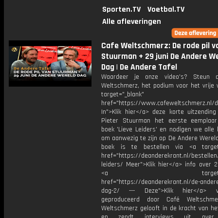
Sporten.TV
Voetbal.TV
Alle afleveringen
Cafe Weltschmerz: De rode pil v
Stuurman + 29 juni De Andere W
Dag | De Andere Tafel
Waardeer je onze video's? Steun 
Weltschmerz, het podium voor het vrije 
target="_blank"
href="https://www.cafeweltschmerz.nl/
In">Klik hier</a> deze korte uitzending
Pieter Stuurman het eerste eemplaar
boek 'Lieve Leiders' en nodigen we alle k
om aanwezig te zijn op De Andere Wereld
boek is te bestellen via <a target
href="https://deanderekrant.nl/bestellen/
leiders/ Meer">Klik hier</a> info over 2
<a target="_bl
href="https://deanderekrant.nl/de-ander
dag-2/ --- Deze">Klik hier</a> 
geproduceerd door Café Weltschme
Weltschmerz gelooft in de kracht van he
en zendt interviews uit over 