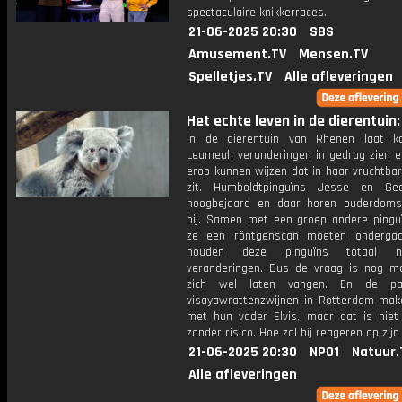
spectaculaire knikkerraces.
21-06-2025 20:30
SBS
Amusement.TV
Mensen.TV
Spelletjes.TV
Alle afleveringen
Het echte leven in de dierentuin: 
In de dierentuin van Rhenen laat k
Leumeah veranderingen in gedrag zien e
erop kunnen wijzen dat in haar vruchtba
zit. Humboldtpinguïns Jesse en Gee
hoogbejaard en daar horen ouderdoms
bij. Samen met een groep andere pinguï
ze een röntgenscan moeten ondergaa
houden deze pinguïns totaal n
veranderingen. Dus de vraag is nog m
zich wel laten vangen. En de pa
visayawrattenzwijnen in Rotterdam mak
met hun vader Elvis, maar dat is niet
zonder risico. Hoe zal hij reageren op zij
21-06-2025 20:30
NPO1
Natuur.
Alle afleveringen