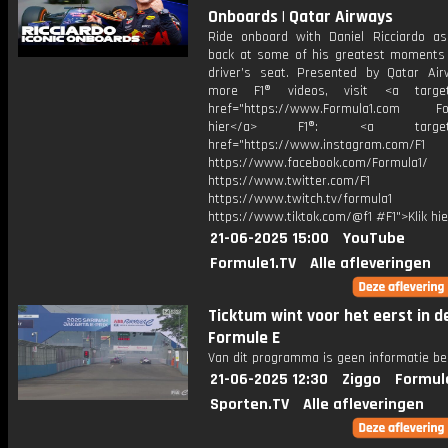
Onboards | Qatar Airways
Ride onboard with Daniel Ricciardo a
back at some of his greatest moments
driver’s seat. Presented by Qatar Air
more F1® videos, visit <a target=
href="https://www.Formula1.com Fol
hier</a> F1®: <a target="_
href="https://www.instagram.com/F1
https://www.facebook.com/Formula1/
https://www.twitter.com/F1
https://www.twitch.tv/formula1
https://www.tiktok.com/@f1 #F1">Klik hi
21-06-2025 15:00
YouTube
Formule1.TV
Alle afleveringen
Ticktum wint voor het eerst in d
Formule E
Van dit programma is geen informatie be
21-06-2025 12:30
Ziggo
Formul
Sporten.TV
Alle afleveringen