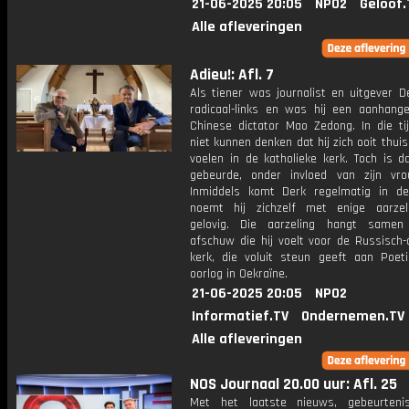
21-06-2025 20:05
NPO2
Geloof.
Alle afleveringen
Adieu!: Afl. 7
Als tiener was journalist en uitgever D
radicaal-links en was hij een aanhang
Chinese dictator Mao Zedong. In die tij
niet kunnen denken dat hij zich ooit thui
voelen in de katholieke kerk. Toch is d
gebeurde, onder invloed van zijn vro
Inmiddels komt Derk regelmatig in d
noemt hij zichzelf met enige aarzel
gelovig. Die aarzeling hangt same
afschuw die hij voelt voor de Russisch-
kerk, die voluit steun geeft aan Poeti
oorlog in Oekraïne.
21-06-2025 20:05
NPO2
Informatief.TV
Ondernemen.TV
Alle afleveringen
NOS Journaal 20.00 uur: Afl. 25
Met het laatste nieuws, gebeurteni