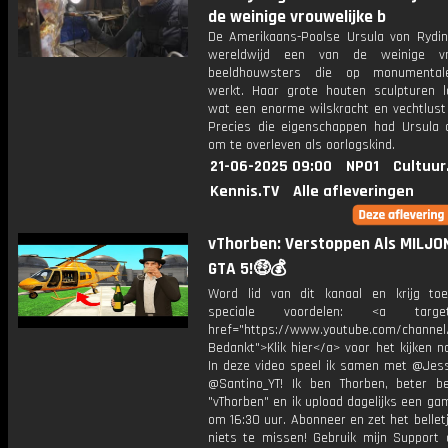
de weinige vrouwelijke b
De Amerikaans-Poolse Ursula von Rydin
wereldwijd een van de weinige vro
beeldhouwsters die op monumental
werkt. Haar grote houten sculpturen l
wat een enorme wilskracht en vechtlust 
Precies die eigenschappen had Ursula 
om te overleven als oorlogskind.
21-06-2025 09:00
NPO1
Cultuur
Kennis.TV
Alle afleveringen
vThorben: Verstoppen Als MILJON
GTA 5!🤑💰
Word lid van dit kanaal en krijg to
speciale voordelen: <a target=
href="https://www.youtube.com/channel
Bedankt">Klik hier</a> voor het kijken naa
In deze video speel ik samen met @Jess
@Santino_YT! Ik ben Thorben, beter b
"vThorben" en ik upload dagelijks een ga
om 16:30 uur. Abonneer en zet het belle
niets te missen! Gebruik mijn Support 