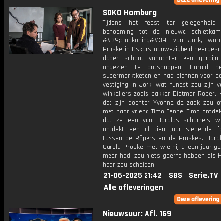
SOKO Hamburg
Tijdens het feest ter gelegenheid 
benoeming tot de nieuwe schietkam
&#39;clubkoning&#39; van Jork, wor
Proske in Oskars aanwezigheid neergesc
dader schoot vanachter een gordijn
ongezien te ontsnappen. Harald b
supermarktketen en had plannen voor e
vestiging in Jork, wat funest zou zijn v
winkeliers zoals bakker Dietmar Röper. 
dat zijn dochter Yvonne de zaak zou 
met haar vriend Timo Fenne. Timo ontdek
dat ze een van Haralds scharrels w
ontdekt een al tien jaar slepende fa
tussen de Röpers en de Proskes. Hara
Carola Proske, met wie hij al een jaar ge
meer had, zou niets geërfd hebben als H
haar zou scheiden.
21-06-2025 21:42
SBS
Serie.TV
Alle afleveringen
Nieuwsuur: Afl. 169