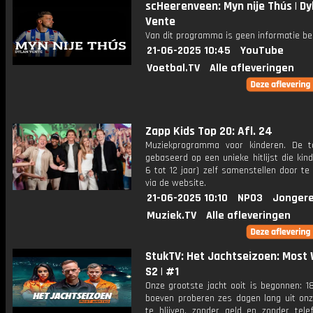
scHeerenveen: Myn nije Thús | Dy
Vente
Van dit programma is geen informatie be
21-06-2025 10:45
YouTube
Voetbal.TV
Alle afleveringen
Zapp Kids Top 20: Afl. 24
Muziekprogramma voor kinderen. De 
gebaseerd op een unieke hitlijst die kin
6 tot 12 jaar) zelf samenstellen door t
via de website.
21-06-2025 10:10
NPO3
Jongere
Muziek.TV
Alle afleveringen
StukTV: Het Jachtseizoen: Most
S2 | #1
Onze grootste jacht ooit is begonnen: 1
boeven proberen zes dagen lang uit on
te blijven, zonder geld en zonder tele