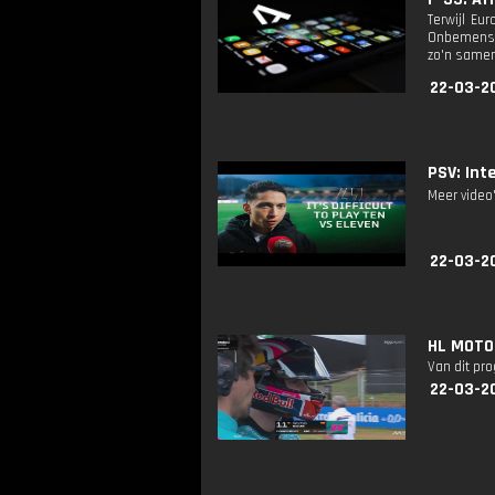
Terwijl Eu
Onbemenste
zo'n samen
22-03-2
PSV: Int
Meer video
22-03-2
HL MOTO3
Van dit pr
22-03-2