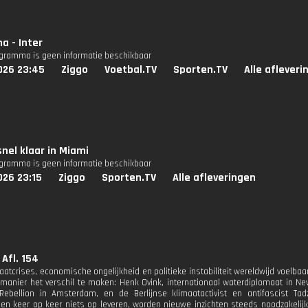
na - Inter
ogramma is geen informatie beschikbaar
026 23:45
Ziggo
Voetbal.TV
Sporten.TV
Alle afleveri
snel klaar in Miami
ogramma is geen informatie beschikbaar
026 23:15
Ziggo
Sporten.TV
Alle afleveringen
 Afl. 154
maatcrises, economische ongelijkheid en politieke instabiliteit wereldwijd voelbaar
manier het verschil te maken: Henk Ovink, internationaal waterdiplomaat in N
 Rebellion in Amsterdam, en de Berlijnse klimaatactivist en antifascist Ta
en keer op keer niets op leveren, worden nieuwe inzichten steeds noodzakelijk