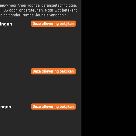
pnieuw voor Amerikaanse defensietechnologie.
 F-35 gaan ondersteunen. Maar wat betekent
zo ooit onder Trumps vleugels vandaan?
ringen
ringen