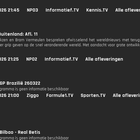
026 21:45
NPO3
Informatief.TV
Kennis.TV
Alle afleve
uitenland: Afl. 11
rkzen en Bram Vermeulen bespreken afwisselend het wereldnieuws met terugk
r grip geven op de snel veranderende wereld. Met aandacht voor grote ontwikke
026 21:25
NPO2
Informatief.TV
Alle afleveringen
P Brazilië 260322
ogramma is geen informatie beschikbaar
026 21:00
Ziggo
Formule1.TV
Sporten.TV
Alle aflever
 Bilbao - Real Betis
ogramma is geen informatie beschikbaar