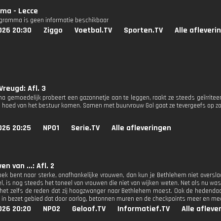
oma - Lecce
ogramma is geen informatie beschikbaar
026 20:30
Ziggo
Voetbal.TV
Sporten.TV
Alle afleveri
Vreugd: Afl. 3
ma gemoedelijk probeert een gazonnetje aan te leggen, raakt ze steeds geïrriteer
e hoed van het bestuur komen. Samen met buurvrouw Gol gaat ze tevergeefs op z
026 20:25
NPO1
Serie.TV
Alle afleveringen
n van ...: Afl. 2
zoek bent naar sterke, onafhankelijke vrouwen, dan kun je Bethlehem niet oversl
el, is nog steeds het toneel van vrouwen die niet van wijken weten. Net als nu w
het zelfs de reden dat zij hoogzwanger naar Bethlehem moest. Ook de hedenda
in bezet gebied dat door oorlog, betonnen muren en de checkpoints meer en mee
026 20:20
NPO2
Geloof.TV
Informatief.TV
Alle afleve