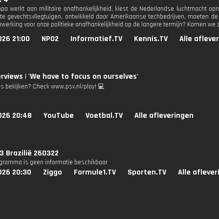
ropa werkt aan militaire onafhankelijkheid, kiest de Nederlandse luchtmacht o
 gevechtsvliegtuigen, ontwikkeld door Amerikaanse techbedrijven, moeten de
werking voor onze politieke onafhankelijkheid op de langere termijn? Komen we 
026 21:00
NPO2
Informatief.TV
Kennis.TV
Alle afleve
erviews | 'We have to focus on ourselves'
's bekijken? Check www.psv.nl/play! 💻
026 20:48
YouTube
Voetbal.TV
Alle afleveringen
 Brazilië 260322
ogramma is geen informatie beschikbaar
026 20:30
Ziggo
Formule1.TV
Sporten.TV
Alle afleve