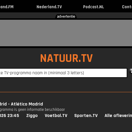
land.FM
Nederland.TV
Podcast.NL
Cont
NATUUR.TV
rid - Atlético Madrid
ogramma is geen informatie beschikbaar
026 23:45
Ziggo
Voetbal.TV
Sporten.TV
Alle afleveri