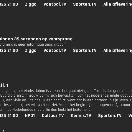
026 21:00
Ziggo
Voetbal.TV
Sporten.TV
Alle afleveri
 binnen 39 seconden op voorsprong!
ogramma is geen informatie beschikbaar
026 21:00
Ziggo
Voetbal.TV
Sporten.TV
Alle afleveri
fl. 1
 begint bij het einde. Johan is ziek en het gaat niet goed. Toch is dat geen reden
 Guardiola en zijn vrouw Danny zich bewust zijn van het naderende einde gaat J
ik, een visie en uiteindelijk een conflict, want dát is een patroon in zijn leven.
ecies zoals hij het wil, voelt en ziet. Vanaf het begin bij een haperend Ajax naa
ol in de Nederlandse media. En dan lonkt het buitenland.
026 21:00
NPO1
Cultuur.TV
Kennis.TV
Sporten.TV
V
. 4