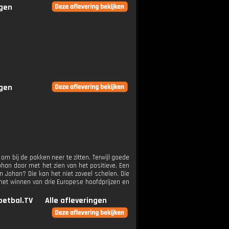
ngen
ngen
 om bij de pakken neer te zitten. Terwijl goede
ohan door met het zien van het positieve. Een
 En Johan? Die kan het niet zoveel schelen. Die
r het winnen van drie Europese hoofdprijzen en
oetbal.TV
Alle afleveringen