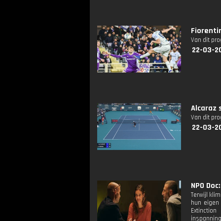
Fiorenti
Van dit pr
22-03-2
Alcaraz 
Van dit pr
22-03-2
NPO Doc:
Terwijl kli
hun eigen 
Extinction
inspanning