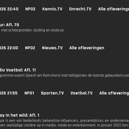
026 22:40
NPO2
Kennis.TV
Onrecht.TV
Alle aflevering
r: Afl. 79
 met achtergronden, duiding en analyse.
026 22:00
NPO2
Nieuws.TV
Alle afleveringen
io Voetbal: Afl. 11
gramma waarin Sjoerd van Ramshorst met tafelgasten de laatste gebeurtenissen
026 21:55
NPO1
Sporten.TV
Voetbal.TV
Alle afleverin
y in het wild: Afl. 1
ze is een van Nederlands bekendste influencers, presentatrices en ondernemer
een veelzijdige carrière op in media, mode en entertainment. In januari 2022 lan