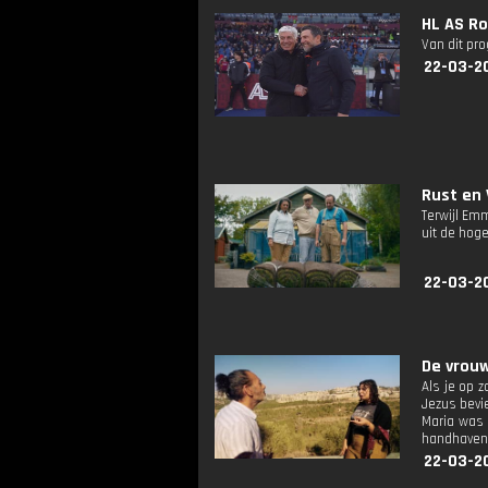
HL AS R
Van dit pr
22-03-2
Rust en 
Terwijl Em
uit de hog
22-03-2
De vrouwe
Als je op 
Jezus bevi
Maria was 
handhaven 
22-03-2