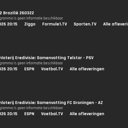
 Brazilië 260322
ogramma is geen informatie beschikbaar
026 20:15
Ziggo
Formule1.TV
Sporten.TV
Alle aflever
loterij Eredivisie: Samenvatting Telstar - PSV
ogramma is geen informatie beschikbaar
026 20:15
ESPN
Voetbal.TV
Alle afleveringen
nloterij Eredivisie: Samenvatting FC Groningen - AZ
ogramma is geen informatie beschikbaar
026 20:15
ESPN
Voetbal.TV
Alle afleveringen