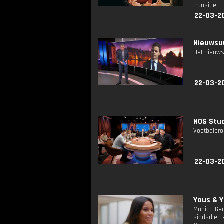
transitie.
22-03-2
Nieuwsuu
Het nieuws
22-03-2
NOS Stud
Voetbalpro
22-03-2
Yous & Ya
Monica Geu
sindsdien 