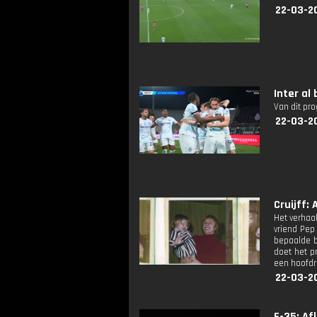
22-03-2
Inter al
Van dit pr
22-03-2
Cruijff: A
Het verhaal
vriend Pep
bepaalde bl
doet het pr
een hoofdr
22-03-2
F-35: Afl