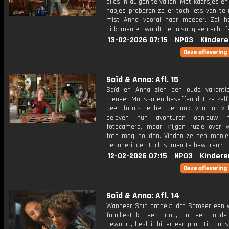
alles in duigen te vallen. Met kaarsjes en
hapjes proberen ze er toch iets van te 
mist Anna vooral haar moeder. Zal 
uitkomen en wordt het alsnog een echt f
13-02-2026 07:15
NPO3
Kindere
Saïd & Anna: Afl. 15
Saïd en Anna zien een oude vakanti
meneer Moussa en beseffen dat ze zelf
geen foto's hebben gemaakt van hun vak
beleven hun avonturen opnieuw 
fotocamera, maar krijgen ruzie over 
foto mag houden. Vinden ze een mani
herinneringen toch samen te bewaren?
12-02-2026 07:15
NPO3
Kindere
Saïd & Anna: Afl. 14
Wanneer Saïd ontdekt dat Sameer een 
familiestuk, een ring, in een oude
bewaart, besluit hij er een prachtig doos