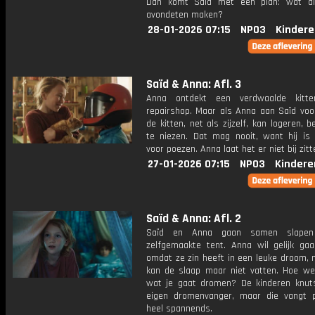
Dan komt Saïd met een plan: wat al
avondeten maken?
28-01-2026 07:15
NPO3
Kindere
Saïd & Anna: Afl. 3
Anna ontdekt een verdwaalde kitt
repairshop. Maar als Anna aan Saïd voor
de kitten, net als zijzelf, kan logeren, b
te niezen. Dat mag nooit, want hij is a
voor poezen. Anna laat het er niet bij zitt
27-01-2026 07:15
NPO3
Kindere
Saïd & Anna: Afl. 2
Saïd en Anna gaan samen slapen
zelfgemaakte tent. Anna wil gelijk gaa
omdat ze zin heeft in een leuke droom, 
kan de slaap maar niet vatten. Hoe we
wat je gaat dromen? De kinderen knut
eigen dromenvanger, maar die vangt p
heel spannends.