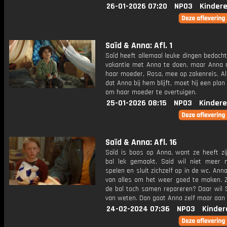
26-01-2026 07:20
NPO3
Kinder
Saïd & Anna: Afl. 1
Saïd heeft allemaal leuke dingen bedach
vakantie met Anna te doen, maar Anna
haar moeder, Rosa, mee op zakenreis. Al
dat Anna bij hem blijft, moet hij een pla
om haar moeder te overtuigen.
25-01-2026 08:15
NPO3
Kindere
Saïd & Anna: Afl. 16
Saïd is boos op Anna, want ze heeft zi
bal lek gemaakt. Said wil niet meer
spelen en sluit zichzelf op in de wc. Ann
van alles om het weer goed te maken. 
de bal toch samen repareren? Daar wil S
van weten. Dan gaat Anna zelf maar aan 
24-02-2024 07:36
NPO3
Kinder