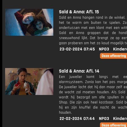
Saïd & Anna: Afl. 15
Saïd en Anna hangen rond in de winkel. 
het te warm om buiten te spelen. Zo
ondertussen met een klant met een witt
Saïd en Anna grappen dat de hon
sneeuwhond lijkt. Dat brengt ze op een
gaan proberen om het zo koud mogelijk te
23-02-2024 07:45
NPO3
Kinder
Saïd & Anna: Afl. 14
Een juwelier komt langs met ee
alarmsysteem. Zonia kan het pas morg
De juwelier lacht dat hij dan maar zelf e
de wacht zal moeten houden. Als Saïd d
wordt hij bezorgd om alle spullen in 
Shop. Die zijn ook heel kostbaar. Saïd b
hij en zijn knuffel die nacht de wac
houden.
22-02-2024 07:44
NPO3
Kinder