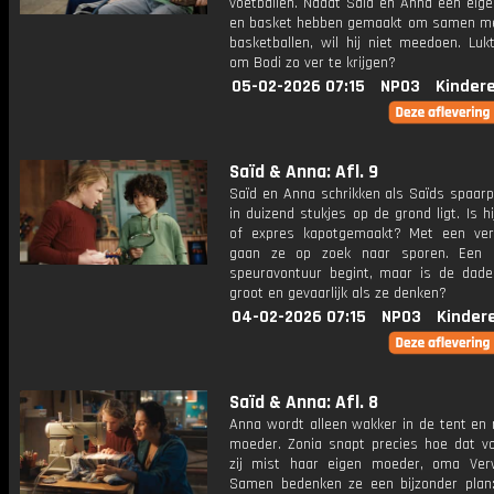
voetballen. Nadat Saïd en Anna een eige
en basket hebben gemaakt om samen me
basketballen, wil hij niet meedoen. Luk
om Bodi zo ver te krijgen?
05-02-2026 07:15
NPO3
Kinder
Saïd & Anna: Afl. 9
Saïd en Anna schrikken als Saïds spaarp
in duizend stukjes op de grond ligt. Is hi
of expres kapotgemaakt? Met een ver
gaan ze op zoek naar sporen. Een 
speuravontuur begint, maar is de dade
groot en gevaarlijk als ze denken?
04-02-2026 07:15
NPO3
Kinder
Saïd & Anna: Afl. 8
Anna wordt alleen wakker in de tent en 
moeder. Zonia snapt precies hoe dat vo
zij mist haar eigen moeder, oma Ver
Samen bedenken ze een bijzonder plan