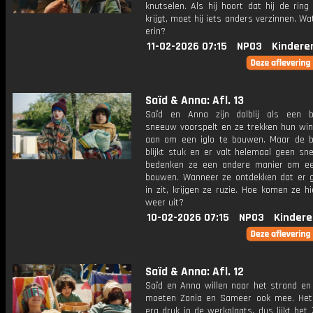
knutselen. Als hij hoort dat hij de ring
krijgt, moet hij iets anders verzinnen. Wat
erin?
11-02-2026 07:15
NPO3
Kindere
Saïd & Anna: Afl. 13
Saïd en Anna zijn dolblij als een 
sneeuw voorspelt en ze trekken hun win
aan om een iglo te bouwen. Maar de 
blijkt stuk en er valt helemaal geen sn
bedenken ze een andere manier om ee
bouwen. Wanneer ze ontdekken dat er 
in zit, krijgen ze ruzie. Hoe komen ze 
weer uit?
10-02-2026 07:15
NPO3
Kindere
Saïd & Anna: Afl. 12
Saïd en Anna willen naar het strand en 
moeten Zonia en Sameer ook mee. Het 
erg druk in de werkplaats, dus lijkt het