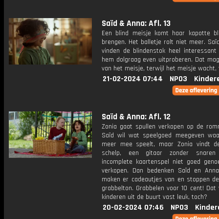
Saïd & Anna: Afl. 13
Een blind meisje komt haar kapotte bl
brengen. Het balletje rolt niet meer. Sa
vinden de blindenstok heel interessant 
hem dolgraag even uitproberen. Dat mag
van het meisje, terwijl het meisje wacht,
21-02-2024 07:44
NPO3
Kinder
Saïd & Anna: Afl. 12
Zonia gaat spullen verkopen op de rom
Saïd wil wat speelgoed meegeven waar
meer mee speelt, maar Zonia vindt d
schelp, een gitaar zonder snare
incomplete kaartenspel niet goed gen
verkopen. Dan bedenken Saïd en Anna
maken er cadeautjes van en stoppen de
grabbelton. Grabbelen voor 10 cent! Dat
kinderen uit de buurt vast leuk, toch?
20-02-2024 07:46
NPO3
Kinder