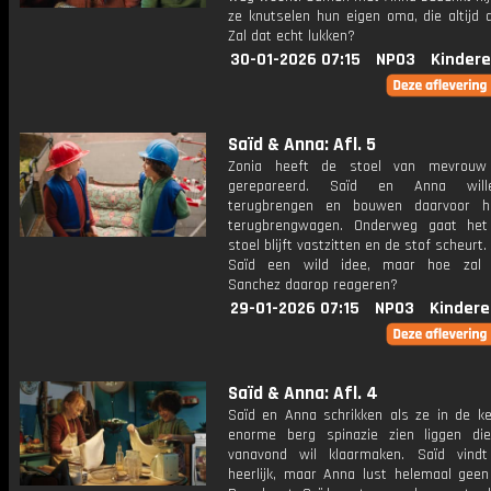
ze knutselen hun eigen oma, die altijd di
Zal dat echt lukken?
30-01-2026 07:15
NPO3
Kindere
Saïd & Anna: Afl. 5
Zonia heeft de stoel van mevrouw
gerepareerd. Saïd en Anna wil
terugbrengen en bouwen daarvoor h
terugbrengwagen. Onderweg gaat het
stoel blijft vastzitten en de stof scheurt.
Saïd een wild idee, maar hoe zal
Sanchez daarop reageren?
29-01-2026 07:15
NPO3
Kindere
Saïd & Anna: Afl. 4
Saïd en Anna schrikken als ze in de k
enorme berg spinazie zien liggen d
vanavond wil klaarmaken. Saïd vindt
heerlijk, maar Anna lust helemaal geen 