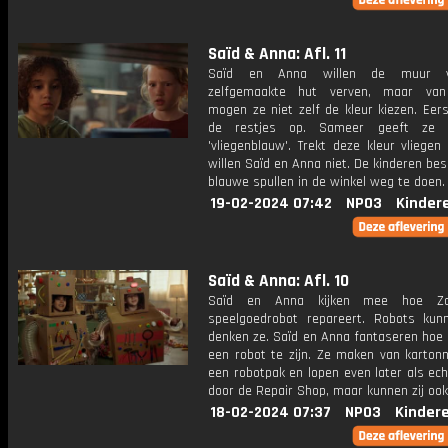
Saïd & Anna: Afl. 11
Saïd en Anna willen de muur 
zelfgemaakte hut verven, maar va
mogen ze niet zelf de kleur kiezen. Eer
de restjes op. Sameer geeft ze 
'vliegenblauw'. Trekt deze kleur vliege
willen Saïd en Anna niet. De kinderen besl
blauwe spullen in de winkel weg te doen.
19-02-2024 07:42
NPO3
Kinder
Saïd & Anna: Afl. 10
Saïd en Anna kijken mee hoe Zo
speelgoedrobot repareert. Robots kunn
denken ze. Saïd en Anna fantaseren hoe 
een robot te zijn. Ze maken van karton
een robotpak en lopen even later als ec
door de Repair Shop, maar kunnen zij ook
18-02-2024 07:37
NPO3
Kinder