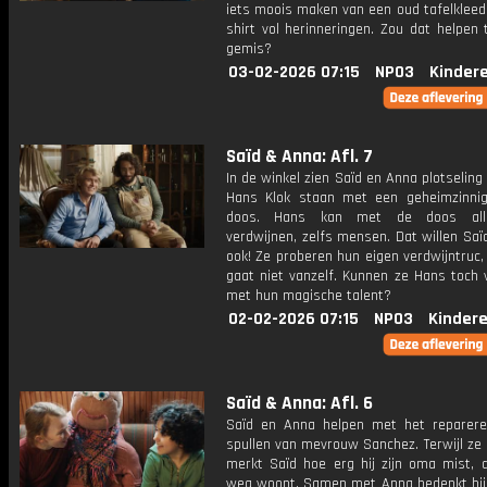
iets moois maken van een oud tafelkleed
shirt vol herinneringen. Zou dat helpen
gemis?
03-02-2026 07:15
NPO3
Kinder
Saïd & Anna: Afl. 7
In de winkel zien Saïd en Anna plotseling i
Hans Klok staan met een geheimzinni
doos. Hans kan met de doos all
verdwijnen, zelfs mensen. Dat willen Sa
ook! Ze proberen hun eigen verdwijntruc
gaat niet vanzelf. Kunnen ze Hans toch 
met hun magische talent?
02-02-2026 07:15
NPO3
Kinder
Saïd & Anna: Afl. 6
Saïd en Anna helpen met het reparer
spullen van mevrouw Sanchez. Terwijl ze b
merkt Saïd hoe erg hij zijn oma mist, d
weg woont. Samen met Anna bedenkt hij 