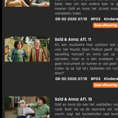
beter idee om een andere keer te g
moeten Saïd en Anna het strand maa
werkplaats halen.
09-02-2026 07:15
NPO3
Kinder
Saïd & Anna: Afl. 11
Als een muzikante haar xylofoon laat 
voor het Muziek Open Podium geeft Sa
opwelling hemzelf en Anna ook op 
optreden, maar er is één probleem: 
geen instrument en kunnen er ook geen 
Zullen ze op tijd iets bedenken om to
doen?
06-02-2026 07:15
NPO3
Kinder
Saïd & Anna: Afl. 10
Saïd en Anna zijn aan het voetballen, ma
ruzie. Bodi, die op de reparatie van zij
wacht, zegt dat basketballen veel leuk