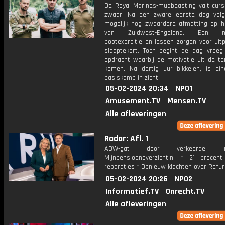
De Royal Marines-mudbeasting valt cursi
zwaar. Na een zware eerste dag vol
mogelijk nog zwaardere afmatting op h
van Zuidwest-Engeland. Een nac
bootexercitie en lessen zorgen voor uit
slaaptekort. Toch begint de dag vroe
opdracht waarbij de motivatie uit de t
komen. Na dertig uur bikkelen, is eind
basiskamp in zicht.
05-02-2024 20:34
NPO1
Amusement.TV
Mensen.TV
Alle afleveringen
Radar: Afl. 1
AOW-gat door verkeerde inf
Mijnpensioenoverzicht.nl * 21 proce
reparaties * Opnieuw klachten over Refur
05-02-2024 20:26
NPO2
Informatief.TV
Onrecht.TV
Alle afleveringen