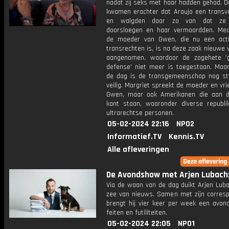
nadat zij seks met haar hadden gehad. 
kwamen erachter dat Araujo een trans
en walgden daar zo van dat ze 
doorsloegen en haar vermoordden. Med
de moeder van Gwen, die nu een acti
transrechten is, is na deze zaak nieuwe
aangenomen, waardoor de zogehete '
defense' niet meer is toegestaan. Maa
de dag is de transgemeenschap nog st
veilig. Margriet spreekt de moeder en vr
Gwen, maar ook Amerikanen die aan 
kant staan, waaronder diverse republi
ultrarechtse personen.
05-02-2024 22:16
NPO2
Informatief.TV
Kennis.TV
Alle afleveringen
De Avondshow met Arjen Lubach: 
Via de waan van de dag duikt Arjen Luba
zee van nieuws. Samen met zijn corres
brengt hij vier keer per week een avon
feiten en futiliteiten.
05-02-2024 22:05
NPO1