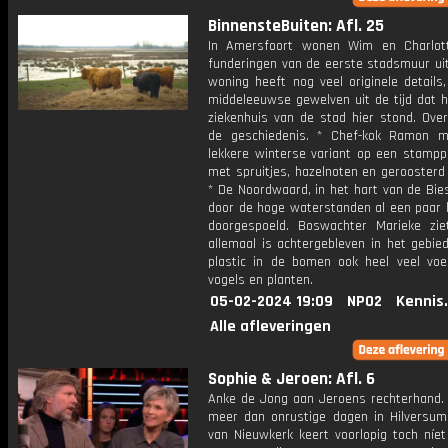
BinnensteBuiten: Afl. 25
In Amersfoort wonen Wim en Charlot
funderingen van de eerste stadsmuur uit
woning heeft nog veel originele details
middeleeuwse gewelven uit de tijd dat h
ziekenhuis van de stad hier stond. Over
de geschiedenis. * Chef-kok Ramon 
lekkere winterse variant op een stamppo
met spruitjes, hazelnoten en geroosterd
* De Noordwaard, in het hart van de Bie
door de hoge waterstanden al een paar 
doorgespoeld. Boswachter Marieke zi
allemaal is achtergebleven in het gebie
plastic in de bomen ook heel veel voe
vogels en planten.
05-02-2024 19:09
NPO2
Kennis
Alle afleveringen
Sophie & Jeroen: Afl. 6
Anke de Jong aan Jeroens rechterhand. *
meer dan onrustige dagen in Hilversum:
van Nieuwkerk keert voorlopig toch níet