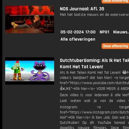
NOS Journaal: Afl. 35
Met het laatste nieuws en de weersverw
05-02-2024 17:00
NPO1
Nieuws
Alle afleveringen
DutchtuberGaming: Als Ik Het Te
Komt Het Tot Leven!
Als Ik Het Teken Komt Het Tot Leven! 😂
video's bekijken? dat kan hier!: <a targe
href="https://www.youtube.com/dutcht
👍LIKE">Klik hier</a> VOOR MEER & ABO
Deze video is voor iedereen & alle leef
Laat weten wat je van de video v
Instagram: <a target="_
href="https://www.instagram.com/dutch
Hoi!">Klik hier</a> Ik ben Job. Ook wel 
Dutchtuber! Op dit YouTube kanaal 
dagelijks nieuwe filmpjes. Deze film