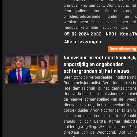
kip. Zoveel soorten dat het kiez
onmogelijk is gemaakt. Want wat is het 
Keuringsdienst van Waarde vraagt
olijfolieproducerende landen en
wenkbrauwen fronzen over het verhaal 
maagdelijke olijfolie niet bakken kan.
05-02-2024 21:33
NPO1
Kook.T
Alle afleveringen
Nieuwsuur brengt onafhankelijk,
onpartijdig en ongebonden
achtergronden bij het nieuws.
Geen zicht op veroordeelde jihadisten na v
Onderzoeksjournalist Gert Janssen schui
Hoe demissionair is het demissionaire
Hoe verhoudt het demissionaire kabinet
de nieuwe samenstelling van de Twee
Nieuwsuur vroeg het de bewindsliede
politiek duider Arjan Noorlander kijken 
stand van zaken in de formatie. * Should 
should it go? Eerste Kamer debatte
salderingsregeling. We spreken met Zeno
directeur van de Woonbond, Olof van 