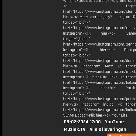
Wil jij exclusieve content? Volg ons op 
<a target="_bl
href="https://www.instagram.com/slamoff
hier</a> Meer van de jury? Instagram Ri
target="_blank"
href="https://www.instagram.com/ries.v
Instagram">Klik hier</a> Se
target="_blank"
href="https://www.instagram.com/senna
Instagram">Klik hier</a> Dani
target="_blank"
href="https://www.instagram.com/daniq
hier</a> Instagram Max: <a target=
href="https://www.instagram.com/max.b
Instagram">Klik hier</a> Lieke: <a targe
href="https://www.instagram.com/liekea
Instagram">Klik hier</a> Patr
target="_blank"
href="https://www.instagram.com/patric
hier</a> Instagram Indigo: <a target
href="https://www.instagram.com/indixo
SLAM! Boost">Klik hier</a> Your Life
05-02-2024 17:00
YouTube
Muziek.TV
Alle afleveringen