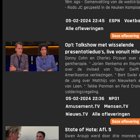
18m ago - Samenvatting van de wedstrij
- Roda JC gespeeld in de Keuken Kampioen
05-02-2024 22:45
ESPN
Voetba
Alle afleveringen
Op1: Talkshow met wisselende
presentatieduo's, live vanuit Hil
Danny Cohn en Charles Picavet over 
gentherapie. * Jorien Renkema en Ray
over de invloed van Taylor Swi
Amerikaanse verkiezingen. * Bart Swier 
de Jong over Matthijs van Nieuwkerk
van Leen. * Tekke Panman en Ferd Cron
salderingsregeling.
05-02-2024 22:36
NPO1
Amusement.TV
Mensen.TV
Nieuws.TV
Alle afleveringen
State of Hate: Afl. 5
Gwen Araujo werd door drie mannen a