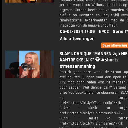
kermis, vooral om William, die dol is op
ergeren. Carson heeft het vermoeden d
dief is op Downton en Lady Sybil verv
feministische experimenten met de 
inspiratie van de nieuwe chauffeur.
05-02-2024 17:09
NPO2
Serie.T
Alle afleveringen
SLAM!: DANIQUE "MANNEN zijn NIE
AANTREKKELIJK" 💀 #shorts
#mensenmening
Patrick gaat deze week de straat o
stelling 'sta jij open voor een open rel
jury mag gaan raden wat de mensen 
gaan zeggen. Wat denk jij zelf? Vergeet 
onze YouTube-kanalen te abonneren: SLAM
<a target="_bl
href="https://bit.ly/YTslamradio">Klik
SLAM! – Music <a target="_
href="https://bit.ly/YTslammusic">Klik
SLAM! – Series <a target="
href="https://bit.ly/YTslamseries">Klik