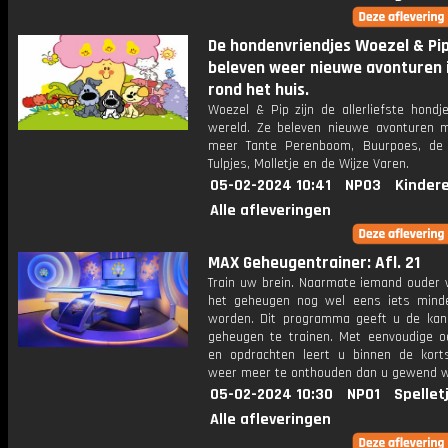
De hondenvriendjes Woezel & Pi
beleven weer nieuwe avonturen 
rond het huis.
Woezel & Pip zijn de allerliefste hondj
wereld. Ze beleven nieuwe avonturen 
meer Tante Perenboom, Buurpoes, de
Tulpjes, Molletje en de Wijze Varen.
05-02-2024 10:41
NPO3
Kinder
Alle afleveringen
MAX Geheugentrainer: Afl. 21
Train uw brein. Naarmate iemand ouder w
het geheugen nog wel eens iets mind
worden. Dit programma geeft u de ka
geheugen te trainen. Met eenvoudige o
en opdrachten leert u binnen de kort
weer meer te onthouden dan u gewend 
05-02-2024 10:30
NPO1
Spellet
Alle afleveringen