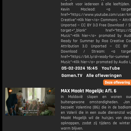
bedoelt voor iedereen & alle leeftijden
Kevin Macleod: <a target="
href="https://www.youtube.com/user/k
Creative">Klik hier</a> Commons — Attri
Unported — CC BY 3.0 Free Download / S
target="_blank" href="https://bit.
Music">Klik hier</a> promoted by Audi
Ready for Summer by Roa Creative C
Attribution 3.0 Unported — CC BY 
Download / Stream: <a target="
href="https://bit.ly/al-ready-for-summer
Music">Klik hier</a> promoted by Audio L
05-02-2024 16:45
YouTube
Gamen.TV
Alle afleveringen
MAX Maakt Mogelijk: Afl. 6
In Moldavië slapen en wonen ou
buitengewone omstandigheden. Jan
bezoekt Valentina (86) die in de badkam
en Valerii die in een oude dierenstal w
Maakt Mogelijk wil de huisjes van de
opknappen, zodat zij tijdens de winter 
warm blijven.