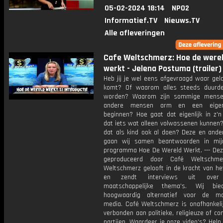
05-02-2024 18:14
NPO2
Informatief.TV
Nieuws.TV
Alle afleveringen
Cafe Weltschmerz: Hoe de were
werkt - Jelena Postuma (trailer)
Heb jij je wel eens afgevraagd waar gel
komt? Of waarom alles steeds duurder
worden? Waarom zijn sommige mensen
andere mensen arm en een eigen
beginnen? Hoe gaat dat eigenlijk in z'n
dat iets wat alleen volwassenen kunnen? 
dat als kind ook al doen? Deze en ande
gaan wij samen beantwoorden in mij
programma Hoe De Wereld Werkt. --- Deze
geproduceerd door Café Weltschme
Weltschmerz gelooft in de kracht van he
en zendt interviews uit over 
maatschappelijke thema's. Wij bi
hoogwaardig alternatief voor de ma
media. Café Weltschmerz is onafhankelij
verbonden aan politieke, religieuze of c
partijen. Waardeer je onze video's? Help