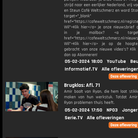
strijd naar een eerlijker Nederland, vrij v
en Steun Café Weltschmerz en word Sta
target="_blank"
href="https://cafeweltschmerz.nl/registe
Wil">Klik hier</a> je onze nieuwsbrief 
in je mailbox? <a target="
href="https://cafeweltschmerz.nl/nieuws
Wil">Klik hier</a> je op de hoogt
gebracht van onze nieuwe video's? Klik 
dan op Abonneren!
05-02-2024 18:00
YouTube
Beu
Informatief.TV
Alle afleveringe
Brugklas: Afl. 71
Amir baalt van Ryan, die hem laat stikk
maken van hun werkstuk. Totdat Amir
Ryan problemen thuis heeft.
05-02-2024 17:50
NPO3
Jonger
Serie.TV
Alle afleveringen