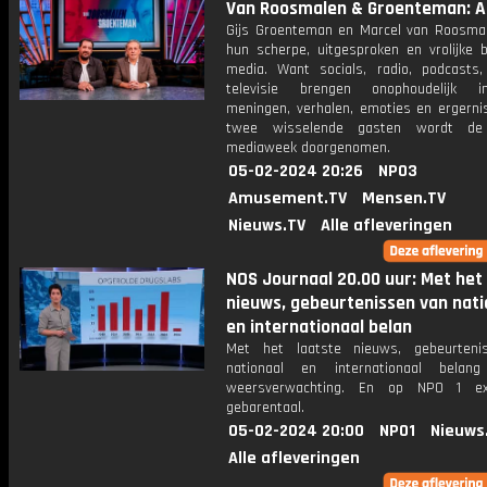
Van Roosmalen & Groenteman: Af
Gijs Groenteman en Marcel van Roosma
hun scherpe, uitgesproken en vrolijke b
media. Want socials, radio, podcasts,
televisie brengen onophoudelijk in
meningen, verhalen, emoties en ergerni
twee wisselende gasten wordt de 
mediaweek doorgenomen.
05-02-2024 20:26
NPO3
Amusement.TV
Mensen.TV
Nieuws.TV
Alle afleveringen
NOS Journaal 20.00 uur: Met het
nieuws, gebeurtenissen van nati
en internationaal belan
Met het laatste nieuws, gebeurteni
nationaal en internationaal bela
weersverwachting. En op NPO 1 e
gebarentaal.
05-02-2024 20:00
NPO1
Nieuws
Alle afleveringen