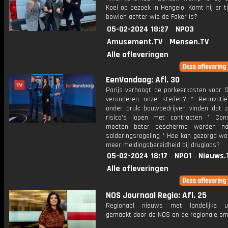
Koel op bezoek in Hengelo. Komt hij er t
bowlen achter wie de Faker is?
05-02-2024 18:27
NPO3
Amusement.TV
Mensen.TV
Alle afleveringen
EenVandaag: Afl. 30
Parijs verhoogt de parkeerkosten voor S
veranderen onze steden? * Renovati
onder druk: bouwbedrijven vinden dat z
risico's lopen met contracten * Co
moeten beter beschermd worden n
salderingsregeling * Hoe kan gezorgd wo
meer meldingsbereidheid bij druglabs?
05-02-2024 18:17
NPO1
Nieuws.
Alle afleveringen
NOS Journaal Regio: Afl. 25
Regionaal nieuws met landelijke uit
gemaakt door de NOS en de regionale om