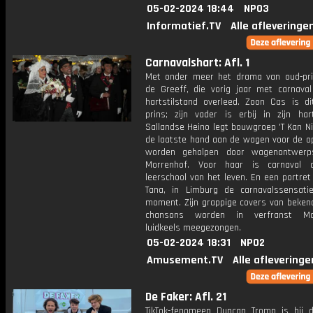
05-02-2024 18:44
NPO3
Informatief.TV
Alle afleveringe
Carnavalshart: Afl. 1
Met onder meer het drama van oud-pri
de Greeff, die vorig jaar met carnava
hartstilstand overleed. Zoon Cas is di
prins; zijn vader is erbij in zijn har
Sallandse Heino legt bouwgroep 'T Kan N
de laatste hand aan de wagen voor de op
worden geholpen door wagenontwerps
Morrenhof. Voor haar is carnaval 
leerschool van het leven. En een portre
Tana, in Limburg de carnavalssensati
moment. Zijn grappige covers van beken
chansons worden in verfranst Maa
luidkeels meegezongen.
05-02-2024 18:31
NPO2
Amusement.TV
Alle afleveringe
De Faker: Afl. 21
TikTok-fenomeen Duncan Tromp is bij d