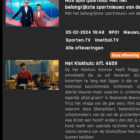
NOS Sportjournaal: Met het
belangrijkste sportnieuws van d
Met het belangrijkste sportnieuws van de
05-02-2024 18:48
NPO1
Nieuws
Sporten.TV
Voetbal.TV
Alle afleveringen
Het Klokhuis: Afl. 4659
Op het Klokhuis Kantoor heeft Pegg
ontwikkeld die ze wil lanceren. Al
boterham te lang laat liggen is die na 
helemaal beschimmeld. Schimmels zi
allerlei kleuren maar waarom is schimme
eigenlijk altijd groen? In Boenende Bees
Tirsa het imago van de gier eens flink op
waarom deze lijkenpikkers bekendsta
schoonmakers van de van de graslanden i
Hoe drinkt een hond? Anders dan dat jij 
hond heeft een speciale techniek die 
slomo camera van de SlomoShow heel n
kunnen bekijken.