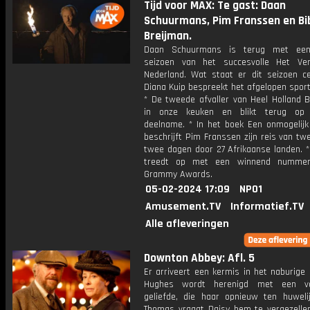
Tijd voor MAX: Te gast: Daan
Schuurmans, Pim Franssen en Bi
Breijman.
Daan Schuurmans is terug met ee
seizoen van het succesvolle Het Ve
Nederland. Wat staat er dit seizoen ce
Diana Kuip bespreekt het afgelopen spor
* De tweede afvaller van Heel Holland B
in onze keuken en blikt terug op z
deelname. * In het boek Een onmogelijk
beschrijft Pim Franssen zijn reis van tw
twee dagen door 27 Afrikaanse landen. *
treedt op met een winnend numme
Grammy Awards.
05-02-2024 17:09
NPO1
Amusement.TV
Informatief.TV
Alle afleveringen
Downton Abbey: Afl. 5
Er arriveert een kermis in het naburige
Hughes wordt herenigd met een vo
geliefde, die haar opnieuw ten huwelij
Thomas vraagt Daisy hem te vergezelle