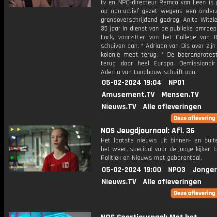
tv en NPO-directeur Remco van Leen is p
op non-actief gezet wegens een onder
grensoverschrijdend gedrag. Anita Witzie
35 jaar in dienst van de publieke omroep
Lock, voorzitter van het College van 
schuiven aan. * Adriaan van Dis over zij
kolonie mept terug. * De boerenprotes
terug door heel Europa. Demissionair
Adema van Landbouw schuift aan.
05-02-2024 19:04
NPO1
Amusement.TV
Mensen.TV
Nieuws.TV
Alle afleveringen
NOS Jeugdjournaal: Afl. 36
Het laatste nieuws uit binnen- en buit
het weer, speciaal voor de jonge kijker.
Politiek en Nieuws met gebarentaal.
05-02-2024 19:00
NPO3
Jonger
Nieuws.TV
Alle afleveringen