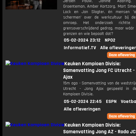
Jeroen Pauw, Janine Abbring, 
Groenteman, Amber Kortzorg, Mart Smee
Lock en Jan Slagter, én mensen 'a
schermen' over de werkcultuur bij de
omroep. Het onderzoek richtte 
grensoverschrijdend gedrag, maar wáár l
grenzen en wie bepaalt dat?
05-02-2024 23:12
NPO2
Informatief.TV
Alle afleveringe
Keuken Kampioen Divisie:
Samenvatting Jong FC Utrecht -
Ajax
15m ago - Samenvatting van de wedstrij
Utrecht - Jong Ajax gespeeld in d
Kampioen Divisie.
05-02-2024 22:45
ESPN
Voetba
Alle afleveringen
Keuken Kampioen Divisie:
Samenvatting Jong AZ - Roda JC