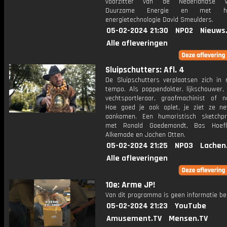
voorzitter van de Nederlandse Ve
Duurzame Energie en met hoo
energietechnologie David Smeulders.
05-02-2024 21:30
NPO2
Nieuws
Alle afleveringen
Sluipschutters: Afl. 4
De Sluipschutters verplaatsen zich in
tempo. Als poppendokter, lijkschouwer, 
vechtsportleraar, graafmachinist of na
Hoe goed je ook oplet, je ziet ze ne
aankomen. Een humoristisch sketchp
met Ronald Goedemondt, Bas Hoefl
Alkemade en Jochen Otten.
05-02-2024 21:25
NPO3
Lachen
Alle afleveringen
10e: Arme JP!
Van dit programma is geen informatie be
05-02-2024 21:23
YouTube
Amusement.TV
Mensen.TV