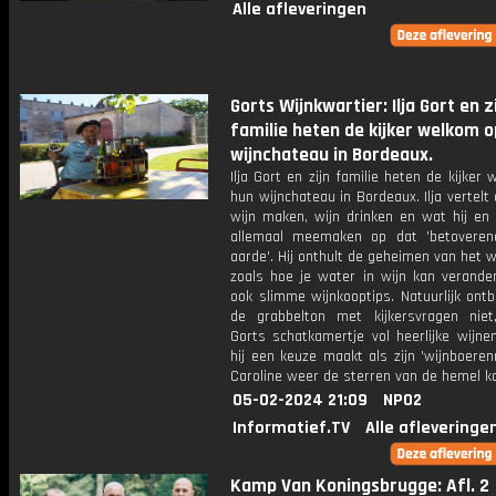
Alle afleveringen
Gorts Wijnkwartier: Ilja Gort en z
familie heten de kijker welkom 
wijnchateau in Bordeaux.
Ilja Gort en zijn familie heten de kijker
hun wijnchateau in Bordeaux. Ilja vertelt 
wijn maken, wijn drinken en wat hij en 
allemaal meemaken op dat 'betoveren
aarde'. Hij onthult de geheimen van het 
zoals hoe je water in wijn kan verande
ook slimme wijnkooptips. Natuurlijk ont
de grabbelton met kijkersvragen niet
Gorts schatkamertje vol heerlijke wijne
hij een keuze maakt als zijn 'wijnboere
Caroline weer de sterren van de hemel ko
05-02-2024 21:09
NPO2
Informatief.TV
Alle afleveringe
Kamp Van Koningsbrugge: Afl. 2