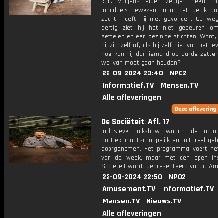
kan. Volgens eigen zeggen heeft hij
inmiddels bewezen, maar het geluk dat 
zocht, heeft hij niet gevonden. Op we
dertig ziet hij het niet gebeuren o
settelen en een gezin te stichten. Want,
hij zichzelf af, als hij zelf niet van het l
hoe kan hij dan iemand op aarde zetten
wel van moet gaan houden?
22-09-2024 23:40
NPO2
Informatief.TV
Mensen.TV
Alle afleveringen
De Sociëteit: Afl. 17
Inclusieve talkshow waarin de actua
politiek, maatschappelijk en cultureel ge
doorgenomen. Het programma voert he
van de week, maar met een open ins
Sociëteit wordt gepresenteerd vanuit A
22-09-2024 22:50
NPO2
Amusement.TV
Informatief.TV
Mensen.TV
Nieuws.TV
Alle afleveringen