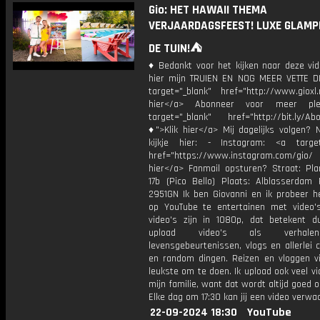
Gio: HET HAWAII THEMA
VERJAARDAGSFEEST! LUXE GLAMPI
DE TUIN!⛺️
♦ Bedankt voor het kijken naar deze vid
hier mijn TRUIEN EN NOG MEER VETTE D
target="_blank" href="http://www.gioxl.
hier</a> Abonneer voor meer ple
target="_blank" href="http://bit.ly/Ab
♦">Klik hier</a> Mij dagelijks volgen?
kijkje hier: - Instagram: <a target
href="https://www.instagram.com/gio
hier</a> Fanmail opsturen? Straat: Pl
17b (Pico Bello) Plaats: Alblasserdam 
2951GN Ik ben Giovanni en ik probeer he
op YouTube te entertainen met video's
video's zijn in 1080p, dat betekent d
upload video's als verhale
levensgebeurtenissen, vlogs en allerlei 
en random dingen. Reizen en vloggen vi
leukste om te doen. Ik upload ook veel v
mijn familie, want dat wordt altijd goed 
Elke dag om 17:30 kan jij een video verwa
22-09-2024 18:30
YouTube