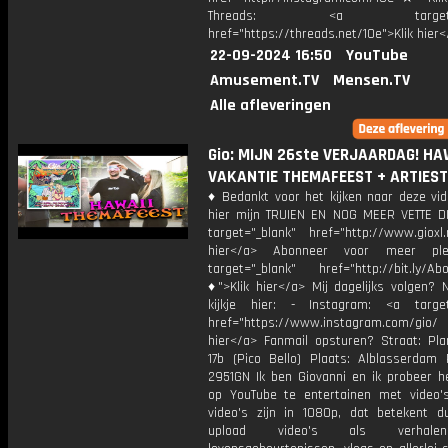
Threads: <a target="_
href="https://threads.net/10e">Klik hier
22-09-2024 16:50
YouTube
Amusement.TV
Mensen.TV
Alle afleveringen
Gio: MIJN 26ste VERJAARDAG! HA
VAKANTIE THEMAFEEST + ARTIEST
♦ Bedankt voor het kijken naar deze vid
hier mijn TRUIEN EN NOG MEER VETTE D
target="_blank" href="http://www.gioxl.
hier</a> Abonneer voor meer ple
target="_blank" href="http://bit.ly/Ab
♦">Klik hier</a> Mij dagelijks volgen?
kijkje hier: - Instagram: <a target
href="https://www.instagram.com/gio
hier</a> Fanmail opsturen? Straat: Pl
17b (Pico Bello) Plaats: Alblasserdam 
2951GN Ik ben Giovanni en ik probeer he
op YouTube te entertainen met video's
video's zijn in 1080p, dat betekent d
upload video's als verhale