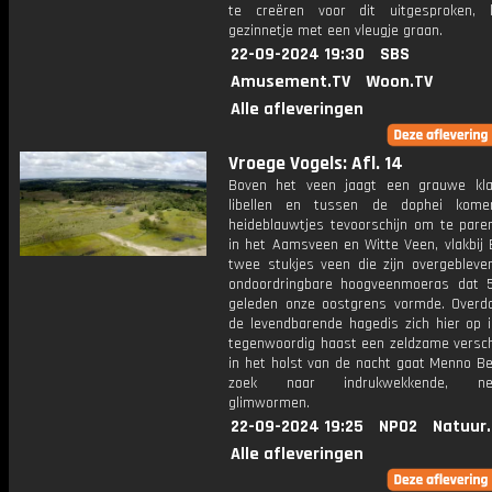
te creëren voor dit uitgesproken, 
gezinnetje met een vleugje graan.
22-09-2024 19:30
SBS
Amusement.TV
Woon.TV
Alle afleveringen
Vroege Vogels: Afl. 14
Boven het veen jaagt een grauwe kl
libellen en tussen de dophei komen
heideblauwtjes tevoorschijn om te paren
in het Aamsveen en Witte Veen, vlakbij 
twee stukjes veen die zijn overgebleve
ondoordringbare hoogveenmoeras dat 
geleden onze oostgrens vormde. Over
de levendbarende hagedis zich hier op i
tegenwoordig haast een zeldzame verschi
in het holst van de nacht gaat Menno Be
zoek naar indrukwekkende, neo
glimwormen.
22-09-2024 19:25
NPO2
Natuur
Alle afleveringen