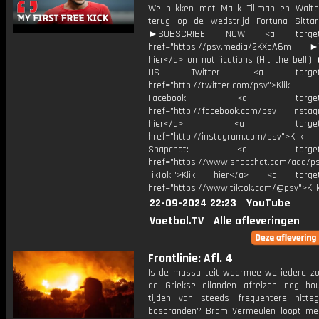
We blikken met Malik Tillman en Walte
terug op de wedstrijd Fortuna Sitta
►SUBSCRIBE NOW <a target="
href="https://psv.media/2KXaA6m ►T
hier</a> on notifications (Hit the bell
US Twitter: <a target="_
href="http://twitter.com/psv">Klik
Facebook: <a target="_
href="http://facebook.com/psv Instagr
hier</a> <a target="_
href="http://instagram.com/psv">Klik
Snapchat: <a target="_
href="https://www.snapchat.com/add/p
TikTok:">Klik hier</a> <a target=
href="https://www.tiktok.com/@psv">Klik
22-09-2024 22:23
YouTube
Voetbal.TV
Alle afleveringen
Frontlinie: Afl. 4
Is de massaliteit waarmee we iedere z
de Griekse eilanden afreizen nog ho
tijden van steeds frequentere hitte
bosbranden? Bram Vermeulen loopt m