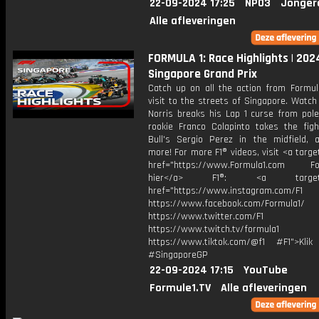
22-09-2024 17:25
NPO3
Jonger
Alle afleveringen
FORMULA 1: Race Highlights | 202
Singapore Grand Prix
Catch up on all the action from Formula
visit to the streets of Singapore. Watc
Norris breaks his Lap 1 curse from pole
rookie Franco Colapinto takes the fig
Bull's Sergio Perez in the midfield,
more! For more F1® videos, visit <a targe
href="https://www.Formula1.com Fol
hier</a> F1®: <a target="_
href="https://www.instagram.com/F1
https://www.facebook.com/Formula1/
https://www.twitter.com/F1
https://www.twitch.tv/formula1
https://www.tiktok.com/@f1 #F1">Klik
#SingaporeGP
22-09-2024 17:15
YouTube
Formule1.TV
Alle afleveringen