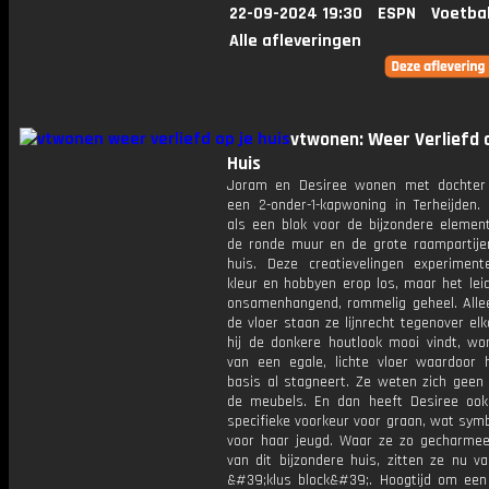
22-09-2024 19:30
ESPN
Voetba
Alle afleveringen
vtwonen: Weer Verliefd o
Huis
Joram en Desiree wonen met dochter
een 2-onder-1-kapwoning in Terheijden. 
als een blok voor de bijzondere element
de ronde muur en de grote raampartije
huis. Deze creatievelingen experimen
kleur en hobbyen erop los, maar het lei
onsamenhangend, rommelig geheel. Alle
de vloer staan ze lijnrecht tegenover el
hij de donkere houtlook mooi vindt, word
van een egale, lichte vloer waardoor 
basis al stagneert. Ze weten zich geen
de meubels. En dan heeft Desiree oo
specifieke voorkeur voor graan, wat sym
voor haar jeugd. Waar ze zo gecharme
van dit bijzondere huis, zitten ze nu v
&#39;klus block&#39;. Hoogtijd om een 