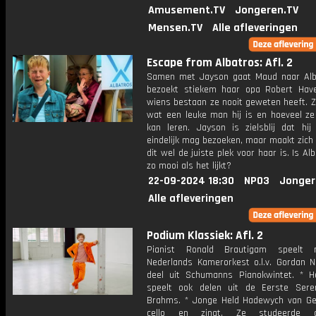
Amusement.TV
Jongeren.TV
Mensen.TV
Alle afleveringen
Escape from Albatros: Afl. 2
Samen met Jayson gaat Maud naar Alb
bezoekt stiekem haar opa Robert Have
wiens bestaan ze nooit geweten heeft. Z
wat een leuke man hij is en hoeveel z
kan leren. Jayson is zielsblij dat hij
eindelijk mag bezoeken, maar maakt zich
dit wel de juiste plek voor haar is. Is Al
zo mooi als het lijkt?
22-09-2024 18:30
NPO3
Jonger
Alle afleveringen
Podium Klassiek: Afl. 2
Pianist Ronald Brautigam speelt
Nederlands Kamerorkest o.l.v. Gordan Ni
deel uit Schumanns Pianokwintet. * H
speelt ook delen uit de Eerste Ser
Brahms. * Jonge Held Hadewych van Ge
cello en zingt. Ze studeerde 