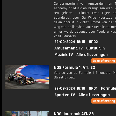
Conservatorium van Amsterdam en T
Academy of Music en brengt een werk 
ten gehore. * Pianist Sven Figee s
soundtrack voor De Wilde Noordzee 
delen daaruit. * Violist Emma van der S
weg van de lindyhop. Jazz-Deco komt met
en er wordt gedanst door Teodora Ka
Vasilii Muravev.
22-09-2024 18:15
NPO2
Amusement.TV
Cultuur.TV
Muziek.TV
Alle afleveringen
NOS Formule 1: Afl. 22
Verslag van de Formule 1 Singapore, M
Street Circuit.
22-09-2024 18:10
NPO1
Formule
Sporten.TV
Alle afleveringen
NOS Journaal: Afl. 38