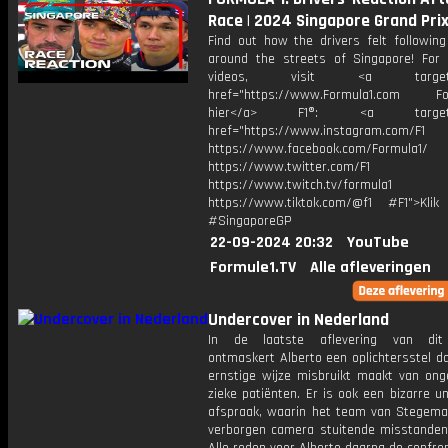
Race | 2024 Singapore Grand Pri
Find out how the drivers felt following
around the streets of Singapore! For
videos, visit <a target="_
href="https://www.Formula1.com Fol
hier</a> F1®: <a target="_
href="https://www.instagram.com/F1
https://www.facebook.com/Formula1/
https://www.twitter.com/F1
https://www.twitch.tv/formula1
https://www.tiktok.com/@f1 #F1">Klik
#SingaporeGP
22-09-2024 20:32
YouTube
Formule1.TV
Alle afleveringen
Undercover in Nederland
In de laatste aflevering van dit
ontmaskert Alberto een oplichtersstel d
ernstige wijze misbruikt maakt van onge
zieke patiënten. Er is ook een bizarre u
afspraak, waarin het team van Stegem
verborgen camera stuitende misstanden 