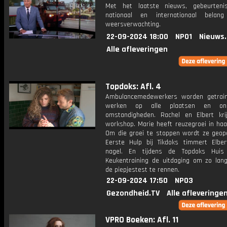
Met het laatste nieuws, gebeurteni
nationaal en internationaal bela
weersverwachting.
22-09-2024 18:00
NPO1
Nieuws
Alle afleveringen
Topdoks: Afl. 4
Ambulancemedewerkers worden getrai
werken op alle plaatsen en ond
omstandigheden. Rachel en Elbert kri
workshop. Marie heeft reuzegroei in haa
Om die groei te stoppen wordt ze geope
Eerste Hulp bij Tikdoks timmert Elber
nagel. En tijdens de Topdoks Huis
Keukentraining de uitdaging om zo lang
de piepjestest te rennen.
22-09-2024 17:50
NPO3
Gezondheid.TV
Alle afleveringe
VPRO Boeken: Afl. 11