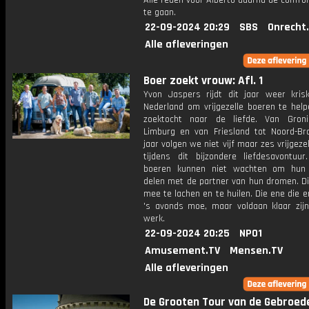
Alle reden voor Alberto daarna de confro
te gaan.
22-09-2024 20:29
SBS
Onrecht
Alle afleveringen
Boer zoekt vrouw: Afl. 1
Yvon Jaspers rijdt dit jaar weer kris
Nederland om vrijgezelle boeren te help
zoektocht naar de liefde. Van Gron
Limburg en van Friesland tot Noord-Bra
jaar volgen we niet vijf maar zes vrijgeze
tijdens dit bijzondere liefdesavontuu
boeren kunnen niet wachten om hun 
delen met de partner van hun dromen. D
mee te lachen en te huilen. Die ene die er
's avonds moe, maar voldaan klaar zij
werk.
22-09-2024 20:25
NPO1
Amusement.TV
Mensen.TV
Alle afleveringen
De Grooten Tour van de Gebroed