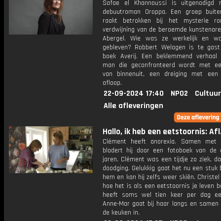
Safae el Khannoussi is uitgenodigd
debuutroman Oroppa. Een groep buite
raakt betrokken bij het mysterie r
verdwijning van de beroemde kunstenar
Abergel. Wie was ze werkelijk en w
gebleven? Robbert Welagen is te gast
boek Averij. Een beklemmend verhaal
man die geconfronteerd wordt met e
van binnenuit, een dreiging met een
afloop.
22-09-2024 17:40
NPO2
Cultuur
Alle afleveringen
Hallo, ik heb een eetstoornis: Afl
Clément heeft anorexia. Samen met 
bladert hij door een fotoboek van de 
jaren. Clément was een tijdje zo ziek, dat
doodging. Gelukkig gaat het nu een stuk
hem en kan hij zelfs weer skiën. Christe
hoe het is als een eetstoornis je leven b
heeft soms wel tien keer per dag ee
Anne-Mar gaat bij haar langs en samen 
de keuken in.