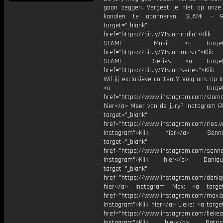
gaan zeggen. Vergeet je niet op onze
kanalen te abonneren: SLAM! – 
target="_blank"
href="https://bit.ly/YTslamradio">Klik
SLAM! – Music <a target="_
href="https://bit.ly/YTslammusic">Klik
SLAM! – Series <a target="
href="https://bit.ly/YTslamseries">Klik
Wil jij exclusieve content? Volg ons op 
<a target="_bl
href="https://www.instagram.com/slamoff
hier</a> Meer van de jury? Instagram Ri
target="_blank"
href="https://www.instagram.com/ries.v
Instagram">Klik hier</a> Se
target="_blank"
href="https://www.instagram.com/senna
Instagram">Klik hier</a> Dani
target="_blank"
href="https://www.instagram.com/daniq
hier</a> Instagram Max: <a target=
href="https://www.instagram.com/max.b
Instagram">Klik hier</a> Lieke: <a targe
href="https://www.instagram.com/liekea
Instagram">Klik hier</a> Patr