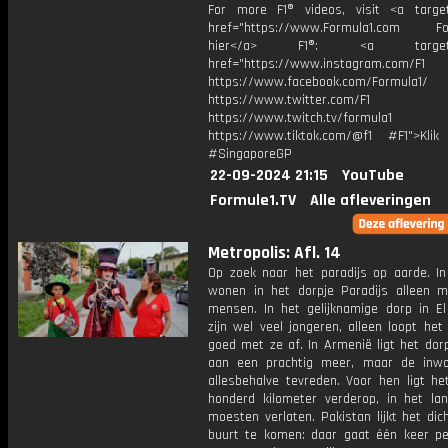
For more F1® videos, visit <a target
href="https://www.Formula1.com Fol
hier</a> F1®: <a target="_
href="https://www.instagram.com/F1
https://www.facebook.com/Formula1/
https://www.twitter.com/F1
https://www.twitch.tv/formula1
https://www.tiktok.com/@f1 #F1">Klik
#SingaporeGP
22-09-2024 21:15
YouTube
Formule1.TV
Alle afleveringen
Metropolis: Afl. 14
Op zoek naar het paradijs op aarde. I
wonen in het dorpje Paradijs alleen 
mensen. In het gelijknamige dorp in El
zijn wel veel jongeren, alleen loopt het
goed met ze af. In Armenië ligt het dor
aan een prachtig meer, maar de inwo
allesbehalve tevreden. Voor hen ligt he
honderd kilometer verderop, in het la
moesten verlaten. Pakistan lijkt het dic
buurt te komen: daar gaat één keer pe