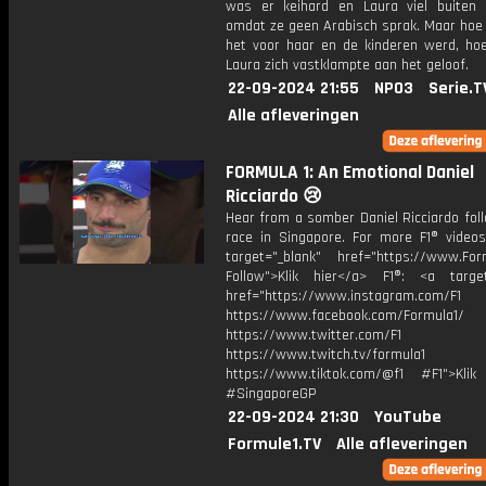
was er keihard en Laura viel buiten
omdat ze geen Arabisch sprak. Maar hoe
het voor haar en de kinderen werd, hoe
Laura zich vastklampte aan het geloof.
22-09-2024 21:55
NPO3
Serie.T
Alle afleveringen
FORMULA 1: An Emotional Daniel
Ricciardo 😢
Hear from a somber Daniel Ricciardo fol
race in Singapore. For more F1® videos,
target="_blank" href="https://www.For
Follow">Klik hier</a> F1®: <a target
href="https://www.instagram.com/F1
https://www.facebook.com/Formula1/
https://www.twitter.com/F1
https://www.twitch.tv/formula1
https://www.tiktok.com/@f1 #F1">Klik
#SingaporeGP
22-09-2024 21:30
YouTube
Formule1.TV
Alle afleveringen