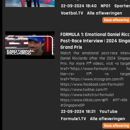
22-09-2024 18:40
NPO1
Sporte
Voetbal.TV
Alle afleveringen
FORMULA 1: Emotional Daniel Ricc
Post-Race Interview | 2024 Sing
Grand Prix
Watch the emotional post-race inter
Daniel Ricciardo after the 2024 Singap
Prix. For more F1® videos, visit <a targe
href="https://www.Formula1.com Fol
hier</a> F1®: <a target="_
href="https://www.instagram.com/F1
https://www.facebook.com/Formula1/
https://www.twitter.com/F1
https://www.twitch.tv/formula1
https://www.tiktok.com/@f1 #F1">Klik
#SingaporeGP
22-09-2024 18:31
YouTube
Formule1.TV
Alle afleveringen