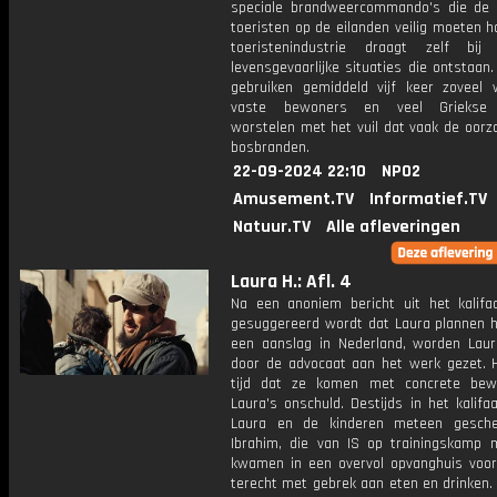
speciale brandweercommando's die de 
toeristen op de eilanden veilig moeten 
toeristenindustrie draagt zelf bi
levensgevaarlijke situaties die ontstaan.
gebruiken gemiddeld vijf keer zoveel 
vaste bewoners en veel Griekse 
worstelen met het vuil dat vaak de oorz
bosbranden.
22-09-2024 22:10
NPO2
Amusement.TV
Informatief.TV
Natuur.TV
Alle afleveringen
Laura H.: Afl. 4
Na een anoniem bericht uit het kalifa
gesuggereerd wordt dat Laura plannen h
een aanslag in Nederland, worden Laur
door de advocaat aan het werk gezet. 
tijd dat ze komen met concrete bew
Laura's onschuld. Destijds in het kalif
Laura en de kinderen meteen gesche
Ibrahim, die van IS op trainingskamp 
kwamen in een overvol opvanghuis voo
terecht met gebrek aan eten en drinken.