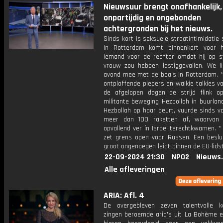
Nieuwsuur brengt onafhankelijk,
onpartijdig en ongebonden
achtergronden bij het nieuws.
Sinds kort is seksuele straatintimidatie 
In Rotterdam komt binnenkort voor 
iemand voor de rechter omdat hij op s
vrouw zou hebben lastiggevallen. We l
avond mee met de boa's in Rotterdam. *
ontploffende piepers en walkie talkies vo
de afgelopen dagen de strijd flink 
militante beweging Hezbollah in buurlan
Hezbollah op haar beurt, vuurde sinds v
meer dan 100 raketten af, waarvan
opvallend ver ín Israël terechtkwamen. *
zet grens open voor Russen. Een beslui
groot ongenoegen leidt binnen de EU-lids
22-09-2024 21:30
NPO2
Nieuws
Alle afleveringen
ARIA: Afl. 4
De overgebleven zeven talentvolle k
zingen beroemde aria's uit La Bohème 