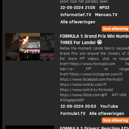
poort naar het paradijs open.
22-09-2024 21:05
NPO2
Informatief.TV
Mensen.TV
Alle afleveringen
FORMULA 1: Grand Prix Win Numb
THREE For Lando! 🤩
Relive the moment Lando Norris secured 
Grand Prix win around the streets of S
For more F1® videos, visit <a target
href="https://www.Formula1.com Fol
hier</a> F1®: <a target="_
href="https://www.instagram.com/F1
https://www.facebook.com/Formula1/
https://www.twitter.com/F1
https://www.twitch.tv/formula1
https://www.tiktok.com/@f1 #F1">Klik
#SingaporeGP
22-09-2024 20:53
YouTube
Formule1.TV
Alle afleveringen
FORMULA 1: Drivers' Reaction Aft