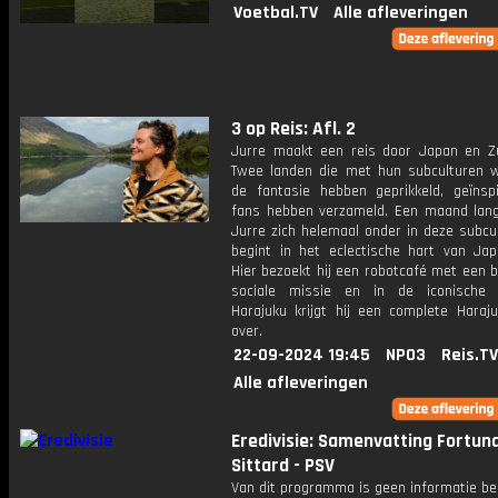
Voetbal.TV
Alle afleveringen
3 op Reis: Afl. 2
Jurre maakt een reis door Japan en Zu
Twee landen die met hun subculturen w
de fantasie hebben geprikkeld, geïnsp
fans hebben verzameld. Een maand lan
Jurre zich helemaal onder in deze subcul
begint in het eclectische hart van Japa
Hier bezoekt hij een robotcafé met een b
sociale missie en in de iconische 
Harajuku krijgt hij een complete Haraj
over.
22-09-2024 19:45
NPO3
Reis.TV
Alle afleveringen
Eredivisie: Samenvatting Fortun
Sittard - PSV
Van dit programma is geen informatie be