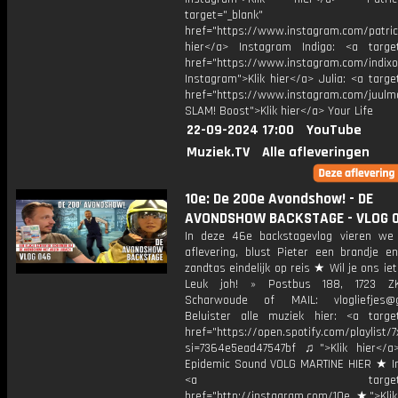
target="_blank"
href="https://www.instagram.com/patric
hier</a> Instagram Indigo: <a target
href="https://www.instagram.com/indixo
Instagram">Klik hier</a> Julia: <a targe
href="https://www.instagram.com/juulm
SLAM! Boost">Klik hier</a> Your Life
22-09-2024 17:00
YouTube
Muziek.TV
Alle afleveringen
10e: De 200e Avondshow! - DE
AVONDSHOW BACKSTAGE - VLOG 
In deze 46e backstagevlog vieren w
aflevering, blust Pieter een brandje e
zandtas eindelijk op reis ★ Wil je ons ie
Leuk joh! » Postbus 188, 1723 Z
Scharwoude of MAIL: vlogliefjes@g
Beluister alle muziek hier: <a target
href="https://open.spotify.com/playli
si=7364e5ead47547bf ♫">Klik hier</a
Epidemic Sound VOLG MARTINE HIER ★ I
<a target="_bl
href="http://instagram.com/10e ★">Klik