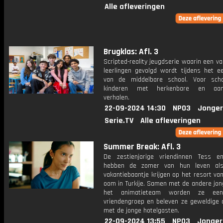
Alle afleveringen
Brugklas: Afl. 3
Scripted-reality jeugdserie waarin een v
leerlingen gevolgd wordt tijdens het ee
van de middelbare school. Voor sch
kinderen met herkenbare en aang
verhalen.
22-09-2024 14:30
NPO3
Jonger
Serie.TV
Alle afleveringen
Summer Break: Afl. 3
De zestienjarige vriendinnen Tess 
hebben de zomer van hun leven al
vakantiebaantje krijgen op het resort v
oom in Turkije. Samen met de andere jon
het animatieteam worden ze een
vriendengroep en beleven ze geweldige 
met de jonge hotelgasten.
22-09-2024 13:55
NPO3
Jonger