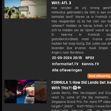
Witt: Afl. 3
Hoe reisden de vrij streng geref
Hollandse gebroeders De Witt in een o
katholiek land? Waren ze in Frankrijk i
Hoe reageerden zij bij het zien van bij
relieken? Hadden ze hierop kritiek, of 
zich te midden van de 'vijand' vooral op 
Er heerste in Frankrijk zog
godsdienstvrijheid, maar Franse pro
hadden het knap lastig. Dat zullen ook de
levenden lijve ervaren. Huub Stapel 
Angers naar Bordeaux.
22-09-2024 20:15
NPO2
Informatief.TV
Kennis.TV
Alle afleveringen
FORMULA 1: How Did Lando Get A
With This?! 😱🤏
Lando Norris, Max Verstappen and Osca
react to some of the big moments 
SIngapore Grand Prix. For more F1® videos
target="_blank" href="https://www.For
Follow">Klik hier</a> F1®: <a target