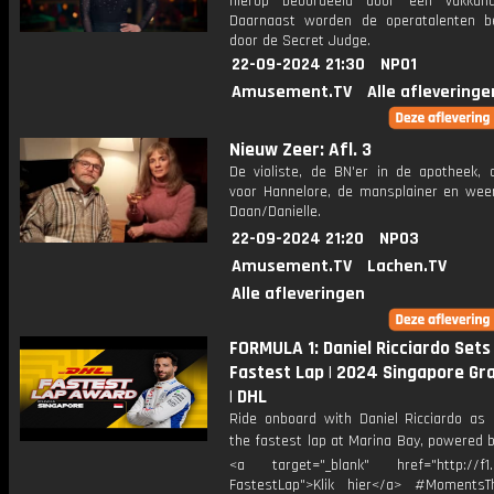
hierop beoordeeld door een vakkund
Daarnaast worden de operatalenten b
door de Secret Judge.
22-09-2024 21:30
NPO1
Amusement.TV
Alle afleveringe
Nieuw Zeer: Afl. 3
De violiste, de BN'er in de apotheek, d
voor Hannelore, de mansplainer en wee
Daan/Danielle.
22-09-2024 21:20
NPO3
Amusement.TV
Lachen.TV
Alle afleveringen
FORMULA 1: Daniel Ricciardo Sets
Fastest Lap | 2024 Singapore Gra
| DHL
Ride onboard with Daniel Ricciardo as 
the fastest lap at Marina Bay, powered 
<a target="_blank" href="http://f1
FastestLap">Klik hier</a> #MomentsTh