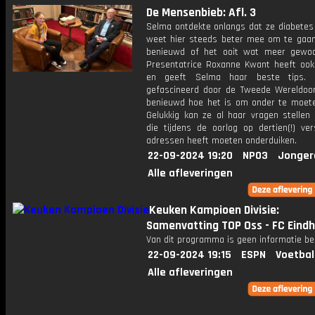
De Mensenbieb: Afl. 3
Selma ontdekte onlangs dat ze diabetes 
weet hier steeds beter mee om te gaan
benieuwd of het ooit wat meer gewo
Presentatrice Roxanne Kwant heeft ook
en geeft Selma haar beste tips. F
gefascineerd door de Tweede Wereldoor
benieuwd hoe het is om onder te moete
Gelukkig kan ze al haar vragen stellen 
die tijdens de oorlog op dertien(!) ver
adressen heeft moeten onderduiken.
22-09-2024 19:20
NPO3
Jonger
Alle afleveringen
Keuken Kampioen Divisie:
Samenvatting TOP Oss - FC Eind
Van dit programma is geen informatie be
22-09-2024 19:15
ESPN
Voetbal
Alle afleveringen