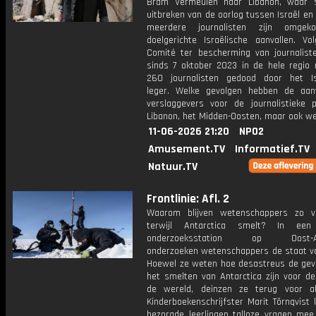
Bram Vermeulen naar Libanon, waar 
uitbreken van de oorlog tussen Israël en
meerdere journalisten zijn omgek
doelgerichte Israëlische aanvallen. Vo
Comité ter bescherming van journaliste
sinds 7 oktober 2023 in de hele regio
260 journalisten gedood door het Is
leger. Welke gevolgen hebben de aan
verslaggevers voor de journalistieke pr
Libanon, het Midden-Oosten, maar ook we
11-06-2026 21:20
NPO2
Amusement.TV
Informatief.TV
Natuur.TV
Frontlinie: Afl. 2
Waarom blijven wetenschappers zo vo
terwijl Antarctica smelt? In ee
onderzoeksstation op Oost-Ant
onderzoeken wetenschappers de staat van
Hoewel ze weten hoe desastreus de gev
het smelten van Antarctica zijn voor de
de wereld, deinzen ze terug voor a
Kinderboekenschrijfster Marit Törnqvist
bezorgde leerlingen talloze vragen mee