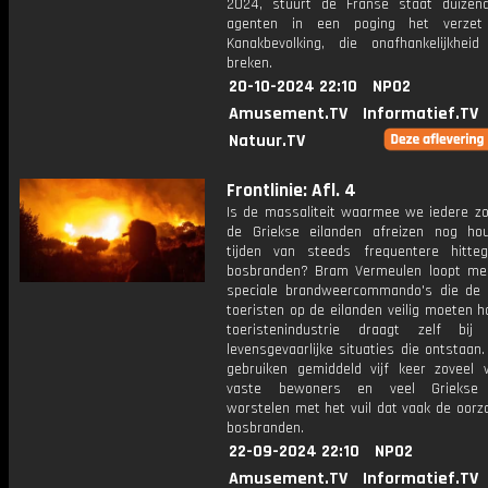
2024, stuurt de Franse staat duizen
agenten in een poging het verze
Kanakbevolking, die onafhankelijkheid
breken.
20-10-2024 22:10
NPO2
Amusement.TV
Informatief.TV
Natuur.TV
Frontlinie: Afl. 4
Is de massaliteit waarmee we iedere z
de Griekse eilanden afreizen nog ho
tijden van steeds frequentere hitte
bosbranden? Bram Vermeulen loopt m
speciale brandweercommando's die de 
toeristen op de eilanden veilig moeten 
toeristenindustrie draagt zelf bi
levensgevaarlijke situaties die ontstaan.
gebruiken gemiddeld vijf keer zoveel 
vaste bewoners en veel Griekse 
worstelen met het vuil dat vaak de oorz
bosbranden.
22-09-2024 22:10
NPO2
Amusement.TV
Informatief.TV