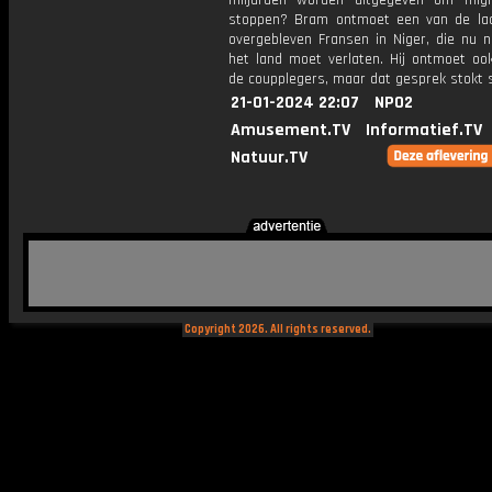
miljarden worden uitgegeven om mig
stoppen? Bram ontmoet een van de la
overgebleven Fransen in Niger, die nu n
het land moet verlaten. Hij ontmoet oo
de coupplegers, maar dat gesprek stokt s
21-01-2024 22:07
NPO2
Amusement.TV
Informatief.TV
Natuur.TV
Copyright 2026. All rights reserved.