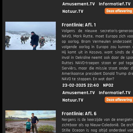
Amusement.TV
Informatief.TV
Natuur.TV
Frontlinie: Afl. 1
Volgens de nieuwe secretaris-genera
NAVO, Mark Rutte, moet Europa zich voo
op oorlog. Bram Vermeulen onderzoekt
volgende oorlog in Europa zou kunnen u
Hij komt uit in Kosovo, want sinds de 
inval in Oekraïne neemt ook daar de spa
Ruttes NAVO-troepen staan er pal teg
Serviërs, maar die missie staat onder d
Amerikaanse president Donald Trump drei
NAVO te stappen. En wat dan?
23-02-2025 22:40
NPO2
Amusement.TV
Informatief.TV
Natuur.TV
Frontlinie: Afl. 6
Nergens is de keerzijde van de energietr
zichtbaar als op Nieuw-Caledonië. De arch
Stille Oceaan is nog altijd onderdeel van