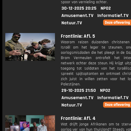
spoor van vernieling achter.
30-12-2025 20:25
NPO2
Amusement.TV
Informatief.TV
Natuur.TV
Frontlinie: Afl. 5
Waarom reizen duizenden christenen
Israël om het leger te steunen, on
oorlogsmisdaden die het pleegt in de Ga
Bram Vermeulen ontrafelt het inter
netwerk achter deze steun. Hij krijgt uitz
toegang tot soldaten van het Israëlisc
spreekt spijtoptanten en ontmoet chris
zich juist in willen zetten voor het l
Palestijnen.
29-10-2025 21:50
NPO2
Amusement.TV
Informatief.TV
Natuur.TV
Frontlinie: Afl. 4
Wat drijft jonge Afrikanen om te sterv
oorlog ver van hun thuisland? Steeds va