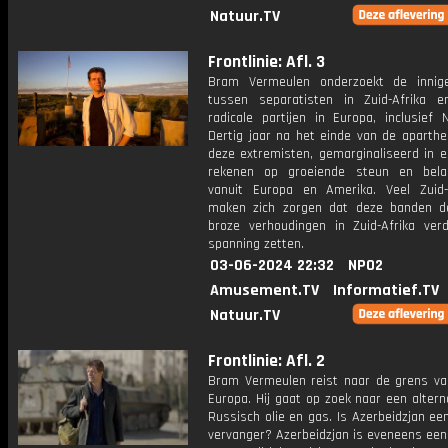
Natuur.TV
Frontlinie: Afl. 3
Bram Vermeulen onderzoekt de innig
tussen separatisten in Zuid-Afrika e
radicale partijen in Europa, inclusief 
Dertig jaar na het einde van de aparthe
deze extremisten, gemarginaliseerd in e
rekenen op groeiende steun en belan
vanuit Europa en Amerika. Veel Zuid-
maken zich zorgen dat deze banden d
broze verhoudingen in Zuid-Afrika ver
spanning zetten.
03-06-2024 22:32
NPO2
Amusement.TV
Informatief.TV
Natuur.TV
Frontlinie: Afl. 2
Bram Vermeulen reist naar de grens va
Europa. Hij gaat op zoek naar een altern
Russisch olie en gas. Is Azerbeidzjan een
vervanger? Azerbeidzjan is eveneens een