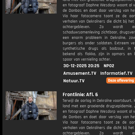
en fotograaf Daphne Wesdorp woont al vi
de Donbas en doet daar verslag van het 
Via haar fotocamera toont ze de aan
verhalen van Oekraïners die dicht bij het 
achtergebleven. Zo wordt 
schaduwsamenleving zichtbaar, drugsvers
een enorm probleem in Oekraïne, zo
burgers als onder soldaten. Extreem ve
synthetische drugs als badzout, in 
bekend als flakka, zijn in opmars en 
spoor van vernieling achter.
30-12-2025 20:25
NPO2
Amusement.TV
Informatief.TV
Natuur.TV
Frontlinie: Afl. 6
Terwijl de oorlog in Oekraïne voortduurt,
land met een groeiende drugsepidemie. J
en fotograaf Daphne Wesdorp woont al vi
de Donbas en doet daar verslag van het 
Via haar fotocamera toont ze de aan
verhalen van Oekraïners die dicht bij het 
achtergebleven. Zo wordt 