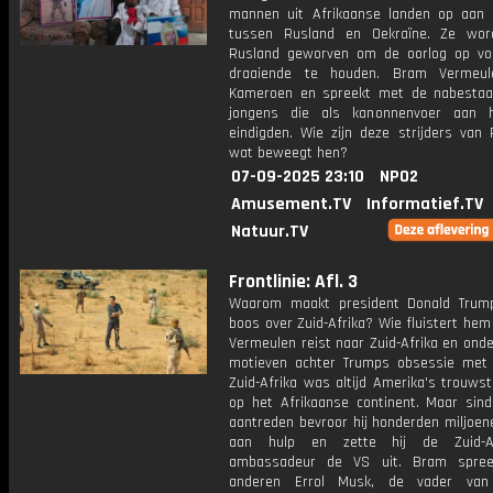
mannen uit Afrikaanse landen op aan 
tussen Rusland en Oekraïne. Ze wor
Rusland geworven om de oorlog op vol
draaiende te houden. Bram Vermeul
Kameroen en spreekt met de nabesta
jongens die als kanonnenvoer aan h
eindigden. Wie zijn deze strijders van 
wat beweegt hen?
07-09-2025 23:10
NPO2
Amusement.TV
Informatief.TV
Natuur.TV
Frontlinie: Afl. 3
Waarom maakt president Donald Trum
boos over Zuid-Afrika? Wie fluistert he
Vermeulen reist naar Zuid-Afrika en ond
motieven achter Trumps obsessie met 
Zuid-Afrika was altijd Amerika's trouws
op het Afrikaanse continent. Maar sin
aantreden bevroor hij honderden miljoen
aan hulp en zette hij de Zuid-Af
ambassadeur de VS uit. Bram spree
anderen Errol Musk, de vader va