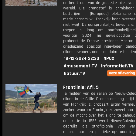
en heeft een van de grootste nikkelvoor
wereld. Die grondstof is onmisbaar
batterijen in (Europese) elektrische 
mede daarom wil Frankrijk haar overzee
niet kwijt. De oorspronkelijke bewoners,
roepen al lang om onafhankelijkhei
voorjaar 2024, na gewelddadige pr
probeert de Franse president Macron
drieduizend speciaal ingevlogen gen
eilandbewoners onder de duim te houden
18-12-2024 22:20
NPO2
Amusement.TV
Informatief.TV
Natuur.TV
Frontlinie: Afl. 5
Te midden van de rellen op Nieuw-Caled
eiland in de Stille Oceaan dat nog altijd
van Frankrijk is, probeert Bram Vermeul
zoeken waarom Frankrijk er zoveel aan i
om de macht over het eiland te behoud
annexatie in 1853 werd Nieuw-Caledon
gebruikt als strafkolonie voor ver
moordenaars en politieke opstandelinge