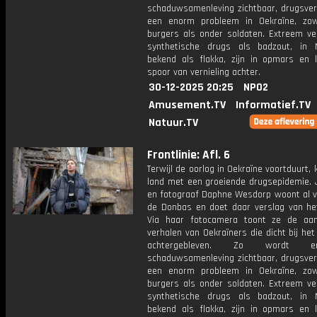
schaduwsamenleving zichtbaar, drugsvers
een enorm probleem in Oekraïne, zo
burgers als onder soldaten. Extreem ve
synthetische drugs als badzout, in 
bekend als flakka, zijn in opmars en 
spoor van vernieling achter.
30-12-2025 20:25
NPO2
Amusement.TV
Informatief.TV
Natuur.TV
Frontlinie: Afl. 6
Terwijl de oorlog in Oekraïne voortduurt,
land met een groeiende drugsepidemie. J
en fotograaf Daphne Wesdorp woont al vi
de Donbas en doet daar verslag van het 
Via haar fotocamera toont ze de aan
verhalen van Oekraïners die dicht bij het 
achtergebleven. Zo wordt 
schaduwsamenleving zichtbaar, drugsvers
een enorm probleem in Oekraïne, zo
burgers als onder soldaten. Extreem ve
synthetische drugs als badzout, in 
bekend als flakka, zijn in opmars en 