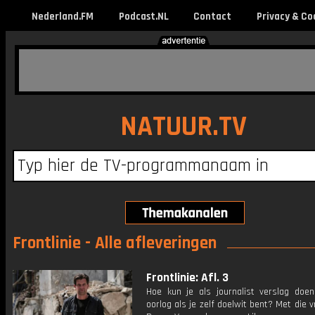
Nederland.FM
Podcast.NL
Contact
Privacy & Co
NATUUR.TV
Frontlinie - Alle afleveringen
Frontlinie: Afl. 3
Hoe kun je als journalist verslag doe
oorlog als je zelf doelwit bent? Met die v