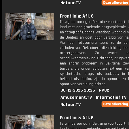
Natuur.TV
Frontlinie: Afl. 6
Terwijl de oorlog in Oekraïne voortduurt,
land met een groeiende drugsepidemie. J
en fotograaf Daphne Wesdorp woont al vi
de Donbas en doet daar verslag van het 
Via haar fotocamera toont ze de aan
verhalen van Oekraïners die dicht bij het 
achtergebleven. Zo wordt 
schaduwsamenleving zichtbaar, drugsvers
een enorm probleem in Oekraïne, zo
burgers als onder soldaten. Extreem ve
synthetische drugs als badzout, in 
bekend als flakka, zijn in opmars en 
spoor van vernieling achter.
30-12-2025 20:25
NPO2
Amusement.TV
Informatief.TV
Natuur.TV
Frontlinie: Afl. 6
Terwijl de oorlog in Oekraïne voortduurt,
land met een groeiende drugsepidemie. J