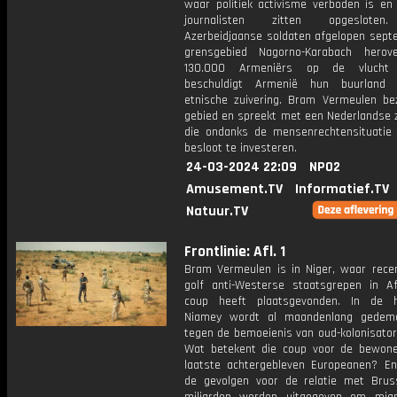
waar politiek activisme verboden is en 
journalisten zitten opgesloten
Azerbeidjaanse soldaten afgelopen sept
grensgebied Nagorno-Karabach herov
130.000 Armeniërs op de vlucht 
beschuldigt Armenië hun buurland
etnische zuivering. Bram Vermeulen be
gebied en spreekt met een Nederlandse
die ondanks de mensenrechtensituatie 
besloot te investeren.
24-03-2024 22:09
NPO2
Amusement.TV
Informatief.TV
Natuur.TV
Frontlinie: Afl. 1
Bram Vermeulen is in Niger, waar recen
golf anti-Westerse staatsgrepen in Af
coup heeft plaatsgevonden. In de h
Niamey wordt al maandenlang gedemo
tegen de bemoeienis van oud-kolonisator 
Wat betekent die coup voor de bewon
laatste achtergebleven Europeanen? En
de gevolgen voor de relatie met Brus