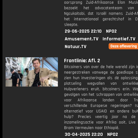
oorsprong Zuid-Afrikaanse Elon Mus
bezoekt het advocatenteam van 
Ngcukaitobi, dat Israël namens Zuid-Af
het internationaal gerechtshof in 
sleepte.
29-06-2025 22:10
NPO2
Amusement.TV
Informatief.TV
Natuur.TV
Frontlinie: Afl. 2
Bitcoiners van over de hele wereld zijn i
neergestreken vanwege de goedkope 
zien hun investeringen als dé oplossing
plotseling wegvallen van ontwikkel
Hulpverleners eruit, bitcoiners erin. W
gevolgen van het schrappen van ontwikke
voor Afrikaanse landen door T
verschillende Europese regeringen? 
alternatief voor USAID en andere bui
hulp? Precies veertig jaar na de 
inzamelingsactie voor Afrika ooit, Live 
Bram Vermeulen naar Ethiopië.
30-04-2025 22:20
NPO2