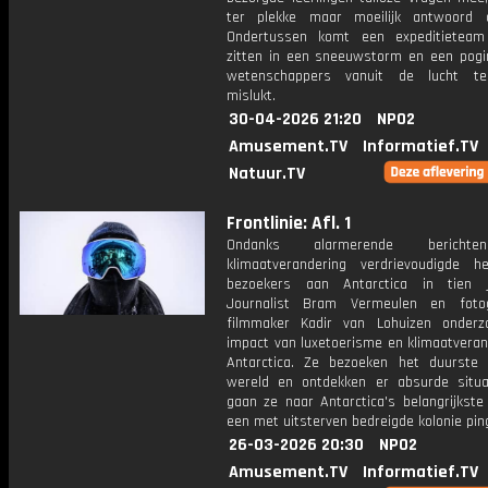
ter plekke maar moeilijk antwoord o
Ondertussen komt een expeditieteam
zitten in een sneeuwstorm en een pog
wetenschappers vanuit de lucht te
mislukt.
30-04-2026 21:20
NPO2
Amusement.TV
Informatief.TV
Natuur.TV
Frontlinie: Afl. 1
Ondanks alarmerende bericht
klimaatverandering verdrievoudigde h
bezoekers aan Antarctica in tien j
Journalist Bram Vermeulen en foto
filmmaker Kadir van Lohuizen onder
impact van luxetoerisme en klimaatveran
Antarctica. Ze bezoeken het duurste 
wereld en ontdekken er absurde situa
gaan ze naar Antarctica's belangrijkste 
een met uitsterven bedreigde kolonie pin
26-03-2026 20:30
NPO2
Amusement.TV
Informatief.TV