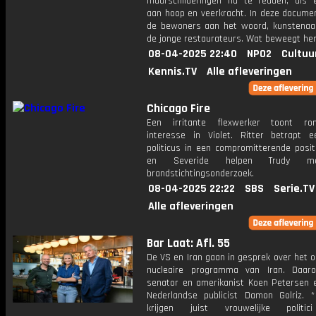
muurschilderingen nu te redden, als 
aan hoop en veerkracht. In deze documen
de bewoners aan het woord, kunstenaa
de jonge restaurateurs. Wat beweegt he
08-04-2025 22:40
NPO2
Cultuu
Kennis.TV
Alle afleveringen
Chicago Fire
Een irritante flexwerker toont rom
interesse in Violet. Ritter betrapt e
politicus in een compromitterende posit
en Severide helpen Trudy m
brandstichtingsonderzoek.
08-04-2025 22:22
SBS
Serie.TV
Alle afleveringen
Bar Laat: Afl. 55
De VS en Iran gaan in gesprek over het 
nucleaire programma van Iran. Daar
senator en amerikanist Koen Petersen e
Nederlandse publicist Damon Golriz.
krijgen juist vrouwelijke politic