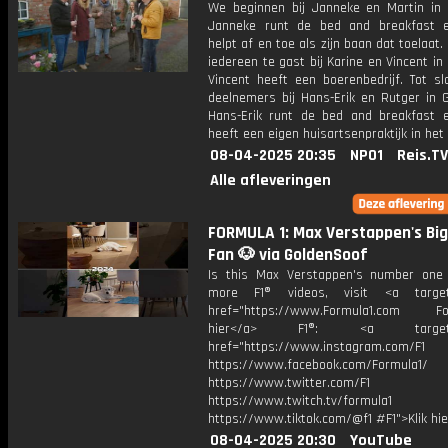
We beginnen bij Janneke en Martin in F
Janneke runt de bed and breakfast 
helpt af en toe als zijn baan dat toelaat.
iedereen te gast bij Karine en Vincent in 
Vincent heeft een boerenbedrijf. Tot sl
deelnemers bij Hans-Erik en Rutger in G
Hans-Erik runt de bed and breakfast 
heeft een eigen huisartsenpraktijk in het
08-04-2025 20:35
NPO1
Reis.TV
Alle afleveringen
FORMULA 1: Max Verstappen's Bi
Fan 🐶 via GoldenSoof
Is this Max Verstappen's number one
more F1® videos, visit <a target=
href="https://www.Formula1.com Fol
hier</a> F1®: <a target="_
href="https://www.instagram.com/F1
https://www.facebook.com/Formula1/
https://www.twitter.com/F1
https://www.twitch.tv/formula1
https://www.tiktok.com/@f1 #F1">Klik hi
08-04-2025 20:30
YouTube