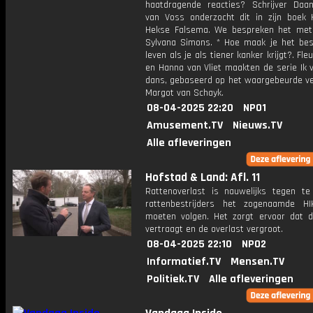
haatdragende reacties? Schrijver Da
van Voss onderzocht dit in zijn boek 
Hekse Falsema. We bespreken het me
Sylvana Simons. * Hoe maak je het bes
leven als je als tiener kanker krijgt?. Fle
en Hanna van Vliet maakten de serie Ik va
dans, gebaseerd op het waargebeurde ve
Margot van Schayk.
08-04-2025 22:20
NPO1
Amusement.TV
Nieuws.TV
Alle afleveringen
Hofstad & Land: Afl. 11
Rattenoverlast is nauwelijks tegen t
rattenbestrijders het zogenaamde HIK
moeten volgen. Het zorgt ervoor dat 
vertraagt en de overlast vergroot.
08-04-2025 22:10
NPO2
Informatief.TV
Mensen.TV
Politiek.TV
Alle afleveringen