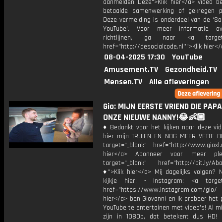
aanmelden Deze">Klik hier</a> video b
betaalde samenwerking of gekregen p
Deze vermelding is onderdeel van de ‘So
YouTube’. Voor meer informatie o
richtlijnen, ga naar <a target=
href="http://desocialcode.nl’’">Klik hier<
08-04-2025 17:30
YouTube
Amusement.TV
Gezondheid.TV
Mensen.TV
Alle afleveringen
Gio: MIJN EERSTE VRIEND DIE PAPA 
ONZE NIEUWE NANNY!😂👶🏼
♦ Bedankt voor het kijken naar deze vid
hier mijn TRUIEN EN NOG MEER VETTE D
target="_blank" href="http://www.gioxl.
hier</a> Abonneer voor meer ple
target="_blank" href="http://bit.ly/Ab
♦">Klik hier</a> Mij dagelijks volgen?
kijkje hier: - Instagram: <a target
href="https://www.instagram.com/gio/
hier</a> ben Giovanni en ik probeer het 
YouTube te entertainen met video's! Al mi
zijn in 1080p, dat betekent dus HD! 