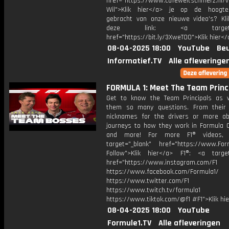
href="https://www.cafeweltschmerz.nl/v
Wil">Klik hier</a> je op de hoogt
gebracht van onze nieuwe video's? Kl
deze link: <a target="_
href="https://bit.ly/3XweTO0">Klik hier</
08-04-2025 18:00
YouTube
Beu
Informatief.TV
Alle afleveringe
FORMULA 1: Meet The Team Princi
Get to know the Team Principals as
them so many questions. From their 
nicknames for the drivers or more ab
journeys to how they work in Formula 
and more! For more F1® videos, 
target="_blank" href="https://www.For
Follow">Klik hier</a> F1®: <a target
href="https://www.instagram.com/F1
https://www.facebook.com/Formula1/
https://www.twitter.com/F1
https://www.twitch.tv/formula1
https://www.tiktok.com/@f1 #F1">Klik hi
08-04-2025 18:00
YouTube
Formule1.TV
Alle afleveringen