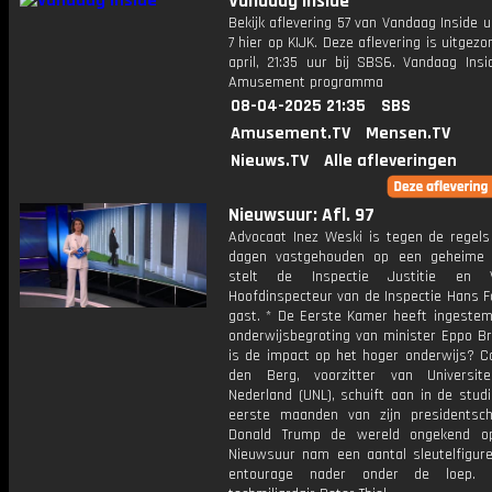
Vandaag Inside
Bekijk aflevering 57 van Vandaag Inside u
7 hier op KIJK. Deze aflevering is uitgez
april, 21:35 uur bij SBS6. Vandaag Insi
Amusement programma
08-04-2025 21:35
SBS
Amusement.TV
Mensen.TV
Nieuws.TV
Alle afleveringen
Nieuwsuur: Afl. 97
Advocaat Inez Weski is tegen de regels
dagen vastgehouden op een geheime 
stelt de Inspectie Justitie en Vei
Hoofdinspecteur van de Inspectie Hans F
gast. * De Eerste Kamer heeft ingeste
onderwijsbegroting van minister Eppo Br
is de impact op het hoger onderwijs? C
den Berg, voorzitter van Universit
Nederland (UNL), schuift aan in de studi
eerste maanden van zijn presidentsc
Donald Trump de wereld ongekend op
Nieuwsuur nam een aantal sleutelfiguren
entourage nader onder de loep. 