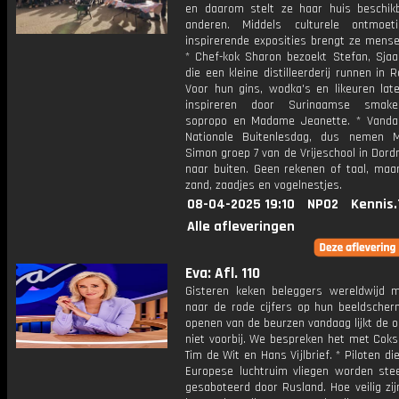
en daarom stelt ze haar huis beschik
anderen. Middels culturele ontmoet
inspirerende exposities brengt ze mens
* Chef-kok Sharon bezoekt Stefan, Sjaa
die een kleine distilleerderij runnen in 
Voor hun gins, wodka's en likeuren late
inspireren door Surinaamse smake
sopropo en Madame Jeanette. * Vanda
Nationale Buitenlesdag, dus nemen 
Simon groep 7 van de Vrijeschool in Dor
naar buiten. Geen rekenen of taal, maar
zand, zaadjes en vogelnestjes.
08-04-2025 19:10
NPO2
Kennis.
Alle afleveringen
Eva: Afl. 110
Gisteren keken beleggers wereldwijd 
naar de rode cijfers op hun beeldscher
openen van de beurzen vandaag lijkt de 
niet voorbij. We bespreken het met Coks
Tim de Wit en Hans Vijlbrief. * Piloten di
Europese luchtruim vliegen worden ste
gesaboteerd door Rusland. Hoe veilig zij