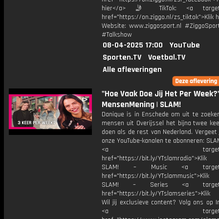
hier</a> 🤳 TikTok: <a target=
href="https://on.ziggo.nl/zs_tiktok">Klik h
Website: www.ziggosport.nl #ZiggoSpo
#Talkshow
08-04-2025 17:00
YouTube
Sporten.TV
Voetbal.TV
Alle afleveringen
"Hoe Vaak Doe Jij Het Per Week?"
MensenMening | SLAM!
Danique is in Enschede om uit te zoek
mensen uit Overijssel het bijna twee ke
doen als de rest van Nederland. Vergeet 
onze YouTube-kanalen te abonneren: SLAM
<a target="_bl
href="https://bit.ly/YTslamradio">Klik
SLAM! – Music <a target="_
href="https://bit.ly/YTslammusic">Klik
SLAM! – Series <a target="
href="https://bit.ly/YTslamseries">Klik
Wil jij exclusieve content? Volg ons op 
<a target="_bl