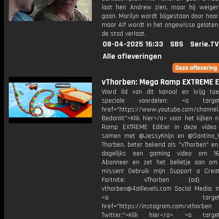
laat hen Andrew zien, maar hij weige
gaan. Marilyn wordt bijgestaan door haar
maar Alf wordt in het ongewisse gelaten t
de stad verlaat.
08-04-2025 16:33
SBS
Serie.TV
Alle afleveringen
vThorben: Mega Ramp EXTREME Ed
Word lid van dit kanaal en krijg to
speciale voordelen: <a target=
href="https://www.youtube.com/channel
Bedankt">Klik hier</a> voor het kijken 
Ramp EXTREME Editie! In deze video
samen met @JessyKnijn en @Santino_Y
Thorben, beter bekend als "vThorben" en
dagelijks een gaming video om 16
Abonneer en zet het belletje aan om
missen! Gebruik mijn Support a Crea
Fortnite: vThorben (ad) Bu
vthorben@4alllevels.com Social Media: I
<a target="_bl
href="https://instagram.com/vthorben
Twitter:">Klik hier</a> <a target=