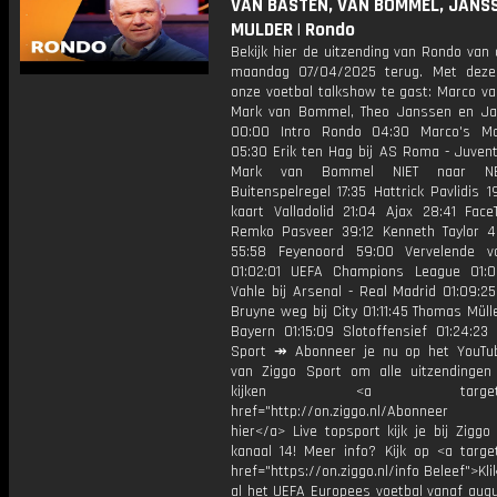
VAN BASTEN, VAN BOMMEL, JANS
MULDER | Rondo
Bekijk hier de uitzending van Rondo van
maandag 07/04/2025 terug. Met deze
onze voetbal talkshow te gast: Marco va
Mark van Bommel, Theo Janssen en Ja
00:00 Intro Rondo 04:30 Marco's Mo
05:30 Erik ten Hag bij AS Roma - Juven
Mark van Bommel NIET naar NE
Buitenspelregel 17:35 Hattrick Pavlidis 
kaart Valladolid 21:04 Ajax 28:41 Fac
Remko Pasveer 39:12 Kenneth Taylor 
55:58 Feyenoord 59:00 Vervelende vo
01:02:01 UEFA Champions League 01:
Vahle bij Arsenal - Real Madrid 01:09:2
Bruyne weg bij City 01:11:45 Thomas Müll
Bayern 01:15:09 Slotoffensief 01:24:23
Sport ↠ Abonneer je nu op het YouTu
van Ziggo Sport om alle uitzendingen
kijken <a target="_b
href="http://on.ziggo.nl/Abonneer
hier</a> Live topsport kijk je bij Ziggo
kanaal 14! Meer info? Kijk op <a target
href="https://on.ziggo.nl/info Beleef">Kli
al het UEFA Europees voetbal vanaf augu