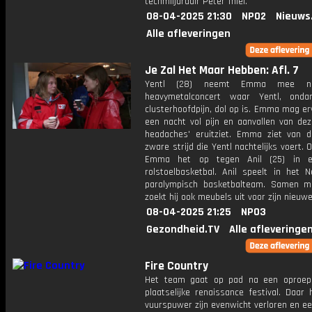
techmiljardair Peter Thiel.
08-04-2025 21:30
NPO2
Nieuws
Alle afleveringen
Je Zal Het Maar Hebben: Afl. 7
Yentl (28) neemt Emma mee n
heavymetalconcert waar Yentl, onda
clusterhoofdpijn, dol op is. Emma mag e
een nacht vol pijn en aanvallen van dez
headaches' eruitziet. Emma ziet van di
zware strijd die Yentl nachtelijks voert.
Emma het op tegen Anil (25) in e
rolstoelbasketbal. Anil speelt in het N
paralympisch basketbalteam. Samen 
zoekt hij ook meubels uit voor zijn nieuw
08-04-2025 21:25
NPO3
Gezondheid.TV
Alle afleveringe
Fire Country
Het team gaat op pad na een oproep
plaatselijke renaissance festival. Daar
vuurspuwer zijn evenwicht verloren en ee