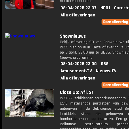
Anniko van Santen.
08-04-2025 23:37
NPO1
Onrech
Alle afleveringen
Shownieuws
Bekijk aflevering 98 van Shownieuws ui
2025 hier op KIJK. Deze aflevering is u
op 8 april, 23:00 uur bij SBS6. Shownie
Nieuws programma
08-04-2025 23:00
SBS
Amusement.TV
Nieuws.TV
Alle afleveringen
Close Up: Afl. 21
In 2022 schilderden straatkunstenaars 
C215 metershoge portretten van bew
gebouwen in de Oekraïense stad Bor
Inmiddels staan die gebouwen 
bombardementen op instorten. Een gr
Italiaanse restaurateurs probe