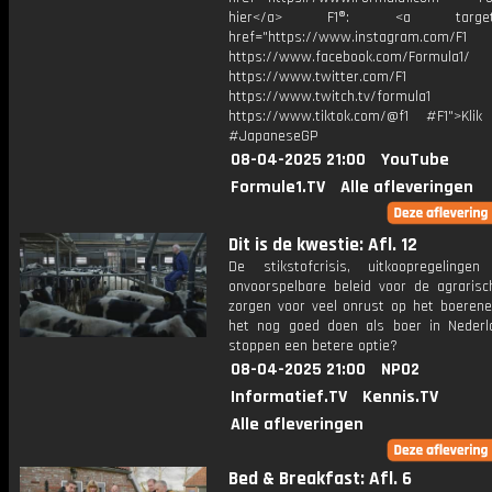
hier</a> F1®: <a target="_
href="https://www.instagram.com/F1
https://www.facebook.com/Formula1/
https://www.twitter.com/F1
https://www.twitch.tv/formula1
https://www.tiktok.com/@f1 #F1">Klik
#JapaneseGP
08-04-2025 21:00
YouTube
Formule1.TV
Alle afleveringen
Dit is de kwestie: Afl. 12
De stikstofcrisis, uitkoopregeling
onvoorspelbare beleid voor de agrarisc
zorgen voor veel onrust op het boerener
het nog goed doen als boer in Nederl
stoppen een betere optie?
08-04-2025 21:00
NPO2
Informatief.TV
Kennis.TV
Alle afleveringen
Bed & Breakfast: Afl. 6