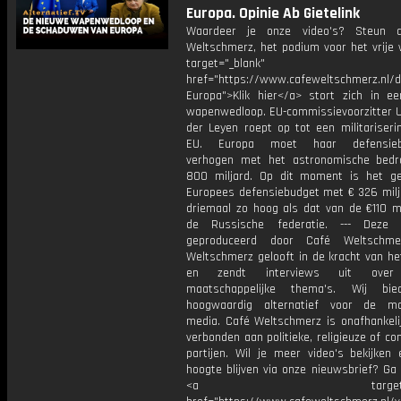
Europa. Opinie Ab Gietelink
Waardeer je onze video's? Steun 
Weltschmerz, het podium voor het vrije 
target="_blank"
href="https://www.cafeweltschmerz.nl/
Europa">Klik hier</a> stort zich in e
wapenwedloop. EU-commissievoorzitter U
der Leyen roept op tot een militariseri
EU. Europa moet haar defensieb
verhogen met het astronomische bed
800 miljard. Op dit moment is het ge
Europees defensiebudget met € 326 milj
driemaal zo hoog als dat van de €110 mi
de Russische federatie. --- Deze 
geproduceerd door Café Weltschme
Weltschmerz gelooft in de kracht van he
en zendt interviews uit over 
maatschappelijke thema's. Wij bi
hoogwaardig alternatief voor de ma
media. Café Weltschmerz is onafhankelij
verbonden aan politieke, religieuze of c
partijen. Wil je meer video's bekijken
hoogte blijven via onze nieuwsbrief? Ga
<a target="_bl