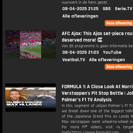
vuurwerk in de hens gezet.
08-04-2025 21:25
SBS
Serie.TV
Alle afleveringen
AFC Ajax: This Ajax set-piece rou
deserved more! 👏
Van dit programma is geen informatie be
08-04-2025 21:03
YouTube
Voetbal.TV
Alle afleveringen
FORMULA 1: A Close Look At Norri
Verstappen's Pit Stop Battle | Jo
Palmer’s F1 TV Analysis
In this segment of Jolyon Palmer’s F1 TV
we break down one of the biggest talki
of the Japanese Grand Prix as Lando N
Max Verstappen went wheel-to-wheel in 
For more F1® videos, visit <a target
href="https://www.Formula1.com Fol