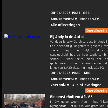
08-04-2025 19:31
SBS
Amusement.TV
Mensen.TV
Alle afleveringen
Bij Andy in de Auto!
Vandaag is Luxy Dutch te gast bij Andy i
Een openhartig, ongefilterd gesprek ov
stiekem begon met OnlyFans door h
studieschuld, hoe ze haar werk combi
school - waar zelfs bleek dat ee
geabonneerd is - en de bizarste verzoek
krijgt van &#39;vieze mannetjes&#39;.
08-04-2025 19:30
SBS
Amusement.TV
Mensen.TV
Voetbal.TV
Alle afleveringen
BinnensteBuiten: Afl. 65
In Dwingeloo woont Ada in het Rijk
Nyengaarde. Het huis is wat groot voor 