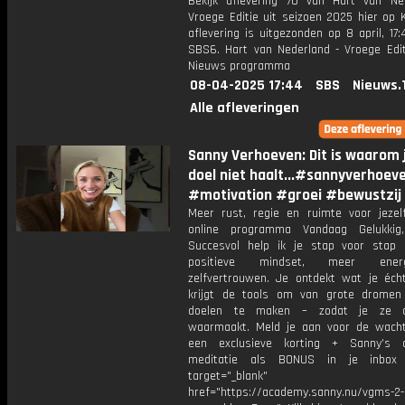
Bekijk aflevering 70 van Hart van Ne
Vroege Editie uit seizoen 2025 hier op 
aflevering is uitgezonden op 8 april, 17:
SBS6. Hart van Nederland - Vroege Edit
Nieuws programma
08-04-2025 17:44
SBS
Nieuws.
Alle afleveringen
Sanny Verhoeven: Dit is waarom j
doel niet haalt...#sannyverhoev
#motivation #groei #bewustzij
Meer rust, regie en ruimte voor jezelf
online programma Vandaag Gelukkig
Succesvol help ik je stap voor stap
positieve mindset, meer ene
zelfvertrouwen. Je ontdekt wat je écht
krijgt de tools om van grote dromen
doelen te maken – zodat je ze 
waarmaakt. Meld je aan voor de wachtl
een exclusieve korting + Sanny’s a
meditatie als BONUS in je inb
target="_blank"
href="https://academy.sanny.nu/vgms-2-