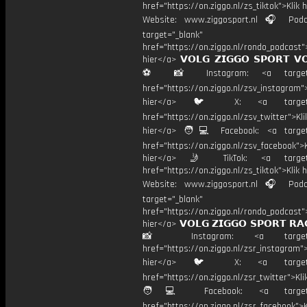
href="https://on.ziggo.nl/zs_tiktok">Klik h
Website: www.ziggosport.nl 🎧 Podc
target="_blank"
href="https://on.ziggo.nl/rondo_podcast">
hier</a> 𝗩𝗢𝗟𝗚 𝗭𝗜𝗚𝗚𝗢 𝗦𝗣𝗢𝗥𝗧 𝗩
⚽️ 📸 Instagram: <a target="
href="https://on.ziggo.nl/zsv_instagram">
hier</a> 🐦 X: <a target="
href="https://on.ziggo.nl/zsv_twitter">Kli
hier</a> 🧑💻 Facebook: <a target=
href="https://on.ziggo.nl/zsv_facebook">K
hier</a> 🤳 TikTok: <a target=
href="https://on.ziggo.nl/zs_tiktok">Klik h
Website: www.ziggosport.nl 🎧 Podc
target="_blank"
href="https://on.ziggo.nl/rondo_podcast">
hier</a> 𝗩𝗢𝗟𝗚 𝗭𝗜𝗚𝗚𝗢 𝗦𝗣𝗢𝗥𝗧 𝗥𝗔
📸 Instagram: <a target="_
href="https://on.ziggo.nl/zsr_instagram">
hier</a> 🐦 X: <a target="
href="https://on.ziggo.nl/zsr_twitter">Kli
🧑💻 Facebook: <a target="
href="https://on.ziggo.nl/zsr_facebook">K