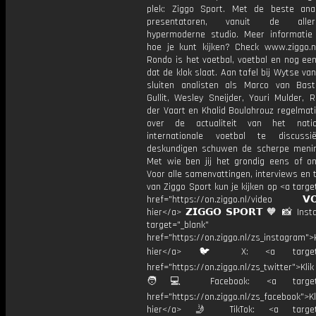
plek: Ziggo Sport. Met de beste ana
presentatoren, vanuit de allern
hypermoderne studio. Meer informati
hoe je kunt kijken? Check www.ziggo.nl
Rondo is het voetbal, voetbal en nog ee
dat de klok slaat. Aan tafel bij Wytse va
sluiten analisten als Marco van Bas
Gullit, Wesley Sneijder, Youri Mulder, 
der Vaart en Khalid Boulahrouz regelmat
over de actualiteit van het nati
internationale voetbal te discussi
deskundigen schuwen de scherpe menin
Met wie ben jij het grondig eens of 
Voor alle samenvattingen, interviews en
van Ziggo Sport kun je kijken op <a targe
href="https://on.ziggo.nl/video 𝗩𝗢
hier</a> 𝗭𝗜𝗚𝗚𝗢 𝗦𝗣𝗢𝗥𝗧 🧡 📸 Ins
target="_blank"
href="https://on.ziggo.nl/zs_instagram">K
hier</a> 🐦 X: <a target="
href="https://on.ziggo.nl/zs_twitter">Kli
🧑💻 Facebook: <a target="
href="https://on.ziggo.nl/zs_facebook">Kl
hier</a> 🤳 TikTok: <a target=