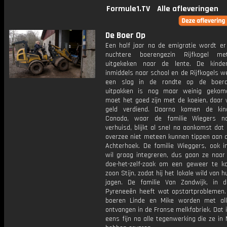
Formule1.TV
Alle afleveringen
De Boer Op
Een half jaar na de emigratie wordt er
nuchtere boerengezin Rijfkogel m
uitgekeken naar de lente. De kinde
inmiddels naar school en de Rijfkogels w
een slag in de rondte op de boerde
uitpakken is nog maar weinig gekom
moet het goed zijn met de koeien, daar 
geld verdiend. Daarna komen de kin
Canada, waar de familie Wiegers na
verhuisd, blijkt al snel na aankomst dat
overzee niet meteen kunnen tippen aan d
Achterhoek. De familie Wieggers, ook i
wil graag integreren, dus gaan ze naar 
doe-het-zelf-zaak om een geweer te k
zoon Stijn, zodat hij het lokale wild van h
jagen. De familie Van Zandwijk, in 
Pyreneeën heeft wat opstartproblemen.
boeren Linde en Mike worden met al
ontvangen in de Franse melkfabriek. Dat 
eens fijn na alle tegenwerking die ze in