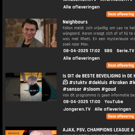
Alle afleveringen
Neighbours
Fallon meldt zich vrijwillig om Leo te he
wijngaard. Aaron vraagt ​​zich af of hij te
was met Rhett. En een mysterieuze vr
zoek naar Max.
08-04-2025 17:02
SBS
Serie.TV
Alle afleveringen
Is DIT de BESTE BEVEILIGING in DE
🫠 #stuktv #dekluis #kraken #k
#sensor #sloom #goud
Van dit programma is geen informatie be
08-04-2025 17:00
YouTube
Jongeren.TV
Alle afleveringen
AJAX, PSV, CHAMPIONS LEAGUE & 