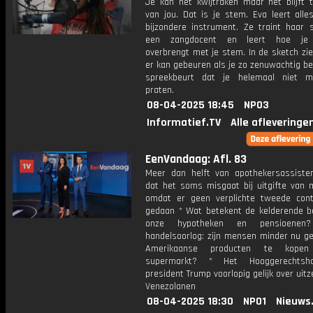
Je kan het kwijtraken maar het blijft t
van jou. Dat is je stem. Eva leert alle
bijzondere instrument. Ze traint haar
een zangdocent en leert hoe je
overbrengt met je stem. In de sketch zi
er kan gebeuren als je zo zenuwachtig be
spreekbeurt dat je helemaal niet m
praten.
08-04-2025 18:45
NPO3
Informatief.TV
Alle afleveringe
EenVandaag: Afl. 83
Meer dan helft van apothekersassiste
dat het soms misgaat bij uitgifte van m
omdat er geen verplichte tweede con
gedaan * Wat betekent de kelderende b
onze hypotheken en pensioene
handelsoorlog: zijn mensen minder nu g
Amerikaanse producten te kope
supermarkt? * Het Hooggerechtsh
president Trump voorlopig gelijk over uitz
Venezolanen
08-04-2025 18:30
NPO1
Nieuws