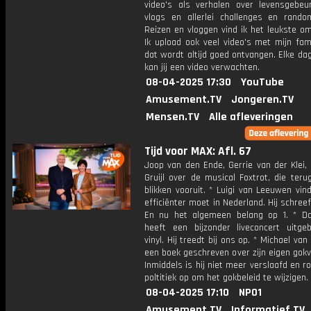
video's als verhalen over levensgebeur
vlogs en allerlei challenges en rando
Reizen en vloggen vind ik het leukste o
Ik upload ook veel video's met mijn fam
dat wordt altijd goed ontvangen. Elke da
kan jij een video verwachten.
08-04-2025 17:30
YouTube
Amusement.TV
Jongeren.TV
Mensen.TV
Alle afleveringen
Tijd voor MAX: Afl. 67
Joop van den Ende, Gerrie van der Klei,
Gruijl over de musical Foxtrot, die teru
blikken vooruit. * Luigi van Leeuwen vin
efficiënter moet in Nederland. Hij schree
En nu het algemeen belang op 1. * D
heeft een bijzonder liveconcert uitge
vinyl. Hij treedt bij ons op. * Michael van
een boek geschreven over zijn eigen gokv
Inmiddels is hij niet meer verslaafd en ro
poltitiek op om het gokbeleid te wijzigen.
08-04-2025 17:10
NPO1
Amusement.TV
Informatief.TV