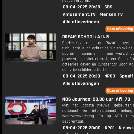
hebben ervaren.
08-04-2025 20:28
SBS
Amusement.TV
Mensen.TV
Alle afleveringen
DREAM SCHOOL: Afl. 8
Chef-kok Jermain de Rozario heeft 
turbulente jeugd achter de rug en wil de 
daarom meenemen in een wereld va
proeven en lekker eten. Acteur Sinan Er
acteerles geven en kunstenaar Daan Ko
een vrije schilderopdracht.
08-04-2025 20:20
NPO3
Speelf
Alle afleveringen
NOS Journaal 20.00 uur: Afl. 70
Met het laatste nieuws, gebeurteni
nationaal en internationaal bela
weersverwachting. En op NPO 1 e
gebarentaal.
08-04-2025 20:00
NPO1
Nieuws