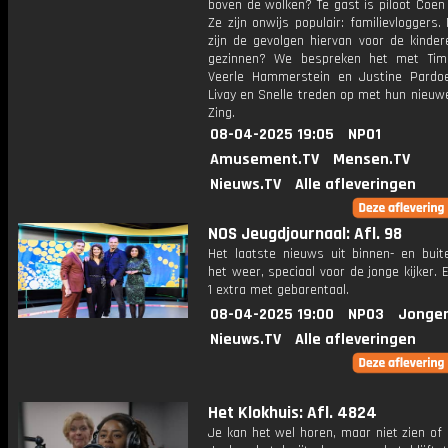
boven de wolken? Te gast is piloot Coen
Ze zijn onwijs populair: familievloggers
zijn de gevolgen hiervan voor de kinder
gezinnen? We bespreken het met Tim
Veerle Hammerstein en Justine Pardo
Livay en Snelle treden op met hun nieuwe
Zing.
08-04-2025 19:05
NPO1
Amusement.TV
Mensen.TV
Nieuws.TV
Alle afleveringen
NOS Jeugdjournaal: Afl. 98
Het laatste nieuws uit binnen- en buit
het weer, speciaal voor de jonge kijker.
1 extra met gebarentaal.
08-04-2025 19:00
NPO3
Jonger
Nieuws.TV
Alle afleveringen
Het Klokhuis: Afl. 4824
Je kan het wel horen, maar niet zien of