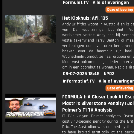
Formule1.TV
Alle afleveringen
Het Klokhuis: Afl. 135
Andy Griffiths woont in Australië en is de
van De waanzinnige boomhut. Van
werkkamer vertelt Andy hoe hij samen
vaste tekenvriend Terry Denton al mee
verdiepingen aan avonturen heeft verz
boeken over de boomhut zijn heel p
Waarschijnlijk omdat ze heel grappig en vro
Maar vast ook omdat bijna iedereen er v
om in een boomhut te wonen. Net als Tirs
08-07-2025 18:45
NPO3
Informatief.TV
Alle afleveringe
FORMULA 1: A Closer Look At Osc
Piastri’s Silverstone Penalty | Jo
Palmer’s F1 TV Analysis
F1 TV's Jolyon Palmer analyses Oscar 
costly 10-second penalty during the Bri
Prix. The Australian was deemed by the
to have braked erratically at the seco