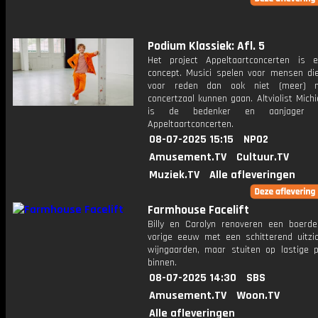
Podium Klassiek: Afl. 5
Het project Appeltaartconcerten is 
concept. Musici spelen voor mensen d
voor reden dan ook niet (meer) 
concertzaal kunnen gaan. Altviolist Michi
is de bedenker en aanjager
Appeltaartconcerten.
08-07-2025 15:15
NPO2
Amusement.TV
Cultuur.TV
Muziek.TV
Alle afleveringen
Farmhouse Facelift
Billy en Carolyn renoveren een boerder
vorige eeuw met een schitterend uitzi
wijngaarden, maar stuiten op lastige 
binnen.
08-07-2025 14:30
SBS
Amusement.TV
Woon.TV
Alle afleveringen