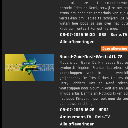
benadrukt dat ze een team moeten vorm
bezoekt Eden en Remi, terwijl ze net ​​o
staan om naar het zomerhuis van zijn 
vertrekken om liedjes te schrijven. Ze 
weten hoe boos ze zijn over het aute
Kirby confronteert Forrest hiermee.
08-07-2025 16:30
SBS
Serie.TV
Alle afleveringen
Noord-Zuid-Oost-West: Afl. 78
Ridders van Gelre: De Nijmeegse Gebro
Lymborch legden Franse kastelen, s
landschappen vast in hun wereld
getijdenboek De Très Riches Heures 
Berry. Ridders Bas en René reize
voetstappen naar Saumur, Poitiers en Lu
Ik was erbij: Dennis en Patricia kijken 
het oude Kijkduin, maar ook naar de to
de nieuwe inrichting.
08-07-2025 16:25
NPO2
Amusement.TV
Reis.TV
Alle afleveringen