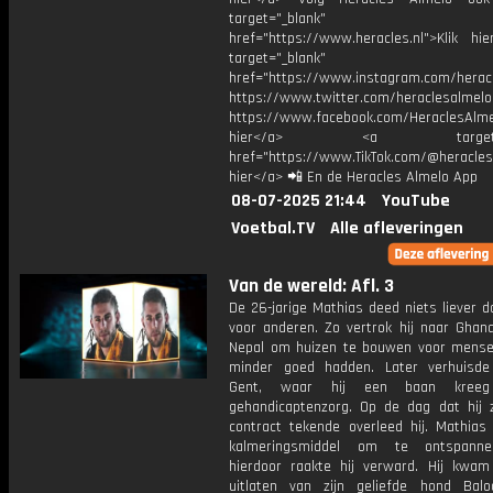
target="_blank"
href="https://www.heracles.nl">Klik hi
target="_blank"
href="https://www.instagram.com/herac
https://www.twitter.com/heraclesalmelo
https://www.facebook.com/HeraclesAlmel
hier</a> <a target="_
href="https://www.TikTok.com/@heracles
hier</a> 📲 En de Heracles Almelo App
08-07-2025 21:44
YouTube
Voetbal.TV
Alle afleveringen
Van de wereld: Afl. 3
De 26-jarige Mathias deed niets liever 
voor anderen. Zo vertrok hij naar Ghana
Nepal om huizen te bouwen voor mense
minder goed hadden. Later verhuisde
Gent, waar hij een baan kree
gehandicaptenzorg. Op de dag dat hij z
contract tekende overleed hij. Mathia
kalmeringsmiddel om te ontspann
hierdoor raakte hij verward. Hij kwa
uitlaten van zijn geliefde hond Ba