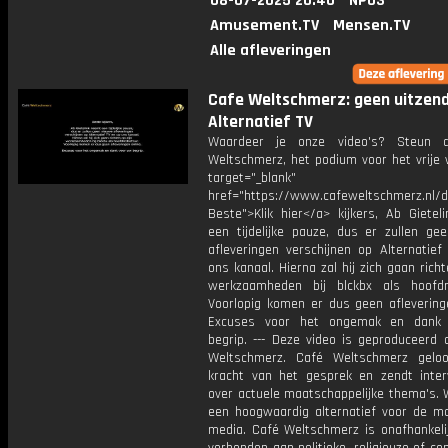
08-07-2025 20:40
NPO3
Amusement.TV
Mensen.TV
Alle afleveringen
Cafe Weltschmerz: geen uitzend
Alternatief TV
Waardeer je onze video's? Steun 
Weltschmerz, het podium voor het vrije 
target="_blank"
href="https://www.cafeweltschmerz.nl/
Beste">Klik hier</a> kijkers, Ab Gietel
een tijdelijke pauze, dus er zullen ge
afleveringen verschijnen op Alternatief
ons kanaal. Hierna zal hij zich gaan richt
werkzaamheden bij blckbx als hoofdr
Voorlopig komen er dus geen afleveringe
Excuses voor het ongemak en dank
begrip. --- Deze video is geproduceerd 
Weltschmerz. Café Weltschmerz gelo
kracht van het gesprek en zendt inter
over actuele maatschappelijke thema's. 
een hoogwaardig alternatief voor de m
media. Café Weltschmerz is onafhankelij