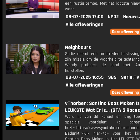
een rustig tempo. Met het laatste nieu
weer.
08-07-2025 17:00
NPO2
Nieuws
Alle afleveringen
Neighbours
Sadie neemt een omstreden beslissing.
zijn missie om de waarheid te achterhal
Wendy probeert de band met An
herstellen.
08-07-2025 16:55
SBS
Serie.TV
Alle afleveringen
vThorben: Santino Boos Maken Is
LEUKSTE Wat Er Is... (GTA 5 Races
Word lid van dit kanaal en krijg to
speciale voordelen: <a target=
href="https://www.youtube.com/channel
Bedankt">Klik hier</a> voor het ki
Santino Boos Maken Is Het LEUKSTE Wat