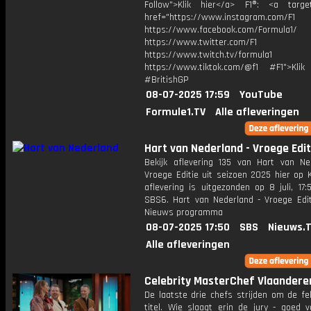
Follow">Klik hier</a> F1®: <a target
href="https://www.instagram.com/F1
https://www.facebook.com/Formula1/
https://www.twitter.com/F1
https://www.twitch.tv/formula1
https://www.tiktok.com/@f1 #F1">Klik
#BritishGP
08-07-2025 17:59
YouTube
Formule1.TV
Alle afleveringen
Hart van Nederland - Vroege Edit
Bekijk aflevering 135 van Hart van Ne
Vroege Editie uit seizoen 2025 hier op 
aflevering is uitgezonden op 8 juli, 17:
SBS6. Hart van Nederland - Vroege Edit
Nieuws programma
08-07-2025 17:50
SBS
Nieuws.
Alle afleveringen
Celebrity MasterChef Vlaandere
De laatste drie chefs strijden om de fe
titel. Wie slaagt erin de jury - goed 