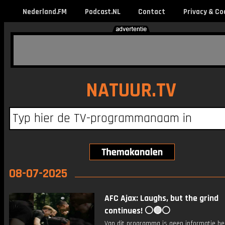
Nederland.FM
Podcast.NL
Contact
Privacy & Co
NATUUR.TV
08-07-2025
AFC Ajax: Laughs, but the grind
continues! ⚪️🔴⚪️
Van dit programma is geen informatie be