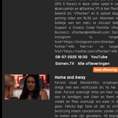
(GTA 5 Races) In deze video speel ik 
@JessyKnijn en @Santino_YT! Ik ben Thor
bekend als "vThorben" en ik upload dage
gaming video om 16:30 uur. Abonneer e
belletje aan om niets te missen! Geb
Support a Creator Code! Fortnite: vTho
Business: vthorben@4alllevels.com Soci
Instagram: <a target="_
href="https://instagram.com/vthorben
Twitter:">Klik hier</a> <a target=
href="https://twitter.com/vThorben">Klik
08-07-2025 16:30
YouTube
Gamen.TV
Alle afleveringen
Home and Away
Forrest stopt Remi&#39;s straatopt
dreigt met een rechtszaak als hij het
doet. Forrest overtuigt Kirby om haar so
aan te kondigen, wat Eden en Remi 
maakt en Theo overtuigt om weer in d
gaan. Felicity legt Tane uit dat ze zic
beslissing moest concentreren, zonder z
te maken over zijn gevoelens. Hij begri