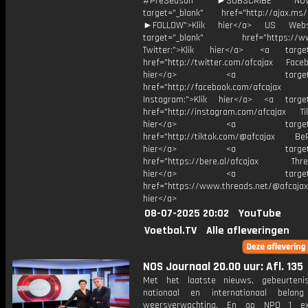
#PreSeason ►SUBSCRIBE 
target="_blank" href="http://ajax.ms/
►FOLLOW">Klik hier</a> US Webs
target="_blank" href="https://www
Twitter:">Klik hier</a> <a target=
href="http://twitter.com/afcajax Facebo
hier</a> <a target="_
href="http://facebook.com/afcajax
Instagram:">Klik hier</a> <a target
href="http://instagram.com/afcajax TikT
hier</a> <a target="_
href="http://tiktok.com/@afcajax BeRe
hier</a> <a target="_
href="https://bere.al/afcajax Threa
hier</a> <a target="_
href="https://www.threads.net/@afcajax
hier</a>
08-07-2025 20:02
YouTube
Voetbal.TV
Alle afleveringen
NOS Journaal 20.00 uur: Afl. 135
Met het laatste nieuws, gebeurteni
nationaal en internationaal bela
weersverwachting. En op NPO 1 e