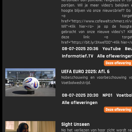
verbonden aan politieke, religieuze of c
partijen. Wil je meer video's bekijken
hoogte blijven via onze nieuwsbrief? Ga
<a target="_bl
href="https://www.cafeweltschmerz.nl/v
Wil">Klik hier</a> je op de hoogt
gebracht van onze nieuwe video's? Kl
deze link: <a target="_
href="https://bit.ly/3XweTO0">Klik hier</
08-07-2025 20:36
YouTube
Beu
Informatief.TV
Alle afleveringe
UEFA EURO 2025: Afl. 6
Nabeschouwing en voorbeschouwing v
Voetbalwedstrijd.
08-07-2025 20:30
NPO1
Voetba
Alle afleveringen
Sight Unseen
Na het verliezen van haar zicht wordt r