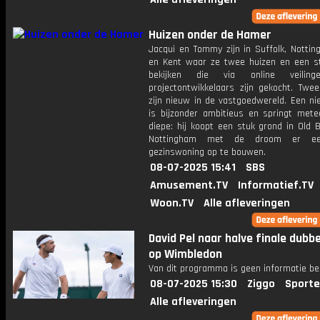
Huizen onder de Hamer
Jacqui en Tommy zijn in Suffolk, Nottin
en Kent waar ze twee huizen en een s
bekijken die via online veilin
projectontwikkelaars zijn gekocht. Twe
zijn nieuw in de vastgoedwereld. Een n
is bijzonder ambitieus en springt mete
diepe: hij koopt een stuk grond in Old 
Nottingham met de droom er een
gezinswoning op te bouwen.
08-07-2025 15:41
SBS
Amusement.TV
Informatief.TV
Woon.TV
Alle afleveringen
David Pel naar halve finale dubbe
op Wimbledon
Van dit programma is geen informatie be
08-07-2025 15:30
Ziggo
Sporte
Alle afleveringen