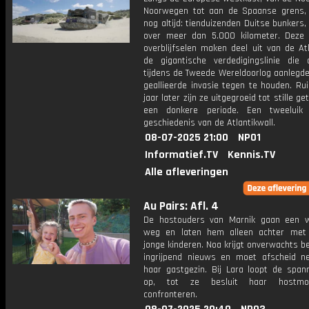
Noorwegen tot aan de Spaanse grens,
nog altijd: tienduizenden Duitse bunkers,
over meer dan 5.000 kilometer. Deze
overblijfselen maken deel uit van de Atl
de gigantische verdedigingslinie die 
tijdens de Tweede Wereldoorlog aanlegd
geallieerde invasie tegen te houden. Ru
jaar later zijn ze uitgegroeid tot stille g
een donkere periode. Een tweeluik
geschiedenis van de Atlantikwall.
08-07-2025 21:00
NPO1
Informatief.TV
Kennis.TV
Alle afleveringen
Au Pairs: Afl. 4
De hostouders van Marnik gaan een 
weg en laten hem alleen achter met
jonge kinderen. Noa krijgt onverwachts 
ingrijpend nieuws en moet afscheid 
haar gastgezin. Bij Lara loopt de span
op, tot ze besluit haar hostmo
confronteren.