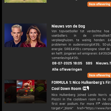
Nieuws van de Dag
Van topvoetballer tot verdachte: hoe
voetballers in de criminalitei
verpleeghuizen, te weinig handen: &
problemen in ouderenzorg&#39;. 50-pl
energie: SIRE&#39;s campagne slaat de 
en helft jongeren wil emigreren: &#39;Di
samenleving&#39;.
08-07-2025 18:05
SBS
Nieuws.
Alle afleveringen
FORMULA 1: Nico Hulkenberg's Fir
Cool Down Room 👏🎙️
Nico Hulkenberg joined Lando Norris 
Piastri in the cooldown room as he cl
first ever podium. For more F1® videos,
target="_blank" href="https://www.For