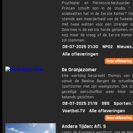
Psychiater en Parnassia-bestuurder
Prinsen schuift aan in de studio. *
asielwetten het in de Eerste Kamer? Vo
stemde een meerderheid van de Tweede
met twee wetten voor een strenger asi
Daarmee is de eerste horde genomen, ma
nog maar de vraag of de Eerste Kamer
zal stemmen.
08-07-2025 21:30
NPO2
Nieuws
Alle afleveringen
De Oranjezomer
Elke werkdag bespreekt Thomas van 
vanuit de Beekse Bergen de actualit
sportzomer met zijn weekgasten. Ook st
gezellige aanschuifbar weer klaar 
bekende gezichten.
08-07-2025 21:19
SBS
Sporten.
Voetbal.TV
Alle afleveringen
Andere Tijden: Afl. 9
Langs de Europese westkust, van de Noo