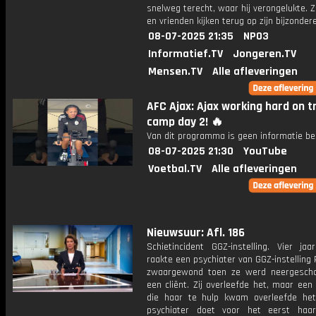
snelweg terecht, waar hij verongelukte. Zi
en vrienden kijken terug op zijn bijzondere
08-07-2025 21:35
NPO3
Informatief.TV
Jongeren.TV
Mensen.TV
Alle afleveringen
AFC Ajax: Ajax working hard on t
camp day 2! 🔥
Van dit programma is geen informatie be
08-07-2025 21:30
YouTube
Voetbal.TV
Alle afleveringen
Nieuwsuur: Afl. 186
Schietincident GGZ-instelling. Vier jaa
raakte een psychiater van GGZ-instelling
zwaargewond toen ze werd neergesch
een cliënt. Zij overleefde het, maar een 
die haar te hulp kwam overleefde het
psychiater doet voor het eerst haar