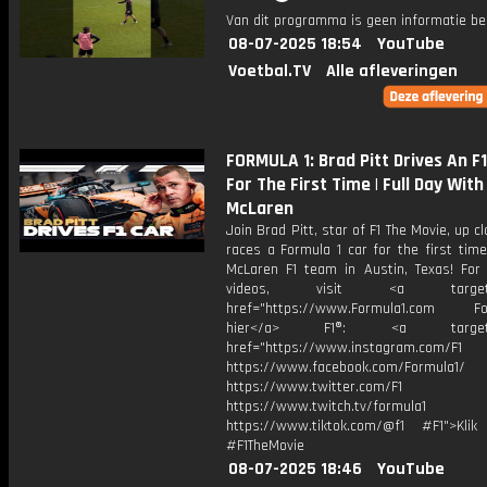
Van dit programma is geen informatie be
08-07-2025 18:54
YouTube
Voetbal.TV
Alle afleveringen
FORMULA 1: Brad Pitt Drives An F
For The First Time | Full Day With
McLaren
Join Brad Pitt, star of F1 The Movie, up c
races a Formula 1 car for the first tim
McLaren F1 team in Austin, Texas! For
videos, visit <a target="_
href="https://www.Formula1.com Fol
hier</a> F1®: <a target="_
href="https://www.instagram.com/F1
https://www.facebook.com/Formula1/
https://www.twitter.com/F1
https://www.twitch.tv/formula1
https://www.tiktok.com/@f1 #F1">Klik
#F1TheMovie
08-07-2025 18:46
YouTube