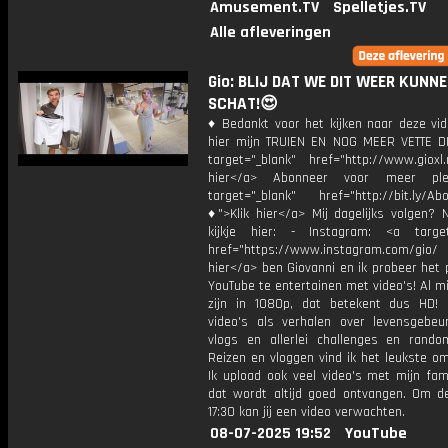
Amusement.TV
Spelletjes.TV
Alle afleveringen
Gio: BLIJ DAT WE DIT WEER KUNN
SCHAT!😍
♦ Bedankt voor het kijken naar deze vid
hier mijn TRUIEN EN NOG MEER VETTE D
target="_blank" href="http://www.gioxl.
hier</a> Abonneer voor meer ple
target="_blank" href="http://bit.ly/Ab
♦">Klik hier</a> Mij dagelijks volgen?
kijkje hier: - Instagram: <a target
href="https://www.instagram.com/gio/
hier</a> ben Giovanni en ik probeer het 
YouTube te entertainen met video's! Al mi
zijn in 1080p, dat betekent dus HD! 
video's als verhalen over levensgebeur
vlogs en allerlei challenges en rando
Reizen en vloggen vind ik het leukste o
Ik upload ook veel video's met mijn fam
dat wordt altijd goed ontvangen. Om 
17:30 kan jij een video verwachten.
08-07-2025 19:52
YouTube