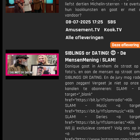
liefst dertien Michelin-sterren - te over
hun kookkunsten en gaat er met 
vandoor?
08-07-2025 17:25
SBS
Amusement.TV
Kook.TV
Alle afleveringen
SIBLINGS or DATING! 😍 - De
MensenMening | SLAM!
Danique gaat in Arnhem de straat o
foto's, en aan de mensen op straat om
SIBLINGS OR DATING. En de jury mag rad
gaan zeggen! Vergeet je niet op onze
kanalen te abonneren: SLAM! – 
target="_blank"
href="https://bit.ly/YTslamradio">Klik
SLAM! – Music <a target="_
href="https://bit.ly/YTslammusic">Klik
SLAM! – Series <a target="
href="https://bit.ly/YTslamseries">Klik
Wil jij exclusieve content? Volg ons op 
<a target="_bl
href="https://www.instagram.com/slamoff