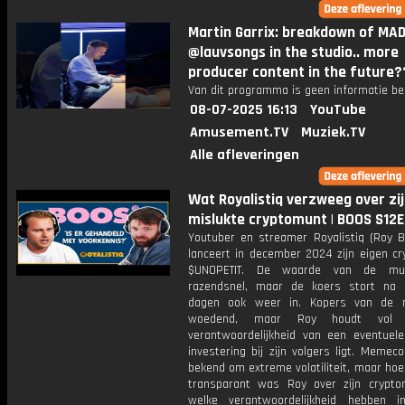
Martin Garrix: breakdown of MA
@lauvsongs in the studio.. more
producer content in the future?
Van dit programma is geen informatie be
08-07-2025 16:13
YouTube
Amusement.TV
Muziek.TV
Alle afleveringen
Wat Royalistiq verzweeg over zi
mislukte cryptomunt | BOOS S12
Youtuber en streamer Royalistiq (Roy B
lanceert in december 2024 zijn eigen cr
$UNOPETIT. De waarde van de mun
razendsnel, maar de koers stort na
dagen ook weer in. Kopers van de m
woedend, maar Roy houdt vol
verantwoordelijkheid van een eventuele
investering bij zijn volgers ligt. Memec
bekend om extreme volatiliteit, maar hoe 
transparant was Roy over zijn crypt
welke verantwoordelijkheid hebben in