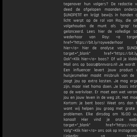
tegenover hun volgers? De redactie
deed de afgelopen maanden onderz
$UNOPETIT en krijgt bewijs in handen 
licht werpt op de rol van Roy, die alt
volgehouden de munt als ‘grap’ t
gelanceerd. Lees hier de volledige schr
wederhoor van Roy: <a target="
href="https://bit.ly/roywederhoor L
hier</a> hier de analyse van $UNOP
target="_blank" href="https://bit.ly
Ook">Klik hier</a> boos? Of wil je klok
Mail ons op boos@bnnvara.nl! Je wordt o
Een influencer levert jouw product 
huisjesmelker maakt misbruik van de
jaagt jou op extra kosten. Je mag er
zijn, maar niet homo doen. Je baas inti
op de werkvloer. Er moet een wet veran
jou en jouw leven in de weg zit. Het mo
Kortom: je bent boos! Weet ons dan t
want wij helpen jou graag met grote 
problemen. Elke dinsdag om 16:00 u
kanaal! Hier vind je onze webs
target="_blank" href="https://npo3
Volg">Klik hier</a> ons ook op Instagram,
Linkedin: <a target="_