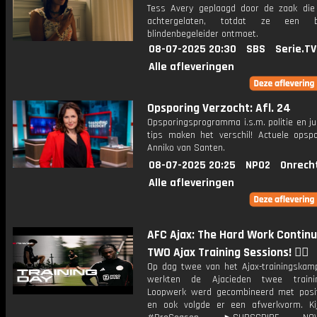
Tess Avery geplaagd door de zaak die
achtergelaten, totdat ze een bi
blindenbegeleider ontmoet.
08-07-2025 20:30
SBS
Serie.TV
Alle afleveringen
Opsporing Verzocht: Afl. 24
Opsporingsprogramma i.s.m. politie en ju
tips maken het verschil! Actuele opsp
Anniko van Santen.
08-07-2025 20:25
NPO2
Onrech
Alle afleveringen
AFC Ajax: The Hard Work Continu
TWO Ajax Training Sessions! ❤️‍🔥
Op dag twee van het Ajax-trainingskamp
werkten de Ajacieden twee traini
Loopwerk werd gecombineerd met posit
en ook volgde er een afwerkvorm. Ki