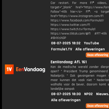
Car restart. For more F1® videos, 
target="_blank" href="https://www.For
Follow">Klik hier</a> F1®: <a target
href="https://www.instagram.com/F1
https://www.facebook.com/Formula1/
https://www.twitter.com/F1
https://www.twitch.tv/formula1
https://www.tiktok.com/@f1 #F1">Klik
#BritishGP
08-07-2025 18:32
YouTube
Formule1.TV
Alle afleveringen
EenVandaag: Afl. 161
Kan de medische wereld zonder dierp
apen? * President Trump genomineerd
Nobelprijs * Ook gevangenen mogen 
maar kunnen dat vaak niet * Nederla
walhalla voor de bever, daarom komt 
landelijke aanpak
08-07-2025 18:30
NPO2
Nieuws
Alle afleveringen