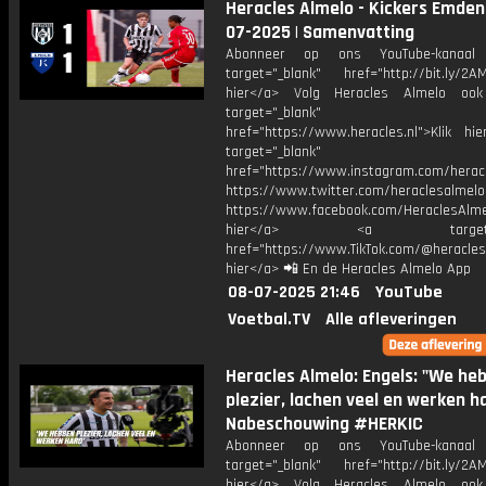
Heracles Almelo - Kickers Emden 
07-2025 | Samenvatting
Abonneer op ons YouTube-kanaal
target="_blank" href="http://bit.ly/2AM
hier</a> Volg Heracles Almelo oo
target="_blank"
href="https://www.heracles.nl">Klik hi
target="_blank"
href="https://www.instagram.com/herac
https://www.twitter.com/heraclesalmelo
https://www.facebook.com/HeraclesAlmel
hier</a> <a target="_
href="https://www.TikTok.com/@heracles
hier</a> 📲 En de Heracles Almelo App
08-07-2025 21:46
YouTube
Voetbal.TV
Alle afleveringen
Heracles Almelo: Engels: "We he
plezier, lachen veel en werken ha
Nabeschouwing #HERKIC
Abonneer op ons YouTube-kanaal
target="_blank" href="http://bit.ly/2AM
hier</a> Volg Heracles Almelo oo