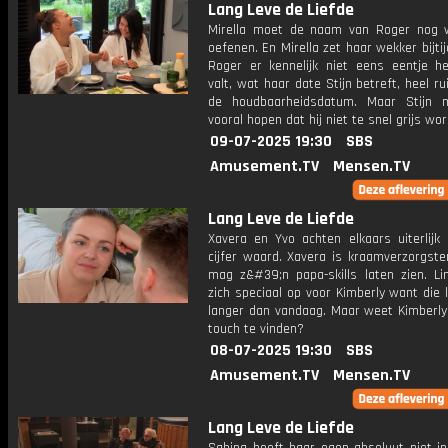
Lang Leve de Liefde
Mirella moet de naam van Roger nog
oefenen. En Mirella zet haar wekker bijtijd
Roger er kennelijk niet eens eentje he
valt, wat haar date Stijn betreft, heel r
de houdbaarheidsdatum. Maar Stijn 
vooral hopen dat hij niet te snel grijs wor
09-07-2025 19:30
SBS
Amusement.TV
Mensen.TV
Lang Leve de Liefde
Xavera en Yvo achten elkaars uiterlijk
cijfer waard. Xavera is kraamverzorgste
mag z&#39;n papa-skills laten zien. Li
zich speciaal op voor Kimberly want die 
langer dan vandaag. Maar weet Kimberly 
touch te vinden?
08-07-2025 19:30
SBS
Amusement.TV
Mensen.TV
Lang Leve de Liefde