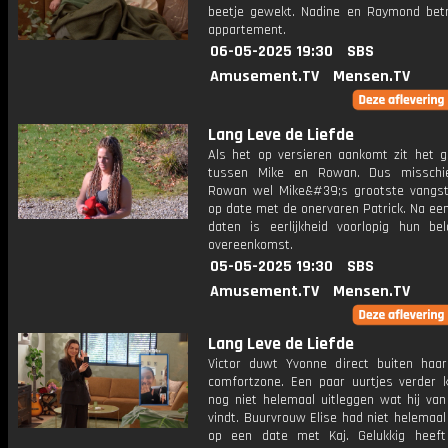
beetje gewekt. Nadine en Raymond bet
appartement.
06-05-2025 19:30
SBS
Amusement.TV
Mensen.TV
Lang Leve de Liefde
Als het op versieren aankomt zit het ge
tussen Mike en Rowan. Dus misschi
Rowan wel Mike&#39;s grootste vangst.
op date met de onervaren Patrick. Na ee
daten is eerlijkheid voorlopig hun bela
overeenkomst.
05-05-2025 19:30
SBS
Amusement.TV
Mensen.TV
Lang Leve de Liefde
Victor duwt Yvonne direct buiten haar 
comfortzone. Een paar uurtjes verder k
nog niet helemaal uitleggen wat hij van
vindt. Buurvrouw Elise had niet helemaa
op een date met Kaj. Gelukkig heef