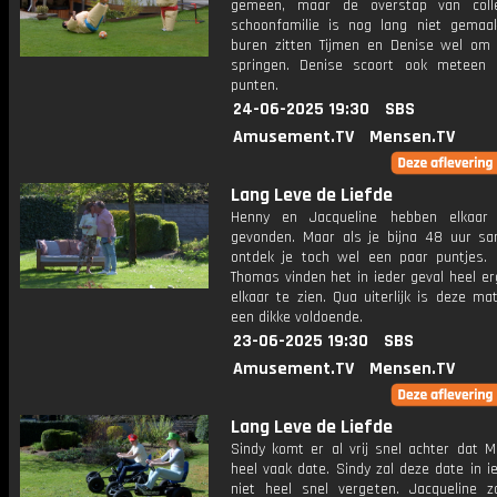
gemeen, maar de overstap van coll
schoonfamilie is nog lang niet gemaak
buren zitten Tijmen en Denise wel om 
springen. Denise scoort ook meteen
punten.
24-06-2025 19:30
SBS
Amusement.TV
Mensen.TV
Lang Leve de Liefde
Henny en Jacqueline hebben elkaar 
gevonden. Maar als je bijna 48 uur s
ontdek je toch wel een paar puntjes. 
Thomas vinden het in ieder geval heel e
elkaar te zien. Qua uiterlijk is deze ma
een dikke voldoende.
23-06-2025 19:30
SBS
Amusement.TV
Mensen.TV
Lang Leve de Liefde
Sindy komt er al vrij snel achter dat Me
heel vaak date. Sindy zal deze date in i
niet heel snel vergeten. Jacqueline 