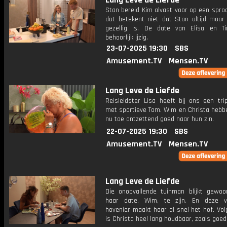
Lang Leve de Liefde
Stan bereid Kim alvast voor op een spro
dat betekent niet dat Stan altijd maar 
gezellig is. De date van Elisa en T
behoorlijk ijzig.
23-07-2025 19:30
SBS
Amusement.TV
Mensen.TV
Lang Leve de Liefde
Reisleidster Lisa heeft bij ons een tri
met sportieve Tom. Wim en Christa hebbe
nu toe ontzettend goed naar hun zin.
22-07-2025 19:30
SBS
Amusement.TV
Mensen.TV
Lang Leve de Liefde
Die onopvallende tuinman blijkt gewoo
haar date, Wim, te zijn. En deze 
hovenier maakt haar al snel het hof. Vo
is Christa heel lang houdbaar, zoals goed