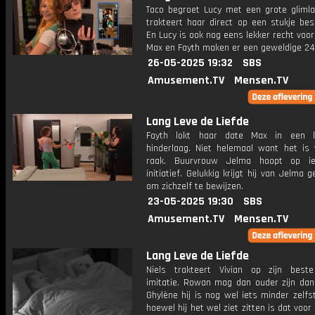
Taco begroet Lucy met een grote glimlac
trakteert haar direct op een stukje bes
En Lucy is ook nog eens lekker recht voor 
Max en Fayth maken er een geweldige 24
26-05-2025 19:32
SBS
Amusement.TV
Mensen.TV
Lang Leve de Liefde
Fayth lokt haar date Max in een li
hinderlaag. Niet helemaal want het is w
raak. Buurvrouw Jelma hoopt op i
initiatief. Gelukkig krijgt hij van Jelma g
om zichzelf te bewijzen.
23-05-2025 19:30
SBS
Amusement.TV
Mensen.TV
Lang Leve de Liefde
Niels trakteert Vivian op zijn best
imitatie. Rowan mag dan ouder zijn dan 
Ghylène hij is nog wel iets minder zelfs
hoewel hij het wel ziet zitten is dat voor