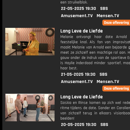
een struikelblok.
22-05-2025 19:30
SBS
Amusement.TV
Mensen.TV
Lang Leve de Liefde
Melanie ontvangt haar date Arnold
feestelijke knal. Als fan van improvisa
maakt Melanie van Arnold een bejaarde g
meet ze zichzelf een machtige rol aan. Ha
gauw onder de indruk van de sportieve En
is Haylie inderdaad minder sportief, ma
haar best.
21-05-2025 19:30
SBS
Amusement.TV
Mensen.TV
Lang Leve de Liefde
Saskia en Rinse komen op zich wel redel
ritme tijdens de date. Sander en Carolien
van zichzelf terug in elkaars visionboa
beelden!
20-05-2025 19:30
SBS