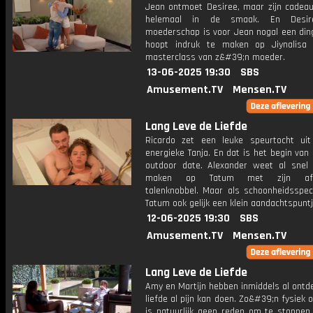
Jean ontmoet Desiree, maar zijn cadeau 
helemaal in de smaak. En Desir
moederschap is voor Jean nogal een ding
hoopt indruk te maken op Jiynalisa
masterclass van z&#39;n moeder.
13-06-2025 19:30
SBS
Amusement.TV
Mensen.TV
Lang Leve de Liefde
Ricardo zet een leuke speurtocht ui
energieke Tanja. En dat is het begin van
outdoor date. Alexander weet al snel 
maken op Tatum met zijn afge
talenknobbel. Maar als schoonheidsspeci
Tatum ook gelijk een klein aandachtspuntj
12-06-2025 19:30
SBS
Amusement.TV
Mensen.TV
Lang Leve de Liefde
Amy en Martijn hebben inmiddels al ontd
liefde al pijn kan doen. Zo&#39;n fysiek
is natuurlijk geen reden om te stoppen.