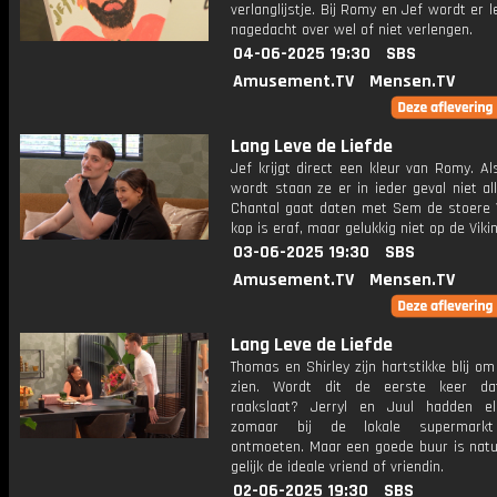
verlanglijstje. Bij Romy en Jef wordt er l
nagedacht over wel of niet verlengen.
04-06-2025 19:30
SBS
Amusement.TV
Mensen.TV
Lang Leve de Liefde
Jef krijgt direct een kleur van Romy. Al
wordt staan ze er in ieder geval niet al
Chantal gaat daten met Sem de stoere V
kop is eraf, maar gelukkig niet op de Viki
03-06-2025 19:30
SBS
Amusement.TV
Mensen.TV
Lang Leve de Liefde
Thomas en Shirley zijn hartstikke blij om
zien. Wordt dit de eerste keer dat
raakslaat? Jerryl en Juul hadden e
zomaar bij de lokale supermark
ontmoeten. Maar een goede buur is natuu
gelijk de ideale vriend of vriendin.
02-06-2025 19:30
SBS