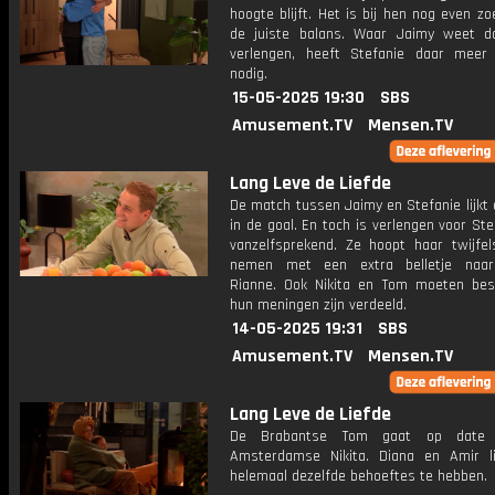
hoogte blijft. Het is bij hen nog even z
de juiste balans. Waar Jaimy weet da
verlengen, heeft Stefanie daar meer 
nodig.
15-05-2025 19:30
SBS
Amusement.TV
Mensen.TV
Lang Leve de Liefde
De match tussen Jaimy en Stefanie lijkt
in de goal. En toch is verlengen voor Ste
vanzelfsprekend. Ze hoopt haar twijfe
nemen met een extra belletje naar 
Rianne. Ook Nikita en Tom moeten bes
hun meningen zijn verdeeld.
14-05-2025 19:31
SBS
Amusement.TV
Mensen.TV
Lang Leve de Liefde
De Brabantse Tom gaat op date
Amsterdamse Nikita. Diana en Amir li
helemaal dezelfde behoeftes te hebben.