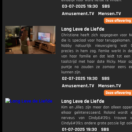
eindelijk haar ware liefde te vinden.
03-07-2025 19:30
SBS
Amusement.TV
Mensen.TV
Lang Leve de Liefde
Christiane heeft zich opgegeven voor N
die is speciaal voor haar teruggekomen.
Nobby natuurlijk nieuwsgierig wat C
precies in hem zag. Femke werkt in de 
van haar familie en dat leidt tot een 
taalstrijd met haar date Ricky. Maar o
puntje na zouden ze zomaar eens e
kunnen zijn.
02-07-2025 19:30
SBS
Amusement.TV
Mensen.TV
Lang Leve de Liefde
Kim en Jilles zijn meer dan alleen opper
elkaar geïnteresseerd. Roland wordt e
nerveus van Cindy&#39;s trouwe vie
Cindy&#39;s andere grote passie ligt ook
01-07-2025 19:30
SBS