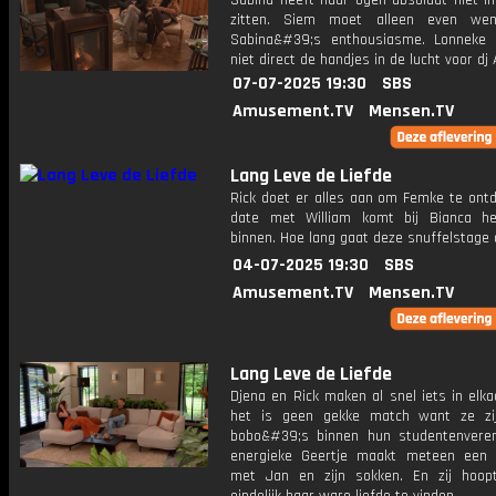
Sabina heeft haar ogen absoluut niet in
zitten. Siem moet alleen even we
Sabina&#39;s enthousiasme. Lonneke
niet direct de handjes in de lucht voor dj
07-07-2025 19:30
SBS
Amusement.TV
Mensen.TV
Lang Leve de Liefde
Rick doet er alles aan om Femke te ontd
date met William komt bij Bianca he
binnen. Hoe lang gaat deze snuffelstage
04-07-2025 19:30
SBS
Amusement.TV
Mensen.TV
Lang Leve de Liefde
Djena en Rick maken al snel iets in elka
het is geen gekke match want ze zij
bobo&#39;s binnen hun studentenveren
energieke Geertje maakt meteen een 
met Jan en zijn sokken. En zij hoo