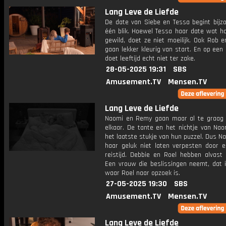
Lang Leve de Liefde
De date van Siebe en Tessa begint bijz
één blik. Hoewel Tessa haar date wat ha
gewild, doet ze niet moeilijk. Ook Rob e
gaan lekker kleurig van start. En op een
doet leeftijd echt niet ter zake.
28-05-2025 19:31
SBS
Amusement.TV
Mensen.TV
Lang Leve de Liefde
Naomi en Remy gaan maar al te graag
elkaar. De tante en het nichtje van Nao
het laatste stukje van hun puzzel. Dus 
haar geluk niet laten verpesten door e
reistijd. Debbie en Roel hebben alvast 
Een vrouw die beslissingen neemt, dat i
waar Roel naar opzoek is.
27-05-2025 19:30
SBS
Amusement.TV
Mensen.TV
Lang Leve de Liefde