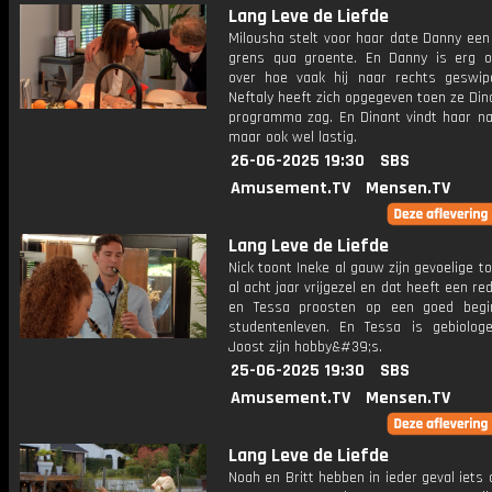
Lang Leve de Liefde
Milousha stelt voor haar date Danny een 
grens qua groente. En Danny is erg o
over hoe vaak hij naar rechts geswip
Neftaly heeft zich opgegeven toen ze Din
programma zag. En Dinant vindt haar n
maar ook wel lastig.
26-06-2025 19:30
SBS
Amusement.TV
Mensen.TV
Lang Leve de Liefde
Nick toont Ineke al gauw zijn gevoelige tou
al acht jaar vrijgezel en dat heeft een re
en Tessa proosten op een goed begi
studentenleven. En Tessa is gebiolog
Joost zijn hobby&#39;s.
25-06-2025 19:30
SBS
Amusement.TV
Mensen.TV
Lang Leve de Liefde
Noah en Britt hebben in ieder geval iets