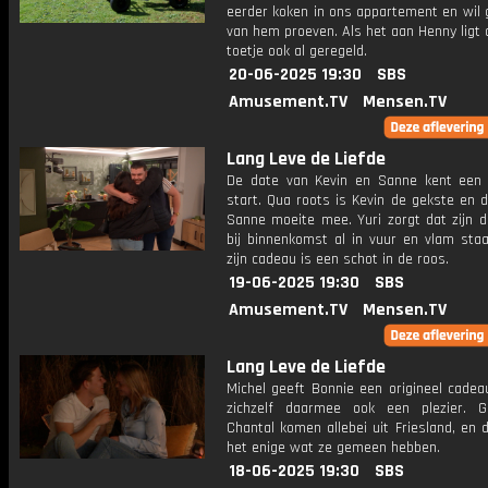
eerder koken in ons appartement en wil 
van hem proeven. Als het aan Henny ligt 
toetje ook al geregeld.
20-06-2025 19:30
SBS
Amusement.TV
Mensen.TV
Lang Leve de Liefde
De date van Kevin en Sanne kent een 
start. Qua roots is Kevin de gekste en 
Sanne moeite mee. Yuri zorgt dat zijn d
bij binnenkomst al in vuur en vlam staa
zijn cadeau is een schot in de roos.
19-06-2025 19:30
SBS
Amusement.TV
Mensen.TV
Lang Leve de Liefde
Michel geeft Bonnie een origineel cadea
zichzelf daarmee ook een plezier. 
Chantal komen allebei uit Friesland, en d
het enige wat ze gemeen hebben.
18-06-2025 19:30
SBS