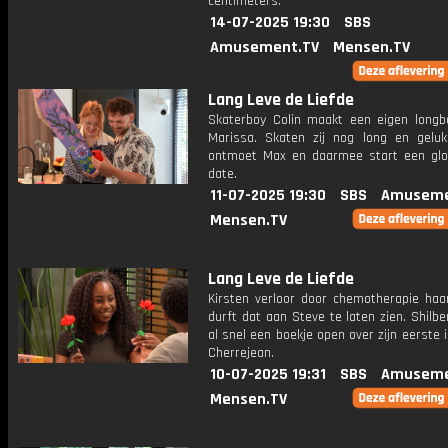
centimeters.
14-07-2025 19:30
SBS
Amusement.TV
Mensen.TV
Lang Leve de Liefde
Skaterboy Colin maakt een eigen longb
Marissa. Skaten zij nog long en gelu
ontmoet Max en daarmee start een gl
date.
11-07-2025 19:30
SBS
Amuseme
Mensen.TV
Lang Leve de Liefde
Kirsten verloor door chemotherapie haa
durft dat aan Steve te laten zien. Shilb
al snel een boekje open over zijn eerste 
Cherrejean.
10-07-2025 19:31
SBS
Amuseme
Mensen.TV