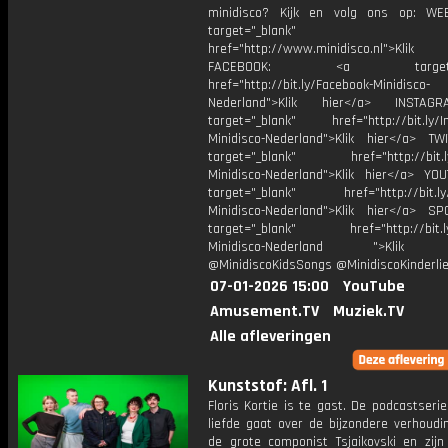
minidisco? Kijk en volg ons op: WE
target="_blank"
href="http://www.minidisco.nl">Klik
FACEBOOK: <a target="_
href="http://bit.ly/Facebook-Minidisco-
Nederland">Klik hier</a> INSTA
target="_blank" href="http://bit.ly/I
Minidisco-Nederland">Klik hier</a> TW
target="_blank" href="http://bit.ly
Minidisco-Nederland">Klik hier</a> YO
target="_blank" href="http://bit.ly
Minidisco-Nederland">Klik hier</a> SP
target="_blank" href="http://bit.ly
Minidisco-Nederland ">Klik h
@MinidiscoKidsSongs @MinidiscoKinderli
07-01-2026 15:00
YouTube
Amusement.TV
Muziek.TV
Alle afleveringen
Kunststof: Afl. 1
Floris Kortie is te gast. De podcastseri
liefde gaat over de bijzondere verhoudi
de grote componist Tsjaikovski en zij