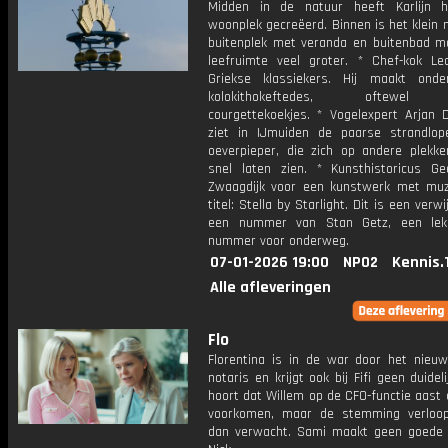
Midden in de natuur heeft Karlijn h
woonplek gecreëerd. Binnen is het klein
buitenplek met veranda en buitenbad m
leefruimte veel groter. * Chef-kok L
Griekse klassiekers. Hij maakt ond
kolokithokeftedes, oftewel 
courgettekoekjes. * Vogelexpert Arjan 
ziet in IJmuiden de paarse strandlo
oeverpieper, die zich op andere plekke
snel laten zien. * Kunsthistoricus Ge
Zwaagdijk voor een kunstwerk met muz
titel: Stella by Starlight. Dit is een verw
een nummer van Stan Getz, een lekk
nummer voor onderweg.
07-01-2026 19:00
NPO2
Kennis.
Alle afleveringen
Flo
Florentina is in de war door het nieu
notaris en krijgt ook bij Fifi geen duideli
hoort dat Willem op de CFO-functie aast 
voorkomen, maar de stemming verloo
dan verwacht. Sami maakt geen goede i