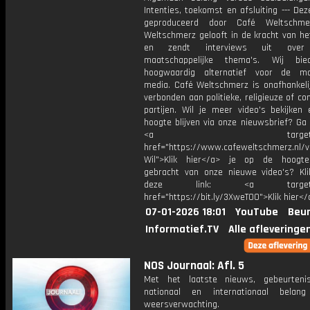
Intenties, toekomst en afsluiting --- Dez
geproduceerd door Café Weltschme
Weltschmerz gelooft in de kracht van he
en zendt interviews uit over 
maatschappelijke thema's. Wij bi
hoogwaardig alternatief voor de ma
media. Café Weltschmerz is onafhankelij
verbonden aan politieke, religieuze of c
partijen. Wil je meer video's bekijken
hoogte blijven via onze nieuwsbrief? Ga
<a target="_bl
href="https://www.cafeweltschmerz.nl/v
Wil">Klik hier</a> je op de hoogt
gebracht van onze nieuwe video's? Kl
deze link: <a target="_
href="https://bit.ly/3XweTO0">Klik hier</
07-01-2026 18:01
YouTube
Beur
Informatief.TV
Alle afleveringe
NOS Journaal: Afl. 5
Met het laatste nieuws, gebeurteni
nationaal en internationaal bela
weersverwachting.