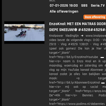
Nick.
07-01-2026 19:00
SBS
Serie.TV
Alle afleveringen
EnzoKnol: MET EEN MATRAS DOOR
DIEPE SNEEUW!❄️ #4528#4529#
Knolpower kledinglijn ➜ www.knolpowe
video bevat de volgende vlogs: 0:00 - V
29:13 - Vlog #4529 1:38:01 - Vlog #
speel ook games! Die kan je hier v
target="_blank"
href="http://bit.ly/EnzoKnolYoutube ▬ M
hier</a> naam is Enzo Knol en ik up
maandag, woensdag en zaterdag om 4
vlog op mijn YouTube kanaal Abonneer j
kanaal zodat je alles kan bekijken w
maak: <a target="_b
href="http://bit.ly/AbonneerEnzoKnol ▬ 
hier</a> mij ook op social me
target="_blank" href="https://enzo.kno
De">Klik hier</a> Bennies Podc
target="_blank"
href="https://www.podimo.nl/debennies