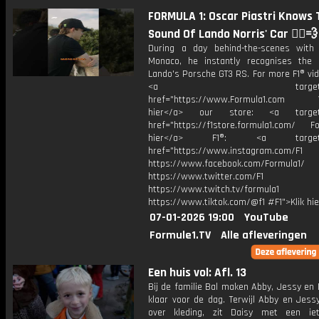
FORMULA 1: Oscar Piastri Knows 
Sound Of Lando Norris' Car 🧏‍♂️💨
During a day behind-the-scenes with
Monaco, he instantly recognises the
Lando's Porsche GT3 RS. For more F1® vide
<a target="_bl
href="https://www.Formula1.com Vis
hier</a> our store: <a target=
href="https://f1store.formula1.com/ Fol
hier</a> F1®: <a target="_
href="https://www.instagram.com/F1
https://www.facebook.com/Formula1/
https://www.twitter.com/F1
https://www.twitch.tv/formula1
https://www.tiktok.com/@f1 #F1">Klik hi
07-01-2026 19:00
YouTube
Formule1.TV
Alle afleveringen
Een huis vol: Afl. 13
Bij de familie Bal maken Abby, Jessy en 
klaar voor de dag. Terwijl Abby en Jess
over kleding, zit Daisy met een ie