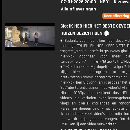
07-01-2026 20:00
NPO1
Nieuws.
Alle afleveringen
Gio: IK HEB HIER HET BESTE GEVOEL
HUIZEN BEZICHTIGEN!🏠
♦ Bedankt voor het kijken naar deze vid
hier mijn TRUIEN EN NOG MEER VETTE D
target="_blank" href="http://www.gioxl.
hier</a> Abonneer voor meer ple
target="_blank" href="http://bit.ly/Ab
♦">Klik hier</a> Mij dagelijks volgen?
kijkje hier: - Instagram: <a target
href="https://www.instagram.com/gio/
hier</a> ben Giovanni en ik probeer het 
YouTube te entertainen met video's! Al mi
zijn in 1080p, dat betekent dus HD! 
video's als verhalen over levensgebeur
vlogs en allerlei challenges en rando
Reizen en vloggen vind ik het leukste o
Ik upload ook veel video's met mijn fam
dat wordt altijd goed ontvangen. Om 
17:30 kan jij een video verwachten.