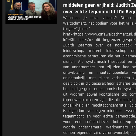
middelen geen vrijheid: Judith 
over echte tegenmacht | De Begr
Waardeer je onze video's? Steun 
Weltschmerz, het podium voor het vrije 
target="_blank"
href="https://www.cafeweltschmerz.nl/
In">Klik hier</a> dit begrenzersgespre
Judith Zeeman over de noodzaak v
leiderschap, moreel leiderschap e
economische structuren die het algeme
dienen. Als systemisch therapeut en b
van ondernemers laat zij zien hoe per
ontwikkeling en maatschappelijke ve
onlosmakelijk met elkaar verbonden zij
deelt ook in dit gesprek haar scherpe a
het huidige geld- en economische systee
uit waarom zowel kapitalisme als c
top-downstructuren zijn die uiteindelijk 
ongelijkheid en machtsconcentratie. Vol
is eigendom van eigen middelen essent
tegenmacht en voor echte democratie.
voor een coöperatieve, bottom-up e
waarin ondernemers, werknemers en
samen eigenaar zijn, verantwoordelijkhe