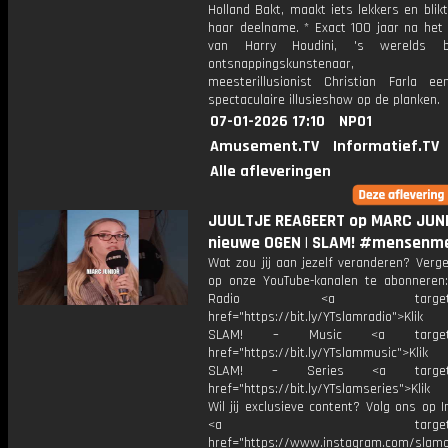
Holland Bakt, maakt iets lekkers en blik
haar deelname. * Exact 100 jaar na het 
van Harry Houdini, 's werelds b
ontsnappingskunstenaar, 
meesterillusionist Christian Farla e
spectaculaire illusieshow op de planken.
07-01-2026 17:10
NPO1
Amusement.TV
Informatief.TV
Alle afleveringen
JUULTJE REAGEERT op MARC JUNI
nieuwe OGEN | SLAM! #mensenm
Wat zou jij aan jezelf veranderen? Verge
op onze YouTube-kanalen te abonneren
Radio <a target="_b
href="https://bit.ly/YTslamradio">Klik
SLAM! – Music <a target="_
href="https://bit.ly/YTslammusic">Klik
SLAM! – Series <a target="
href="https://bit.ly/YTslamseries">Klik
Wil jij exclusieve content? Volg ons op 
<a target="_bl
href="https://www.instagram.com/slamoff