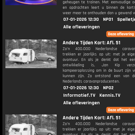
geheugen te trainen. Met eenvoudige o
en opdrachten leert u binnen de kort
weer meer te onthouden dan u gewend 
07-01-2026 12:30
NPO1
Spelletj
Alle afleveringen
Andere Tijden Kort: Afl. 51
Zo'n 400.000 Nederlandse caravanb
trekken er jaarlijks op uit: met je eig
avontuur. En als je denkt dat het ee
ontwikkeling is, Jan Kip ver
kampeeroplossing om in de buurt zijn vr
kunnen zijn. Zo ontstond een van d
Nederlands caravanproducenten.
07-01-2026 12:30
NPO2
Informatief.TV
Kennis.TV
Alle afleveringen
Andere Tijden Kort: Afl. 51
Zo'n 400.000 Nederlandse caravanb
trekken er jaarlijks op uit: met je eig
avontuur. En als je denkt dat het ee