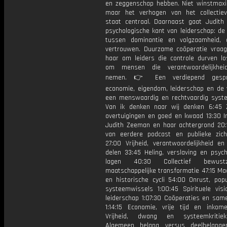
en zeggenschap hebben. Niet winstmaxim
maar het verhogen van het collectiev
staat centraal. Daarnaast gaat Judith
psychologische kant van leiderschap: de
tussen dominantie en volgzaamheid,
vertrouwen. Duurzame coöperatie vraag
haar om leiders die controle durven lo
om mensen die verantwoordelijkhei
nemen. 👉 Een verdiepend gespr
economie, eigendom, leiderschap en de
een menswaardig en rechtvaardig syst
Van ik denken naar wij denken 6:45 Z
overtuigingen en goed en kwaad 13:30 In
Judith Zeeman en haar achtergrond 20:
van eerdere podcast en publieke zich
27:00 Vrijheid, verantwoordelijkheid en 
delen 33:45 Heling, verslaving en psych
lagen 40:30 Collectief bewust
maatschappelijke transformatie 47:15 Mac
en historische cycli 54:00 Onrust, pop
systeemwissels 1:00:45 Spirituele visi
leiderschap 1:07:30 Coöperaties en sam
1:14:15 Economie, vrije tijd en inkome
Vrijheid, dwang en systeemkritiek
Algemeen belang versus deelbelange