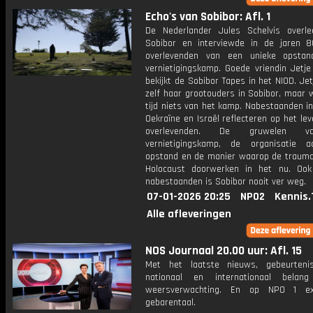
Echo's van Sobibor: Afl. 1
De Nederlander Jules Schelvis overle
Sobibor en interviewde in de jaren 
overlevenden van een unieke opstan
vernietigingskamp. Goede vriendin Jetj
bekijkt de Sobibor Tapes in het NIOD. Jet
zelf haar grootouders in Sobibor, maar 
tijd niets van het kamp. Nabestaanden i
Oekraïne en Israël reflecteren op het le
overlevenden. De gruwelen 
vernietigingskamp, de organisatie 
opstand en de manier waarop de trauma
Holocaust doorwerken in het nu. Oo
nabestaanden is Sobibor nooit ver weg.
07-01-2026 20:25
NPO2
Kennis.
Alle afleveringen
NOS Journaal 20.00 uur: Afl. 15
Met het laatste nieuws, gebeurteni
nationaal en internationaal bela
weersverwachting. En op NPO 1 e
gebarentaal.