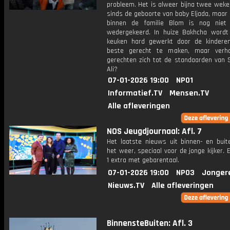
probleem. Het is alweer bijna twee weke
sinds de geboorte van baby Eljada, maar
binnen de familie Blom is nog niet
wedergekeerd. In huize Bakhcha wordt
keuken hard gewerkt door de kinder
beste gerecht te maken, maar verh
gerechten zich tot de standaarden van 
Ali?
07-01-2026 19:00
NPO1
Informatief.TV
Mensen.TV
Alle afleveringen
NOS Jeugdjournaal: Afl. 7
Het laatste nieuws uit binnen- en buit
het weer, speciaal voor de jonge kijker.
1 extra met gebarentaal.
07-01-2026 19:00
NPO3
Jonger
Nieuws.TV
Alle afleveringen
BinnensteBuiten: Afl. 3