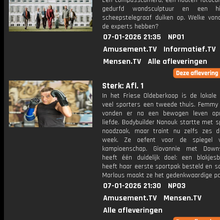
Een compasscamera, een houten fotoca
gedurfd wandsculptuur en een his
scheepstelegraaf duiken op. Welke vond
de experts hebben?
07-01-2026 21:35
NPO1
Amusement.TV
Informatief.TV
Mensen.TV
Alle afleveringen
Sterk: Afl. 1
In het Friese Oldeberkoop is de lokale
veel sporters een tweede thuis. Femmy
vonden er na een bewogen leven op
liefde. Bodybuilder Nanouk startte met s
noodzaak, maar traint nu zelfs zes 
week. Ze oefent voor de spiegel 
kampioenschap. Giovannie met Down
heeft één duidelijk doel: een blokjesbu
heeft haar eerste sportpak besteld en 
Marlous maakt ze het gedenkwaardige pa
07-01-2026 21:30
NPO3
Amusement.TV
Mensen.TV
Alle afleveringen