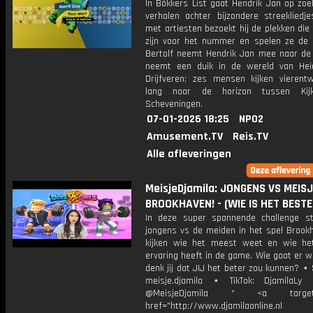
In Bökkers List gaat Hendrik Jan op zoe
verhalen achter bijzondere streekliedj
met artiesten bezoekt hij de plekken die 
zijn voor het nummer en spelen ze de s
Bertolf neemt Hendrik Jan mee naar de 
neemt een duik in de wereld van Heid
Drijfveren: zes mensen kijken vierentw
lang naar de horizon tussen Kij
Scheveningen.
07-01-2026 18:25
NPO2
Amusement.TV
Reis.TV
Alle afleveringen
MeisjeDjamila: JONGENS VS MEISJ
BROOKHAVEN! - (WIE IS HET BESTE
In deze super spannende challenge st
jongens vs de meiden in het spel Brook
kijken wie het meest weet en wie h
ervaring heeft in de game. Wie gaat er 
denk jij dat JIJ het beter zou kunnen? ⋆
meisje.djamila ⋆ TikTok: DjamilaLy
@MeisjeDjamila * <a target="
href="http://www.djamilaonline.nl