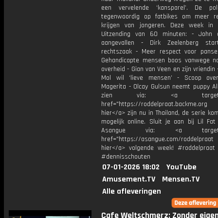
een vervelende ‘kansparel’. De poli
tegenwoordig op fatbikes om meer r
krijgen van jongeren. Deze week in
Uitzending van 60 minuten: - John 
aangevallen - Dirk Zeelenberg star
rechtszaak - Meer respect voor panse
Gehandicapte mensen boos vanwege n
overheid - Gian van Veen en zijn vriendin 
Mol wil ‘lieve mensen’ - Scoop ove
Magerita - Olcay Gulsun neemt puppy Al
zien via: <a target="_
href="https://roddelpraat.backme.org 
hier</a> zijn nu in Thailand, de serie ko
mogelijk online. Sluit je aan bij Lil Fa
Asangue via: <a target="_
href="https://asangue.com/roddelpraat 
hier</a> volgende week! #roddelpraat
#dennisschouten
07-01-2026 18:02
YouTube
Amusement.TV
Mensen.TV
Alle afleveringen
Cafe Weltschmerz: Zonder eige