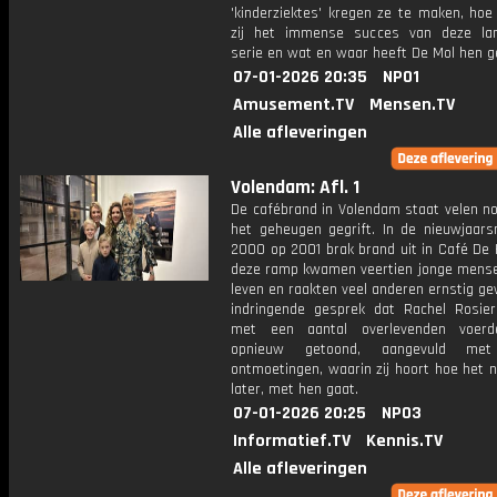
'kinderziektes' kregen ze te maken, hoe
zij het immense succes van deze la
serie en wat en waar heeft De Mol hen g
07-01-2026 20:35
NPO1
Amusement.TV
Mensen.TV
Alle afleveringen
Volendam: Afl. 1
De cafébrand in Volendam staat velen nog
het geheugen gegrift. In de nieuwjaars
2000 op 2001 brak brand uit in Café De 
deze ramp kwamen veertien jonge mens
leven en raakten veel anderen ernstig g
indringende gesprek dat Rachel Rosie
met een aantal overlevenden voerd
opnieuw getoond, aangevuld met
ontmoetingen, waarin zij hoort hoe het n
later, met hen gaat.
07-01-2026 20:25
NPO3
Informatief.TV
Kennis.TV
Alle afleveringen