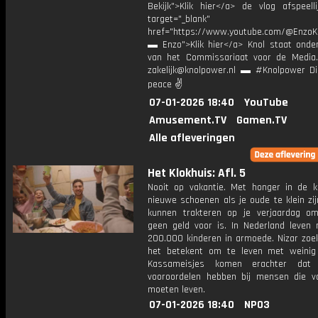
Bekijk">Klik hier</a> de vlog afspeelli
target="_blank"
href="https://www.youtube.com/@EnzoKn
▬ Enzo">Klik hier</a> Knol staat onder
van het Commissariaat voor de Media.
zakelijk@knolpower.nl ▬ #Knolpower Di
peace ✌
07-01-2026 18:40
YouTube
Amusement.TV
Gamen.TV
Alle afleveringen
Het Klokhuis: Afl. 5
Nooit op vakantie. Met honger in de k
nieuwe schoenen als je oude te klein zij
kunnen trakteren op je verjaardag o
geen geld voor is. In Nederland leven
200.000 kinderen in armoede. Nizar zoek
het betekent om te leven met weinig
Kassameisjes komen erachter dat
vooroordelen hebben bij mensen die v
moeten leven.
07-01-2026 18:40
NPO3