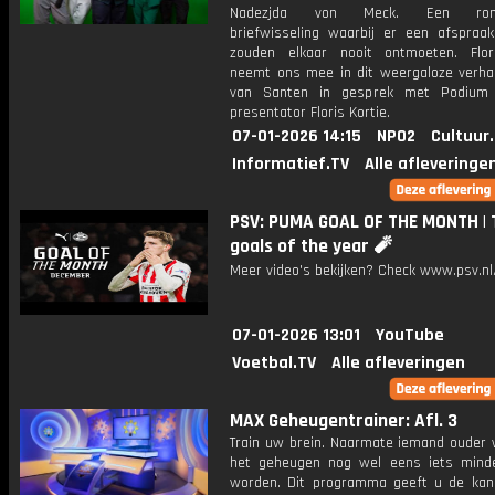
Nadezjda von Meck. Een roma
briefwisseling waarbij er een afspraa
zouden elkaar nooit ontmoeten. Flor
neemt ons mee in dit weergaloze verhaa
van Santen in gesprek met Podium K
presentator Floris Kortie.
07-01-2026 14:15
NPO2
Cultuur
Informatief.TV
Alle afleveringe
PSV: PUMA GOAL OF THE MONTH | 
goals of the year 🧨
Meer video's bekijken? Check www.psv.nl/
07-01-2026 13:01
YouTube
Voetbal.TV
Alle afleveringen
MAX Geheugentrainer: Afl. 3
Train uw brein. Naarmate iemand ouder w
het geheugen nog wel eens iets mind
worden. Dit programma geeft u de ka