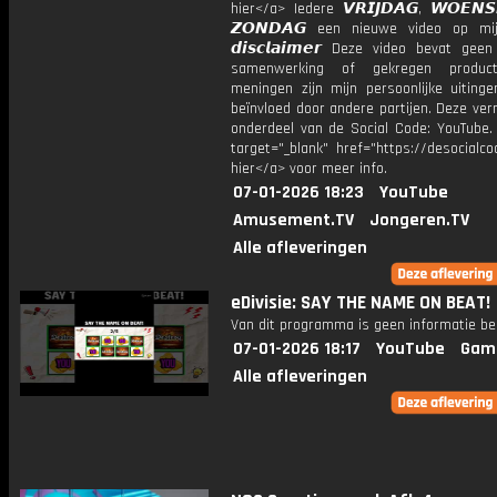
hier</a> Iedere 𝙑𝙍𝙄𝙅𝘿𝘼𝙂, 𝙒𝙊𝙀𝙉
𝙕𝙊𝙉𝘿𝘼𝙂 een nieuwe video op mi
𝙙𝙞𝙨𝙘𝙡𝙖𝙞𝙢𝙚𝙧 Deze video bevat gee
samenwerking of gekregen product
meningen zijn mijn persoonlijke uitinge
beïnvloed door andere partijen. Deze ver
onderdeel van de Social Code: YouTube.
target="_blank" href="https://desocialcod
hier</a> voor meer info.
07-01-2026 18:23
YouTube
Amusement.TV
Jongeren.TV
Alle afleveringen
eDivisie: SAY THE NAME ON BEAT!
Van dit programma is geen informatie be
07-01-2026 18:17
YouTube
Gam
Alle afleveringen