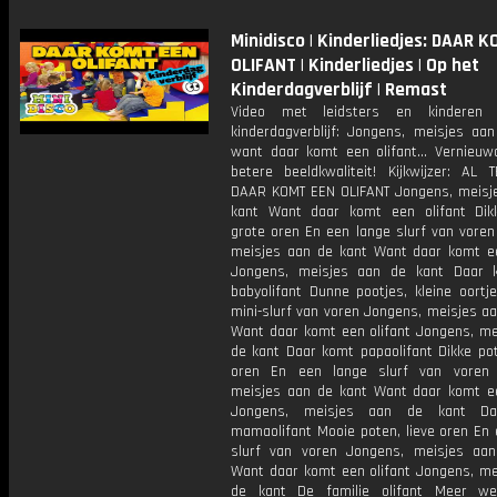
Minidisco | Kinderliedjes: DAAR 
OLIFANT | Kinderliedjes | Op het
Kinderdagverblijf | Remast
Video met leidsters en kinderen
kinderdagverblijf: Jongens, meisjes aan
want daar komt een olifant… Vernieuwd
betere beeldkwaliteit! Kijkwijzer: AL 
DAAR KOMT EEN OLIFANT Jongens, meisj
kant Want daar komt een olifant Dik
grote oren En een lange slurf van voren
meisjes aan de kant Want daar komt ee
Jongens, meisjes aan de kant Daar 
babyolifant Dunne pootjes, kleine oortj
mini-slurf van voren Jongens, meisjes a
Want daar komt een olifant Jongens, me
de kant Daar komt papaolifant Dikke pot
oren En een lange slurf van voren 
meisjes aan de kant Want daar komt ee
Jongens, meisjes aan de kant D
mamaolifant Mooie poten, lieve oren En 
slurf van voren Jongens, meisjes aa
Want daar komt een olifant Jongens, me
de kant De familie olifant Meer we