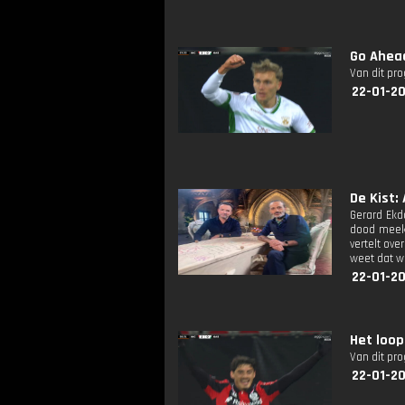
Go Ahead
Van dit pr
22-01-2
De Kist: 
Gerard Ekd
dood meeki
vertelt ov
weet dat w
22-01-2
Het loop
Van dit pr
22-01-20