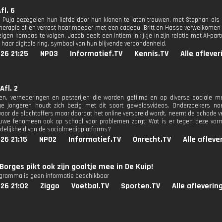
fl. 6
n Puja bezegelen hun liefde door hun klonen te laten trouwen, met Stephan als
herapie af en verrast haar moeder met een cadeau. Britt en Hasse verwelkomen h
eigen kompas te volgen. Jacob deelt een intiem inkijkje in zijn relatie met AI-par
j haar digitale ring, symbool van hun blijvende verbondenheid.
26 21:25
NPO3
Informatief.TV
Kennis.TV
Alle afleve
Afl. 2
jen, vernederingen en pesterijen die worden gefilmd en op diverse sociale 
ige jongeren houdt zich bezig met dit soort geweldsvideos. Onderzoekers n
 voor de slachtoffers maar doordat het online verspreid wordt, neemt de schade ve
euwe fenomeen ook op school voor problemen zorgt. Wat is er tegen deze vor
delijkheid van de socialmediaplatforms?
26 21:15
NPO2
Informatief.TV
Onrecht.TV
Alle afleve
Borges pikt ook zijn goaltje mee in De Kuip!
ogramma is geen informatie beschikbaar
26 21:02
Ziggo
Voetbal.TV
Sporten.TV
Alle afleverin