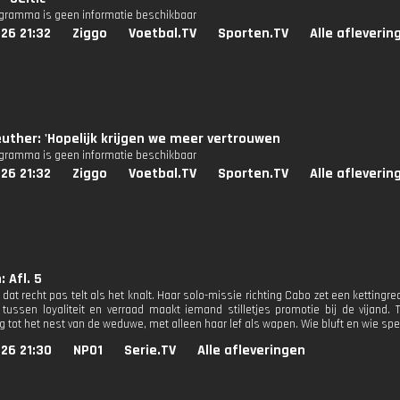
ogramma is geen informatie beschikbaar
26 21:32
Ziggo
Voetbal.TV
Sporten.TV
Alle afleverin
uther: 'Hopelijk krijgen we meer vertrouwen
ogramma is geen informatie beschikbaar
26 21:32
Ziggo
Voetbal.TV
Sporten.TV
Alle afleverin
 Afl. 5
 dat recht pas telt als het knalt. Haar solo-missie richting Cabo zet een kettingreact
tussen loyaliteit en verraad maakt iemand stilletjes promotie bij de vijand. T
g tot het nest van de weduwe, met alleen haar lef als wapen. Wie bluft en wie spe
26 21:30
NPO1
Serie.TV
Alle afleveringen