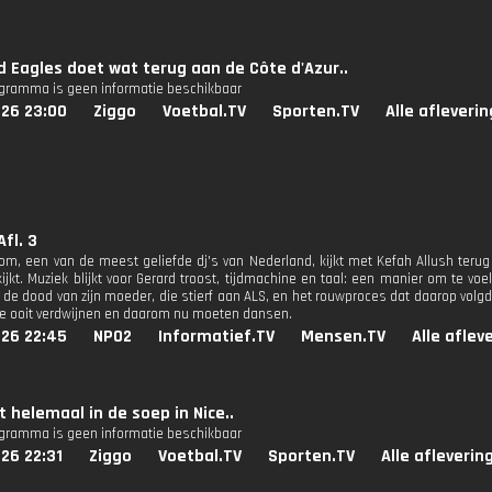
 Eagles doet wat terug aan de Côte d'Azur..
ogramma is geen informatie beschikbaar
026 23:00
Ziggo
Voetbal.TV
Sporten.TV
Alle afleveri
Afl. 3
om, een van de meest geliefde dj's van Nederland, kijkt met Kefah Allush terug o
jkt. Muziek blijkt voor Gerard troost, tijdmachine en taal: een manier om te voe
er de dood van zijn moeder, die stierf aan ALS, en het rouwproces dat daarop vo
e ooit verdwijnen en daarom nu moeten dansen.
026 22:45
NPO2
Informatief.TV
Mensen.TV
Alle aflev
t helemaal in de soep in Nice..
ogramma is geen informatie beschikbaar
26 22:31
Ziggo
Voetbal.TV
Sporten.TV
Alle afleverin