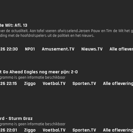
e Wit: Afl. 13
ver de actualiteit. Aan tafel voeren afwisselend Jeroen Pauw en Tim de Wit het g
ding met de hoofdrolspelers uit de politiek en het nieuws.
026 22:30
NPO1
Amusement.TV
Nieuws.TV
Alle afleve
t Go Ahead Eagles nog meer pijn: 2-0
ogramma is geen informatie beschikbaar
26 22:15
Ziggo
Voetbal.TV
Sporten.TV
Alle afleverin
rd - Sturm Graz
ogramma is geen informatie beschikbaar
26 22:01
Ziggo
Voetbal.TV
Sporten.TV
Alle afleverin