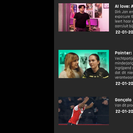
AI love: A
Dirk Jan e
exposure t
leert haar 
aansluit bi
22-01-20
Pointer: 
Vechtparti
minderjar
ingrijpend
dat dit ni
verantwoor
22-01-20
Gonçalo 
Van dit pr
22-01-20