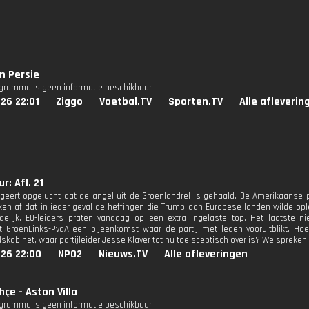
n Persie
ogramma is geen informatie beschikbaar
26 22:01
Ziggo
Voetbal.TV
Sporten.TV
Alle afleverin
r: Afl. 21
geert opgelucht dat de angel uit de Groenlandrel is gehaald. De Amerikaanse 
ken af dat in ieder geval de heffingen die Trump aan Europese landen wilde opl
delijk. EU-leiders praten vandaag op een extra ingelaste top. Het laatste 
t GroenLinks-PvdA een bijeenkomst waar de partij met leden vooruitblikt. Hoe
kabinet, waar partijleider Jesse Klaver tot nu toe sceptisch over is? We spreken 
026 22:00
NPO2
Nieuws.TV
Alle afleveringen
çe - Aston Villa
ogramma is geen informatie beschikbaar