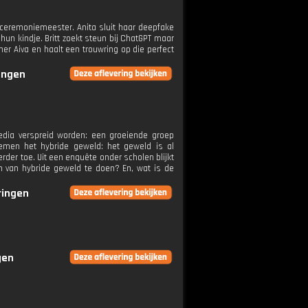
 ceremoniemeester. Anita sluit haar deepfake
un kindje. Britt zoekt steun bij ChatGPT maar
tner Aiva en haalt een trouwring op die perfect
ringen
media verspreid worden: een groeiende groep
oemen het hybride geweld: het geweld is al
rder toe. Uit een enquête onder scholen blijkt
m van hybride geweld te doen? En, wat is de
ringen
gen