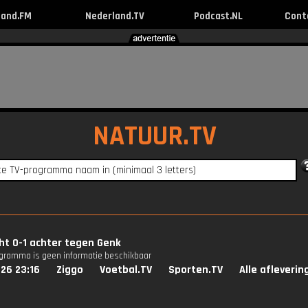
land.FM
Nederland.TV
Podcast.NL
Cont
NATUUR.TV
ht 0-1 achter tegen Genk
ogramma is geen informatie beschikbaar
26 23:16
Ziggo
Voetbal.TV
Sporten.TV
Alle afleverin