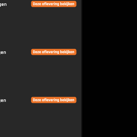
ngen
gen
gen