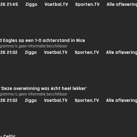
26 21:45
Ziggo
Voetbal.TV
Sporten.TV
Alle afleveri
 Eagles op een 1-0 achterstand in Nice
ogramma is geen informatie beschikbaar
26 21:32
Ziggo
Voetbal.TV
Sporten.TV
Alle afleverin
 'Deze overwinning was écht heel lekker'
ogramma is geen informatie beschikbaar
26 21:32
Ziggo
Voetbal.TV
Sporten.TV
Alle afleverin
- Celtic