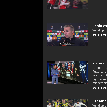
Robin va
Van dit pr
22-01-20
Nieuwsuu
Europa rea
Rutte spra
veel ondui
organiseer
minderheids
22-01-2
Fenerbah
Van dit pr