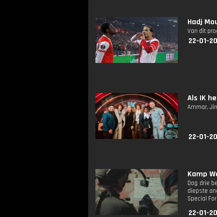
Hadj Mou
Van dit pr
22-01-2
Als IK he
Ammar, Jim
22-01-2
Kamp Wae
Dag drie b
diepste an
Special Fo
22-01-2