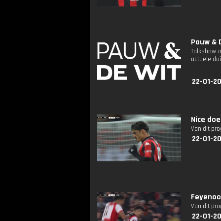
Pauw & D
Talkshow o
actuele dui
22-01-2
Nice doe
Van dit pr
22-01-20
Feyenoo
Van dit pr
22-01-20