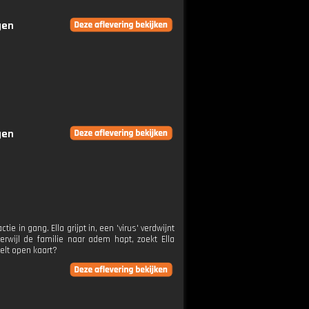
gen
gen
ie in gang. Ella grijpt in, een 'virus' verdwijnt
erwijl de familie naar adem hapt, zoekt Ella
elt open kaart?