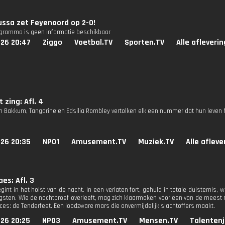
ssa zet Feyenoord op 2-0!
ogramma is geen informatie beschikbaar
026 20:47
Ziggo
Voetbal.TV
Sporten.TV
Alle afleveri
t zing: Afl. 4
 Bakkum, Tangarine en Edsilia Rombley vertolken elk een nummer dat hun leven hee
026 20:35
NPO1
Amusement.TV
Muziek.TV
Alle aflev
s: Afl. 3
egint in het holst van de nacht. In een verlaten fort, gehuld in totale duisterni
gsten. Wie de nachtproef overleeft, mag zich klaarmaken voor een van de meest 
rces: de Tenderfeet. Een loodzware mars die onvermijdelijk slachtoffers maakt.
026 20:25
NPO3
Amusement.TV
Mensen.TV
Talentenj