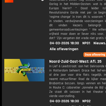
Oorlog in het Midden-Oosten: wat is d
Europa hierin? * Dood leider Isla
Revolutionaire Garde niet per se begi
'regime change' in Iran: dit is waarom * 
in steden, verdwijnende voorzieningen i
dit vinden kiezers belangrijk
gemeenteraadsverkiezingen * We willen
vrijheid maar doen er liever niks voor,
dat? 'Zijn vergeten dat vrede niet gratis i
04-03-2026 18:30
NPO1
Nieuws
Alle afleveringen
Noord-Zuid-Oost-West: Afl. 35
In Lief & Leedstraat: aan het Gekroonde
in Rotterdam beheert Grace het lief-en-
al drie jaar voor drie flats tegelijk. 
neemt natuurfilmer Roel de kijker me
Brabantse bossen, langs vennen en hei
In Route C: cabaretier Janneke de Bijl 
Ze staat dit seizoen in het theater
vierde voorstelling.
04-03-2026 18:30
NPO2