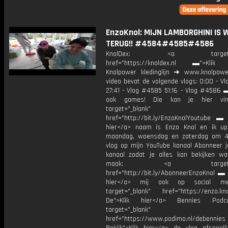
EnzoKnol: MIJN LAMBORGHINI IS 
TERUG!! #4584#4585#4586
KnolDex: <a target="_
href="https://knoldex.nl ▬">Klik 
Knolpower kledinglijn ➜ www.knolpowe
video bevat de volgende vlogs: 0:00 - V
27:41 - Vlog #4585 51:16 - Vlog #4586 ▬
ook games! Die kan je hier vin
target="_blank"
href="http://bit.ly/EnzoKnolYoutube ▬ M
hier</a> naam is Enzo Knol en ik up
maandag, woensdag en zaterdag om 4
vlog op mijn YouTube kanaal Abonneer j
kanaal zodat je alles kan bekijken w
maak: <a target="_b
href="http://bit.ly/AbonneerEnzoKnol ▬ 
hier</a> mij ook op social me
target="_blank" href="https://enzo.kno
De">Klik hier</a> Bennies Podc
target="_blank"
href="https://www.podimo.nl/debennies