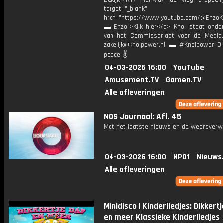
Bekijk">Klik hier</a> de vlog afspeelli
target="_blank"
href="https://www.youtube.com/@EnzoKn
▬ Enzo">Klik hier</a> Knol staat onder
van het Commissariaat voor de Media.
zakelijk@knolpower.nl ▬ #Knolpower Di
peace ✌
04-03-2026 16:00
YouTube
Amusement.TV
Gamen.TV
Alle afleveringen
NOS Journaal: Afl. 45
Met het laatste nieuws en de weersverw
04-03-2026 16:00
NPO1
Nieuws
Alle afleveringen
Minidisco | Kinderliedjes: Dikkert
en meer Klassieke Kinderliedjes 