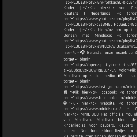
list=PL0Ce81PoTVxi6nHf5IXkgchUHt-cLE4
Kinderliedjes">Klik hier</a> voor P
Kleuters | Nederlands: <a target=
href="https://www.youtube.com/playlist
list=PL0Ce81PoTVxgEz8M8u_HqJueDd48
Kinderliedjes">Klik hier</a> om op te
Dansen met Minidisco: <a target=
href="https://www.youtube.com/playlist
list=PL0Ce81PoTVxieWTUCF7wiOxuksmWtJp
hier</a> 🎧 Beluister onze muziek op Sp
target="_blank"
href="https://open.spotify.com/artist/
si=SEUbsDvzRB6wi1qBLEnk5A Volg">Klik
Minidisco op social media: 📸 Inst
target="_blank"
href="https://www.instagram.com/minidis
📘">Klik hier</a> Facebook: <a target
href="https://www.facebook.com/minidi
🌐">Klik hier</a> Website: <a target
href="https://www.minidisco.nl/ – O
hier</a> MINIDISCO Het officiële YouTu
van Minidisco. Minidisco biedt de
kinderliedjes voor peuters, kleuters
kinderen. Nederlandse kinderliedjes om 
kleuters te laten zingen, dansen en lere