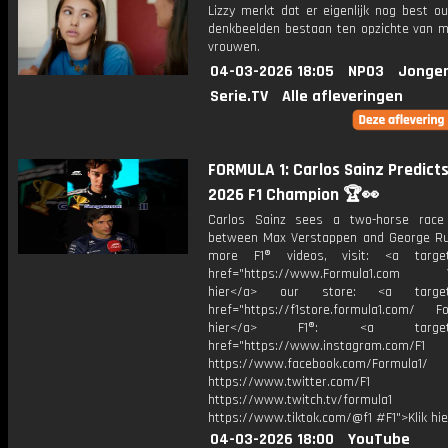
Lizzy merkt dat er eigenlijk nog best o
denkbeelden bestaan ten opzichte van 
vrouwen.
04-03-2026 18:05
NPO3
Jonger
Serie.TV
Alle afleveringen
FORMULA 1: Carlos Sainz Predict
2026 F1 Champion 🏆👀
Carlos Sainz sees a two-horse race
between Max Verstappen and George Rus
more F1® videos, visit: <a target=
href="https://www.Formula1.com Vis
hier</a> our store: <a target=
href="https://f1store.formula1.com/ Fol
hier</a> F1®: <a target="_
href="https://www.instagram.com/F1
https://www.facebook.com/Formula1/
https://www.twitter.com/F1
https://www.twitch.tv/formula1
https://www.tiktok.com/@f1 #F1">Klik hi
04-03-2026 18:00
YouTube