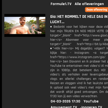
Formule1.TV
Alle afleveringen
Gio: HET ROMMELT DE HELE DAG IN
LUCHT...
♦ Bedankt voor het kijken naar deze vid
hier mijn TRUIEN EN NOG MEER VETTE D
target="_blank" href="http://www.gioxl.
hier</a> Abonneer voor meer ple
target="_blank" href="http://bit.ly/Ab
♦">Klik hier</a> Mij dagelijks volgen?
kijkje hier: - Instagram: <a target
href="https://www.instagram.com/gio/
hier</a> ben Giovanni en ik probeer het 
YouTube te entertainen met video's! Al mi
zijn in 1080p, dat betekent dus HD! 
video's als verhalen over levensgebeur
vlogs en allerlei challenges en rando
Reizen en vloggen vind ik het leukste o
Ik upload ook veel video's met mijn fam
dat wordt altijd goed ontvangen. Om 
17:30 kan jij een video verwachten.
04-03-2026 17:30
YouTube
Amusement.TV
Jongeren.TV