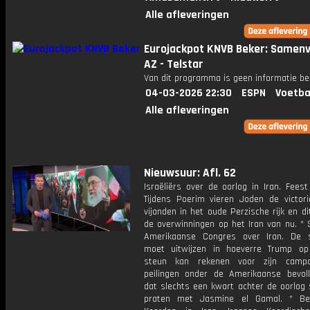
Alle afleveringen
Eurojackpot KNVB Beker: Samenv
AZ - Telstar
Van dit programma is geen informatie be
04-03-2026 22:30
ESPN
Voetba
Alle afleveringen
Nieuwsuur: Afl. 62
Israëliërs over de oorlog in Iran. Feest 
Tijdens Poerim vieren Joden de victor
vijanden in het oude Perzische rijk en di
de overwinningen op het Iran van nu. *
Amerikaanse Congres over Iran. De 
moet uitwijzen in hoeverre Trump op 
steun kan rekenen voor zijn campa
peilingen onder de Amerikaanse bevolki
dat slechts een kwart achter de oorlog 
praten met Jasmine el Gamal. * Be