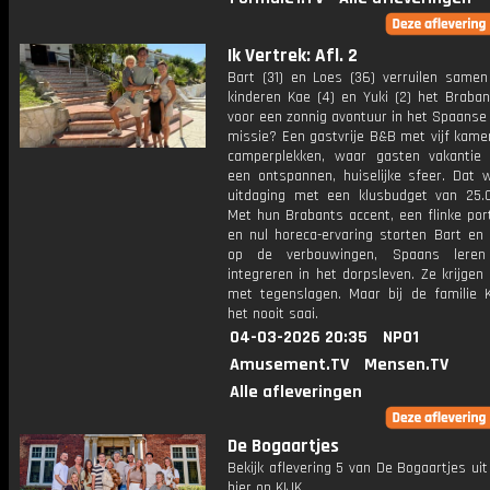
Ik Vertrek: Afl. 2
Bart (31) en Loes (36) verruilen same
kinderen Kae (4) en Yuki (2) het Braban
voor een zonnig avontuur in het Spaanse
missie? Een gastvrije B&B met vijf kame
camperplekken, waar gasten vakantie 
een ontspannen, huiselijke sfeer. Dat 
uitdaging met een klusbudget van 25.
Met hun Brabants accent, een flinke por
en nul horeca-ervaring storten Bart en 
op de verbouwingen, Spaans lere
integreren in het dorpsleven. Ze krijge
met tegenslagen. Maar bij de familie K
het nooit saai.
04-03-2026 20:35
NPO1
Amusement.TV
Mensen.TV
Alle afleveringen
De Bogaartjes
Bekijk aflevering 5 van De Bogaartjes uit
hier op KIJK.