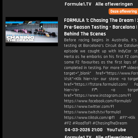
Formule1.TV
Alle afleveringen
FORMULA 1: Chasing The Dream |
Pre-Season Testing - Barcelona |
Behind The Scenes
Before racing begins in Australia, it’s
testing at Barcelona's Circuit de Cataluny
episode we caught up with IndyCar st
Herta as he embarks on his first F2 cam
some F2 favourites as the first laps of
completed in testing. For more F1® videos,
target="_blank" href="https://www.For
Visit">Klik hier</a> our store: <a targe
href="https://f1store.formula1.com/ Fol
hier</a> F1®: <a target="_
href="https://www.instagram.com/F1
https://www.facebook.com/Formula1/
https://www.twitter.com/F1
https://www.twitch.tv/formula1
https://www.tiktok.com/@f1 #F1">Klik
#F2 #RoadToF1 #ChasingTheDream
04-03-2026 21:00
YouTube
Formule1.TV
Alle afleveringen