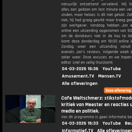
natuurlijk ontzettend vervelend. Wij 
alles aan gedaan om last minute een ver
vinden, maar helaas is dit niet gelukt. Ze
niet, hij had graag gewild maar kreeg gee
zijn werkgever. Vandaag hebben Jan 
online een uitzending opgenomen van 50
om de donateurs niet in de kou te la
komt deze donderdag om 18:00 online i
Zondag weer een uitzending vanuit 
evenals Jan’s reviews. Volgende week z
zeker weer. Onze excuses en we hopen
editor snel en veilig thuiskomt
04-03-2026 16:36
YouTube
Amusement.TV
Mensen.TV
Alle afleveringen
Cafe Weltschmerz: stikstofmode
kritiek van Meester en reacties u
media en politiek.
Van dit programma is geen informatie be
04-03-2026 16:33
YouTube
Beu
Informatief.TV
Alle afleveringe