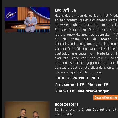
Eva: Afl. 86
Het is dag vijf van de oorlog in het Mid
en het conflict breidt zich steeds verde
de wereld. Abdou Bouzerda, Joost Vullin
Frank en Maarten van Rossum schuiven 
laatste ontwikkelingen te bespreken. * A
hij de stem die de meest hist
voetbalavonden nóg onvergetelijker maa
van der Goot. Dit jaar werd hij verkozen
voetbalcommentator van Nederland. Hi
over zijn liefde voor het vak. * Davina
betekent spektakel gegarandeerd. Ook b
de studio doet ze iets bijzonders en zin
nieuwe single Still champagne.
04-03-2026 19:00
NPO1
Amusement.TV
Mensen.TV
Nieuws.TV
Alle afleveringen
Doorzetters
Bekijk aflevering 5 van Doorzetters uit
hier op KIJK.