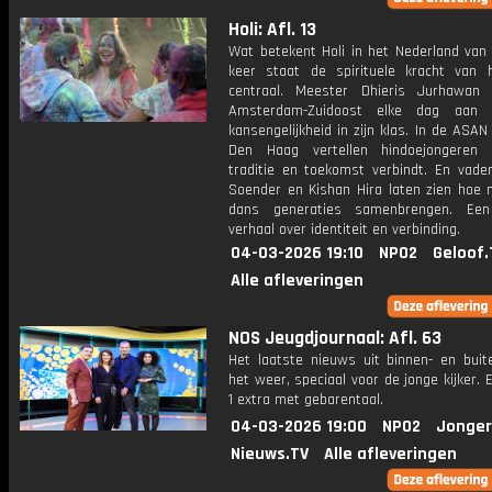
Holi: Afl. 13
Wat betekent Holi in het Nederland van
keer staat de spirituele kracht van 
centraal. Meester Dhieris Jurhawan
Amsterdam-Zuidoost elke dag aan
kansengelijkheid in zijn klas. In de ASAN
Den Haag vertellen hindoejongeren 
traditie en toekomst verbindt. En vade
Soender en Kishan Hira laten zien hoe 
dans generaties samenbrengen. Een 
verhaal over identiteit en verbinding.
04-03-2026 19:10
NPO2
Geloof.
Alle afleveringen
NOS Jeugdjournaal: Afl. 63
Het laatste nieuws uit binnen- en buit
het weer, speciaal voor de jonge kijker.
1 extra met gebarentaal.
04-03-2026 19:00
NPO2
Jonger
Nieuws.TV
Alle afleveringen