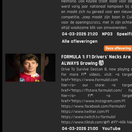
Helmond. Ook Kaylee staat klaar voor de 
werd vorig jaar nationaal kampioen bij
en maakt zich nu gereed voor een nieuwe
competitie. Joep maakt zijn baan in Cui
voor de openingscross, met in zijn acht
altijd waakzame blik van omwonenden.
04-03-2026 21:20
NPO3
Speelf
Alle afleveringen
FORMULA 1: F1 Drivers' Necks Are
ALWAYS Growing 🤯
Drive To Survive Season 8, now playing o
For more F1® videos, visit: <a target
href="https://www.Formula1.com Vis
hier</a> our store: <a target=
href="https://f1store.formula1.com/ Fol
hier</a> F1®: <a target="_
href="https://www.instagram.com/F1
https://www.facebook.com/Formula1/
https://www.twitter.com/F1
https://www.twitch.tv/formula1
https://www.tiktok.com/@f1 #F1">Klik hi
04-03-2026 21:00
YouTube