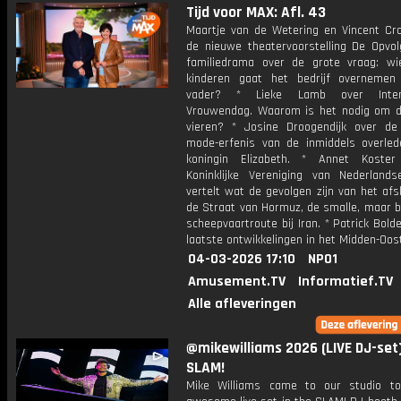
Tijd voor MAX: Afl. 43
Maartje van de Wetering en Vincent Cro
de nieuwe theatervoorstelling De Opvol
familiedrama over de grote vraag: w
kinderen gaat het bedrijf overneme
vader? * Lieke Lamb over Intern
Vrouwendag. Waarom is het nodig om d
vieren? * Josine Droogendijk over de 
mode-erfenis van de inmiddels overled
koningin Elizabeth. * Annet Koste
Koninklijke Vereniging van Nederland
vertelt wat de gevolgen zijn van het afs
de Straat van Hormuz, de smalle, maar b
scheepvaartroute bij Iran. * Patrick Bold
laatste ontwikkelingen in het Midden-Oos
04-03-2026 17:10
NPO1
Amusement.TV
Informatief.TV
Alle afleveringen
@mikewilliams 2026 (LIVE DJ-set)
SLAM!
Mike Williams came to our studio t