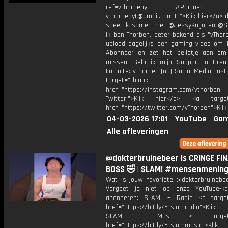
ref=vthorbenyt #Partner Bu
vThorbenyt@gmail.com In">Klik hier</a> 
speel ik samen met @JessyKnijn en @Sa
Ik ben Thorben, beter bekend als "vThor
upload dagelijks een gaming video om 1
Abonneer en zet het belletje aan om
missen! Gebruik mijn Support a Crea
Fortnite: vThorben (ad) Social Media: Ins
target="_blank"
href="https://instagram.com/vthorben
Twitter:">Klik hier</a> <a target=
href="https://twitter.com/vThorben">Klik
04-03-2026 17:01
YouTube
Gam
Alle afleveringen
@dokterbruinebeer is CRINGE FI
BOSS 🤣 | SLAM! #mensenmenin
Wat is jouw favoriete @dokterbruinebe
Vergeet je niet op onze YouTube-ka
abonneren: SLAM! – Radio <a target
href="https://bit.ly/YTslamradio">Klik
SLAM! – Music <a target="_
href="https://bit.ly/YTslammusic">Klik