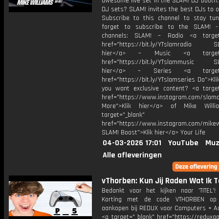
awesome live set in the SLAM! DJ booth.
DJ sets? SLAM! invites the best DJs to o
Subscribe to this channel to stay tun
forget to subscribe to the SLAM! -
channels: SLAM! – Radio <a target=
href="https://bit.ly/YTslamradio SL
hier</a> – Music <a target="
href="https://bit.ly/YTslammusic SL
hier</a> – Series <a target="
href="https://bit.ly/YTslamseries Do">Kli
you want exclusive content? <a target
href="https://www.instagram.com/slamof
More">Klik hier</a> of Mike Will
target="_blank"
href="https://www.instagram.com/mikew
SLAM! Boost">Klik hier</a> Your Life
04-03-2026 17:01
YouTube
Muz
Alle afleveringen
vThorben: Kun Jij Raden Wat Ik 
Bedankt voor het kijken naar 'TITEL'!
Korting met de code VTHORBEN op
aankopen bij REDUX voor Computers + Ac
<a target="_blank" href="https://reduxg