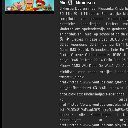
Min ⏰ | Minidisco
Dikkertje Dap en meer Klassieke Kinderli
30 Min ⏰ | Minidisco Een vrolijke kind
compilatie vol bekende vakantielie
Klassieke Kinderliedjes. Perfect v
kinderen om spelenderwijs te genieten
en ontdekken. Thuis, op school of op de c
🕺 🎵 Liedjes in deze video: 00:00 Dikk
02:25 Apendans 05:24 Toemba 08:11 
Dans 11:13 Hoofd, Schouders, Knie En T
Grote Groene Griezelmonster 16:50 I
Kopje 19:45 De Trein 22:24 Bella Ciao 25
Miauw 27:53 Wie Doet De Was? 👉 Ab
Minidisco voor meer vrolijke kinderli
target="_blank"
href="https://www.youtube.com/@Minidis
sub_confirmation=1 📺">Klik hier</a> B
onze playlists: Kinderliedjes Nederlands | 
<a target="_bl
href="https://www.youtube.com/playlist
list=PL0Ce81PoTVxgk9t77fn_cy0_cJqIF8wS
hier</a> Alle Kinderliedjes | Ned
Kinderliedjes: <a target="
href="https://www.youtube.com/playlist