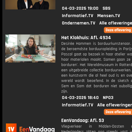
04-03-2026 19:00
SBS
Informatief.TV
Mensen.TV
Ondernemen.TV
Alle aflevering
Het Klokhuis: Afl. 4934
Desirée Hammen is borduurkunstenaar.
de beroemdste borduuropleiding in Parij
Pascal gaat op bezoek in haar atelier wa
haar materialen maakt. Samen gaan ze '
borduren'. Het Wereldmuseum in Rotter
een uitgebreide collectie borduurwerken. 
een kunstvorm die al heel oud is en ove
wereld wordt beoefend. In de sketch 
Sem en Sam dat borduren niet oubollig
zijn.
04-03-2026 18:40
NPO3
Informatief.TV
Alle afleveringe
EenVandaag: Afl. 53
Vliegverkeer in Midden-Oosten on
Nederlanders zitten nog steeds vast i