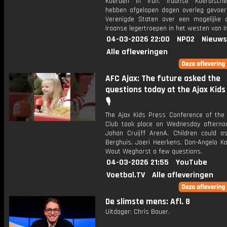
Koerden in Iran. Iraanse Koerdische
hebben afgelopen dagen overleg gevoe
Verenigde Staten over een mogelijke 
Iraanse legertroepen in het westen van I
04-03-2026 22:00
NPO2
Nieuws
Alle afleveringen
AFC Ajax: The future asked the
questions today at the Ajax Kids
🎙️
The Ajax Kids Press Conference of the 
Club took place on Wednesday afterno
Johan Cruijff ArenA. Children could a
Berghuis, Joeri Heerkens, Don-Angelo K
Wout Weghorst a few questions.
04-03-2026 21:55
YouTube
Voetbal.TV
Alle afleveringen
De slimste mens: Afl. 8
Uitdager: Chris Bauer.