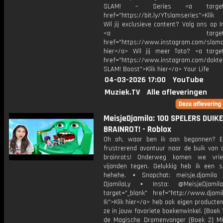
SLAM! – Series <a target="
href="https://bit.ly/YTslamseries">Klik
Wil jij exclusieve content? Volg ons op 
<a target="_bl
href="https://www.instagram.com/slamoff
hier</a> Wil jij meer Toto? <a target
href="https://www.instagram.com/dokte
SLAM! Boost">Klik hier</a> Your Life
04-03-2026 17:00
YouTube
Muziek.TV
Alle afleveringen
MeisjeDjamila: 100 SPELERS DUIKE
BRAINROT! - Roblox
Oh oh, waar ben ik aan begonnen? E
frustrerend avontuur naar de buik van 
brainrots! Onderweg komen we vri
vijanden tegen. Gelukkig heb ik een s
hehehe. ⋆ Snapchat: meisje.djamila 
DjamilaLy ⋆ Insta: @MeisjeDjam
target="_blank" href="http://www.djamil
Ik">Klik hier</a> heb ook eigen producten
ze in jouw favoriete boekenwinkel. [Boek 
de Magische Dromenvanger [Boek 2] M