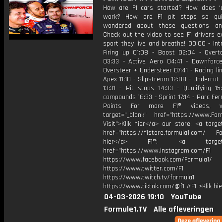
How are F1 cars started? How does ‘qu
work? How are F1 pit stops so qui
wondered about these questions a
Check out the video to see F1 drivers e
sport they live and breathe! 00:00 - Int
Firing up 01:08 - Boost 02:04 - Over
03:33 - Active Aero 04:41 - Downforc
Oversteer + Understeer 07:41 - Racing li
Apex 11:10 - Slipstream 12:08 - Undercut
13:31 - Pit stops 14:33 - Qualifying 15
compounds 16:33 - Sprint 17:14 - Parc Fer
Points For more F1® videos, vi
target="_blank" href="https://www.For
Visit">Klik hier</a> our store: <a targe
href="https://f1store.formula1.com/ Fol
hier</a> F1®: <a target="_
href="https://www.instagram.com/F1
https://www.facebook.com/Formula1/
https://www.twitter.com/F1
https://www.twitch.tv/formula1
https://www.tiktok.com/@f1 #F1">Klik hi
04-03-2026 19:10
YouTube
Formule1.TV
Alle afleveringen