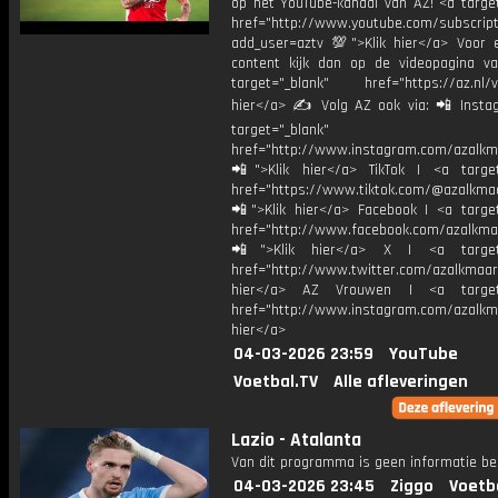
op het YouTube-kanaal van AZ! <a target
href="http://www.youtube.com/subscript
add_user=aztv 💯">Klik hier</a> Voor e
content kijk dan op de videopagina v
target="_blank" href="https://az.nl/vi
hier</a> ✍ Volg AZ ook via: 📲 Insta
target="_blank"
href="http://www.instagram.com/azalkm
📲">Klik hier</a> TikTok | <a target
href="https://www.tiktok.com/@azalkma
📲">Klik hier</a> Facebook | <a target
href="http://www.facebook.com/azalkma
📲">Klik hier</a> X | <a target=
href="http://www.twitter.com/azalkmaar
hier</a> AZ Vrouwen | <a target=
href="http://www.instagram.com/azalkma
hier</a>
04-03-2026 23:59
YouTube
Voetbal.TV
Alle afleveringen
Lazio - Atalanta
Van dit programma is geen informatie be
04-03-2026 23:45
Ziggo
Voetb