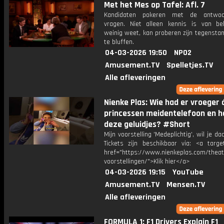
Met het Mes op Tafel: Afl. 7
Kandidaten pokeren met de antwo
vragen. Niet alleen kennis is van be
weinig weet, kan proberen zijn tegensta
te bluffen.
04-03-2026 19:50
NPO2
Amusement.TV
Spelletjes.TV
Alle afleveringen
Nienke Plas: Wie had er vroeger 
princessen meidentelefoon en h
deze geluidjes? #Short
Mijn voorstelling 'Medeplichtig', wil je daa
Tickets zijn beschikbaar via: <a target
href="https://www.nienkeplas.com/theat
voorstellingen/">Klik hier</a>
04-03-2026 19:15
YouTube
Amusement.TV
Mensen.TV
Alle afleveringen
FORMULA 1: F1 Drivers Explain F1