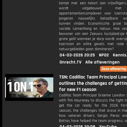
kampt met een tekort aan vrijwilligers
wordt volgebouwd met
appartementencomplexen voor toeriste
jongeren nauwelijks betaalbare wo
kunnen vinden. Economische groei b
sociale samenhang en natuur. Hoe vec
bewoner van een Zeeuws kustplaatsje 
grote geld wanneer je dorp wordt oversp
toeristen en witte gevels met rode
natuurgebieden gaan domineren?
04-03-2026 20:25
NPO2
Kennis
Onrecht.TV
Alle afleveringen
TSN: Cadillac Team Principal Lo
outlines the challenges of getti
for new F1 season
Cadillac Team Principal Graeme Lowdon 
with Tim Hauraney to discuss the tight t
get the car ready for the 2026 For
season, the challenges that arose in th
how veteran drivers Sergio Perez and
Bottas have helped the team progress, 
04-03-2026 20:08
YouTube