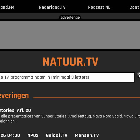
land.FM
Nederland.TV
Podcast.NL
Cont
NATUUR.TV
leveringen
tories: Afl. 20
jn alle presentatrices van Suhoor Stories: Amal Matoug, Maya-Nora Saaid, Nawa Si
elahnichi.
026 04:00
NPO2
Geloof.TV
Mensen.TV