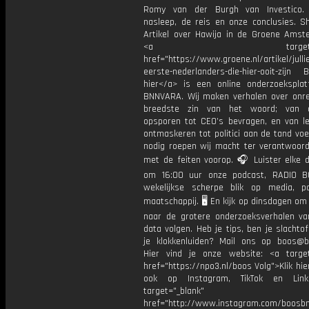
Romy van der Burgh van Investico.
nasleep, de reis en onze conclusies. S
Artikel over Hawija in de Groene Ams
<a target="_bl
href="https://www.groene.nl/artikel/jullie
eerste-nederlanders-die-hier-ooit-zijn 
hier</a> is een online onderzoekspla
BNNVARA. Wij maken verhalen over onre
breedste zin van het woord; van op
opsporen tot CEO’s bevragen, en van l
ontmaskeren tot politici aan de tand vo
nodig roepen wij macht ter verantwoordi
met de feiten voorop. 🎧 Luister elke 
om 16:00 uur onze podcast, RADIO B
wekelijkse scherpe blik op media, po
maatschappij. 🖥️ En kijk op dinsdagen om
naar de grotere onderzoeksverhalen v
data volgen. Heb je tips, ben je slachtof
je klokkenluiden? Mail ons op boos@bn
Hier vind je onze website: <a target
href="https://npo3.nl/boos Volg">Klik hi
ook op Instagram, TikTok en Link
target="_blank"
href="http://www.instagram.com/boosb