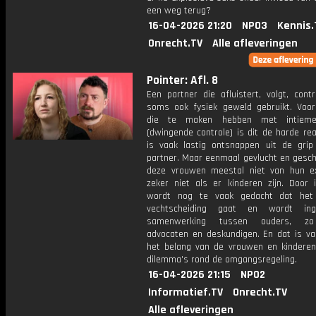
een weg terug?
16-04-2026 21:20
NPO3
Kennis.
Onrecht.TV
Alle afleveringen
Pointer: Afl. 8
Een partner die afluistert, volgt, cont
soms ook fysiek geweld gebruikt. Voo
die te maken hebben met intieme
(dwingende controle) is dit de harde real
is vaak lastig ontsnappen uit de grip
partner. Maar eenmaal gevlucht en gesch
deze vrouwen meestal niet van hun ex
zeker niet als er kinderen zijn. Door i
wordt nog te vaak gedacht dat he
vechtscheiding gaat en wordt in
samenwerking tussen ouders, zo
advocaten en deskundigen. En dat is vaa
het belang van de vrouwen en kinderen
dilemma's rond de omgangsregeling.
16-04-2026 21:15
NPO2
Informatief.TV
Onrecht.TV
Alle afleveringen