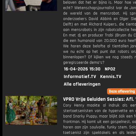
beloven dat het er bijna is. Maar hoe v
echt? Wetenschapsjournalist Ivar de Jon
de wereld van de mensrobot. Hij sp
onderzoekers David Abbink en Olger Sie
Delft) en met Richard Kuipers, die tienta
aan mensrobots in zijn robotcollectie he
En met dj en producer Trobi (Bryan du C
die een humanoid van 20.000 euro heeft
We horen deze belofte al tientallen jar
we nu echt op het punt dat robots on
binnenlopen? Of kijken we nog steeds 
geregisseerde demo's?
16-04-2026 15:30
NPO2
Informatief.TV
Kennis.TV
Alle afleveringen
VPRO Vrije Geluiden Sessies: Afl. 
Cory Henry maakte al indruk als ee
stertoetsenisten van de hypervette en 
band Snarky Puppy, maar blijkt óók een 
frontman. Hij komt uit een gospelnest, o
horen aan zijn soulvolle, funky stem. Sol
toetsenist zijn spektakels en als leide