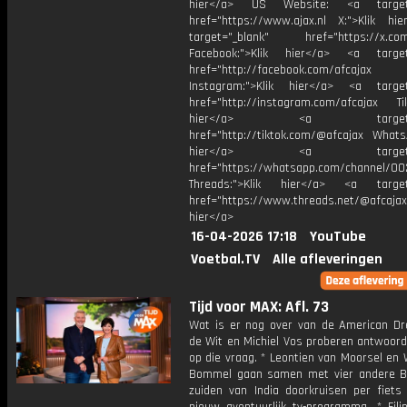
hier</a> US Website: <a target=
href="https://www.ajax.nl X:">Klik hi
target="_blank" href="https://x.co
Facebook:">Klik hier</a> <a target
href="http://facebook.com/afcajax
Instagram:">Klik hier</a> <a target
href="http://instagram.com/afcajax TikT
hier</a> <a target="_
href="http://tiktok.com/@afcajax WhatsA
hier</a> <a target="_
href="https://whatsapp.com/channel/
Threads:">Klik hier</a> <a target=
href="https://www.threads.net/@afcajax
hier</a>
16-04-2026 17:18
YouTube
Voetbal.TV
Alle afleveringen
Tijd voor MAX: Afl. 73
Wat is er nog over van de American D
de Wit en Michiel Vos proberen antwoord
op die vraag. * Leontien van Moorsel en
Bommel gaan samen met vier andere B
zuiden van India doorkruisen per fiets