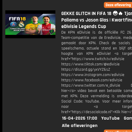
GEKKE GLITCH IN FIFA 18 😳🔥 Tja
Paliama vs Jason Glas | Kwartfin
eDivisie Legends Cup
De KPN eDivisie is de officiële FC 26
Team-competitie van de Eredivisie, mede
gemaakt door KPN. Check de socials
speelschema, actuele stand en blijf alt
hoogte van KPN eDivisie! <a target
href="https://www.twitch.tv/edivisie
https://www.tiktok.com/@edivisie
https://discord.gg/yxVYZ6sZ
https://www.instagram.com/edivisie
https://www.facebook.com/edivisie
https://www.twitter.com/e_divisie D
hier</a> video bevat een betaalde sam
met KPN. Deze vermelding is onderde
Social Code: YouTube. Voor meer infor
naar <a target="_b
href="https://desocialcode.nl">Klik hier<
16-04-2026 17:00
YouTube
Gam
Alle afleveringen