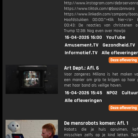
http://www.instagram.com/debroervanr
https://www.tiktok.com/@boosbnnvara
https://www.linkedin.com/company/boos
Hoofdstukken 00:00:">Klik hier</a> 
00:43: De reacties van christenen 
Trump 12:38: Nog even over Hawija
16-04-2026 16:00
YouTube
Amusement.TV
Gezondheid.TV
Informatief.TV
Alle afleveringe
Art Dept.: Afl. 6
Voor zangeres Miliana is het maken v
een manier om grip te krijgen op haar 
met haar band als veilige haven.
16-04-2026 15:45
NPO2
Cultuur
Alle afleveringen
De mensrobots komen: Afl. 1
Robots die je huis opruimen, koffi
misschien zelfs op je kind letten. Tech