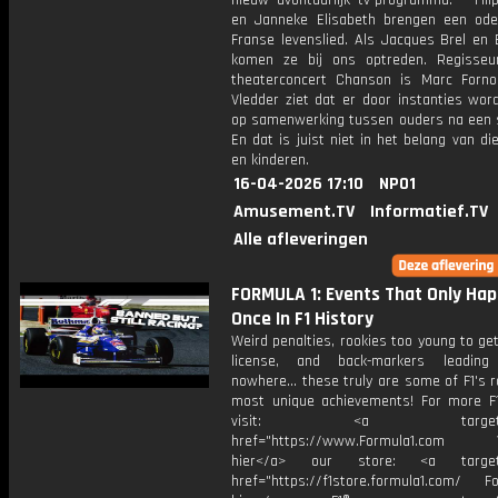
nieuw avontuurlijk tv-programma. * Fili
en Janneke Elisabeth brengen een od
Franse levenslied. Als Jacques Brel en 
komen ze bij ons optreden. Regisse
theaterconcert Chanson is Marc Forno.
Vledder ziet dat er door instanties wor
op samenwerking tussen ouders na een s
En dat is juist niet in het belang van d
en kinderen.
16-04-2026 17:10
NPO1
Amusement.TV
Informatief.TV
Alle afleveringen
FORMULA 1: Events That Only Ha
Once In F1 History
Weird penalties, rookies too young to get
license, and back-markers leadin
nowhere... these truly are some of F1's 
most unique achievements! For more F1
visit: <a target="_b
href="https://www.Formula1.com Vis
hier</a> our store: <a target=
href="https://f1store.formula1.com/ Fol