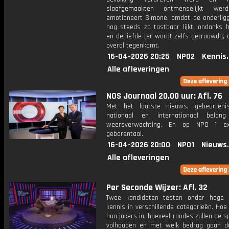
slaafgemaakten ontmenselijkt wer
emotioneert Simone, omdat de onderligg
nog steeds zo tastbaar lijkt, ondanks h
en de liefde (er wordt zelfs getrouwd!), 
overal tegenkomt.
16-04-2026 20:25
NPO2
Kennis
Alle afleveringen
NOS Journaal 20.00 uur: Afl. 76
Met het laatste nieuws, gebeurteni
nationaal en internationaal bela
weersverwachting. En op NPO 1 e
gebarentaal.
16-04-2026 20:00
NPO1
Nieuws
Alle afleveringen
Per Seconde Wijzer: Afl. 32
Twee kandidaten testen onder hoge 
kennis in verschillende categorieën. Hoe 
hun jokers in, hoeveel rondes zullen de s
volhouden en met welk bedrag gaan d