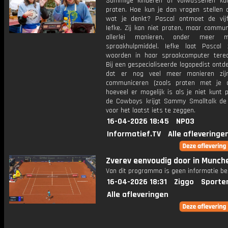
Sommige kinderen of volwassenen ku
praten. Hoe kun je dan vragen stellen 
wat je denkt? Pascal ontmoet de vijft
Iefke. Zij kan niet praten, maar commun
allerlei manieren, onder meer 
spraakhulpmiddel. Iefke laat Pascal
woorden in haar spraakcomputer tere
Bij een gespecialiseerde logopedist ontd
dat er nog veel meer manieren zi
communiceren (zoals praten met je 
hoeveel er mogelijk is als je niet kunt p
de Cowboys krijgt Sammy Smalltalk d
voor het laatst iets te zeggen.
16-04-2026 18:45
NPO3
Informatief.TV
Alle afleveringe
Zverev eenvoudig door in Munch
Van dit programma is geen informatie be
16-04-2026 18:31
Ziggo
Sporte
Alle afleveringen