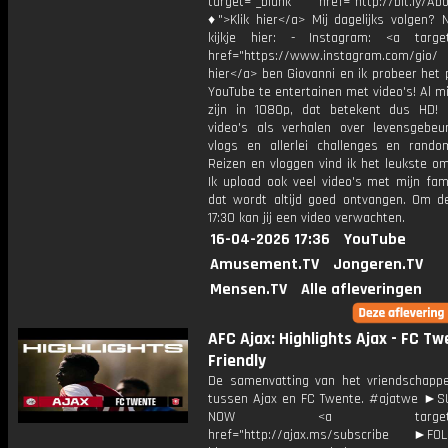
target="_blank" href="http://bit.ly/Ab
♦">Klik hier</a> Mij dagelijks volgen?
kijkje hier: - Instagram: <a target
href="https://www.instagram.com/gio/
hier</a> ben Giovanni en ik probeer het 
YouTube te entertainen met video's! Al mi
zijn in 1080p, dat betekent dus HD! 
video's als verhalen over levensgebeur
vlogs en allerlei challenges en rando
Reizen en vloggen vind ik het leukste o
Ik upload ook veel video's met mijn fam
dat wordt altijd goed ontvangen. Om 
17:30 kan jij een video verwachten.
16-04-2026 17:36
YouTube
Amusement.TV
Jongeren.TV
Mensen.TV
Alle afleveringen
AFC Ajax: Highlights Ajax - FC Tw
Friendly
De samenvatting van het vriendschappel
tussen Ajax en FC Twente. #ajatwe ►
NOW <a target="_b
href="http://ajax.ms/subscribe ►FOL