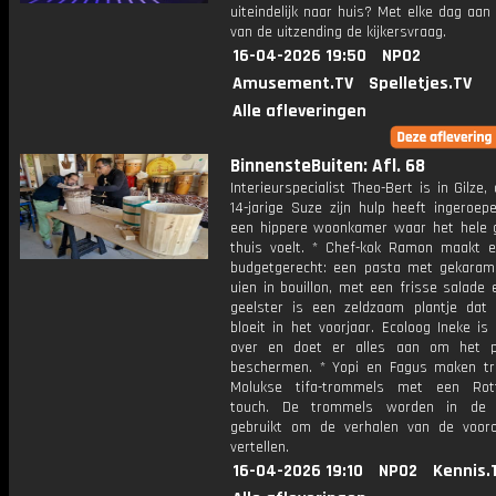
uiteindelijk naar huis? Met elke dag aan
van de uitzending de kijkersvraag.
16-04-2026 19:50
NPO2
Amusement.TV
Spelletjes.TV
Alle afleveringen
BinnensteBuiten: Afl. 68
Interieurspecialist Theo-Bert is in Gilze
14-jarige Suze zijn hulp heeft ingeroep
een hippere woonkamer waar het hele g
thuis voelt. * Chef-kok Ramon maakt e
budgetgerecht: een pasta met gekarame
uien in bouillon, met een frisse salade e
geelster is een zeldzaam plantje dat 
bloeit in het voorjaar. Ecoloog Ineke is 
over en doet er alles aan om het p
beschermen. * Yopi en Fagus maken tra
Molukse tifa-trommels met een Rot
touch. De trommels worden in de 
gebruikt om de verhalen van de voor
vertellen.
16-04-2026 19:10
NPO2
Kennis.