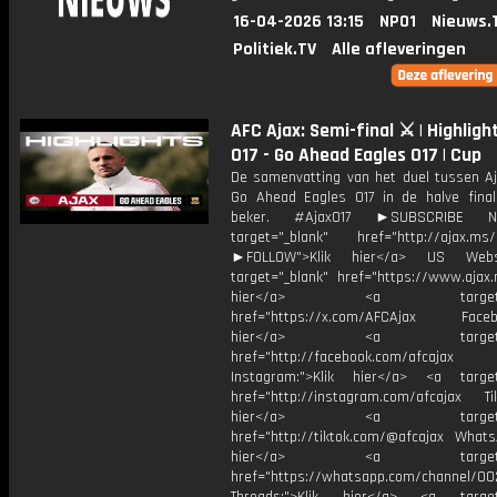
16-04-2026 13:15
NPO1
Nieuws.
Politiek.TV
Alle afleveringen
AFC Ajax: Semi-final ⚔️ | Highligh
O17 - Go Ahead Eagles O17 | Cup
De samenvatting van het duel tussen Aj
Go Ahead Eagles O17 in de halve fina
beker. #AjaxO17 ►SUBSCRIBE
target="_blank" href="http://ajax.ms/
►FOLLOW">Klik hier</a> US Webs
target="_blank" href="https://www.ajax.n
hier</a> <a target="_
href="https://x.com/AFCAjax Facebo
hier</a> <a target="_
href="http://facebook.com/afcajax
Instagram:">Klik hier</a> <a target
href="http://instagram.com/afcajax TikT
hier</a> <a target="_
href="http://tiktok.com/@afcajax WhatsA
hier</a> <a target="_
href="https://whatsapp.com/channel/