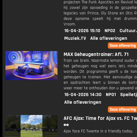
projecten The Funk Apostles en Revival k
hij zowel zijn opvoeding in de gospelke
legacies van Prince, Sly Stone en Otis R
deze opname speelt hij met drumm
Vroom.
16-04-2026 15:10
NPO2
Cultuur
Muziek.TV
Alle afleveringen
MAX Geheugentrainer: Afl. 71
Train uw brein. Naarmate iemand ouder w
het geheugen nog wel eens iets mind
worden. Dit programma geeft u de ka
geheugen te trainen. Met eenvoudige o
en opdrachten leert u binnen de kort
weer meer te onthouden dan u gewend 
16-04-2026 14:30
NPO1
Spellet
Alle afleveringen
AFC Ajax: Time for Ajax vs. FC T
👀
Ajax face FC Twente in a friendly today.