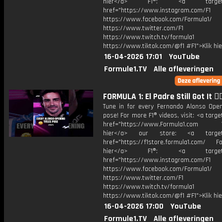
hier</a> F1®: <a target="_
href="https://www.instagram.com/F1
https://www.facebook.com/Formula1/
https://www.twitter.com/F1
https://www.twitch.tv/formula1
https://www.tiktok.com/@f1 #F1">Klik hi
16-04-2026 17:01
YouTube
Formule1.TV
Alle afleveringen
FORMULA 1: El Padre Still Got It 😮‍
Tune in for every Fernando Alonso Openi
pose! For more F1® videos, visit: <a targe
href="https://www.Formula1.com Vis
hier</a> our store: <a target=
href="https://f1store.formula1.com/ Fol
hier</a> F1®: <a target="_
href="https://www.instagram.com/F1
https://www.facebook.com/Formula1/
https://www.twitter.com/F1
https://www.twitch.tv/formula1
https://www.tiktok.com/@f1 #F1">Klik hi
16-04-2026 17:00
YouTube
Formule1.TV
Alle afleveringen