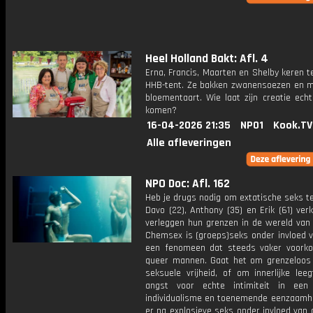
Heel Holland Bakt: Afl. 4
Erna, Francis, Maarten en Shelby keren t
HHB-tent. Ze bakken zwanensoezen en 
bloementaart. Wie laat zijn creatie echt
komen?
16-04-2026 21:35
NPO1
Kook.TV
Alle afleveringen
NPO Doc: Afl. 162
Heb je drugs nodig om extatische seks t
Davo (22), Anthony (35) en Erik (61) ve
verleggen hun grenzen in de wereld van
Chemsex is (groeps)seks onder invloed v
een fenomeen dat steeds vaker voork
queer mannen. Gaat het om grenzeloos
seksuele vrijheid, of om innerlijke lee
angst voor echte intimiteit in een
individualisme en toenemende eenzaamhe
er na explosieve seks onder invloed van