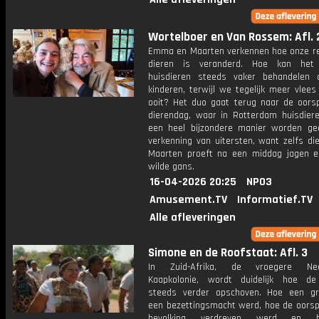
Wortelboer en Van Rossem: Afl. 
Emma en Maarten verkennen hoe onze re
dieren is veranderd. Hoe kan he
huisdieren steeds vaker behandelen 
kinderen, terwijl we tegelijk meer vlee
ooit? Het duo gaat terug naar de oors
dierendag, waar in Rotterdam huisdier
een heel bijzondere manier worden ge
verkenning van uitersten, want zelfs di
Maarten proeft na een middag jagen e
wilde gans.
16-04-2026 20:25
NPO3
Amusement.TV
Informatief.TV
Alle afleveringen
Simone en de Roofstaat: Afl. 3
In Zuid-Afrika, de vroegere Ned
Kaapkolonie, wordt duidelijk hoe d
steeds verder opschoven. Hoe een gr
een bezettingsmacht werd, hoe de oorspr
bevolking verdreven werd en 