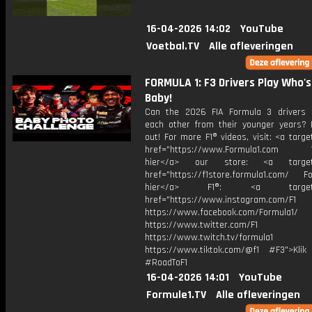
16-04-2026 14:02
YouTube
Voetbal.TV
Alle afleveringen
FORMULA 1: F3 Drivers Play Who's
Baby!
Can the 2026 FIA Formula 3 drivers 
each other from their younger years? L
out! For more F1® videos, visit: <a targe
href="https://www.Formula1.com Vis
hier</a> our store: <a target=
href="https://f1store.formula1.com/ Fol
hier</a> F1®: <a target="_
href="https://www.instagram.com/F1
https://www.facebook.com/Formula1/
https://www.twitter.com/F1
https://www.twitch.tv/formula1
https://www.tiktok.com/@f1 #F3">Klik
#RoadToF1
16-04-2026 14:01
YouTube
Formule1.TV
Alle afleveringen