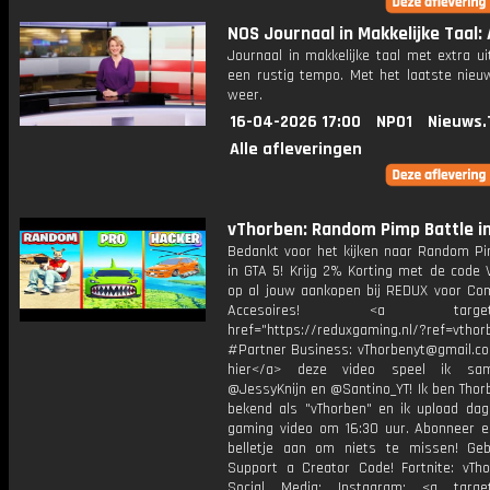
NOS Journaal in Makkelijke Taal: 
Journaal in makkelijke taal met extra ui
een rustig tempo. Met het laatste nieu
weer.
16-04-2026 17:00
NPO1
Nieuws.
Alle afleveringen
vThorben: Random Pimp Battle in
Bedankt voor het kijken naar Random Pi
in GTA 5! Krijg 2% Korting met de code
op al jouw aankopen bij REDUX voor Co
Accesoires! <a target="_
href="https://reduxgaming.nl/?ref=vthor
#Partner Business: vThorbenyt@gmail.com
hier</a> deze video speel ik s
@JessyKnijn en @Santino_YT! Ik ben Thor
bekend als "vThorben" en ik upload dage
gaming video om 16:30 uur. Abonneer e
belletje aan om niets te missen! Geb
Support a Creator Code! Fortnite: vTho
Social Media: Instagram: <a target