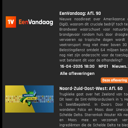
EenVandaag: Afl. 90
Nieuwe noodkreet over Amerikaanse 
DigiD, waarom dit cruciale bedrijf toch te
Brandweer waarschuwt voor natuurbr
brandgevaar rondom huis door droogte
vervoeren op tropische dagen wordt 
veetransport mag niet meer boven 30
Belastingdienst ontdekt 64 miljoen best
nog niet zijn onderzocht voor de toeslag
wat betekent dit voor de afhandeling?
16-04-2026 18:30
NPO1
Nieuws.
Alle afleveringen
Noord-Zuid-Oost-West: Afl. 60
Trugkieke gaat over het Zeeland van to
Dit keer: de Sint-Willibrorduskerk in 's 
is beeldbepalend. In Dwars Door 
wandelen Falco en Maas door Unesco
Schelde Delta. Sterrenkok Wouter Kik ne
en Maas mee en verzamelt versc
ingrediënten die de Schelde Delta te bie