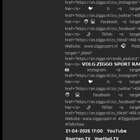
href="https://on.ziggo.nl/zsv_instagram">
hier</a> 🐦 X: <a target="
href="https://on.ziggo.nl/zsv_twitter">Kli
hier</a> 🧑💻 Facebook: <a target=
href="https://on.ziggo.nl/zsv_facebook">K
hier</a> 🤳 TikTok: <a target=
href="https://on.ziggo.nl/zs_tiktok">Klik h
Website: www.ziggosport.nl 🎧 Podc
target="_blank"
href="https://on.ziggo.nl/rondo_podcast">
hier</a> 𝗩𝗢𝗟𝗚 𝗭𝗜𝗚𝗚𝗢 𝗦𝗣𝗢𝗥𝗧 𝗥𝗔
📸 Instagram: <a target="_
href="https://on.ziggo.nl/zsr_instagram">
hier</a> 🐦 X: <a target="
href="https://on.ziggo.nl/zsr_twitter">Kli
🧑💻 Facebook: <a target="
href="https://on.ziggo.nl/zsr_facebook">K
hier</a> 🤳 TikTok: <a target=
href="https://on.ziggo.nl/zs_tiktok">Klik h
Website: www.ziggosport.nl #ZiggoSpo
#Talkshow
21-04-2026 17:00
YouTube
Sporten.TV
Voetbal.TV