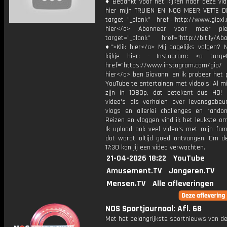
♦ Bedankt voor het kijken naar deze vid
hier mijn TRUIEN EN NOG MEER VETTE D
target="_blank" href="http://www.gioxl.
hier</a> Abonneer voor meer ple
target="_blank" href="http://bit.ly/Ab
♦">Klik hier</a> Mij dagelijks volgen?
kijkje hier: - Instagram: <a target
href="https://www.instagram.com/gio/
hier</a> ben Giovanni en ik probeer het 
YouTube te entertainen met video's! Al mi
zijn in 1080p, dat betekent dus HD! 
video's als verhalen over levensgebeur
vlogs en allerlei challenges en rando
Reizen en vloggen vind ik het leukste o
Ik upload ook veel video's met mijn fam
dat wordt altijd goed ontvangen. Om 
17:30 kan jij een video verwachten.
21-04-2026 18:22
YouTube
Amusement.TV
Jongeren.TV
Mensen.TV
Alle afleveringen
NOS Sportjournaal: Afl. 68
Met het belangrijkste sportnieuws van de