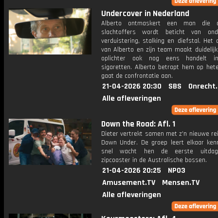
Undercover in Nederland
Alberto ontmaskert een man die d
slachtoffers wordt beticht van on
verduistering, stalking en diefstal. Het
van Alberto en zijn team maakt duidelij
oplichter ook nog eens handelt in 
sigaretten. Alberto betrapt hem op het
gaat de confrontatie aan.
21-04-2026 20:30
SBS
Onrecht
Alle afleveringen
Down the Road: Afl. 1
Dieter vertrekt samen met z'n nieuwe re
Down Under. De groep leert elkaar ken
snel wacht hen de eerste uitdag
zipcoaster in de Australische bossen.
21-04-2026 20:25
NPO3
Amusement.TV
Mensen.TV
Alle afleveringen