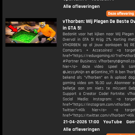
Alle afleveringen
vThorben: Wij Plegen De Beste O
in GTA 5!
Bedankt voor het kijken naar Wij Plegen
Overval in GTA 5! Krijg 2% Korting me
VTHORBEN op al jouw aankopen bij R
Computers + Accesoires! <a target=
href="https://reduxgaming.nl/?ref=vthor
#Partner Business: vThorbenyt@gmail.com
hier</a> deze video speel ik s
@JessyKnijn en @Santino_YT! Ik ben Thor
bekend als "vThorben" en ik upload dage
gaming video om 16:30 uur. Abonneer e
belletje aan om niets te missen! Geb
Support a Creator Code! Fortnite: vTho
Social Media: Instagram: <a target
href="https://instagram.com/vthorben
Twitter:">Klik hier</a> <a target=
href="https://twitter.com/vThorben">Klik
21-04-2026 17:00
YouTube
Gam
Alle afleveringen