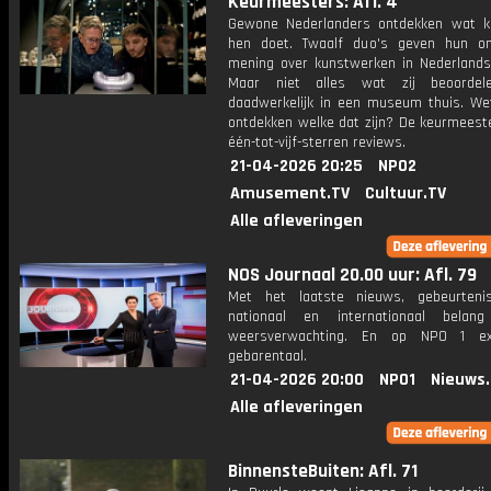
Keurmeesters: Afl. 4
Gewone Nederlanders ontdekken wat 
hen doet. Twaalf duo's geven hun o
mening over kunstwerken in Nederland
Maar niet alles wat zij beoordel
daadwerkelijk in een museum thuis. We
ontdekken welke dat zijn? De keurmeest
één-tot-vijf-sterren reviews.
21-04-2026 20:25
NPO2
Amusement.TV
Cultuur.TV
Alle afleveringen
NOS Journaal 20.00 uur: Afl. 79
Met het laatste nieuws, gebeurteni
nationaal en internationaal bela
weersverwachting. En op NPO 1 e
gebarentaal.
21-04-2026 20:00
NPO1
Nieuws
Alle afleveringen
BinnensteBuiten: Afl. 71