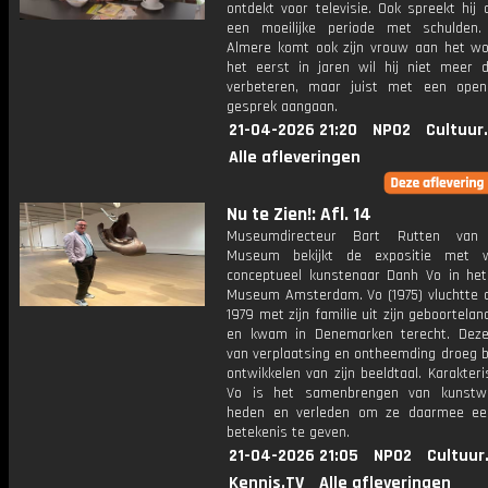
ontdekt voor televisie. Ook spreekt hij
een moeilijke periode met schulden.
Almere komt ook zijn vrouw aan het wo
het eerst in jaren wil hij niet meer 
verbeteren, maar juist met een open
gesprek aangaan.
21-04-2026 21:20
NPO2
Cultuur
Alle afleveringen
Nu te Zien!: Afl. 14
Museumdirecteur Bart Rutten van 
Museum bekijkt de expositie met 
conceptueel kunstenaar Danh Vo in het 
Museum Amsterdam. Vo (1975) vluchtte al
1979 met zijn familie uit zijn geboortela
en kwam in Denemarken terecht. Deze
van verplaatsing en ontheemding droeg b
ontwikkelen van zijn beeldtaal. Karakteri
Vo is het samenbrengen van kunstwe
heden en verleden om ze daarmee ee
betekenis te geven.
21-04-2026 21:05
NPO2
Cultuur
Kennis.TV
Alle afleveringen