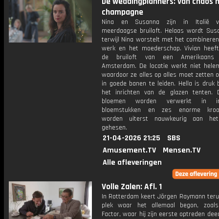
De weddingplanners: van chaos 
champagne
Nina en Susanna zijn in Italië 
meerdaagse bruiloft. Helaas wordt Susa
terwijl Nina worstelt met het combinere
werk en het moederschap. Vivian heef
de bruiloft van een Amerikaans
Amsterdam. De locatie werkt niet hele
waardoor ze alles op alles moet zetten 
in goede banen te leiden. Hella is druk
het inrichten van de glazen tenten. 
bloemen worden verwerkt in im
bloemstukken en zes enorme kroon
worden uiterst nauwkeurig aan het
gehesen.
21-04-2026 21:25
SBS
Amusement.TV
Mensen.TV
Alle afleveringen
Volle Zalen: Afl. 1
In Rotterdam keert Jörgen Raymann teru
plek waar het allemaal begon, zoal
Factor, waar hij zijn eerste optreden de