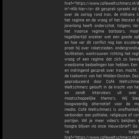
href="https://www.cafeweltschmerz.nl/
In">Klik hier</a> dit gesprek spreekt Ad
over de oorlog rond Iran, de militaire 
het regime en de vraag of het Westen de
jarenlang heeft onderschat. Volgens Ver
het Iraanse regime barbaars, maa
tegelijkertijd onzeker wat een goede op
en hoe ver dit conflict nog kan escaler
praat hij over raketsteden, ondergrondse
faciliteiten, wantrouwen richting het re
vraag of een regime dat zich zo bewa
vreedzame bedoelingen kan hebben. Een
en indringend gesprek over Iran, macht,
de toekomst van het Midden-Oosten. Deze
geproduceerd door Café Weltschme
Weltschmerz gelooft in de kracht van he
en zendt interviews uit over 
maatschappelijke thema's. Wij bi
hoogwaardig alternatief voor de ma
media. Café Weltschmerz is onafhankelij
verbonden aan politieke, religieuze of c
partijen. Wil je meer video's bekijken
hoogte blijven via onze nieuwsbrief? Ga
<a target="_bl
href="https://www.cafeweltschmerz.nl/v