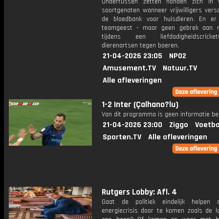
Ondertussen zetten honden zich in 
soortgenoten wanneer vrijwilligers versc
de bloedbank voor huisdieren. En er
teamgeest - maar geen gebrek aan riv
tijdens een liefdadigheidscricketw
dierenartsen tegen boeren.
21-04-2026 23:05
NPO2
Amusement.TV
Natuur.TV
Alle afleveringen
1-2 Inter (Çalhano?lu)
Van dit programma is geen informatie be
21-04-2026 23:00
Ziggo
Voetba
Sporten.TV
Alle afleveringen
Rutgers Lobby: Afl. 4
Gaat de politiek eindelijk helpen
energiecrisis door te komen zoals de 