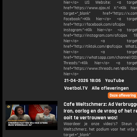
hier</a> US Website: <a target=
href="https://www.ajax.nl X:">Klik hi
target="_blank" href="https://x.co
Facebook:">Klik hier</a> <a target
href="http://facebook.com/afcajax
Instagram:">Klik hier</a> <a target
href="http://instagram.com/afcajax TikT
hier</a> <a target="_
href="http://tiktok.com/@afcajax WhatsA
hier</a> <a target="_
href="https://whatsapp.com/channel/
Threads:">Klik hier</a> <a target=
href="https://www.threads.net/@afcajax
hier</a>
21-04-2026 18:06
YouTube
Voetbal.TV
Alle afleveringen
Cafe Weltschmerz: Ad Verbrugg
Iran, oorlog en de vraag of het 
ooit te vertrouwen was!
Waardeer je onze video's? Steun 
Weltschmerz, het podium voor het vrije 
target="_blank"