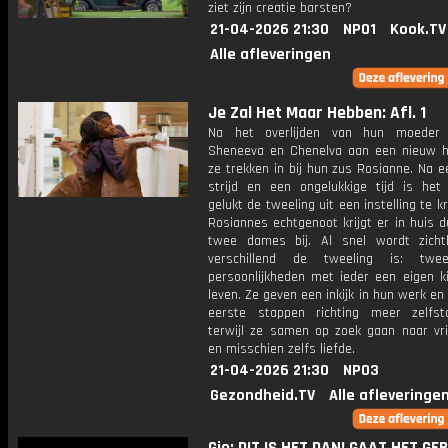
ziet zijn creatie barsten?
21-04-2026 21:30
NPO1
Kook.TV
Alle afleveringen
Je Zal Het Maar Hebben: Afl. 1
Na het overlijden van hun moeder 
Sheneeva en Chenelva aan een nieuw h
ze trekken in bij hun zus Rosianne. Na e
strijd en een ongelukkige tijd is het
gelukt de tweeling uit een instelling te kr
Rosiannes echtgenoot krijgt er in huis 
twee dames bij. Al snel wordt zich
verschillend de tweeling is: twe
persoonlijkheden met ieder een eigen ki
leven. Ze geven een inkijk in hun werk en
eerste stappen richting meer zelfsta
terwijl ze samen op zoek gaan naar vr
en misschien zelfs liefde.
21-04-2026 21:30
NPO3
Gezondheid.TV
Alle afleveringe