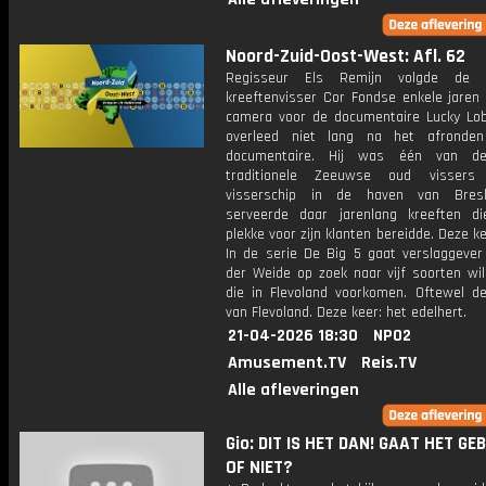
Noord-Zuid-Oost-West: Afl. 62
Regisseur Els Remijn volgde de 
kreeftenvisser Cor Fondse enkele jaren
camera voor de documentaire Lucky Lob
overleed niet lang na het afronde
documentaire. Hij was één van de
traditionele Zeeuwse oud vissers
visserschip in de haven van Bresk
serveerde daar jarenlang kreeften di
plekke voor zijn klanten bereidde. Deze ke
In de serie De Big 5 gaat verslaggever
der Weide op zoek naar vijf soorten wil
die in Flevoland voorkomen. Oftewel de
van Flevoland. Deze keer: het edelhert.
21-04-2026 18:30
NPO2
Amusement.TV
Reis.TV
Alle afleveringen
Gio: DIT IS HET DAN! GAAT HET GE
OF NIET?