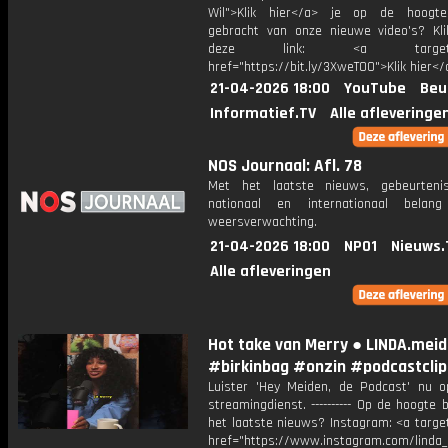
Wil">Klik hier</a> je op de hoogt
gebracht van onze nieuwe video's? Kl
deze link: <a target="_
href="https://bit.ly/3XweTO0">Klik hier</
21-04-2026 18:00
YouTube
Beu
Informatief.TV
Alle afleveringe
NOS Journaal: Afl. 78
Met het laatste nieuws, gebeurteni
nationaal en internationaal bela
weersverwachting.
21-04-2026 18:00
NPO1
Nieuws.
Alle afleveringen
Hot take van Merry ● LINDA.mei
#birkinbag #onzin #podcastclip
Luister 'Hey Meiden, de Podcast' nu o
streamingdienst. ---------- Op de hoogte b
het laatste nieuws? Instagram: <a targe
href="https://www.instagram.com/linda_