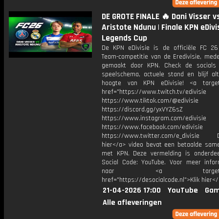
DE GROTE FINALE 🔥 Dani Visser v
Aristote Ndunu | Finale KPN eDivi
Legends Cup
De KPN eDivisie is de officiële FC 26
Team-competitie van de Eredivisie, mede
gemaakt door KPN. Check de socials
speelschema, actuele stand en blijf alt
hoogte van KPN eDivisie! <a target
href="https://www.twitch.tv/edivisie
https://www.tiktok.com/@edivisie
https://discord.gg/yxVYZ6sZ
https://www.instagram.com/edivisie
https://www.facebook.com/edivisie
https://www.twitter.com/e_divisie D
hier</a> video bevat een betaalde sam
met KPN. Deze vermelding is onderde
Social Code: YouTube. Voor meer infor
naar <a target="_b
href="https://desocialcode.nl">Klik hier<
21-04-2026 17:00
YouTube
Gam
Alle afleveringen