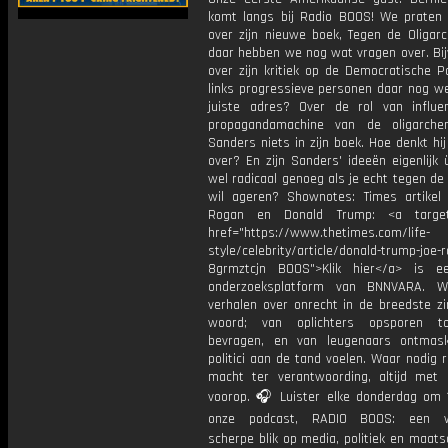
komt langs bij Radio BOOS! We prate
over zijn nieuwe boek, Tegen de Oligarc
daar hebben we nog wat vragen over. Bij
over zijn kritiek op de Democratische Par
links progressieve personen daar nog we
juiste adres? Over de rol van influe
propagandamachine van de oligarchen
Sanders niets in zijn boek. Hoe denkt hi
over? En zijn Sanders' ideeën eigenlijk
wel radicaal genoeg als je echt tegen de 
wil ageren? Shownotes: Times artikel
Rogan en Donald Trump: <a target=
href="https://www.thetimes.com/life-
style/celebrity/article/donald-trump-joe-
8grmztcjn BOOS">Klik hier</a> is e
onderzoeksplatform van BNNVARA. W
verhalen over onrecht in de breedste zi
woord; van oplichters opsporen t
bevragen, en van leugenaars ontmas
politici aan de tand voelen. Waar nodig 
macht ter verantwoording, altijd met 
voorop. 🎧 Luister elke donderdag om 
onze podcast, RADIO BOOS: een we
scherpe blik op media, politiek en maatsch