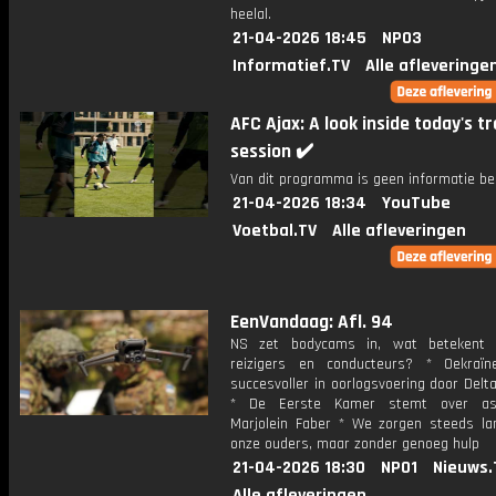
heelal.
21-04-2026 18:45
NPO3
Informatief.TV
Alle afleveringe
AFC Ajax: A look inside today's tr
session ✔️
Van dit programma is geen informatie be
21-04-2026 18:34
YouTube
Voetbal.TV
Alle afleveringen
EenVandaag: Afl. 94
NS zet bodycams in, wat betekent 
reizigers en conducteurs? * Oekraï
succesvoller in oorlogsvoering door Del
* De Eerste Kamer stemt over asi
Marjolein Faber * We zorgen steeds la
onze ouders, maar zonder genoeg hulp
21-04-2026 18:30
NPO1
Nieuws.
Alle afleveringen