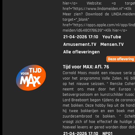
hier</a> Website: <a target="
href="https://www.lindameiden.nl">Klik
Meer zien? Download de LINDA.meide
target="_blank"
href="https://apps.apple.com/nl/app/lind
meiden/id6480178639">Klik hier</a>
21-04-2026 17:10
YouTube
Amusement.TV
Mensen.TV
Alle afleveringen
Tijd voor MAX: Afl. 76
Cornald Maas maakt een nieuwe serie p
voor het programma Volle Zalen. Hij bli
op het nieuwe seizoen. * Renske Cohen
neemt ons mee door het Europa 
betovergrootoom en kunstschilder Isaac 
Lard Breebaart begon tijdens de coronacr
met bakken. Deze hobby liep uit de hand
hij twee bakkerijen en een boek me
zuurdesembrood te bakken. * Schelt
vraagt zich af hoe effectief de huidige 
hoeveel levens er gered worden door dok
21-04-2026 17:10
NPO1