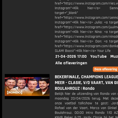
href="https://www.instagram.com/ries.v
Instagram">Klik hier</a> Se
target="_blank"
href="https://www.instagram.com/senna
Instagram">Klik hier</a> Julia: <a targe
href="https://www.instagram.com/juulm
Instagram">Klik hier</a> Nina: <a targe
href="https://www.instagram.com/ninad
Instagram">Klik hier</a> Don: <a target
href="https://www.instagram.com/donkaa
SLAM! Boost">Klik hier</a> Your Life
21-04-2026 17:00
YouTube
Muz
Alle afleveringen
BEKERFINALE, CHAMPIONS LEAGUE
MEER - CLASIE, V/D VAART, VAN G
BOULAHROUZ | Rondo
Bekijk hier de uitzending van Rondo van
maandag 20/04/2026 terug. Met deze
onze voetbal talkshow te gast: Jord
Rafael van der Vaart, Marco van Ginkel 
Boulahrouz. 00:00 Intro Rondo 1:10 A
KNVB Beker 6:25 Jordy Clasie bij het N