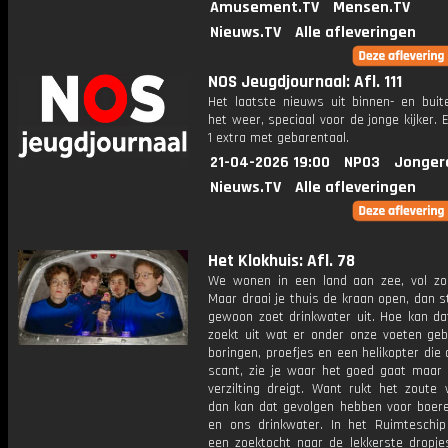
Amusement.TV
Mensen.TV
Nieuws.TV
Alle afleveringen
NOS Jeugdjournaal: Afl. 111
Het laatste nieuws uit binnen- en buit
het weer, speciaal voor de jonge kijker.
1 extra met gebarentaal.
21-04-2026 19:00
NPO3
Jonger
Nieuws.TV
Alle afleveringen
Het Klokhuis: Afl. 78
We wonen in een land aan zee, vol zo
Maar draai je thuis de kraan open, dan 
gewoon zoet drinkwater uit. Hoe kan da
zoekt uit wat er onder onze voeten geb
boringen, proefjes en een helikopter di
scant, zie je waar het goed gaat maar
verzilting dreigt. Want rukt het zoute 
dan kan dat gevolgen hebben voor boere
en ons drinkwater. In het Ruimteschip
een zoektocht naar de lekkerste dropje