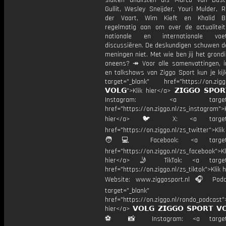
sluiten analisten als Marco van Bas
Gullit, Wesley Sneijder, Youri Mulder, 
der Vaart, Wim Kieft en Khalid Bo
regelmatig aan om over de actualitei
nationale en internationale vo
discussiëren. De deskundigen schuwen d
meningen niet. Met wie ben jij het grond
oneens? ↠ Voor alle samenvattingen, i
en talkshows van Ziggo Sport kun je kij
target="_blank" href="https://on.ziggo
𝗩𝗢𝗟𝗚">Klik hier</a> 𝗭𝗜𝗚𝗚𝗢 𝗦𝗣𝗢
Instagram: <a target="_
href="https://on.ziggo.nl/zs_instagram">K
hier</a> 🐦 X: <a target="
href="https://on.ziggo.nl/zs_twitter">Kli
🧑💻 Facebook: <a target="
href="https://on.ziggo.nl/zs_facebook">Kl
hier</a> 🤳 TikTok: <a target=
href="https://on.ziggo.nl/zs_tiktok">Klik h
Website: www.ziggosport.nl 🎧 Podc
target="_blank"
href="https://on.ziggo.nl/rondo_podcast">
hier</a> 𝗩𝗢𝗟𝗚 𝗭𝗜𝗚𝗚𝗢 𝗦𝗣𝗢𝗥𝗧 𝗩
⚽️ 📸 Instagram: <a target="