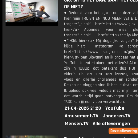
Gio: DIT IS HET DAN! GAAT HET GE
OF NIET?
♦ Bedankt voor het kijken naar deze vid
hier mijn TRUIEN EN NOG MEER VETTE D
target="_blank" href="http://www.gioxl.
hier</a> Abonneer voor meer ple
target="_blank" href="http://bit.ly/Ab
♦">Klik hier</a> Mij dagelijks volgen?
kijkje hier: - Instagram: <a target
href="https://www.instagram.com/gio/
hier</a> ben Giovanni en ik probeer het 
YouTube te entertainen met video's! Al mi
zijn in 1080p, dat betekent dus HD! 
video's als verhalen over levensgebeur
vlogs en allerlei challenges en rando
Reizen en vloggen vind ik het leukste o
Ik upload ook veel video's met mijn fam
dat wordt altijd goed ontvangen. Om 
17:30 kan jij een video verwachten.
21-04-2026 21:28
YouTube
Amusement.TV
Jongeren.TV
Mensen.TV
Alle afleveringen