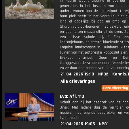
In Ruurlo woont Lisanne in boerderij
generaties in het bezit is van haar fa
ouders wonen aan de achterkant, terwij
haar plek heeft in het voorhuis, hier g
kind al dagelijks bij opa en oma op 
Sharon vult bakbananen met gekruid run
en gesmolten mozzarella uit de oven. Ze
een frisse salade bij. * Een ee
kastanjeboom, de eerste bloeiende stinz
Engelse landschapstuin. Tuinbaas Pieb
tuinen van het pittoreske Poptaslot zien.
Eyskoot ontmoet Daan en Den
teruggestuurde schoenen een tweede le
en ze daarmee redden van de verbrandin
21-04-2026 19:10
NPO2
Kennis.
Alle afleveringen
Eva: Afl. 113
Schuif aan bij het gesprek van de da
Jinek. Met iedere dag de verhalen a
nieuws, inspirerende gesprekken en ve
liveoptredens.
21-04-2026 19:05
NPO1