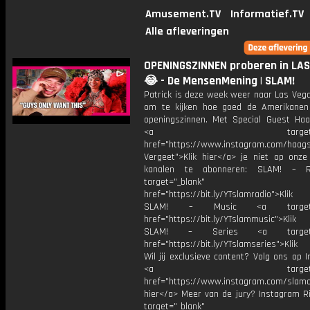
Amusement.TV
Informatief.TV
Alle afleveringen
OPENINGSZINNEN proberen in LA
😂 - De MensenMening | SLAM!
Patrick is deze week weer naar Las Veg
om te kijken hoe goed de Amerikanen
openingszinnen. Met Special Guest Haa
<a target="_bl
href="https://www.instagram.com/haags
Vergeet">Klik hier</a> je niet op onze
kanalen te abonneren: SLAM! – 
target="_blank"
href="https://bit.ly/YTslamradio">Klik
SLAM! – Music <a target="_
href="https://bit.ly/YTslammusic">Klik
SLAM! – Series <a target="
href="https://bit.ly/YTslamseries">Klik
Wil jij exclusieve content? Volg ons op 
<a target="_bl
href="https://www.instagram.com/slamoff
hier</a> Meer van de jury? Instagram Ri
target="_blank"