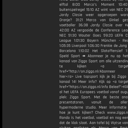
elftal 8:00 Marco's Moment 10:4
buitenspelregel 15:10 AZ wint van NEC 2
Jordy Clasie weer opgeroepen wor
Oranje? 31:21 Marco van Ginkel ges
voetballer 36:38 Jordy Clasie over 
42:00 AZ vergooide de Conference Lea
NEC 51:30 Wouter Goes 59:20 UEFA C
League 1:01:30 Bayern München - Re
1:05:35 Liverpool 1:06:30 Frenkie de Jong 
Barcelona 1:10:02 Het Slotoffensief 1
Speld Sport ↠ Abonneer je nu op he
kanaal van Ziggo Sport om alle uitzendi
te kijken <a target="_
href="http://on.ziggo.nl/Abonneer
hier</a> Live topsport kijk je bij Ziggo
kanaal 14! Meer info? Kijk op <a target
href="https://on.ziggo.nl/info Beleef">Kli
al het UEFA Europees voetbal vanaf augu
plek: Ziggo Sport. Met de beste ana
presentatoren, vanuit de allern
hypermoderne studio. Meer informati
hoe je kunt kijken? Check www.ziggo.nl
Rondo is het voetbal, voetbal en nog ee
dat de klok slaat. Aan tafel bij Wytse va