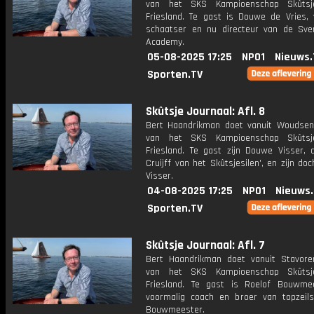
van het SKS Kampioenschap Skûtsje
Friesland. Te gast is Douwe de Vries, 
schaatser en nu directeur van de Sv
Academy.
05-08-2025 17:25
NPO1
Nieuws.
Sporten.TV
Skûtsje Journaal: Afl. 8
Bert Haandrikman doet vanuit Woudsen
van het SKS Kampioenschap Skûtsje
Friesland. Te gast zijn Douwe Visser, 
Cruijff van het Skûtsjesilen', en zijn doc
Visser.
04-08-2025 17:25
NPO1
Nieuws
Sporten.TV
Skûtsje Journaal: Afl. 7
Bert Haandrikman doet vanuit Stavore
van het SKS Kampioenschap Skûtsje
Friesland. Te gast is Roelof Bouwme
voormalig coach en broer van topzeils
Bouwmeester.