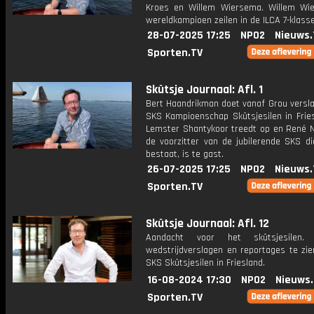
Kroes en Willem Wiersema. Willem Wi
wereldkampioen zeilen in de ILCA 7-klasse
28-07-2025 17:25
NPO2
Nieuws.
Sporten.TV
Skûtsje Journaal: Afl. 1
Bert Haandrikman doet vanaf Grou versla
SKS Kampioenschap Skûtsjesilen in Fries
Lemster Shantykoor treedt op en René N
de voorzitter van de jubilerende SKS di
bestaat, is te gast.
26-07-2025 17:25
NPO2
Nieuws.
Sporten.TV
Skûtsje Journaal: Afl. 12
Aandacht voor het skûtsjesilen.
wedstrijdverslagen en reportages te zie
SKS Skûtsjesilen in Friesland.
16-08-2024 17:30
NPO2
Nieuws
Sporten.TV