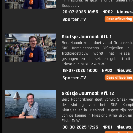
in Friesland. Te gast is onder anderen 
Soepboer.
20-07-2026 18:55
NPO2
Nieuws
Sporten.TV
Skûtsje Journaal: Afl. 1
Bert Haandrikman doet vanaf Grou versla
SKS Kampioenschap Skûtsjesilen in F
Traditiegetrouw wordt het Friese v
gezongen en dit seizoen gebeurt dit
Friese duo MISTER & MRS.
18-07-2026 19:00
NPO2
Nieuws.
Sporten.TV
Skûtsje Journaal: Afl. 12
Bert Haandrikman doet vanuit Sneek ve
de slotdag van het SKS Kampio
Skûtsjesilen in Friesland. Te gast zijn c
van de koning in Friesland Arno Brok en
Elske DeWall.
08-08-2025 17:25
NPO1
Nieuws.