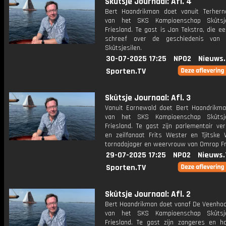
Skûtsje Journaal: Afl. 4
Bert Haandrikman doet vanuit Terhern
van het SKS Kampioenschap Skûtsje
Friesland. Te gast is Jan Tekstra, die e
schreef over de geschiedenis van
Skûtsjesilen.
30-07-2025 17:25
NPO2
Nieuws
Sporten.TV
Skûtsje Journaal: Afl. 3
Vanuit Earnewald doet Bert Haandrikma
van het SKS Kampioenschap Skûtsje
Friesland. Te gast zijn parlementair ve
en zeilfanaat Frits Wester en Tjitske 
tornadojager en weervrouw van Omrop Fr
29-07-2025 17:25
NPO2
Nieuws.
Sporten.TV
Skûtsje Journaal: Afl. 2
Bert Haandrikman doet vanaf De Veenhoo
van het SKS Kampioenschap Skûtsje
Friesland. Te gast zijn zangeres en har