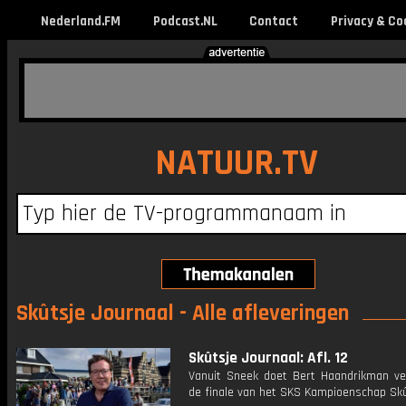
Nederland.FM
Podcast.NL
Contact
Privacy & Co
NATUUR.TV
Skûtsje Journaal - Alle afleveringen
Skûtsje Journaal: Afl. 12
Vanuit Sneek doet Bert Haandrikman ve
de finale van het SKS Kampioenschap Skû