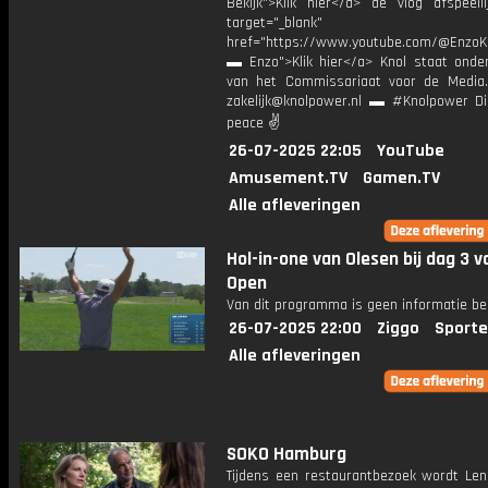
Bekijk">Klik hier</a> de vlog afspeelli
target="_blank"
href="https://www.youtube.com/@EnzoKn
▬ Enzo">Klik hier</a> Knol staat onder
van het Commissariaat voor de Media.
zakelijk@knolpower.nl ▬ #Knolpower Di
peace ✌
26-07-2025 22:05
YouTube
Amusement.TV
Gamen.TV
Alle afleveringen
Hol-in-one van Olesen bij dag 3 
Open
Van dit programma is geen informatie be
26-07-2025 22:00
Ziggo
Sporte
Alle afleveringen
SOKO Hamburg
Tijdens een restaurantbezoek wordt Len