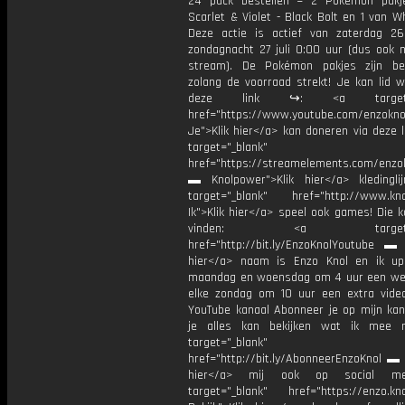
24 pack bestellen = 2 Pokémon pakj
Scarlet & Violet - Black Bolt en 1 van Wh
Deze actie is actief van zaterdag 26
zondagnacht 27 juli 0:00 uur (dus ook 
stream). De Pokémon pakjes zijn be
zolang de voorraad strekt! Je kan lid w
deze link ↪: <a target="_
href="https://www.youtube.com/enzoknol
Je">Klik hier</a> kan doneren via deze 
target="_blank"
href="https://streamelements.com/enzok
▬ Knolpower">Klik hier</a> kleding
target="_blank" href="http://www.kno
Ik">Klik hier</a> speel ook games! Die k
vinden: <a target="_b
href="http://bit.ly/EnzoKnolYoutube ▬ M
hier</a> naam is Enzo Knol en ik up
maandag en woensdag om 4 uur een we
elke zondag om 10 uur een extra vide
YouTube kanaal Abonneer je op mijn kan
je alles kan bekijken wat ik mee 
target="_blank"
href="http://bit.ly/AbonneerEnzoKnol ▬ 
hier</a> mij ook op social me
target="_blank" href="https://enzo.kno