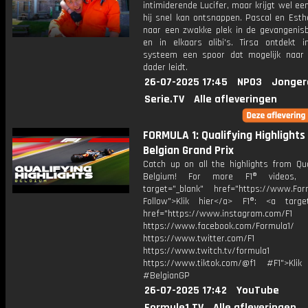
intimiderende Lucifer, maar krijgt wel ee
hij snel kan ontsnappen. Pascal en Esth
naar een zwakke plek in de gevangenisbe
en in elkaars alibi's. Tirsa ontdekt i
systeem een spoor dat mogelijk naar
dader leidt.
26-07-2025 17:45
NPO3
Jonger
Serie.TV
Alle afleveringen
FORMULA 1: Qualifying Highlights 
Belgian Grand Prix
Catch up on all the highlights from Qua
Belgium! For more F1® videos, 
target="_blank" href="https://www.For
Follow">Klik hier</a> F1®: <a target
href="https://www.instagram.com/F1
https://www.facebook.com/Formula1/
https://www.twitter.com/F1
https://www.twitch.tv/formula1
https://www.tiktok.com/@f1 #F1">Klik
#BelgianGP
26-07-2025 17:42
YouTube
Formule1.TV
Alle afleveringen