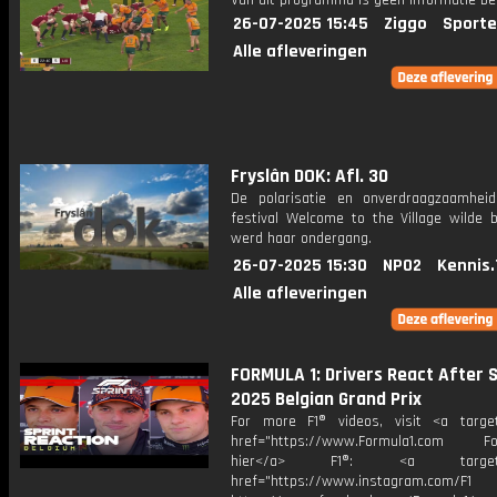
Van dit programma is geen informatie be
26-07-2025 15:45
Ziggo
Sporte
Alle afleveringen
Fryslân DOK: Afl. 30
De polarisatie en onverdraagzaamhei
festival Welcome to the Village wilde b
werd haar ondergang.
26-07-2025 15:30
NPO2
Kennis.
Alle afleveringen
FORMULA 1: Drivers React After S
2025 Belgian Grand Prix
For more F1® videos, visit <a target
href="https://www.Formula1.com Fol
hier</a> F1®: <a target="_
href="https://www.instagram.com/F1