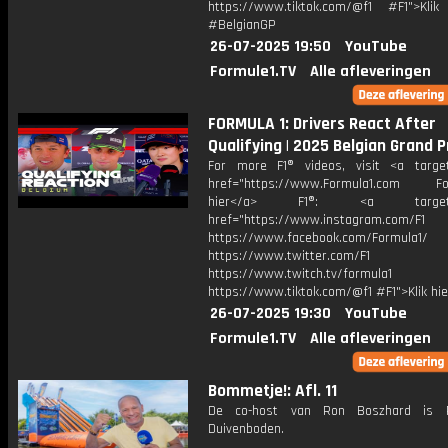
https://www.tiktok.com/@f1 #F1">Klik
#BelgianGP
26-07-2025 19:50
YouTube
Formule1.TV
Alle afleveringen
FORMULA 1: Drivers React After
Qualifying | 2025 Belgian Grand P
For more F1® videos, visit <a target
href="https://www.Formula1.com Fol
hier</a> F1®: <a target="_
href="https://www.instagram.com/F1
https://www.facebook.com/Formula1/
https://www.twitter.com/F1
https://www.twitch.tv/formula1
https://www.tiktok.com/@f1 #F1">Klik hi
26-07-2025 19:30
YouTube
Formule1.TV
Alle afleveringen
Bommetje!: Afl. 11
De co-host van Ron Boszhard is 
Duivenboden.