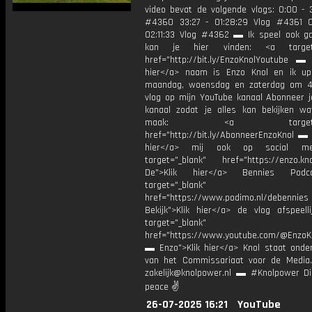
video bevat de volgende vlogs: 0:00 - 3
#4360 33:27 - 01:28:29 Vlog #4361 0
02:11:33 Vlog #4362 ▬ Ik speel ook g
kan je hier vinden: <a target=
href="http://bit.ly/EnzoKnolYoutube ▬ M
hier</a> naam is Enzo Knol en ik up
maandag, woensdag en zaterdag om 4
vlog op mijn YouTube kanaal Abonneer j
kanaal zodat je alles kan bekijken w
maak: <a target="_b
href="http://bit.ly/AbonneerEnzoKnol ▬ 
hier</a> mij ook op social me
target="_blank" href="https://enzo.kno
De">Klik hier</a> Bennies Podc
target="_blank"
href="https://www.podimo.nl/debennies
Bekijk">Klik hier</a> de vlog afspeelli
target="_blank"
href="https://www.youtube.com/@EnzoKn
▬ Enzo">Klik hier</a> Knol staat onder
van het Commissariaat voor de Media.
zakelijk@knolpower.nl ▬ #Knolpower Di
peace ✌
26-07-2025 16:21
YouTube