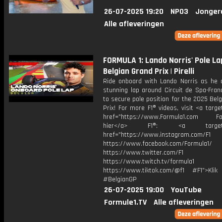
26-07-2025 19:20
NPO3
Jonger
Alle afleveringen
FORMULA 1: Lando Norris' Pole La
Belgian Grand Prix | Pirelli
Ride onboard with Lando Norris as he d
stunning lap around Circuit de Spa-Fra
to secure pole position for the 2025 Bel
Prix! For more F1® videos, visit <a targe
href="https://www.Formula1.com Fol
hier</a> F1®: <a target="_
href="https://www.instagram.com/F1
https://www.facebook.com/Formula1/
https://www.twitter.com/F1
https://www.twitch.tv/formula1
https://www.tiktok.com/@f1 #F1">Klik
#BelgianGP
26-07-2025 19:00
YouTube
Formule1.TV
Alle afleveringen