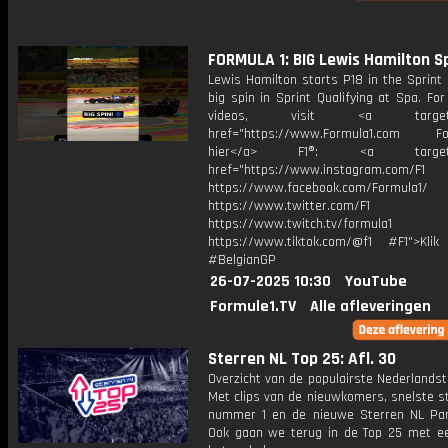
FORMULA 1: BIG Lewis Hamilton Spin
Lewis Hamilton starts P18 in the Sprint 
big spin in Sprint Qualifying at Spa. Fo
videos, visit <a target="_
href="https://www.Formula1.com Fol
hier</a> F1®: <a target="_
href="https://www.instagram.com/F1
https://www.facebook.com/Formula1/
https://www.twitter.com/F1
https://www.twitch.tv/formula1
https://www.tiktok.com/@f1 #F1">Klik
#BelgianGP
26-07-2025 10:30
YouTube
Formule1.TV
Alle afleveringen
Sterren NL Top 25: Afl. 30
Overzicht van de populairste Nederlandsta
Met clips van de nieuwkomers, snelste st
nummer 1 en de nieuwe Sterren NL Par
Ook gaan we terug in de Top 25 met een