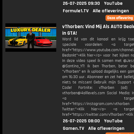
26-07-2025 09:30
YouTube
Formule1.TV
Alle afleveringen
vThorben: Vind Mij Als AUTO Deal
in GTA!
Word lid van dit kanaal en krijg to
speciale voordelen: <a target=
href="https://www.youtube.com/channel
Bedankt">Klik hier</a> voor het kijken naa
In deze video speel ik samen met @Jess
@Santino_YT! Ik ben Thorben, beter b
"vThorben" en ik upload dagelijks een ga
om 16:30 uur. Abonneer en zet het belle
niets te missen! Gebruik mijn Support 
Code! Fortnite: vThorben (ad) B
vthorben@4alllevels.com Social Media: I
<a target="_bl
href="https://instagram.com/vthorben
Twitter:">Klik hier</a> <a target=
href="https://twitter.com/vThorben">Klik
26-07-2025 08:00
YouTube
Gamen.TV
Alle afleveringen