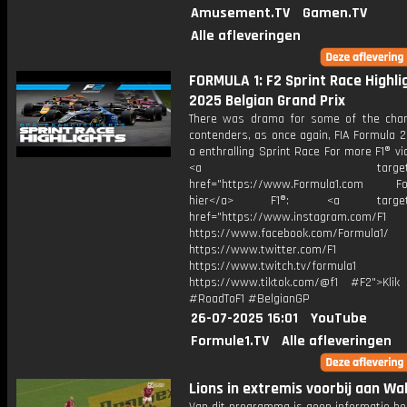
Amusement.TV
Gamen.TV
Alle afleveringen
FORMULA 1: F2 Sprint Race Highlig
2025 Belgian Grand Prix
There was drama for some of the cha
contenders, as once again, FIA Formula 2
a enthralling Sprint Race For more F1® vid
<a target="_bl
href="https://www.Formula1.com Fol
hier</a> F1®: <a target="_
href="https://www.instagram.com/F1
https://www.facebook.com/Formula1/
https://www.twitter.com/F1
https://www.twitch.tv/formula1
https://www.tiktok.com/@f1 #F2">Klik
#RoadToF1 #BelgianGP
26-07-2025 16:01
YouTube
Formule1.TV
Alle afleveringen
Lions in extremis voorbij aan Wa