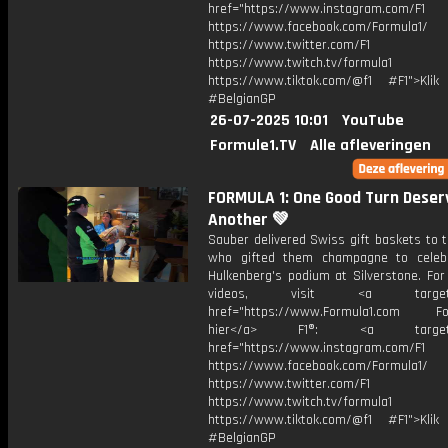
href="https://www.instagram.com/F1
https://www.facebook.com/Formula1/
https://www.twitter.com/F1
https://www.twitch.tv/formula1
https://www.tiktok.com/@f1 #F1">Klik
#BelgianGP
26-07-2025 10:01
YouTube
Formule1.TV
Alle afleveringen
FORMULA 1: One Good Turn Deser
Another 💚
Sauber delivered Swiss gift baskets to 
who gifted them champagne to celeb
Hulkenberg's podium at Silverstone. For
videos, visit <a target="_
href="https://www.Formula1.com Fol
hier</a> F1®: <a target="_
href="https://www.instagram.com/F1
https://www.facebook.com/Formula1/
https://www.twitter.com/F1
https://www.twitch.tv/formula1
https://www.tiktok.com/@f1 #F1">Klik
#BelgianGP