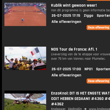
Kublik wint gewoon weer!
Van dit programma is geen informatie be
26-07-2025 17:15
Ziggo
Sporte
Alle afleveringen
NOS Tour de France: Afl. 1
Liveverslag van de 1e etappe voor vrouwe
over 79 km van Vannes naar Plumelec.
26-07-2025 17:00
NPO1
Sporten
Alle afleveringen
EnzoKnol: DIT IS HET ENGSTE WAT
OOIT HEBBEN GEDAAN!! #4360 #
#4362
Knolpower kledinglijn ➜ www.knolpowe