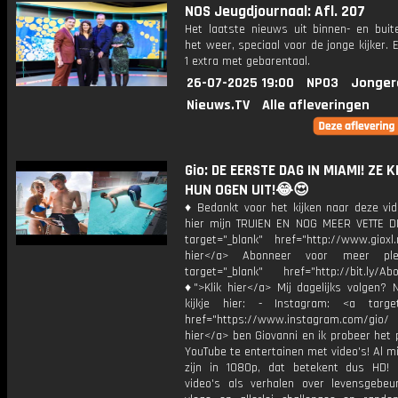
NOS Jeugdjournaal: Afl. 207
Het laatste nieuws uit binnen- en buit
het weer, speciaal voor de jonge kijker.
1 extra met gebarentaal.
26-07-2025 19:00
NPO3
Jonger
Nieuws.TV
Alle afleveringen
Gio: DE EERSTE DAG IN MIAMI! ZE 
HUN OGEN UIT!😂😍
♦ Bedankt voor het kijken naar deze vid
hier mijn TRUIEN EN NOG MEER VETTE D
target="_blank" href="http://www.gioxl.
hier</a> Abonneer voor meer ple
target="_blank" href="http://bit.ly/Ab
♦">Klik hier</a> Mij dagelijks volgen?
kijkje hier: - Instagram: <a target
href="https://www.instagram.com/gio/
hier</a> ben Giovanni en ik probeer het 
YouTube te entertainen met video's! Al mi
zijn in 1080p, dat betekent dus HD! 
video's als verhalen over levensgebeur