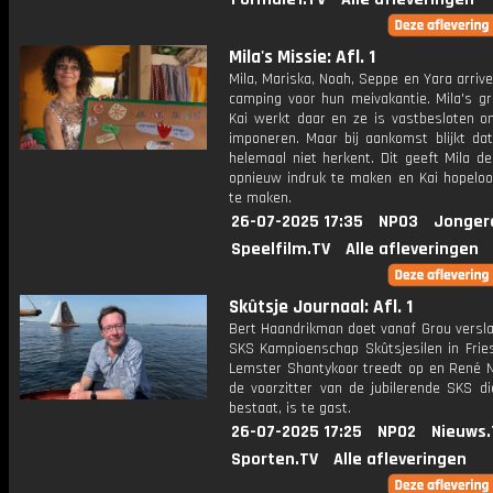
Mila's Missie: Afl. 1
Mila, Mariska, Noah, Seppe en Yara arriv
camping voor hun meivakantie. Mila's gr
Kai werkt daar en ze is vastbesloten 
imponeren. Maar bij aankomst blijkt dat
helemaal niet herkent. Dit geeft Mila d
opnieuw indruk te maken en Kai hopeloos
te maken.
26-07-2025 17:35
NPO3
Jonger
Speelfilm.TV
Alle afleveringen
Skûtsje Journaal: Afl. 1
Bert Haandrikman doet vanaf Grou versla
SKS Kampioenschap Skûtsjesilen in Fries
Lemster Shantykoor treedt op en René N
de voorzitter van de jubilerende SKS di
bestaat, is te gast.
26-07-2025 17:25
NPO2
Nieuws.
Sporten.TV
Alle afleveringen