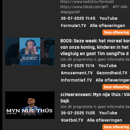
https://www.twitch.tv/formula1
https://www.tiktok.com/@f1 #F1">Klik
#BelgianGP
26-07-2025 11:45
YouTube
Formule1.TV
Alle afleveringen
BOOS: Deze week: het moreel k
van onze koning, kinderen in het
vliegtuig en gaat Tim aangifte d
Van dit programma is geen informatie be
26-07-2025 11:14
YouTube
Amusement.TV
Gezondheid.TV
Informatief.TV
Alle afleveringe
scHeerenveen: Myn nije thús | Vá
Sejk
Van dit programma is geen informatie be
26-07-2025 11:05
YouTube
Voetbal.TV
Alle afleveringen