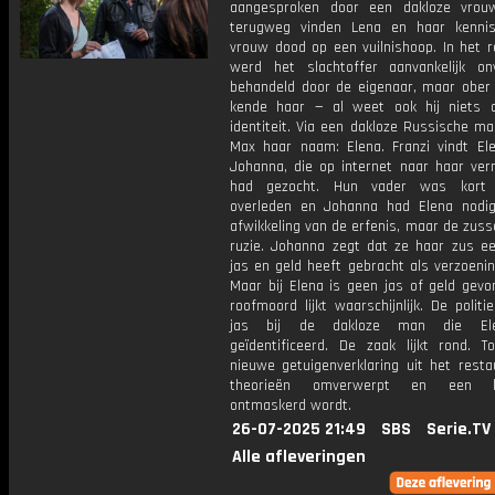
aangesproken door een dakloze vrou
terugweg vinden Lena en haar kenni
vrouw dood op een vuilnishoop. In het r
werd het slachtoffer aanvankelijk onvr
behandeld door de eigenaar, maar ober
kende haar — al weet ook hij niets 
identiteit. Via een dakloze Russische m
Max haar naam: Elena. Franzi vindt Ele
Johanna, die op internet naar haar ver
had gezocht. Hun vader was kort 
overleden en Johanna had Elena nodi
afwikkeling van de erfenis, maar de zus
ruzie. Johanna zegt dat ze haar zus e
jas en geld heeft gebracht als verzoeni
Maar bij Elena is geen jas of geld gevo
roofmoord lijkt waarschijnlijk. De politi
jas bij de dakloze man die El
geïdentificeerd. De zaak lijkt rond. T
nieuwe getuigenverklaring uit het resta
theorieën omverwerpt en een le
ontmaskerd wordt.
26-07-2025 21:49
SBS
Serie.TV
Alle afleveringen