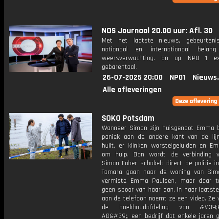
NOS Journaal 20.00 uur: Afl. 30
Met het laatste nieuws, gebeurteni
nationaal en internationaal bela
weersverwachting. En op NPO 1 e
gebarentaal.
26-07-2025 20:00
NPO1
Nieuws
Alle afleveringen
SOKO Potsdam
Wanneer Simon zijn huisgenoot Emma be
paniek aan de andere kant van de lij
huilt, er klinken worstelgeluiden en E
om hulp. Dan wordt de verbinding v
Simon Faber schakelt direct de politie i
Tamara gaan naar de woning van Sim
vermiste Emma Paulsen, maar daar t
geen spoor van haar aan. In haar laatst
aan de telefoon noemt ze een video. Ze 
de boekhoudafdeling van &#39;Ko
AG&#39;, een bedrijf dat enkele jaren g