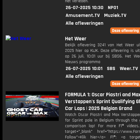
het verleden.
26-07-2025 10:30
NPO1
Amusement.TV
Muziek.TV
Alle afleveringen
Het Weer
Bekijk aflevering 3241 van Het Weer ui
2025 hier op KIJK. Deze aflevering is u
op 26 juli, 10:01 uur bij SBS6. Het We
Nieuws programma
26-07-2025 10:01
SBS
Weer.TV
Alle afleveringen
FORMULA 1: Oscar Piastri and Ma
Verstappen's Sprint Qualifying G
Car Laps | 2025 Belgian Grand
Watch Oscar Piastri and Max Verstappen
for Sprint pole in Belgium through the 
comparison lap! For more F1® videos,
target="_blank" href="https://www.For
Follow">Klik hier</a> F1®: <a target