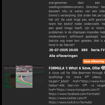
overgenomen door een 
voedingsmiddelenconcern. Directeur Xe
beweert niks te weten van een vide
Emma’s verdwijning. Ook onder het person
het stil. De zaak krijgt pas echt gewic
team het bedrijf nader onderzoekt. H
een goed imago heeft, zijn er intern
problemen. In de afgelopen maanden he
medewerkers zelfmoord gepleegd, wa
laatste nog maar kort geleden. Wat is 
hand in de fabriek?
26-07-2025 20:00
SBS
Serie.TV
Alle afleveringen
FORMULA 1: What A Save, Ollie! 
A close call for Ollie Bearman through 
Qualifying! For more F1® videos, 
target="_blank" href="https://www.For
Follow">Klik hier</a> F1®: <a target
href="https://www.instagram.com/F1
https://www.facebook.com/Formula1/
https://www.twitter.com/F1
https://www.twitch.tv/formula1