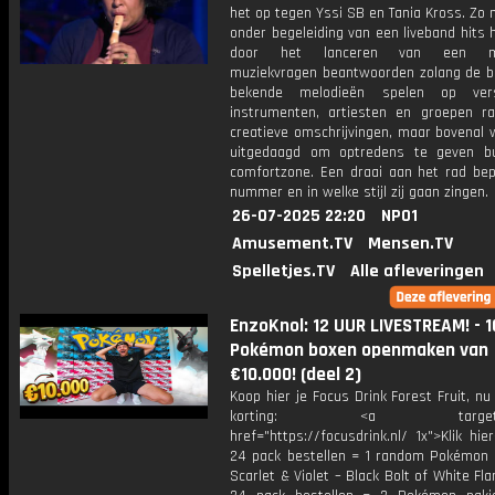
het op tegen Yssi SB en Tania Kross. Zo 
onder begeleiding van een liveband hits
door het lanceren van een mic
muziekvragen beantwoorden zolang de be
bekende melodieën spelen op versc
instrumenten, artiesten en groepen r
creatieve omschrijvingen, maar bovenal 
uitgedaagd om optredens te geven b
comfortzone. Een draai aan het rad bep
nummer en in welke stijl zij gaan zingen.
26-07-2025 22:20
NPO1
Amusement.TV
Mensen.TV
Spelletjes.TV
Alle afleveringen
EnzoKnol: 12 UUR LIVESTREAM! - 1
Pokémon boxen openmaken van
€10.000! (deel 2)
Koop hier je Focus Drink Forest Fruit, 
korting: <a target="_
href="https://focusdrink.nl/ 1x">Klik hi
24 pack bestellen = 1 random Pokémon 
Scarlet & Violet – Black Bolt of White Fla