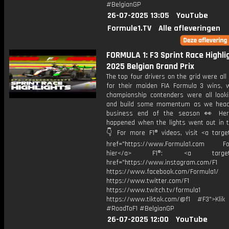
#BelgianGP
26-07-2025 13:05
YouTube
Formule1.TV
Alle afleveringen
FORMULA 1: F3 Sprint Race Highlig
2025 Belgian Grand Prix
The top four drivers on the grid were all
for their maiden FIA Formula 3 wins, w
championship contenders were all looki
and build some momentum as we head
business end of the season 👀 Her
happened when the lights went out in t
👇 For more F1® videos, visit <a target
href="https://www.Formula1.com Fol
hier</a> F1®: <a target="_
href="https://www.instagram.com/F1
https://www.facebook.com/Formula1/
https://www.twitter.com/F1
https://www.twitch.tv/formula1
https://www.tiktok.com/@f1 #F3">Klik
#RoadToF1 #BelgianGP
26-07-2025 12:00
YouTube