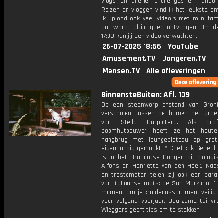
vlogs en allerlei challenges en rando
Reizen en vloggen vind ik het leukste o
Ik upload ook veel video's met mijn fam
dat wordt altijd goed ontvangen. Om 
17:30 kan jij een video verwachten.
26-07-2025 18:56
YouTube
Amusement.TV
Jongeren.TV
Mensen.TV
Alle afleveringen
BinnensteBuiten: Afl. 109
Op een steenworp afstand van Groni
verscholen tussen de bomen het groe
van Stella Carpintera. Als profe
boomhutbouwer heeft ze het houte
hangbrug met loungeplateau op grot
eigenhandig gemaakt. * Chef-kok Geneal
is in het Brabantse Dongen bij biologis
Alfons en Henriëtte van den Hoek. Naas
en trostomaten telen zij ook een para
van Italiaanse roots: de San Marzano. *
moment om je kruidenassortiment veilig 
voor volgend voorjaar. Duurzame tuinv
Wieggers geeft tips om te stekken.