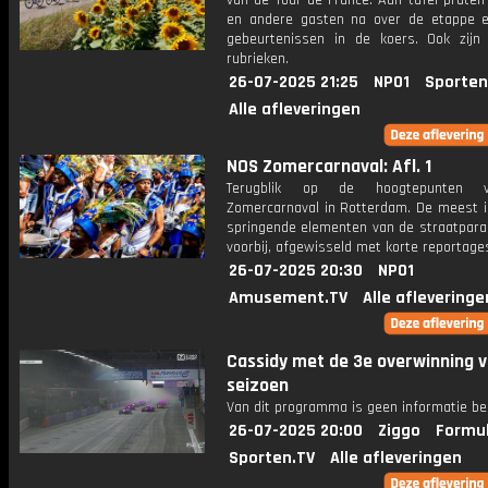
van de Tour de France. Aan tafel praten
en andere gasten na over de etappe 
gebeurtenissen in de koers. Ook zijn
rubrieken.
26-07-2025 21:25
NPO1
Sporten
Alle afleveringen
NOS Zomercarnaval: Afl. 1
Terugblik op de hoogtepunten 
Zomercarnaval in Rotterdam. De meest i
springende elementen van de straatpar
voorbij, afgewisseld met korte reportage
26-07-2025 20:30
NPO1
Amusement.TV
Alle afleveringe
Cassidy met de 3e overwinning v
seizoen
Van dit programma is geen informatie be
26-07-2025 20:00
Ziggo
Formul
Sporten.TV
Alle afleveringen