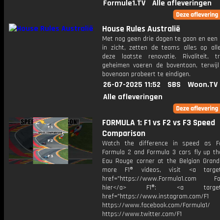
Formule1.TV
Alle afleveringen
House Rules Australië
Met nog geen drie dagen te gaan en een 
in zicht, zetten de teams alles op alle
deze laatste renovatie. Rivaliteit, 
geheimen voeren de boventoon, terwijl
bovenaan probeert te eindigen.
26-07-2025 11:52
SBS
Woon.TV
Alle afleveringen
FORMULA 1: F1 vs F2 vs F3 Speed
Comparison
Watch the difference in speed as F
Formula 2 and Formula 3 cars fly up t
Eau Rouge corner at the Belgian Grand 
more F1® videos, visit <a target=
href="https://www.Formula1.com Fol
hier</a> F1®: <a target="_
href="https://www.instagram.com/F1
https://www.facebook.com/Formula1/
https://www.twitter.com/F1