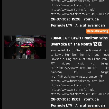
https://www.facebook.com/Formula1/
https://www.twitter.com/F1
https://www.twitch.tv/formula1
https://www.tiktok.com/@f1 #F1">Klik hi
26-07-2025 15:26
YouTube
Formule1.TV
Alle afleveringen
FORMULA 1: Lewis Hamilton Wins 
Overtake Of The Month 🏆👏
Your overtake of the month award for 
to Lewis Hamilton, for his mega mov
Lawson during the Austrian Grand Prix.
F1® videos, visit <a target="
href="https://www.Formula1.com Fol
hier</a> F1®: <a target="_
href="https://www.instagram.com/F1
https://www.facebook.com/Formula1/
https://www.twitter.com/F1
https://www.twitch.tv/formula1
https://www.tiktok.com/@f1 #F1">Klik hi
26-07-2025 15:02
YouTube
Formule1.TV
Alle afleveringen