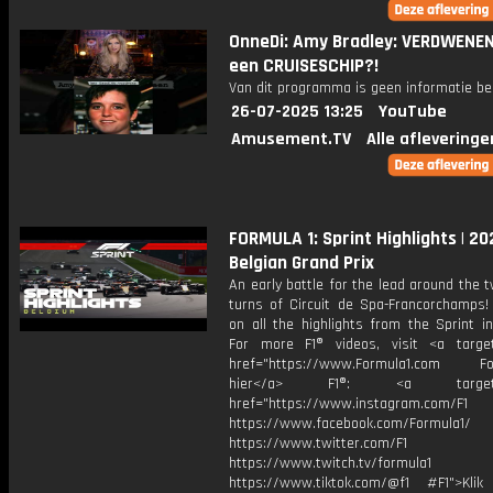
OnneDi: Amy Bradley: VERDWENEN
een CRUISESCHIP?!
Van dit programma is geen informatie be
26-07-2025 13:25
YouTube
Amusement.TV
Alle afleveringe
FORMULA 1: Sprint Highlights | 20
Belgian Grand Prix
An early battle for the lead around the 
turns of Circuit de Spa-Francorchamps!
on all the highlights from the Sprint i
For more F1® videos, visit <a target
href="https://www.Formula1.com Fol
hier</a> F1®: <a target="_
href="https://www.instagram.com/F1
https://www.facebook.com/Formula1/
https://www.twitter.com/F1
https://www.twitch.tv/formula1
https://www.tiktok.com/@f1 #F1">Klik