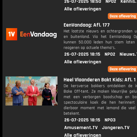
26-07-2025 18:50
NPO2
Kennis.
Alle afleveringen
EenVandaag: Afl. 177
Het laatste nieuws en achtergronden ui
en buitenland. Via het EenVandaag Op
kunnen 50.000 leden hun stem laten
reageren op actuele thema's.
26-07-2025 18:15
NPO2
Nieuws.
Alle afleveringen
Heel Vlaanderen Bakt Kids: Afl. 1
De kersverse bakkers ontdekken de 
Bake Off-tent. Ze maken kleurrijke gelu
met een verborgen boodschap en ba
spectaculaire koek die hen herinner
dierbaar moment met iemand die veel
betekent.
26-07-2025 18:15
NPO3
Amusement.TV
Jongeren.TV
Alle afleveringen