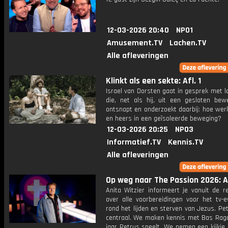
12-03-2026 20:40
NPO1
Amusement.TV
Lachen.TV
Alle afleveringen
Klinkt als een sekte: Afl. 1
Israel van Dorsten gaat in gesprek met 
die, net als hij, uit een gesloten bewe
ontsnapt en onderzoekt daarbij: hoe wer
en heers in een geïsoleerde beweging?
12-03-2026 20:25
NPO3
Informatief.TV
Kennis.TV
Alle afleveringen
Op weg naar The Passion 2026: Af
Anita Witzier informeert je vanuit de r
over alle voorbereidingen voor het tv-
rond het lijden en sterven van Jezus. Pe
centraal. We maken kennis met Bas Ragas
jaar Petrus speelt. We nemen een kijkje