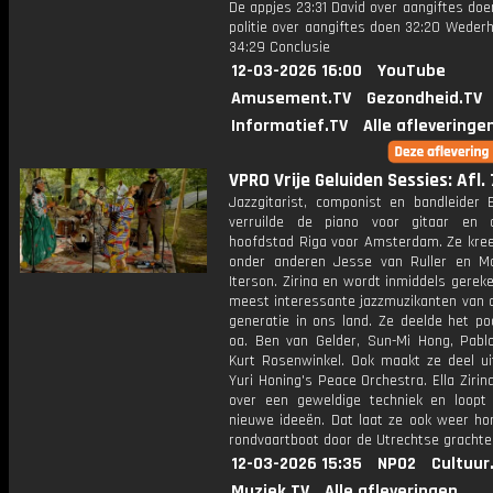
De appjes 23:31 David over aangiftes doe
politie over aangiftes doen 32:20 Weder
34:29 Conclusie
12-03-2026 16:00
YouTube
Amusement.TV
Gezondheid.TV
Informatief.TV
Alle afleveringe
VPRO Vrije Geluiden Sessies: Afl. 
Jazzgitarist, componist en bandleider E
verruilde de piano voor gitaar en 
hoofdstad Riga voor Amsterdam. Ze kree
onder anderen Jesse van Ruller en Ma
Iterson. Zirina en wordt inmiddels gerek
meest interessante jazzmuzikanten van 
generatie in ons land. Ze deelde het p
oa. Ben van Gelder, Sun-Mi Hong, Pabl
Kurt Rosenwinkel. Ook maakt ze deel ui
Yuri Honing's Peace Orchestra. Ella Zirin
over een geweldige techniek en loopt
nieuwe ideeën. Dat laat ze ook weer ho
rondvaartboot door de Utrechtse grachte
12-03-2026 15:35
NPO2
Cultuur
Muziek.TV
Alle afleveringen