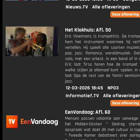
Nieuws.TV
Alle afleveringen
Het Klokhuis: Afl. 50
Eric Vloeimans is trompettist. De tromp
hem het instrument waarmee hij ver
vertellen. Hij speelt alle soorten muziek:
pop, jazz, flamenco, wereldmuziek. Dat
solo, met een orkest, in een band of in 
Eric laat Tirsa horen hoe de trompet
welke stijlen je allemaal kunt spelen. In
laat Opa de rest van de famiri kennis
jazz.
12-03-2026 18:45
NPO3
Informatief.TV
Alle afleveringe
EenVandaag: Afl. 60
Mensen passen vakantie aan vanwege 
het Midden-Oosten * Gedrag sterre
opspraak: wat doet dit met cultuur in t
* Tweede Kamer debatteert over oorlo