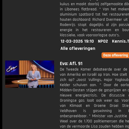
kukus en maakt daarbij zelfgemaakte dö
in Libanees flatbread. * Van het make
aluminium spatbord tot het restaurere
houten dashboard: Richard Overmeer uit 
Rodenrijs stopt dagelijks al zijn passi
energie in het restaureren en bo
klassieke, vaak vooroorlogse auto's.
12-03-2026 19:10
NPO2
Kennis.
Alle afleveringen
Eva: Afl. 91
De Tweede Kamer debateerde over de 
van Amerika en Israël op Iran. Hoe stel
zich op? Joost Vullings, Hajar Yagkoub
Kelder schuiven aan. * Door de oorl
Midden-Oosten stijgen de gasprijzen en 
nieuwe energiecrisis. De discussie
Groningse gas laait ook weer op. Voor
van Klimaat en Groene Groei Stie
Veldhoven is gaswinning in Gr
onbespreekbaar. * Minister van Justitie
Weel over de 1.700 politiemensen die he
van de vermoorde Lisa zouden hebben ing