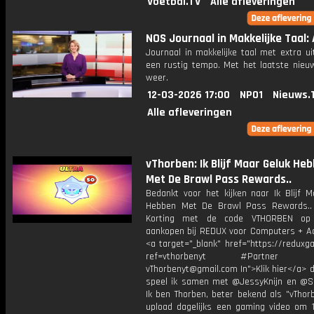
Voetbal.TV
Alle afleveringen
NOS Journaal in Makkelijke Taal: A
Journaal in makkelijke taal met extra ui
een rustig tempo. Met het laatste nieu
weer.
12-03-2026 17:00
NPO1
Nieuws.
Alle afleveringen
vThorben: Ik Blijf Maar Geluk He
Met De Brawl Pass Rewards..
Bedankt voor het kijken naar Ik Blijf M
Hebben Met De Brawl Pass Rewards..
Korting met de code VTHORBEN op
aankopen bij REDUX voor Computers + Ac
<a target="_blank" href="https://reduxg
ref=vthorbenyt #Partner Bu
vThorbenyt@gmail.com In">Klik hier</a> 
speel ik samen met @JessyKnijn en @Sa
Ik ben Thorben, beter bekend als "vThor
upload dagelijks een gaming video om 1