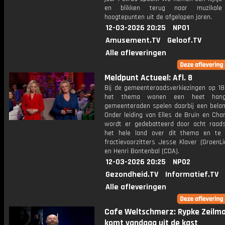
en blikken terug naar muzikale
hoogtepunten uit de afgelopen jaren.
12-03-2026 20:25
NPO1
Amusement.TV
Geloof.TV
Alle afleveringen
Meldpunt Actueel: Afl. 8
Bij de gemeenteraadsverkiezingen op 18
het thema wonen een heet hangi
gemeenteraden spelen daarbij een belang
Onder leiding van Elles de Bruin en Char
wordt er gedebatteerd door acht raads
het hele land over dit thema en te 
fractievoorzitters Jesse Klaver (GroenL
en Henri Bontenbal (CDA).
12-03-2026 20:25
NPO2
Gezondheid.TV
Informatief.TV
Alle afleveringen
Cafe Weltschmerz: Rypke Zeilm
komt vandaag uit de kast