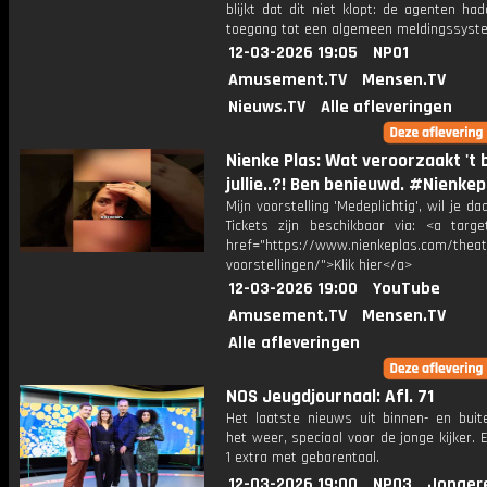
blijkt dat dit niet klopt: de agenten ha
toegang tot een algemeen meldingssyst
12-03-2026 19:05
NPO1
Amusement.TV
Mensen.TV
Nieuws.TV
Alle afleveringen
Nienke Plas: Wat veroorzaakt 't b
jullie..?! Ben benieuwd. #Nienkep
Mijn voorstelling 'Medeplichtig', wil je daa
Tickets zijn beschikbaar via: <a target
href="https://www.nienkeplas.com/theat
voorstellingen/">Klik hier</a>
12-03-2026 19:00
YouTube
Amusement.TV
Mensen.TV
Alle afleveringen
NOS Jeugdjournaal: Afl. 71
Het laatste nieuws uit binnen- en buit
het weer, speciaal voor de jonge kijker.
1 extra met gebarentaal.
12-03-2026 19:00
NPO3
Jonger