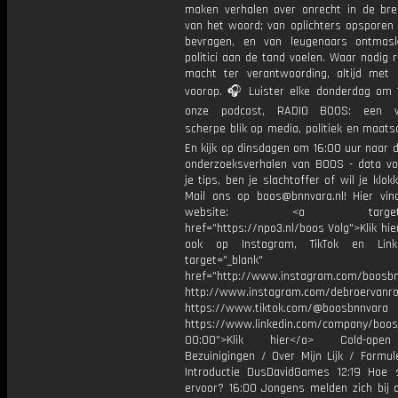
maken verhalen over onrecht in de bre
van het woord; van oplichters opsporen 
bevragen, en van leugenaars ontmas
politici aan de tand voelen. Waar nodig 
macht ter verantwoording, altijd met 
voorop. 🎧 Luister elke donderdag om 
onze podcast, RADIO BOOS: een we
scherpe blik op media, politiek en maatsch
En kijk op dinsdagen om 16:00 uur naar 
onderzoeksverhalen van BOOS - data vo
je tips, ben je slachtoffer of wil je klok
Mail ons op boos@bnnvara.nl! Hier vin
website: <a target="_
href="https://npo3.nl/boos Volg">Klik hi
ook op Instagram, TikTok en Link
target="_blank"
href="http://www.instagram.com/boosb
http://www.instagram.com/debroervanr
https://www.tiktok.com/@boosbnnvara
https://www.linkedin.com/company/boos
00:00">Klik hier</a> Cold-ope
Bezuinigingen / Over Mijn Lijk / Formul
Introductie DusDavidGames 12:19 Hoe 
ervoor? 16:00 Jongens melden zich bij 