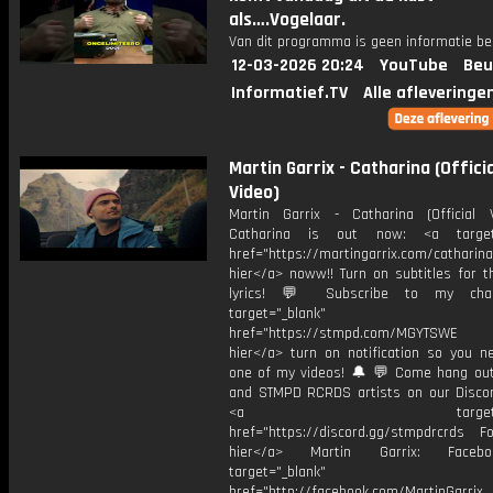
als….Vogelaar.
Van dit programma is geen informatie be
12-03-2026 20:24
YouTube
Beu
Informatief.TV
Alle afleveringe
Martin Garrix - Catharina (Officia
Video)
Martin Garrix - Catharina (Official
Catharina is out now: <a target=
href="https://martingarrix.com/catharina
hier</a> noww!! Turn on subtitles for th
lyrics! 💬 Subscribe to my cha
target="_blank"
href="https://stmpd.com/MGYTSWE a
hier</a> turn on notification so you n
one of my videos! 🔔 💬 Come hang ou
and STMPD RCRDS artists on our Discor
<a target="_bl
href="https://discord.gg/stmpdrcrds Fol
hier</a> Martin Garrix: Faceb
target="_blank"
href="http://facebook.com/MartinGarrix