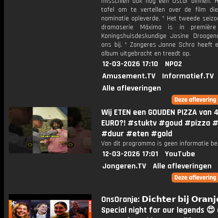
misschien ook nog een Oscar binnen. Hi
tafel om te vertellen over de film d
nominatie opleverde. * Het tweede seizo
dramaserie Máxima is in première
Koningshuisdeskundige Josine Droogend
ons bij. * Zangeres Janne Schra heeft 
album uitgebracht en treedt op.
12-03-2026 17:10
NPO2
Amusement.TV
Informatief.TV
Alle afleveringen
Wij ETEN een GOUDEN PIZZA van 
EURO?! #stuktv #goud #pizza #i
#duur #eten #gold
Van dit programma is geen informatie be
12-03-2026 17:01
YouTube
Jongeren.TV
Alle afleveringen
OnsOranje: 𝗗𝗶𝗰𝗵𝘁𝗲𝗿 𝗯𝗶𝗷 𝗢𝗿𝗮𝗻𝗷
Special night for our legends 😍