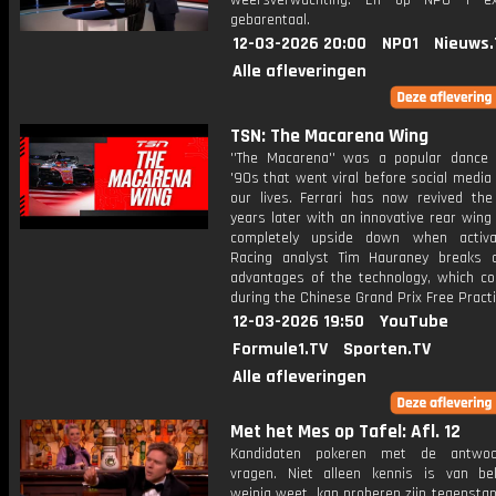
weersverwachting. En op NPO 1 e
gebarentaal.
12-03-2026 20:00
NPO1
Nieuws.
Alle afleveringen
TSN: The Macarena Wing
''The Macarena'' was a popular dance
'90s that went viral before social media
our lives. Ferrari has now revived th
years later with an innovative rear wing 
completely upside down when activa
Racing analyst Tim Hauraney breaks
advantages of the technology, which co
during the Chinese Grand Prix Free Practi
12-03-2026 19:50
YouTube
Formule1.TV
Sporten.TV
Alle afleveringen
Met het Mes op Tafel: Afl. 12
Kandidaten pokeren met de antwo
vragen. Niet alleen kennis is van be
weinig weet, kan proberen zijn tegensta