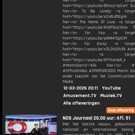
hier</a> <a target="_
href="https://youtu.be/BDocp-VpCwY Sca
hier</a> To Be Lonely: <a target=
href="https://youtu.be/e2vBLd5Egnk
hier</a> The Name Of Love: <a target
href="https://youtu.be/RnBT9uUYb1w Th
hier</a> For You: <a target="
href="https://youtu.be/pNNMr5glICM
hier</a> Far Away: <a target="
href="https://youtu.be/o7iL2KzDh38 Anim
hier</a> <a target="_
href="https://youtu.be/IPYTxAHeR_o
#MartinGarrix">Klik hier</a> #C
#OfficialVideo #STMPDRCRDS Martin Gar
onder toezicht van het Commissariaa
Media.
12-03-2026 20:11
YouTube
Amusement.TV
Muziek.TV
Alle afleveringen
NOS Journaal 20.00 uur: Afl. 51
Met het laatste nieuws, gebeurteni
nationaal en internationaal bela