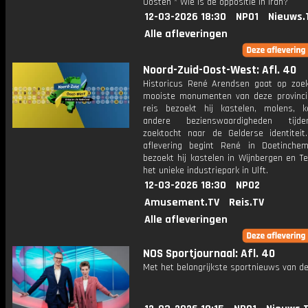
Oosten * Wie is de oppositie in Iran?
12-03-2026 18:30
NPO1
Nieuws.
Alle afleveringen
Noord-Zuid-Oost-West: Afl. 40
Historicus René Arendsen gaat op zoe
mooiste monumenten van deze provincie
reis bezoekt hij kastelen, molens, 
andere bezienswaardigheden tij
zoektocht naar de Gelderse identiteit
aflevering begint René in Doetinche
bezoekt hij kastelen in Wijnbergen en Te
het unieke industriepark in Ulft.
12-03-2026 18:30
NPO2
Amusement.TV
Reis.TV
Alle afleveringen
NOS Sportjournaal: Afl. 40
Met het belangrijkste sportnieuws van de