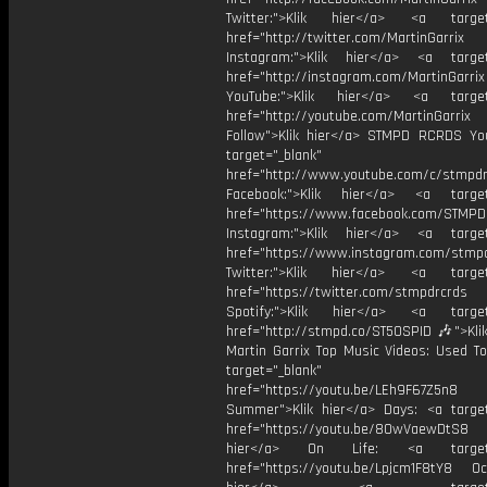
Twitter:">Klik hier</a> <a target=
href="http://twitter.com/MartinGarrix
Instagram:">Klik hier</a> <a target
href="http://instagram.com/MartinGarrix
YouTube:">Klik hier</a> <a target=
href="http://youtube.com/MartinGarrix
Follow">Klik hier</a> STMPD RCRDS Yo
target="_blank"
href="http://www.youtube.com/c/stmpd
Facebook:">Klik hier</a> <a target
href="https://www.facebook.com/STMP
Instagram:">Klik hier</a> <a target
href="https://www.instagram.com/stmp
Twitter:">Klik hier</a> <a target=
href="https://twitter.com/stmpdrcrds
Spotify:">Klik hier</a> <a target=
href="http://stmpd.co/ST50SPID 🎶">Klik
Martin Garrix Top Music Videos: Used To
target="_blank"
href="https://youtu.be/LEh9F67Z5n8
Summer">Klik hier</a> Days: <a target
href="https://youtu.be/8OwVaewDtS8 H
hier</a> On Life: <a target="
href="https://youtu.be/Lpjcm1F8tY8 Oce