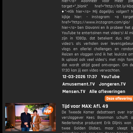
hier</a> Abonneer voor meer ple
target="_blank" href="http://bit.ly/Ab
♦">Klik hier</a> Mij dagelijks volgen?
kijkje hier: - Instagram: <a target
href="https://www.instagram.com/gio/
hier</a> ben Giovanni en ik probeer het 
YouTube te entertainen met video's! Al mi
zijn in 1080p, dat betekent dus HD! 
video's als verhalen over levensgebeur
vlogs en allerlei challenges en rando
Reizen en vloggen vind ik het leukste o
Ik upload ook veel video's met mijn fam
dat wordt altijd goed ontvangen. Om 
17:30 kan jij een video verwachten.
12-03-2026 17:37
YouTube
Amusement.TV
Jongeren.TV
Mensen.TV
Alle afleveringen
Tijd voor MAX: Afl. 49
De Tweede Kamer debatteert over Iran.
verslaggever Kees Boonman schuift 
Nederlandse producent Erik Glijnis won 
twee Golden Globes, maar sleept bi