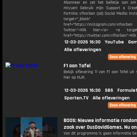
Abonneer en zet het belletje aan om
missen! Gebruik mijn Support a Crea
Fortnite: vThorben (ad) Social Media: Ins
target="_blank"
href="https://instagram.com/vthorben
Twitter:">Klik hier</a> <a target=
href="https://twitter.com/vThorben">Klik
12-03-2026 16:30
YouTube
Gam
Alle afleveringen
F1 aan Tafel
Bekijk aflevering 11 van F1 aan Tafel uit
hier op KIJK.
12-03-2026 16:30
SBS
Formule1
Sporten.TV
Alle afleveringen
BOOS: Nieuwe informatie rondo
zaak over DusDavidGames. Nu onl
Van dit programma is geen informatie be