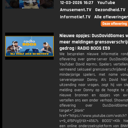
12-03-2026 16:27
YouTube
Amusement.TV
Gezondheid.TV
Informatief.TV
Alle afleveringe
Nieuwe appjes: DusDavidGames w
meer meldingen grensoverschri
gedrag | RADIO BOOS E59
We bespreken nieuwe informatie ron
aflevering over game-server DusDavid
YouTuber David Harms. Spelers vertellen
vermeend seksueel grensoverschrijdend g
minderjarige spelers, met name van
servereigenaar Danny. Als David hie
uitzending naar vragen, zegt hij van sl
melding over Danny op de hoogte te zi
nieuwe bronnen en appjes van ex-s
vertellen ons een ander verhaal. Showno
aflevering over DusDavidGa
target="_blank"
href="https://www.youtube.com/watch?
v=9_4f5PVg1jY&t=4567s BOOS">Klik hi
een online onderzoeksplatform van BNN