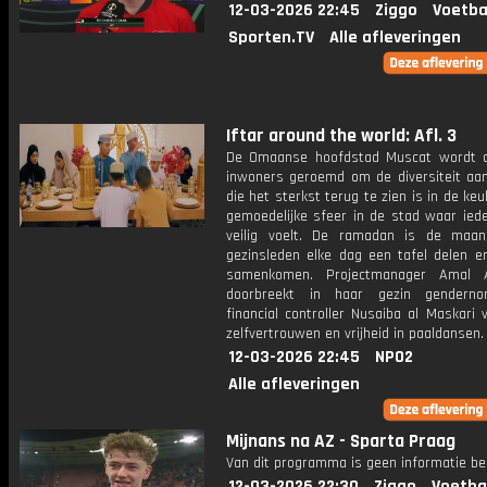
12-03-2026 22:45
Ziggo
Voetba
Sporten.TV
Alle afleveringen
Iftar around the world: Afl. 3
De Omaanse hoofdstad Muscat wordt 
inwoners geroemd om de diversiteit aan
die het sterkst terug te zien is in de ke
gemoedelijke sfeer in de stad waar iede
veilig voelt. De ramadan is de maa
gezinsleden elke dag een tafel delen en
samenkomen. Projectmanager Amal A
doorbreekt in haar gezin gendern
financial controller Nusaiba al Maskari 
zelfvertrouwen en vrijheid in paaldansen.
12-03-2026 22:45
NPO2
Alle afleveringen
Mijnans na AZ - Sparta Praag
Van dit programma is geen informatie be
12-03-2026 22:30
Ziggo
Voetba