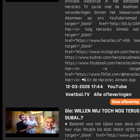
officiële wedstrijd in het betaalde
Heracles TV sprak met de doelman
veranderingen binnen het keepersva
Abonneer op ons YouTube-kanaal
target="_blank" href="http://bit.ly/2AM
hier</a> Volg Heracles Almelo oo
target="_blank"
href="https://www.heracles.nl">Klik hi
target="_blank"
href="https://www.instagram.com/herac
https://www.twitter.com/heraclesalmelo
https://www.facebook.com/HeraclesAlmel
hier</a> <a target="_
href="https://www.TikTok.com/@heracles
hier</a> 📲 En de Heracles Almelo App
12-03-2026 17:44
YouTube
Voetbal.TV
Alle afleveringen
Gio: WILLEN WIJ TOCH NOG TERU
DUBAI..?
♦ Bedankt voor het kijken naar deze vid
hier mijn TRUIEN EN NOG MEER VETTE D
target="_blank" href="http://www.gioxl.