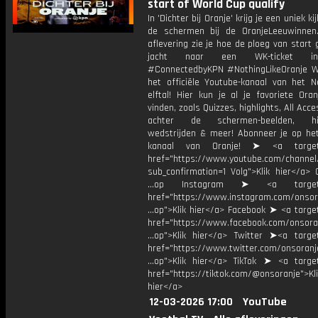
start of World Cup qualify
In 'Dichter bij Oranje' krijg je een uniek ki
de schermen bij de OranjeLeeuwinnen
aflevering zie je hoe de ploeg van start 
jacht naar een WK-ticket i
#ConnectedbyKPN #NothingLikeOranje 
het officiële Youtube-kanaal van het N
elftal! Hier kun je al je favoriete Ora
vinden, zoals Quizzes, highlights, All Acce
achter de schermen-beelden, his
wedstrijden & meer! Abonneer je op he
kanaal van Oranje! ➤ <a target=
href="https://www.youtube.com/chann
sub_confirmation=1 Volg">Klik hier</a> 
...op Instagram ➤ <a target="
href="https://www.instagram.com/onsor
...op">Klik hier</a> Facebook ➤ <a targe
href="https://www.facebook.com/onsora
...op">Klik hier</a> Twitter ➤<a target
href="https://www.twitter.com/onsoranj
...op">Klik hier</a> TikTok ➤ <a target
href="https://tiktok.com/@onsoranje">Kli
hier</a>
12-03-2026 17:00
YouTube