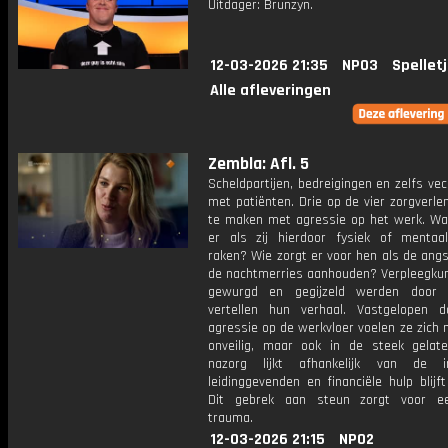
Uitdager: Brunzyn.
12-03-2026 21:35
NPO3
Spellet
Alle afleveringen
Zembla: Afl. 5
Scheldpartijen, bedreigingen en zelfs vec
met patiënten. Drie op de vier zorgverlen
te maken met agressie op het werk. Wa
er als zij hierdoor fysiek of menta
raken? Wie zorgt er voor hen als de angst
de nachtmerries aanhouden? Verpleegkun
gewurgd en gegijzeld werden door p
vertellen hun verhaal. Vastgelopen 
agressie op de werkvloer voelen ze zich n
onveilig, maar ook in de steek gelat
nazorg lijkt afhankelijk van de in
leidinggevenden en financiële hulp blijft
Dit gebrek aan steun zorgt voor e
trauma.
12-03-2026 21:15
NPO2