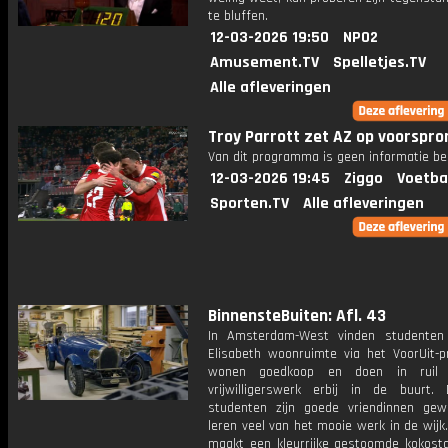
te bluffen.
12-03-2026 19:50
NPO2
Amusement.TV
Spelletjes.TV
Alle afleveringen
Troy Parrott zet AZ op voorspro
Van dit programma is geen informatie be
12-03-2026 19:45
Ziggo
Voetba
Sporten.TV
Alle afleveringen
BinnensteBuiten: Afl. 43
In Amsterdam-West vinden studenten
Elisabeth woonruimte via het VoorUit-pr
wonen goedkoop en doen in ruil 
vrijwilligerswerk erbij in de buurt
studenten zijn goede vriendinnen ge
leren veel van het mooie werk in de wijk
maakt een kleurrijke gestoomde kokostaa